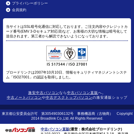
プライバシーポリシー
会員規約
当サイトはSSL暗号化通信に対応しております。ご注文内容やクレジットカ
ード番号(EMV 3-Dセキュア対応済)など、お客様の大切な情報は暗号化して
送信されます。第三者から解読できないようになっております。
ブロードリンクは2007年10月10日、情報セキュリティマネジメントシステ
ム「ISO27001」の認証を取得しました。
激安中古パソコン
なら
中古パソコン直販
へ。
中古ノートパソコン
や
中古デスクトップパソコン
の激安通販ショップ
東京都公安委員会許可 第305490306132号 事務機器商（古物商） Copyright
2014 Broadlink Co.,Ltd. All Rights Reserved.
中古パソコン直販
(運営：株式会社ブロードリンク)
〒103-0022 東京都中央区日本橋室町4-3-18 東京建