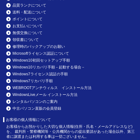
品質ランクについて
送料・配送について
ポイントについて
お支払いについて
無償交換について
領収書について
修理時のバックアップのお願い
Microsoftライセンス認証について
Windows10初回セットアップ手順
Windows10リカバリ手順－起動する場合－
Windows7ライセンス認証の手順
Windows7リカバリ手順
WEBROOTアンチウィルス インストール方法
WindowsLiveメール インストール方法
レンタルパソコンのご案内
中古パソコン直販の会員登録
お客様の個人情報について
お客様からお預かりした大切な個人情報(住所・氏名・メールアドレスなど)
を、 裁判所・警察機関等・公共機関からの提出要請があった場合以外、第三
者に譲渡または利用する事は一切ございません。