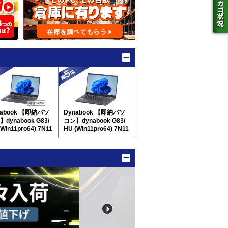
nabook 【即納パソ
Dynabook 【即納パソ
dynabook G83/
コン】dynabook G83/
(Win11pro64) 7N11
HU (Win11pro64) 7N11