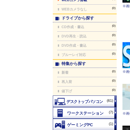
※画
(0)
WEBカメラなし
ドライブから探す
(0)
CD作成・書込
(0)
DVD再生・読込
(0)
DVD作成・書込
(0)
ブルーレイ対応
特集から探す
(0)
※画
新着
(0)
再入荷
(0)
値下げ
(61)
(7)
※画
(1)