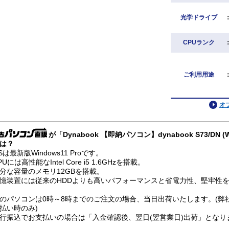
光学ドライブ
CPUランク
ご利用用途
オ
が「Dynabook 【即納パソコン】dynabook S73/DN (
は？
Sは最新版Windows11 Proです。
PUには高性能なIntel Core i5 1.6GHzを搭載。
分な容量のメモリ12GBを搭載。
憶装置には従来のHDDよりも高いパフォーマンスと省電力性、堅牢性を兼
のパソコンは0時～8時までのご注文の場合、当日出荷いたします。(弊
払い時のみ)
行振込でお支払いの場合は「入金確認後、翌日(翌営業日)出荷」となり