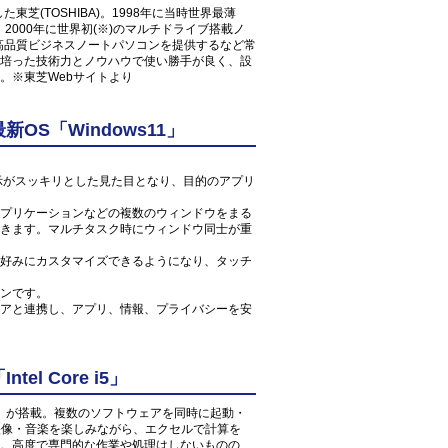
東芝(TOSHIBA)。1998年に当時世界最薄
コン、2000年に世界初(※)のマルチドライブ搭載ノ
た高品質ビジネスノートパソコンを提供するなど常
培った技術力とノウハウで使い勝手が良く、設
。※東芝Webサイトより
S「Windows11」
ン表示がスッキリとした見た目となり、目的のアプリ
プリケーションなどの複数のウィンドウをまる
きます。マルチタスク時にウィンドウ同士が重
好みにカスタマイズできるようになり、タッチ
ンです。
アと連携し、アプリ、情報、プライバシーを安
l Core i5」
 1.6GHz」が搭載。複数のソフトウェアを同時に起動・
の映像・音楽を楽しみながら、エクセルで計算を
。高度で専門的な作業や処理はしないものの、