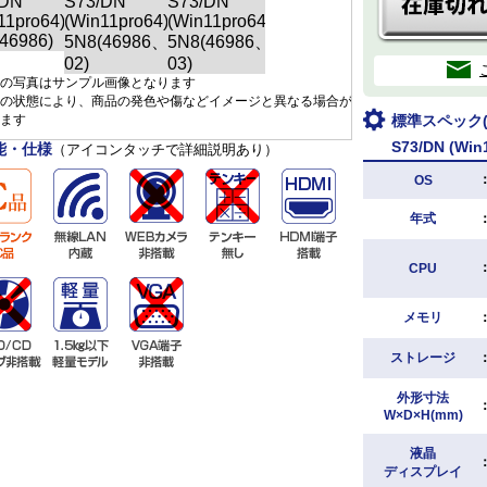
の写真はサンプル画像となります
の状態により、商品の発色や傷などイメージと異なる場合が
ます
標準スペック(D
S73/DN (Win
能・仕様
（アイコンタッチで詳細説明あり）
OS
年式
CPU
メモリ
ストレージ
外形寸法
W×D×H(mm)
液晶
ディスプレイ