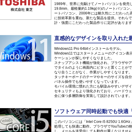
1989年、世界に先駆けてノートパソコンを発売した
19.8mm、最軽量約1.19kg(※)のノートパソ
ートパソコン、2006年には耐久性にこだわっ
に技術革新を重ね、新たな製品を提供。それらで
計・強度にこだわった製品作りに定評があります
直感的なデザインを取り入れた最新O
Windows11 Pro 64bitインストールモデル。
Windows11ではスタートメニューのアイコ
ケーションが探しやすくなりました。
スナップアシスト機能が強化され、ブラウザやア
でタイルのように画面内にピタッと置くことがで
なり合うことがなく、作業がしやすくなります。
タッチキーボードのテーマやキーのサイズを自分
パネル操作でも使いやすくなっています。
モバイル環境に慣れた方にも馴染みやすいデザイ
セキュリティもより強化されており、ハードウェ
全に保つ多層防御を実装して設計されています。
ソフトウェア同時起動でも快適「Inte
このパソコンには「Intel Core i5 8250U
処理しても快適に動作。ブラウザでYouTube
し、メールを送受信しても動作が重くなりません