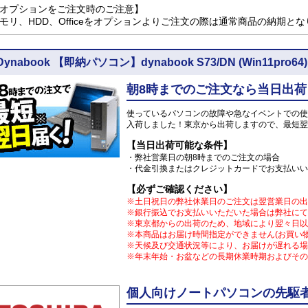
オプションをご注文時のご注意】
モリ、HDD、Officeをオプションよりご注文の際は通常商品の納期と
Dynabook 【即納パソコン】dynabook S73/DN (Win11pr
朝8時までのご注文なら当日出荷
使っているパソコンの故障や急なイベントでの使
入荷しました！東京から出荷しますので、最短翌
【当日出荷可能な条件】
・弊社営業日の朝8時までのご注文の場合
・代金引換またはクレジットカードでお支払いい
【必ずご確認ください】
※土日祝日の弊社休業日のご注文は翌営業日の出
※銀行振込でお支払いいただいた場合は弊社にて
※東京都からの出荷のため、地域により翌々日以
※本商品はお届け時間指定ができません(お買い
※天候及び交通状況等により、お届けが遅れる場
※年末年始・お盆などの長期休業時期およびその
個人向けノートパソコンの先駆者 