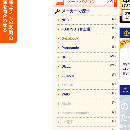
(72)
メーカーで探す
(3)
NEC
(1)
FUJITSU（富士通）
(7)
Dynabook
(3)
Panasonic
(21)
HP
Dy
(21)
DELL
コン】
HS 
(9)
Lenovo
(0)
EPSON
(2)
VAIO
(0)
Apple
(0)
mouse computer
(0)
LG電子