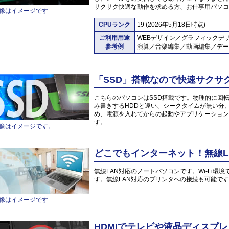
サクサク快適な動作を求める方、お仕事用パソコ
像はイメージです
CPUランク
19 (2026年5月18日時点)
ご利用用途
WEBデザイン／グラフィックデ
参考例
演算／音楽編集／動画編集／デー
「SSD」搭載なので快速サクサ
こちらのパソコンはSSD搭載です。物理的に回
み書きするHDDと違い、シークタイムが無い分
め、電源を入れてからの起動やアプリケーション
す。
像はイメージです。
どこでもインターネット！無線L
無線LAN対応のノートパソコンです。Wi-Fi
す。無線LAN対応のプリンタへの接続も可能で
像はイメージです
HDMIでテレビや液晶ディスプレ