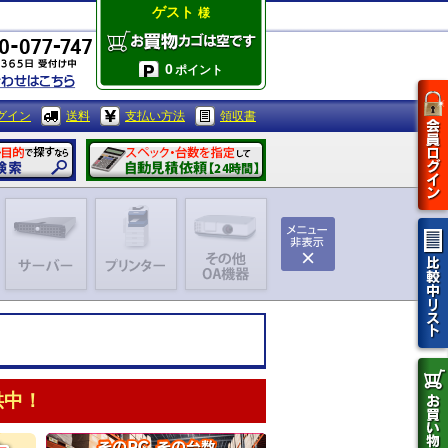
ゲスト
様
0
ポイント
グイン
送料
支払い方法
領収書
供中！