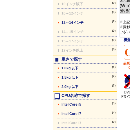
(0)
10インチ以下
(0)
10～12インチ
(7)
※上記
12～14インチ
※撮影
(0)
14～15インチ
ござい
機
(0)
15～17インチ
(0)
17インチ以上
重さで探す
(6)
1.0kg 以下
(7)
1.5kg 以下
(7)
2.0kg 以下
CPU名称で探す
(3)
Intel Core i5
(4)
Intel Core i7
(0)
Intel Core i3