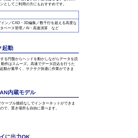
ンとしてご利用の方にもおすすめです。
ザイン／CAD・3D編集／数千行を超える高度な
タベース管理／AI・高速演算 など
ク起動
転する円盤からヘッドを動かしながらデータを読
、動作はスムーズ。高速でデータ読込を行うた
起動が素早く、サクサク快適に作業ができま
AN内蔵モデル
環境でケーブル接続なしでインターネットができま
すので、置き場所も自由に選べます。
イに出力OK