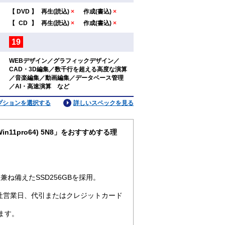
【
DVD
】
再生(読込)
×
作成(書込)
×
：
【
CD
】
再生(読込)
×
作成(書込)
×
19
：
WEBデザイン／グラフィックデザイン／
CAD・3D編集／数千行を超える高度な演算
：
／音楽編集／動画編集／データベース管理
／AI・高速演算 など
プションを選択する
詳しいスペックを見る
Win11pro64) 5N8」をおすすめする理
ね備えたSSD256GBを採用。
社営業日、代引またはクレジットカード
ます。