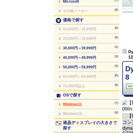
(7)
Microsoft
【最終更新】26/08
(0)
その他メーカー
価格で探す
(0)
10,000円～19,999円
(0)
20,000円～29,999円
(1)
30,000円～39,999円
D
(3)
1
40,000円～49,999円
(3)
D
50,000円～59,999円
8
(0)
60,000円～69,999円
(0)
70,000円以上
Win
OSで探す
(7)
Windows11
(0)
Windows10
液晶ディスプレイの大きさで
探す