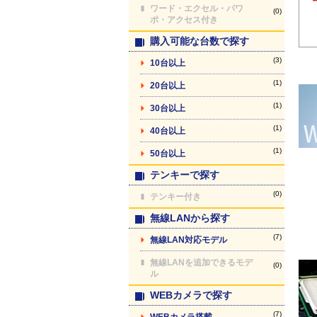
ワード・エクセル・パワ
(0)
ポ・アクセス付き
購入可能な台数で探す
(3)
10台以上
(1)
20台以上
(1)
30台以上
(1)
40台以上
(1)
50台以上
テンキーで探す
(0)
テンキー付き
無線LANから探す
(7)
無線LAN対応モデル
無線LANを追加できるモデ
(0)
ル
WEBカメラで探す
(7)
WEBカメラ搭載