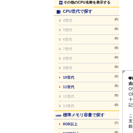
その他のCPU名称を表示する
CPU世代で探す
(0)
4世代
(0)
5世代
(0)
6世代
(0)
7世代
(0)
8世代
(0)
9世代
(2)
10世代
由
(5)
11世代
O
C
(0)
12世代
十
記
(0)
13世代
標準メモリ容量で探す
こ
支
(7)
8GB以上
銀
(6)