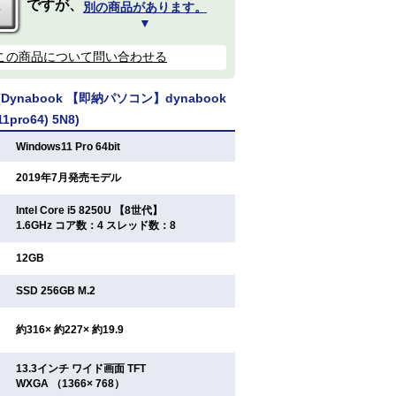
ですが、
別の商品があります。
▼
この商品について問い合わせる
ynabook 【即納パソコン】dynabook
11pro64) 5N8)
：
Windows11 Pro 64bit
：
2019年7月発売モデル
Intel Core i5 8250U 【8世代】
：
1.6GHz コア数：4 スレッド数：8
：
12GB
：
SSD 256GB M.2
：
約316× 約227× 約19.9
13.3インチ ワイド画面 TFT
：
WXGA （1366× 768）