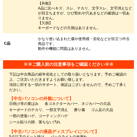
【外観】
A品に比べキズ、スレ、テカリ、文字スレ、文字消えなど
が目立ちますが、ひび割れや穴あきなどの破損は一切あ
りません。
【欠損】
キーボードなどの欠損はありません。
かなり使い込まれた傷や使用感・劣化などが目立つ中古
C品
商品です。
動作や機能に問題はありません。
※※ご購入前の注意事項をご確認ください※※
下記は中古商品の経年劣化としての取り扱いとなります。予めご確認の
上、ご注文いただきますようお願い致します。
項目に対する一切のサポート、保証はございませんので、予めご了承く
ださい。
【中古パソコンの外観について】
日焼け等の黄ばみ
各コネクターカバー、ネジカバーの欠品
キーボードのテカリ、一部文字消え
擦り傷
ゴム足の欠品
一部の塗装ハゲ、コーティングハゲ
シール貼りの跡、落ちない汚れ
【中古パソコンの液晶ディスプレイについて】
5点以下のドット抜け
バックライトの光漏れ