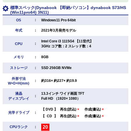
標準スペック(Dynabook 【即納パソコン】dynabook S73/HS
(Win11pro64) 3N11)
：
OS
Windows11 Pro 64bit
年式
：
2021年3月発売モデル
Intel Core i3 1115G4 【11世代】
：
CPU
3GHz コア数：2 スレッド数：4
メモリ
：
8GB
ストレージ
：
SSD 256GB NVMe
外形寸法
：
約316× 約227× 約19.9
W×D×H(mm)
液晶
13.3インチ ワイド画面 TFT
：
ディスプレイ
Full HD （1920× 1080）
【
DVD
】
再生(読込)
×
作成(書込)
×
光学ドライブ
：
【
CD
】
再生(読込)
×
作成(書込)
×
20
CPUランク
：