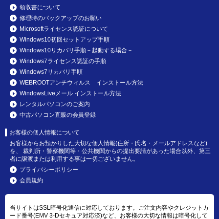
領収書について
修理時のバックアップのお願い
Microsoftライセンス認証について
Windows10初回セットアップ手順
Windows10リカバリ手順－起動する場合－
Windows7ライセンス認証の手順
Windows7リカバリ手順
WEBROOTアンチウィルス インストール方法
WindowsLiveメール インストール方法
レンタルパソコンのご案内
中古パソコン直販の会員登録
お客様の個人情報について
お客様からお預かりした大切な個人情報(住所・氏名・メールアドレスなど)
を、 裁判所・警察機関等・公共機関からの提出要請があった場合以外、第三
者に譲渡または利用する事は一切ございません。
プライバシーポリシー
会員規約
当サイトはSSL暗号化通信に対応しております。ご注文内容やクレジットカ
ード番号(EMV 3-Dセキュア対応済)など、お客様の大切な情報は暗号化して