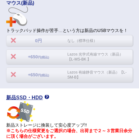
マウス(新品)
トラックパッド操作が苦手…という方は新品のUSBマウスを！
0円
なし（標準仕様）
Lazos 光学式有線マウス（新品）
+650
円(税込)
【L-MS-BK 】
Lazos 有線静音マウス（新品）【L-
+650
円(税込)
SM-B】
新品SSD・HDD
新品ストレージに換装して安心度アップ!!
※こちらの仕様変更をご選択の場合、出荷まで２～３営業日余分
に頂く場合がございます。