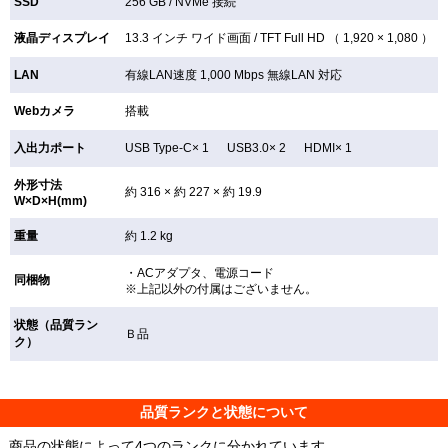
SSD
256 GB /
NVMe 接続
液晶ディスプレイ
13.3 インチ
ワイド画面 /
TFT
Full HD （ 1,920 × 1,080 ）
LAN
有線LAN速度 1,000 Mbps 無線LAN
対応
Webカメラ
搭載
入出力ポート
USB Type-C× 1 USB3.0× 2 HDMI× 1
外形寸法
約 316 × 約 227 × 約 19.9
W×D×H(mm)
重量
約 1.2 kg
・ACアダプタ、電源コード
同梱物
※上記以外の付属はございません。
状態（品質ラン
Ｂ品
ク）
品質ランクと状態について
商品の状態によって4つのランクに分かれています。