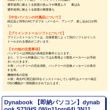
通常使用に耐えうる程度の色ムラや輝度ムラ
黄ばみ
通常使用に耐えうる程度の輝度落ち
【中古パソコンの付属品について】
純正品と同等のACアダプタ（メーカー、アンペア、差し込み口が同
じ）
【プリインストールソフトについて】
プリインストールソフトは、仕様変更によって別のソフトがインス
トールされる場合がございます。
【その他の注意事項】
バッテリーは消耗品の為保証対象外となります。
また、リコール対象品についてはお客様より製造メーカーへお手続
きいただきます。
※例：バッテリーの完全消耗、バッテリーの交換メッセージが表示
する等。
機種特有の症状
※例：再生PC用正規OSをインストールしているPCはメーカー純正
OSの機能が一部制限がされております。
Dynabook 【即納パソコン】dynab
ook S73/HS (Win11pro64) 3N11