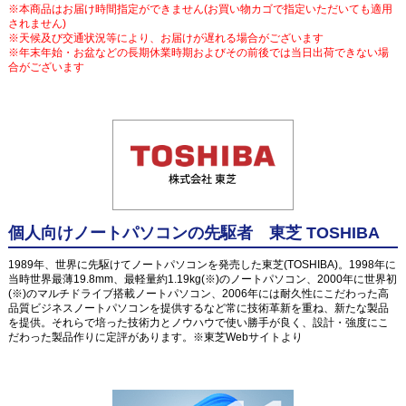
※本商品はお届け時間指定ができません(お買い物カゴで指定いただいても適用
されません)
※天候及び交通状況等により、お届けが遅れる場合がございます
※年末年始・お盆などの長期休業時期およびその前後では当日出荷できない場
合がございます
個人向けノートパソコンの先駆者 東芝 TOSHIBA
1989年、世界に先駆けてノートパソコンを発売した東芝(TOSHIBA)。1998年に
当時世界最薄19.8mm、最軽量約1.19kg(※)のノートパソコン、2000年に世界初
(※)のマルチドライブ搭載ノートパソコン、2006年には耐久性にこだわった高
品質ビジネスノートパソコンを提供するなど常に技術革新を重ね、新たな製品
を提供。それらで培った技術力とノウハウで使い勝手が良く、設計・強度にこ
だわった製品作りに定評があります。※東芝Webサイトより