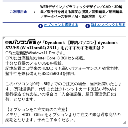
WEBデザイン／グラフィックデザイン／CAD・3D編
ご利用用途
：
集／数千行を超える高度な演算／音楽編集／動画編集
／データベース管理／AI・高速演算 など
オプションを選択する
詳しいスペックを見る
が「Dynabook 【即納パソコン】dynabook
S73/HS (Win11pro64) 3N11」をおすすめする理由は？
OSは最新版Windows11 Proです。
CPUには高性能なIntel Core i3 3GHzを搭載。
十分な容量のメモリ8GBを搭載。
記憶装置には従来のHDDよりも高いパフォーマンスと省電力性、
堅牢性を兼ね備えたSSD256GBを採用。
このパソコンは0時～8時までのご注文の場合、当日出荷いたしま
す。(弊社営業日、代引またはクレジットカード支払い時のみ)
銀行振込でお支払いの場合は「入金確認後、翌日(翌営業日)出
荷」となります。
【オプションをご注文時のご注意】
メモリ、HDD、Officeをオプションよりご注文の際は通常商品の
納期となります。予めご了承ください。