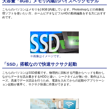
大容量「8GB」メモリ内蔵のハイスペックモデル
こちらのパソコンはメモリを[ 8GB ]内蔵しています。Photoshopなどの画像処
理ソフトを使いたい方、ホームビデオなどフルHDの動画編集をする方におすす
めです。
※画像はイメージです。
「SSD」搭載なので快速サクサク起動
こちらのパソコンはSSD搭載です。物理的に回転する円盤からヘッドを動かし
ながらデータを読み書きするHDDと違い、シークタイムが無い分、動作はスム
ーズ。高速でデータ読込を行うため、電源を入れてからの起動やアプリケーシ
ョン起動が素早く、サクサク快適に作業ができます。