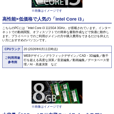
※画像はイメージです
高性能×低価格で人気の「Intel Core i3」
こちらのPCには「Intel Core i3 1115G4 3GHz」が搭載されています。インター
ネットでの動画閲覧、オフィスソフトでの簡単な書類作成などで快適に動作し
ます。プライベートでのご利用がメインの方や購入費用をできるだけを抑えた
い方におすすめのパソコンです。
CPUランク
20 (2026年6月11日時点)
WEBデザイン／グラフィックデザイン／CAD・3D編集／数千
ご利用用途
行を超える高度な演算／音楽編集／動画編集／データベース管
参考例
理／AI・高速演算 など
※画像はイメージです