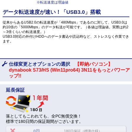
※転送速度は理論値
データ転送速度が速い！「USB3.0」搭載
従来からあるUSB2.0の転送速度が「480Mbps」であるのに対して、USB3.0は
約10倍の「5000Mbps」のデータ転送が可能です。（各値は理論値。実際は約2
～3倍くらいの転送速度。）
USB3.0対応の外付けHDDへのデータ書込や読込時など、ストレスなく作業でき
ます。
仕様変更とオプションの選択
【即納パソコン】
dynabook S73/HS (Win11pro64) 3N11をもっとパワーア
ップ!!
延長保証
落としてもこわれても、全PC無償交換！
標準で180日間の保証期間がございます。
0円
180日保証（標準仕様）