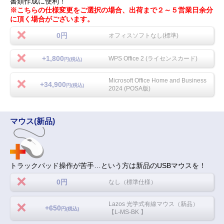
書類作成に便利！
※こちらの仕様変更をご選択の場合、出荷まで２～５営業日余分
に頂く場合がございます。
0円
オフィスソフトなし(標準)
+1,800
WPS Office 2 (ライセンスカード)
円(税込)
Microsoft Office Home and Business
+34,900
円(税込)
2024 (POSA版)
マウス(新品)
トラックパッド操作が苦手…という方は新品のUSBマウスを！
0円
なし（標準仕様）
Lazos 光学式有線マウス（新品）
+650
円(税込)
【L-MS-BK 】