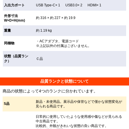
入出力ポート
USB Type-C× 1 USB3.0× 2 HDMI× 1
外形寸法
約 316 × 約 227 × 約 19.9
W×D×H(mm)
重量
約 1.19 kg
・ACアダプタ、電源コード
同梱物
※上記以外の付属はございません。
状態（品質ラン
Ｃ品
ク）
品質ランクと状態について
商品の状態によって4つのランクに分かれています。
新品・未使用品。展示品や保管などで僅かな状態変化が
S品
見られる商品です。
日常的に使用していたような使用感や傷などが見られる
中古商品です。
比較的、外観がきれいな状態の良い商品です。