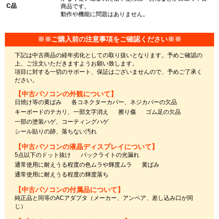
C品
商品です。
動作や機能に問題はありません。
※※ご購入前の注意事項をご確認ください※※
下記は中古商品の経年劣化としての取り扱いとなります。予めご確認の
上、ご注文いただきますようお願い致します。
項目に対する一切のサポート、保証はございませんので、予めご了承く
ださい。
【中古パソコンの外観について】
日焼け等の黄ばみ
各コネクターカバー、ネジカバーの欠品
キーボードのテカリ、一部文字消え
擦り傷
ゴム足の欠品
一部の塗装ハゲ、コーティングハゲ
シール貼りの跡、落ちない汚れ
【中古パソコンの液晶ディスプレイについて】
5点以下のドット抜け
バックライトの光漏れ
通常使用に耐えうる程度の色ムラや輝度ムラ
黄ばみ
通常使用に耐えうる程度の輝度落ち
【中古パソコンの付属品について】
純正品と同等のACアダプタ（メーカー、アンペア、差し込み口が同
じ）