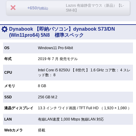
Lazos 有線静音マウス（新品）【L-
+650
円(税込)
SM-B】
Dynabook 【即納パソコン】dynabook S73/DN
(Win11pro64) 5N8 標準スペック
OS
Windows11 Pro 64bit
年式
2019 年 7 月 発売モデル
Intel Core i5 8250U 【
8世代 】 1.6 GHz コア数： 4 スレ
CPU
ッド数： 8
メモリ
8 GB
SSD
256 GB
M.2
液晶ディスプレイ
13.3 インチ
ワイド画面 /
TFT
Full HD （ 1,920 × 1,080 ）
LAN
有線LAN速度 1,000 Mbps 無線LAN
対応
Webカメラ
搭載