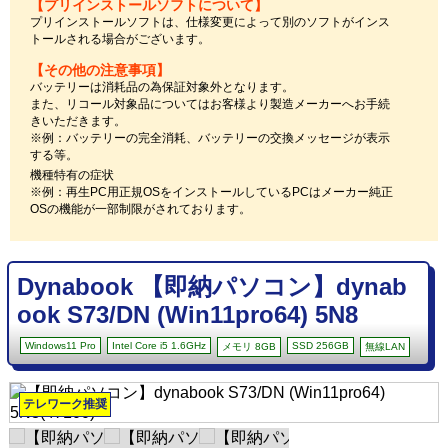
【プリインストールソフトについて】
プリインストールソフトは、仕様変更によって別のソフトがインス
トールされる場合がございます。
【その他の注意事項】
バッテリーは消耗品の為保証対象外となります。
また、リコール対象品についてはお客様より製造メーカーへお手続
きいただきます。
※例：バッテリーの完全消耗、バッテリーの交換メッセージが表示
する等。
機種特有の症状
※例：再生PC用正規OSをインストールしているPCはメーカー純正
OSの機能が一部制限がされております。
Dynabook 【即納パソコン】dynab
ook S73/DN (Win11pro64) 5N8
Windows11 Pro
Intel Core i5 1.6GHz
SSD 256GB
メモリ 8GB
無線LAN
テレワーク推奨