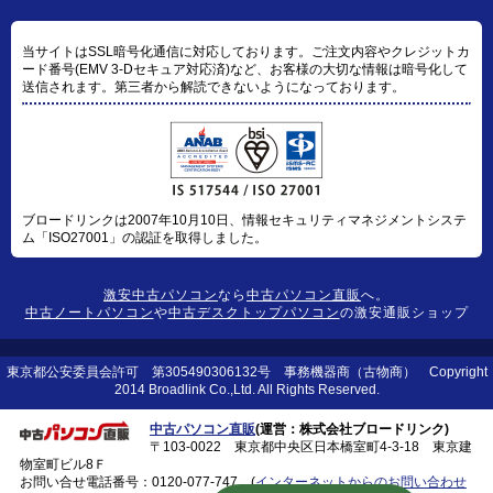
当サイトはSSL暗号化通信に対応しております。ご注文内容やクレジットカ
ード番号(EMV 3-Dセキュア対応済)など、お客様の大切な情報は暗号化して
送信されます。第三者から解読できないようになっております。
ブロードリンクは2007年10月10日、情報セキュリティマネジメントシステ
ム「ISO27001」の認証を取得しました。
激安中古パソコン
なら
中古パソコン直販
へ。
中古ノートパソコン
や
中古デスクトップパソコン
の激安通販ショップ
東京都公安委員会許可 第305490306132号 事務機器商（古物商） Copyright
2014 Broadlink Co.,Ltd. All Rights Reserved.
中古パソコン直販
(運営：株式会社ブロードリンク)
〒103-0022 東京都中央区日本橋室町4-3-18 東京建
物室町ビル8Ｆ
お問い合せ電話番号：
0120-077-747
(
インターネットからのお問い合わせ