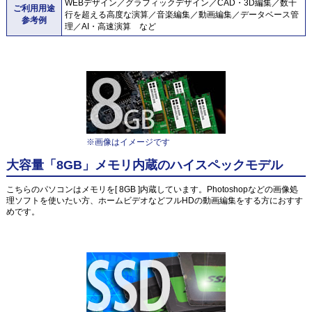
WEBデザイン／グラフィックデザイン／CAD・3D編集／数千
ご利用用途
行を超える高度な演算／音楽編集／動画編集／データベース管
参考例
理／AI・高速演算 など
※画像はイメージです
大容量「8GB」メモリ内蔵のハイスペックモデル
こちらのパソコンはメモリを[ 8GB ]内蔵しています。Photoshopなどの画像処
理ソフトを使いたい方、ホームビデオなどフルHDの動画編集をする方におすす
めです。