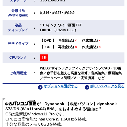
ストレージ
：
SSD 256GB M.2
外形寸法
：
約316× 約227× 約19.9
W×D×H(mm)
液晶
13.3インチ ワイド画面 TFT
：
ディスプレイ
Full HD （1920× 1080）
【
DVD
】
再生(読込)
×
作成(書込)
×
光学ドライブ
：
【
CD
】
再生(読込)
×
作成(書込)
×
19
CPUランク
：
WEBデザイン／グラフィックデザイン／CAD・3D編
ご利用用途
：
集／数千行を超える高度な演算／音楽編集／動画編集
／データベース管理／AI・高速演算 など
オプションを選択する
詳しいスペックを見る
が「Dynabook 【即納パソコン】dynabook
S73/DN (Win11pro64) 5N8」をおすすめする理由は？
OSは最新版Windows11 Proです。
CPUには高性能なIntel Core i5 1.6GHzを搭載。
十分な容量のメモリ8GBを搭載。