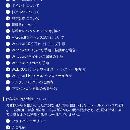
ポイントについて
お支払いについて
無償交換について
領収書について
修理時のバックアップのお願い
Microsoftライセンス認証について
Windows10初回セットアップ手順
Windows10リカバリ手順－起動する場合－
Windows7ライセンス認証の手順
Windows7リカバリ手順
WEBROOTアンチウィルス インストール方法
WindowsLiveメール インストール方法
レンタルパソコンのご案内
中古パソコン直販の会員登録
お客様の個人情報について
お客様からお預かりした大切な個人情報(住所・氏名・メールアドレスなど)
を、 裁判所・警察機関等・公共機関からの提出要請があった場合以外、第三
者に譲渡または利用する事は一切ございません。
プライバシーポリシー
会員規約