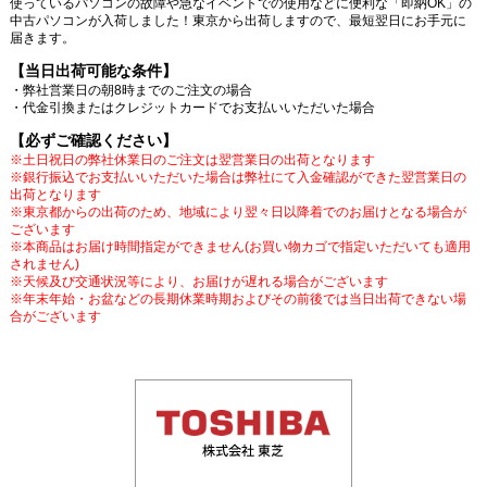
使っているパソコンの故障や急なイベントでの使用などに便利な「即納OK」の
中古パソコンが入荷しました！東京から出荷しますので、最短翌日にお手元に
届きます。
【当日出荷可能な条件】
・弊社営業日の朝8時までのご注文の場合
・代金引換またはクレジットカードでお支払いいただいた場合
【必ずご確認ください】
※土日祝日の弊社休業日のご注文は翌営業日の出荷となります
※銀行振込でお支払いいただいた場合は弊社にて入金確認ができた翌営業日の
出荷となります
※東京都からの出荷のため、地域により翌々日以降着でのお届けとなる場合が
ございます
※本商品はお届け時間指定ができません(お買い物カゴで指定いただいても適用
されません)
※天候及び交通状況等により、お届けが遅れる場合がございます
※年末年始・お盆などの長期休業時期およびその前後では当日出荷できない場
合がございます