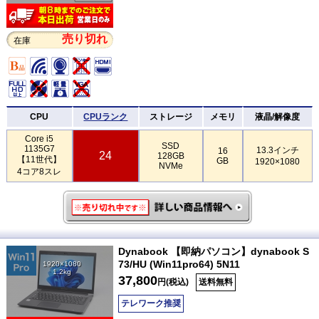
売り切れ
在庫
CPU
CPUランク
ストレージ
メモリ
液晶/解像度
Core i5
SSD
1135G7
13.3インチ
16
24
128GB
【11世代】
GB
1920×1080
NVMe
4コア8スレ
Dynabook 【即納パソコン】dynabook S
73/HU (Win11pro64) 5N11
1920×1080
1.2kg
37,800
円(税込)
送料無料
テレワーク推奨