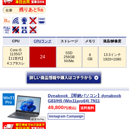
残りあと5
台
在庫
CPU
CPUランク
ストレージ
メモリ
液晶/解像度
Core i5
SSD
1135G7
13.3インチ
8
24
256GB
【11世代】
GB
1920×1080
NVMe
4コア8スレ
Dynabook 【即納パソコン】dynabook
G83/HS (Win11pro64) 7N11
1920×1080
0.98kg
49,800
円(税込)
送料無料
instagram Campaign