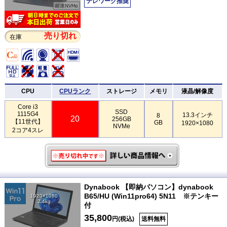
テレワーク推奨
売り切れ
在庫
CPU
CPUランク
ストレージ
メモリ
液晶/解像度
Core i3
SSD
1115G4
13.3インチ
8
20
256GB
【11世代】
GB
1920×1080
NVMe
2コア4スレ
Dynabook 【即納パソコン】dynabook
B65/HU (Win11pro64) 5N11 ※テンキー
1920×1080
2.4kg
付
35,800
円(税込)
送料無料