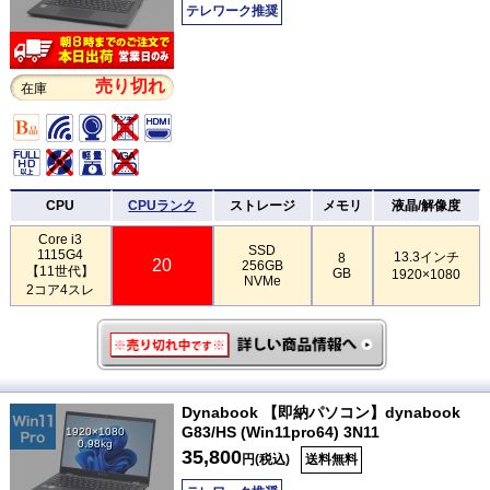
テレワーク推奨
売り切れ
在庫
CPU
CPUランク
ストレージ
メモリ
液晶/解像度
Core i3
SSD
1115G4
13.3インチ
8
20
256GB
【11世代】
GB
1920×1080
NVMe
2コア4スレ
Dynabook 【即納パソコン】dynabook
G83/HS (Win11pro64) 3N11
1920×1080
0.98kg
35,800
円(税込)
送料無料