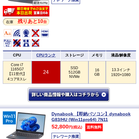
残りあと10
台
在庫
CPU
CPUランク
ストレージ
メモリ
液晶/解像度
Core i7
SSD
1165G7
13.3インチ
16
24
512GB
【11世代】
GB
1920×1080
NVMe
4コア8スレ
Dynabook 【即納パソコン】dynabook
G83/HU (Win11pro64) 7N11
1920×1080
1kg
52,800
円(税込)
送料無料
テレワーク推奨