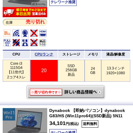
テレワーク推奨
売り切れ
在庫
CPU
CPUランク
ストレージ
メモリ
液晶/解像度
Core i3
SSD
1115G4
13.3インチ
24
20
256GB
【11世代】
GB
1920×1080
新品
2コア4スレ
Dynabook 【即納パソコン】dynabook
G83/HS (Win11pro64)(SSD新品) 5N11
1920×1080
0.98kg
34,101
円(税込)
送料無料
テレワーク推奨