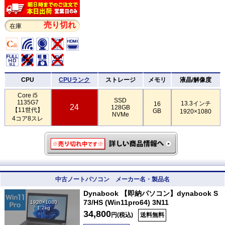
売り切れ
在庫
CPU
CPUランク
ストレージ
メモリ
液晶/解像度
Core i5
SSD
1135G7
13.3インチ
16
24
128GB
【11世代】
GB
1920×1080
NVMe
4コア8スレ
中古ノートパソコン メーカー名・製品名
Dynabook 【即納パソコン】dynabook S
73/HS (Win11pro64) 3N11
1920×1080
1.2kg
34,800
円(税込)
送料無料