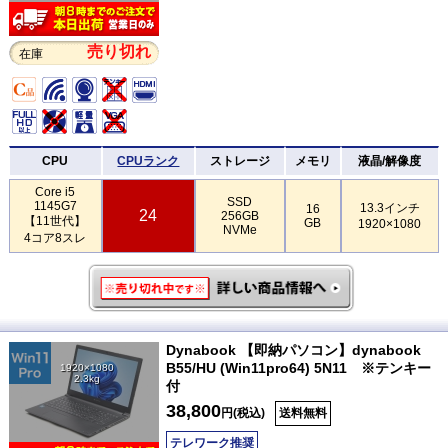
売り切れ
在庫
CPU
CPUランク
ストレージ
メモリ
液晶/解像度
Core i5
SSD
1145G7
13.3インチ
16
24
256GB
【11世代】
GB
1920×1080
NVMe
4コア8スレ
Dynabook 【即納パソコン】dynabook
B55/HU (Win11pro64) 5N11 ※テンキー
1920×1080
2.3kg
付
38,800
円(税込)
送料無料
テレワーク推奨