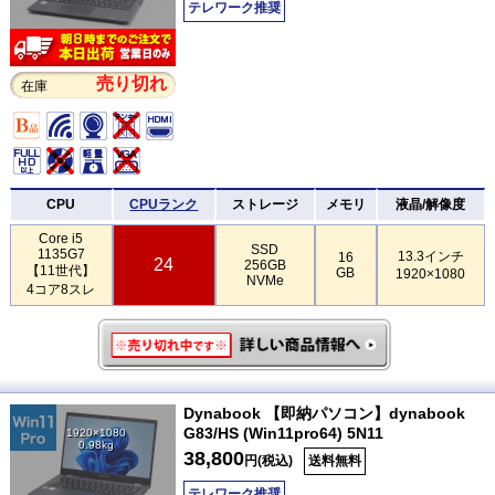
テレワーク推奨
売り切れ
在庫
CPU
CPUランク
ストレージ
メモリ
液晶/解像度
Core i5
SSD
1135G7
13.3インチ
16
24
256GB
【11世代】
GB
1920×1080
NVMe
4コア8スレ
Dynabook 【即納パソコン】dynabook
G83/HS (Win11pro64) 5N11
1920×1080
0.98kg
38,800
円(税込)
送料無料
テレワーク推奨