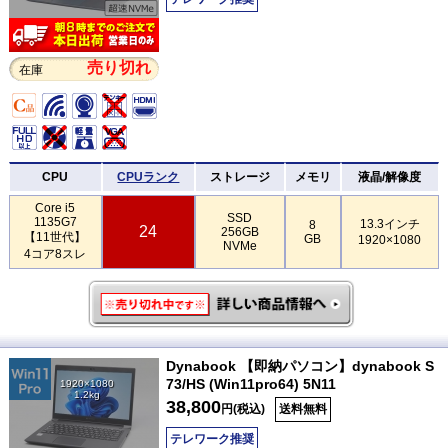
売り切れ
在庫
CPU
CPUランク
ストレージ
メモリ
液晶/解像度
Core i5
SSD
1135G7
13.3インチ
8
24
256GB
【11世代】
GB
1920×1080
NVMe
4コア8スレ
Dynabook 【即納パソコン】dynabook S
73/HS (Win11pro64) 5N11
1920×1080
1.2kg
38,800
円(税込)
送料無料
テレワーク推奨