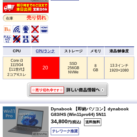
売り切れ
在庫
CPU
CPUランク
ストレージ
メモリ
液晶/解像度
Core i3
SSD
1115G4
13.3インチ
8
20
256GB
【11世代】
GB
1920×1080
NVMe
2コア4スレ
Dynabook 【即納パソコン】dynabook
G83/HS (Win11pro64) 5N11
1920×1080
0.98kg
34,800
円(税込)
送料無料
テレワーク推奨