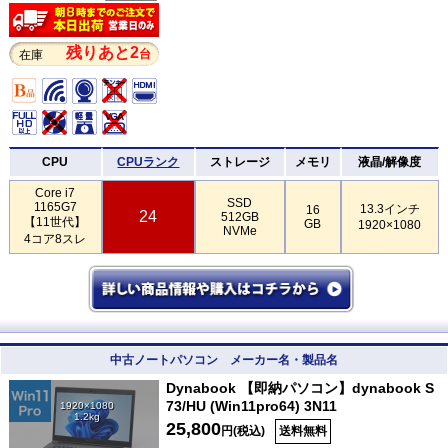
残りあと2
台
在庫
CPU
CPUランク
ストレージ
メモリ
液晶/解像度
Core i7
SSD
1165G7
13.3インチ
16
24
512GB
【11世代】
GB
1920×1080
NVMe
4コア8スレ
中古ノートパソコン メーカー名・製品名
Dynabook 【即納パソコン】dynabook S
73/HU (Win11pro64) 3N11
1920×1080
1.2kg
25,800
円(税込)
送料無料