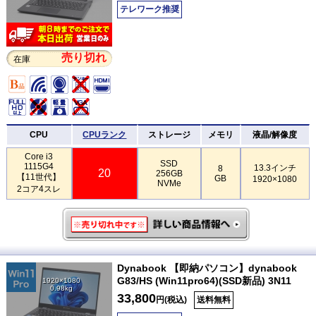
テレワーク推奨
売り切れ
在庫
CPU
CPUランク
ストレージ
メモリ
液晶/解像度
Core i3
SSD
1115G4
13.3インチ
8
20
256GB
【11世代】
GB
1920×1080
NVMe
2コア4スレ
Dynabook 【即納パソコン】dynabook
G83/HS (Win11pro64)(SSD新品) 3N11
1920×1080
0.98kg
33,800
円(税込)
送料無料