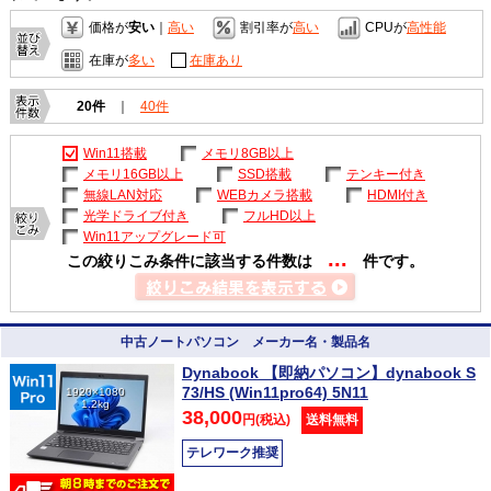
価格が
安い
｜
高い
割引率が
高い
CPUが
高性能
在庫が
多い
在庫あり
20件
｜
40件
Win11搭載
メモリ8GB以上
メモリ16GB以上
SSD搭載
テンキー付き
無線LAN対応
WEBカメラ搭載
HDMI付き
光学ドライブ付き
フルHD以上
Win11アップグレード可
...
この絞りこみ条件に該当する件数は
件です。
中古ノートパソコン メーカー名・製品名
Dynabook 【即納パソコン】dynabook S
73/HS (Win11pro64) 5N11
1920×1080
1.2kg
38,000
円(税込)
送料無料
テレワーク推奨