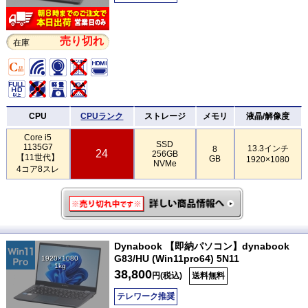
売り切れ
在庫
CPU
CPUランク
ストレージ
メモリ
液晶/解像度
Core i5
SSD
1135G7
13.3インチ
8
24
256GB
【11世代】
GB
1920×1080
NVMe
4コア8スレ
Dynabook 【即納パソコン】dynabook
G83/HU (Win11pro64) 5N11
1920×1080
1kg
38,800
円(税込)
送料無料
テレワーク推奨