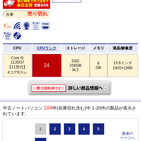
売り切れ
在庫
CPU
CPUランク
ストレージ
メモリ
液晶/解像度
Core i5
SSD
1135G7
15.6インチ
8
24
256GB
【11世代】
GB
1920×1080
M.2
4コア8スレ
104
中古ノートパソコン
件(在庫切れ含む)中 1-20件の製品が表示さ
れています。
1
2
3
4
5
最後の
ページへ