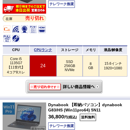
テレワーク推奨
売り切れ
在庫
CPU
CPUランク
ストレージ
メモリ
液晶/解像度
Core i5
SSD
1135G7
15.6インチ
8
24
256GB
【11世代】
GB
1920×1080
NVMe
4コア8スレ
Dynabook 【即納パソコン】dynabook
G83/HS (Win11pro64) 5N11
1920×1080
0.98kg
36,800
円(税込)
送料無料
テレワーク推奨