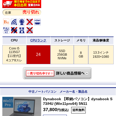
売り切れ
在庫
CPU
CPUランク
ストレージ
メモリ
液晶/解像度
Core i5
SSD
1135G7
13.3インチ
8
24
256GB
【11世代】
GB
1920×1080
NVMe
4コア8スレ
中古ノートパソコン メーカー名・製品名
Dynabook 【即納パソコン】dynabook S
73/HU (Win11pro64) 5N11
1920×1080
1.2kg
37,800
円(税込)
送料無料