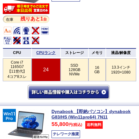
残りあと1
台
在庫
CPU
CPUランク
ストレージ
メモリ
液晶/解像度
Core i7
SSD
1165G7
13.3インチ
16
24
128GB
【11世代】
GB
1920×1080
NVMe
4コア8スレ
Dynabook 【即納パソコン】dynabook
G83/HS (Win11pro64) 7N11
1920×1080
0.98kg
55,800
円(税込)
送料無料
テレワーク推奨