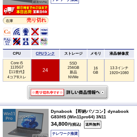
売り切れ
在庫
CPU
CPUランク
ストレージ
メモリ
液晶/解像度
Core i5
SSD
1135G7
256GB
13.3インチ
16
24
【11世代】
新品
GB
1920×1080
4コア8スレ
NVMe
Dynabook 【即納パソコン】dynabook
G83/HS (Win11pro64) 3N11
1920×1080
0.98kg
34,800
円(税込)
送料無料
テレワーク推奨