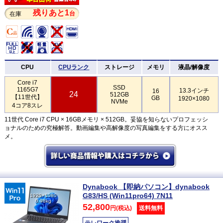
残りあと1
台
在庫
CPU
CPUランク
ストレージ
メモリ
液晶/解像度
Core i7
SSD
1165G7
13.3インチ
16
24
512GB
【11世代】
GB
1920×1080
NVMe
4コア8スレ
11世代 Core i7 CPU × 16GBメモリ × 512GB。妥協を知らないプロフェッシ
ョナルのための究極解答。動画編集や高解像度の写真編集をする方にオスス
メ。
Dynabook 【即納パソコン】dynabook
G83/HS (Win11pro64) 7N11
1920×1080
0.98kg
52,800
円(税込)
送料無料
テレワーク推奨