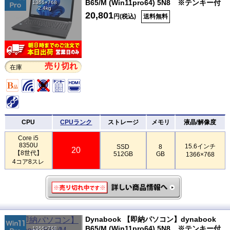
B65/M (Win11pro64) 5N8 ※テンキー付
1366×768
2.4kg
20,801
円(税込)
送料無料
売り切れ
在庫
CPU
CPUランク
ストレージ
メモリ
液晶/解像度
Core i5
8350U
15.6インチ
SSD
8
20
【8世代】
512GB
GB
1366×768
4コア8スレ
Dynabook 【即納パソコン】dynabook
B65/M (Win11pro64) 5N8 ※テンキー付
1366×768