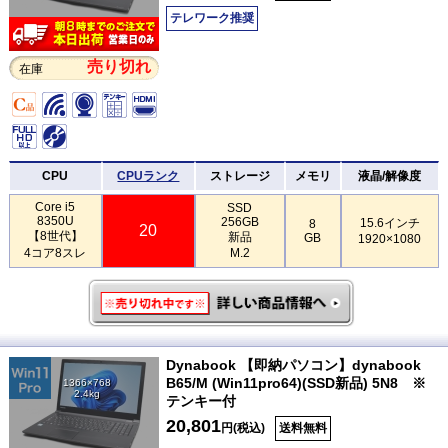
テレワーク推奨
売り切れ
在庫
CPU
CPUランク
ストレージ
メモリ
液晶/解像度
Core i5
SSD
8350U
256GB
15.6インチ
8
20
【8世代】
新品
GB
1920×1080
4コア8スレ
M.2
Dynabook 【即納パソコン】dynabook
B65/M (Win11pro64)(SSD新品) 5N8 ※
1366×768
2.4kg
テンキー付
20,801
円(税込)
送料無料