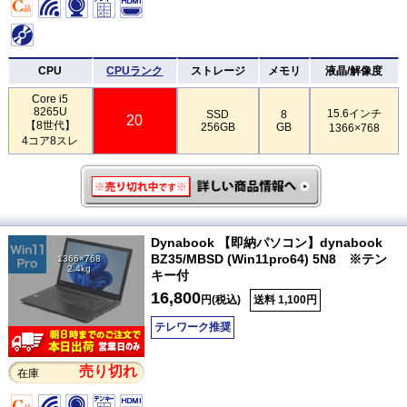
CPU
CPUランク
ストレージ
メモリ
液晶/解像度
Core i5
8265U
15.6インチ
SSD
8
20
【8世代】
256GB
GB
1366×768
4コア8スレ
Dynabook 【即納パソコン】dynabook
BZ35/MBSD (Win11pro64) 5N8 ※テン
1366×768
2.4kg
キー付
16,800
円(税込)
送料 1,100円
テレワーク推奨
売り切れ
在庫