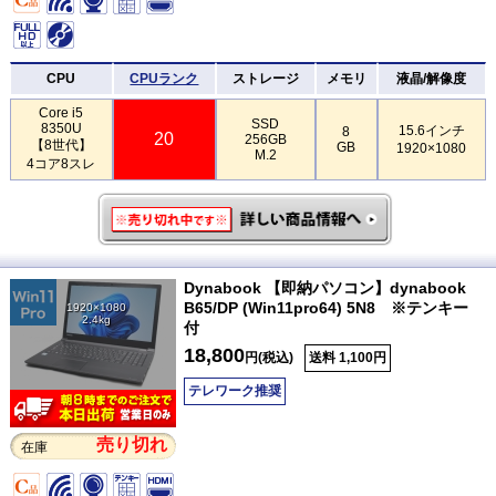
CPU
CPUランク
ストレージ
メモリ
液晶/解像度
Core i5
SSD
8350U
15.6インチ
8
20
256GB
【8世代】
GB
1920×1080
M.2
4コア8スレ
Dynabook 【即納パソコン】dynabook
B65/DP (Win11pro64) 5N8 ※テンキー
1920×1080
2.4kg
付
18,800
円(税込)
送料 1,100円
テレワーク推奨
売り切れ
在庫