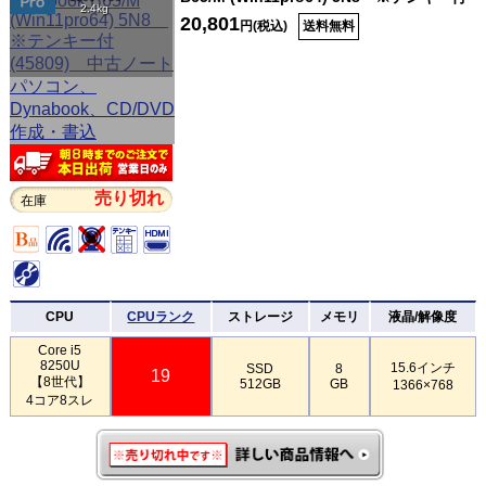
2.4kg
20,801
円(税込)
送料無料
売り切れ
在庫
CPU
CPUランク
ストレージ
メモリ
液晶/解像度
Core i5
8250U
15.6インチ
SSD
8
19
【8世代】
512GB
GB
1366×768
4コア8スレ