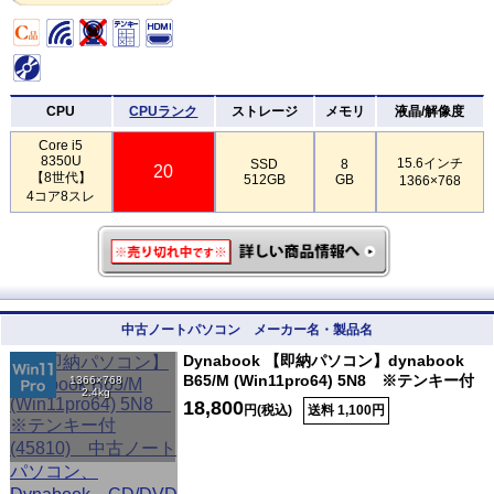
CPU
CPUランク
ストレージ
メモリ
液晶/解像度
Core i5
8350U
15.6インチ
SSD
8
20
【8世代】
512GB
GB
1366×768
4コア8スレ
中古ノートパソコン メーカー名・製品名
Dynabook 【即納パソコン】dynabook
B65/M (Win11pro64) 5N8 ※テンキー付
1366×768
2.4kg
18,800
円(税込)
送料 1,100円