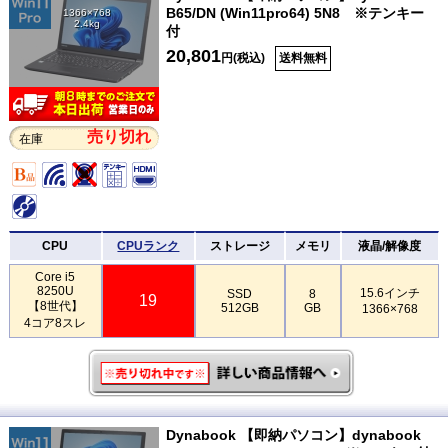
B65/DN (Win11pro64) 5N8 ※テンキー
1366×768
2.4kg
付
20,801
円(税込)
送料無料
売り切れ
在庫
CPU
CPUランク
ストレージ
メモリ
液晶/解像度
Core i5
8250U
15.6インチ
SSD
8
19
【8世代】
512GB
GB
1366×768
4コア8スレ
Dynabook 【即納パソコン】dynabook