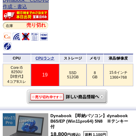
売り切れ
在庫
CPU
CPUランク
ストレージ
メモリ
液晶/解像度
Core i5
8250U
15.6インチ
SSD
8
19
【8世代】
512GB
GB
1366×768
4コア8スレ
Dynabook 【即納パソコン】dynabook
B65/EP (Win11pro64) 5N8 ※テンキー
1366×768
2.4kg
付
18,800
円(税込)
送料 1,100円