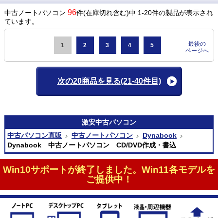
96
中古ノートパソコン
件(在庫切れ含む)中 1-20件の製品が表示され
ています。
最後の
1
2
3
4
5
ページへ
次の20商品を見る
(21-40件目)
激安
中古パソコン
中古パソコン直販
中古ノートパソコン
Dynabook
Dynabook 中古ノートパソコン CD/DVD作成・書込
Win10サポートが終了しました。Win11各モデルを
ご提供中！