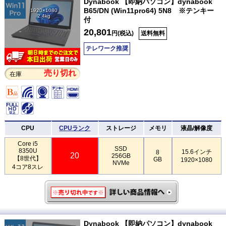
Dynabook 【即納パソコン】dynabook
B65/DN (Win11pro64) 5N8 ※テンキー
1920×1080
2.4kg
付
20,801
円(税込)
送料無料
テレワーク推奨
売り切れ
在庫
CPU
CPUランク
ストレージ
メモリ
液晶/解像度
Core i5
SSD
8350U
15.6インチ
8
20
256GB
【8世代】
GB
1920×1080
NVMe
4コア8スレ
Dynabook 【即納パソコン】dynabook