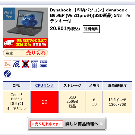
Dynabook 【即納パソコン】dynabook
B65/EP (Win11pro64)(SSD新品) 5N8 ※
1366×768
2.4kg
テンキー付
20,801
円(税込)
送料無料
売り切れ
在庫
CPU
CPUランク
ストレージ
メモリ
液晶/解像度
Core i5
SSD
8265U
15.6インチ
8
20
256GB
【8世代】
GB
1366×768
新品
4コア8スレ