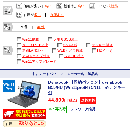
価格が
安い
｜
高い
割引率が
高い
CPUが
高性能
在庫が
多い
在庫あり
20件
｜
40件
Win11搭載
メモリ8GB以上
メモリ16GB以上
SSD搭載
テンキー付き
無線LAN対応
WEBカメラ搭載
HDMI付き
光学ドライブ付き
フルHD以上
Win11アップグレード可
中古ノートパソコン メーカー名・製品名
Dynabook 【即納パソコン】dynabook
B55/HU (Win11pro64) 5N11 ※テンキー
1920×1080
2.3kg
付
44,800
円(税込)
送料無料
8/7 再入荷
テレワーク推奨
残りあと1
台
在庫