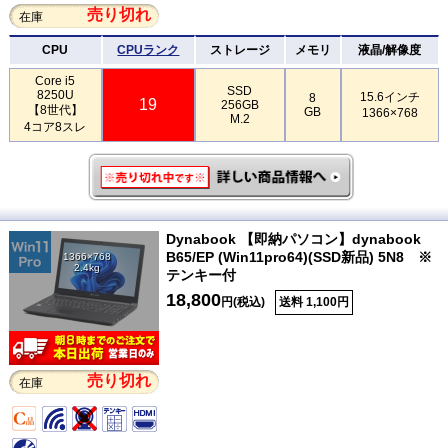
売り切れ
在庫
CPU
CPUランク
ストレージ
メモリ
液晶/解像度
Core i5
SSD
8250U
15.6インチ
8
19
256GB
【8世代】
GB
1366×768
M.2
4コア8スレ
Dynabook 【即納パソコン】dynabook
B65/EP (Win11pro64)(SSD新品) 5N8 ※
1366×768
2.4kg
テンキー付
18,800
円(税込)
送料 1,100円
売り切れ
在庫