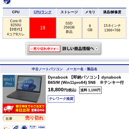
CPU
CPUランク
ストレージ
メモリ
液晶/解像度
Core i5
SSD
8250U
15.6インチ
8
19
256GB
【8世代】
GB
1366×768
新品
4コア8スレ
中古ノートパソコン メーカー名・製品名
Dynabook 【即納パソコン】dynabook
B65/M (Win11pro64) 5N8 ※テンキー付
1920×1080
2.4kg
18,800
円(税込)
送料 1,100円
テレワーク推奨
売り切れ
在庫