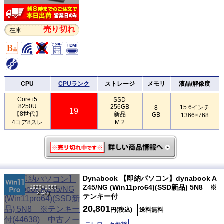
売り切れ
在庫
CPU
CPUランク
ストレージ
メモリ
液晶/解像度
Core i5
SSD
8250U
256GB
15.6インチ
8
19
【8世代】
新品
GB
1366×768
4コア8スレ
M.2
Dynabook 【即納パソコン】dynabook A
Z45/NG (Win11pro64)(SSD新品) 5N8 ※
1920×1080
2.4kg
テンキー付
20,801
円(税込)
送料無料