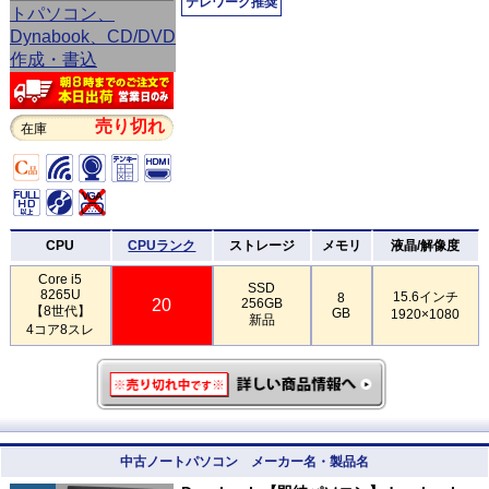
テレワーク推奨
売り切れ
在庫
CPU
CPUランク
ストレージ
メモリ
液晶/解像度
Core i5
SSD
8265U
15.6インチ
8
20
256GB
【8世代】
GB
1920×1080
新品
4コア8スレ
中古ノートパソコン メーカー名・製品名