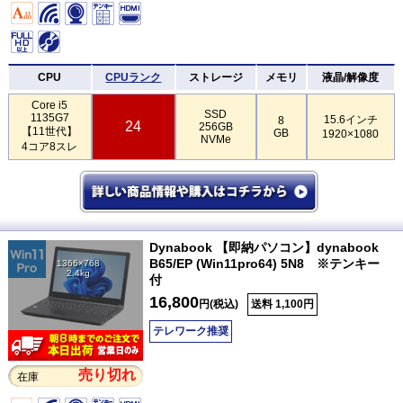
CPU
CPUランク
ストレージ
メモリ
液晶/解像度
Core i5
SSD
1135G7
15.6インチ
8
24
256GB
【11世代】
GB
1920×1080
NVMe
4コア8スレ
Dynabook 【即納パソコン】dynabook
B65/EP (Win11pro64) 5N8 ※テンキー
1366×768
2.4kg
付
16,800
円(税込)
送料 1,100円
テレワーク推奨
売り切れ
在庫