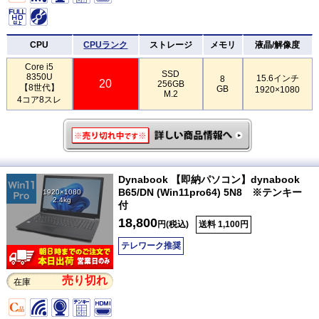
CPU
CPUランク
ストレージ
メモリ
液晶/解像度
Core i5
SSD
8350U
15.6インチ
8
20
256GB
【8世代】
GB
1920×1080
M.2
4コア8スレ
Dynabook 【即納パソコン】dynabook
B65/DN (Win11pro64) 5N8 ※テンキー
1920×1080
2.4kg
付
18,800
円(税込)
送料 1,100円
テレワーク推奨
売り切れ
在庫