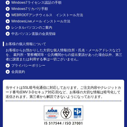
Windows7ライセンス認証の手順
Windows7リカバリ手順
WEBROOTアンチウィルス インストール方法
WindowsLiveメール インストール方法
レンタルパソコンのご案内
中古パソコン直販の会員登録
お客様の個人情報について
お客様からお預かりした大切な個人情報(住所・氏名・メールアドレスなど)
を、 裁判所・警察機関等・公共機関からの提出要請があった場合以外、第三
者に譲渡または利用する事は一切ございません。
プライバシーポリシー
会員規約
当サイトはSSL暗号化通信に対応しております。ご注文内容やクレジットカ
ード番号(EMV 3-Dセキュア対応済)など、お客様の大切な情報は暗号化して
送信されます。第三者から解読できないようになっております。