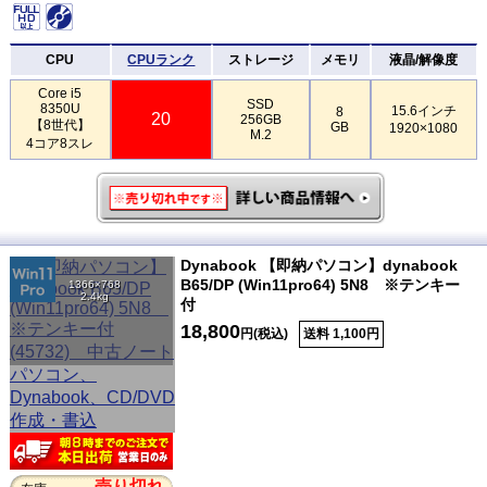
CPU
CPUランク
ストレージ
メモリ
液晶/解像度
Core i5
SSD
8350U
15.6インチ
8
20
256GB
【8世代】
GB
1920×1080
M.2
4コア8スレ
Dynabook 【即納パソコン】dynabook
B65/DP (Win11pro64) 5N8 ※テンキー
1366×768
2.4kg
付
18,800
円(税込)
送料 1,100円
売り切れ