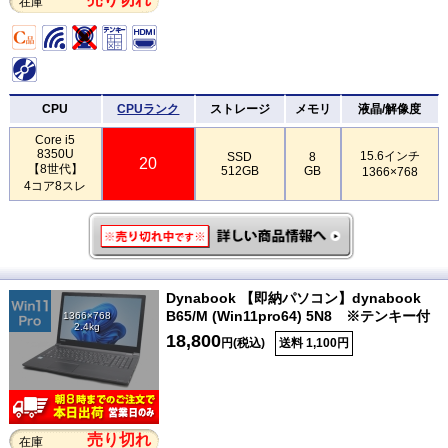
在庫
CPU
CPUランク
ストレージ
メモリ
液晶/解像度
Core i5
8350U
15.6インチ
SSD
8
20
【8世代】
512GB
GB
1366×768
4コア8スレ
Dynabook 【即納パソコン】dynabook
B65/M (Win11pro64) 5N8 ※テンキー付
1366×768
2.4kg
18,800
円(税込)
送料 1,100円
売り切れ
在庫