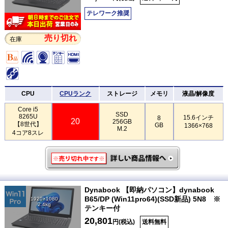
テレワーク推奨
売り切れ
在庫
CPU
CPUランク
ストレージ
メモリ
液晶/解像度
Core i5
SSD
8265U
15.6インチ
8
20
256GB
【8世代】
GB
1366×768
M.2
4コア8スレ
Dynabook 【即納パソコン】dynabook
B65/DP (Win11pro64)(SSD新品) 5N8 ※
1920×1080
2.4kg
テンキー付
20,801
円(税込)
送料無料