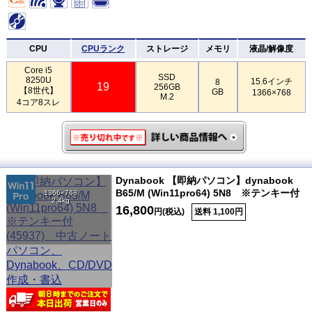
CPU
CPUランク
ストレージ
メモリ
液晶/解像度
Core i5
SSD
8250U
15.6インチ
8
19
256GB
【8世代】
GB
1366×768
M.2
4コア8スレ
Dynabook 【即納パソコン】dynabook
B65/M (Win11pro64) 5N8 ※テンキー付
1366×768
2.4kg
16,800
円(税込)
送料 1,100円