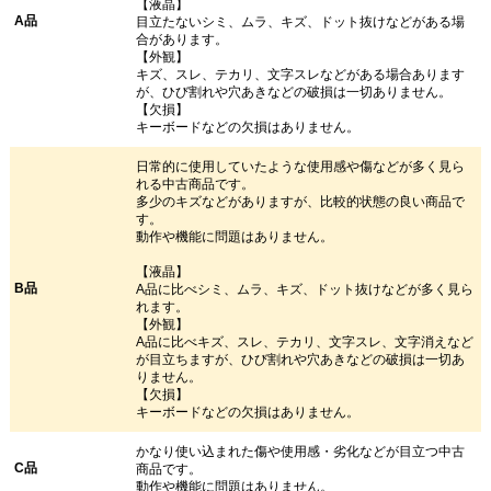
【液晶】
A品
目立たないシミ、ムラ、キズ、ドット抜けなどがある場
合があります。
【外観】
キズ、スレ、テカリ、文字スレなどがある場合あります
が、ひび割れや穴あきなどの破損は一切ありません。
【欠損】
キーボードなどの欠損はありません。
日常的に使用していたような使用感や傷などが多く見ら
れる中古商品です。
多少のキズなどがありますが、比較的状態の良い商品で
す。
動作や機能に問題はありません。
【液晶】
B品
A品に比べシミ、ムラ、キズ、ドット抜けなどが多く見ら
れます。
【外観】
A品に比べキズ、スレ、テカリ、文字スレ、文字消えなど
が目立ちますが、ひび割れや穴あきなどの破損は一切あ
りません。
【欠損】
キーボードなどの欠損はありません。
かなり使い込まれた傷や使用感・劣化などが目立つ中古
C品
商品です。
動作や機能に問題はありません。