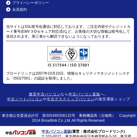
プライバシーポリシー
会員規約
当サイトはSSL暗号化通信に対応しております。ご注文内容やクレジットカ
ード番号(EMV 3-Dセキュア対応済)など、お客様の大切な情報は暗号化して
送信されます。第三者から解読できないようになっております。
ブロードリンクは2007年10月10日、情報セキュリティマネジメントシステ
ム「ISO27001」の認証を取得しました。
激安中古パソコン
なら
中古パソコン直販
へ。
中古ノートパソコン
や
中古デスクトップパソコン
の激安通販ショップ
東京都公安委員会許可 第305490306132号 事務機器商（古物商） Copyright
2014 Broadlink Co.,Ltd. All Rights Reserved.
中古パソコン直販
(運営：株式会社ブロードリンク)
〒103-0022 東京都中央区日本橋室町4-3-18 東京建