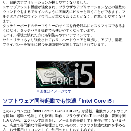
り、目的のアプリケーションが探しやすくなりました。
スナップアシスト機能が強化され、ブラウザやアプリケーションなどの複数の
ウィンドウをまるでタイルのように画面内にピタッと置くことができます。マ
ルチタスク時にウィンドウ同士が重なり合うことがなく、作業がしやすくなり
ます。
タッチキーボードのテーマやキーのサイズを自分好みにカスタマイズできるよ
うになり、タッチパネル操作でも使いやすくなっています。
モバイル環境に慣れた方にも馴染みやすいデザインです。
セキュリティもより強化されており、ハードウェアと連携し、アプリ、情報、
プライバシーを安全に保つ多層防御を実装して設計されています。
※画像はイメージです
ソフトウェア同時起動でも快適「Intel Core i5」
このパソコンには「Intel Core i5 1245U 3.3GHz」が搭載。複数のソフトウェア
を同時に起動・処理しても快適に動作。ブラウザでYouTubeの映像・音楽を楽
しみながら、エクセルで計算をし、メールを送受信しても動作が重くなりませ
ん。高度で専門的な作業や処理はしないものの、サクサク快適な動作を求める
方、お仕事用パソコンとしてご利用の方にもおすすめです。