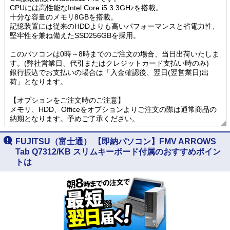
CPUには高性能なIntel Core i5 3.3GHzを搭載。
十分な容量のメモリ8GBを搭載。
記憶装置には従来のHDDよりも高いパフォーマンスと省電力性、
堅牢性を兼ね備えたSSD256GBを採用。
このパソコンは0時～8時までのご注文の場合、当日出荷いたしま
す。(弊社営業日、代引またはクレジットカード支払い時のみ)
銀行振込でお支払いの場合は「入金確認後、翌日(翌営業日)出
荷」となります。
【オプションをご注文時のご注意】
メモリ、HDD、Officeをオプションよりご注文の際は通常商品の
納期となります。予めご了承ください。
FUJITSU（富士通） 【即納パソコン】FMV ARROWS
Tab Q7312/KB スリムキーボード付属のおすすめポイン
トは