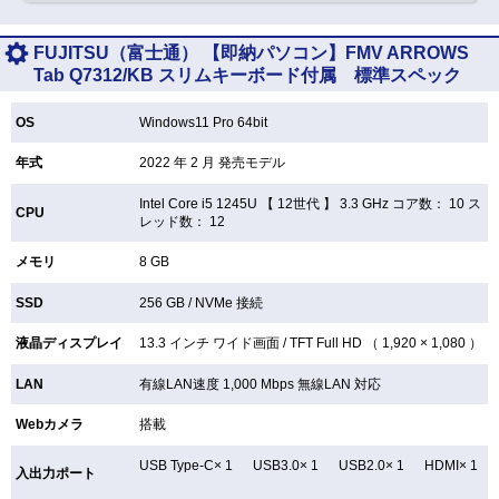
FUJITSU（富士通） 【即納パソコン】FMV ARROWS
Tab Q7312/KB スリムキーボード付属 標準スペック
OS
Windows11 Pro 64bit
年式
2022 年 2 月 発売モデル
Intel Core i5 1245U 【
12世代 】 3.3 GHz コア数： 10 ス
CPU
レッド数： 12
メモリ
8 GB
SSD
256 GB /
NVMe 接続
液晶ディスプレイ
13.3 インチ
ワイド画面 /
TFT
Full HD （ 1,920 × 1,080 ）
LAN
有線LAN速度 1,000 Mbps 無線LAN
対応
Webカメラ
搭載
USB Type-C× 1 USB3.0× 1 USB2.0× 1 HDMI× 1
入出力ポート