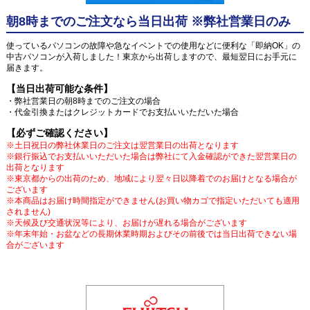
朝8時までのご注文なら当日出荷 ※弊社営業日のみ
使っているパソコンの故障や急なイベントでの使用などに便利な「即納OK」の
中古パソコンが入荷しました！東京から出荷しますので、最短翌日にお手元に
届きます。
【当日出荷可能な条件】
・弊社営業日の朝8時までのご注文の場合
・代金引換またはクレジットカードでお支払いいただいた場合
【必ずご確認ください】
※土日祝日の弊社休業日のご注文は翌営業日の出荷となります
※銀行振込でお支払いいただいた場合は弊社にて入金確認ができた翌営業日の
出荷となります
※東京都からの出荷のため、地域により翌々日以降着でのお届けとなる場合が
ございます
※本商品はお届け時間指定ができません(お買い物カゴで指定いただいても適用
されません)
※天候及び交通状況等により、お届けが遅れる場合がございます
※年末年始・お盆などの長期休業時期およびその前後では当日出荷できない場
合がございます