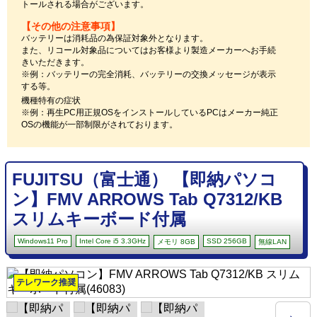
トールされる場合がございます。
【その他の注意事項】
バッテリーは消耗品の為保証対象外となります。
また、リコール対象品についてはお客様より製造メーカーへお手続
きいただきます。
※例：バッテリーの完全消耗、バッテリーの交換メッセージが表示
する等。
機種特有の症状
※例：再生PC用正規OSをインストールしているPCはメーカー純正
OSの機能が一部制限がされております。
FUJITSU（富士通） 【即納パソコ
ン】FMV ARROWS Tab Q7312/KB
スリムキーボード付属
Windows11 Pro
Intel Core i5 3.3GHz
SSD 256GB
メモリ 8GB
無線LAN
テレワーク推奨