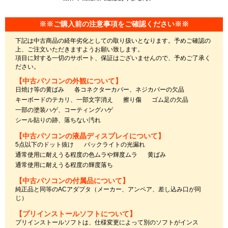
※※ご購入前の注意事項をご確認ください※※
下記は中古商品の経年劣化としての取り扱いとなります。予めご確認の
上、ご注文いただきますようお願い致します。
項目に対する一切のサポート、保証はございませんので、予めご了承く
ださい。
【中古パソコンの外観について】
日焼け等の黄ばみ
各コネクターカバー、ネジカバーの欠品
キーボードのテカリ、一部文字消え
擦り傷
ゴム足の欠品
一部の塗装ハゲ、コーティングハゲ
シール貼りの跡、落ちない汚れ
【中古パソコンの液晶ディスプレイについて】
5点以下のドット抜け
バックライトの光漏れ
通常使用に耐えうる程度の色ムラや輝度ムラ
黄ばみ
通常使用に耐えうる程度の輝度落ち
【中古パソコンの付属品について】
純正品と同等のACアダプタ（メーカー、アンペア、差し込み口が同
じ）
【プリインストールソフトについて】
プリインストールソフトは、仕様変更によって別のソフトがインス