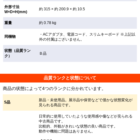
外形寸法
約 315 × 約 200.9 × 約 10.5
W×D×H(mm)
重量
約 0.78 kg
・ACアダプタ、電源コード、スリムキーボード ※上記以
同梱物
外の付属はございません。
状態（品質ラン
Ｂ品
ク）
品質ランクと状態について
商品の状態によって4つのランクに分かれています。
新品・未使用品。展示品や保管などで僅かな状態変化が
S品
見られる商品です。
日常的に使用していたような使用感や傷などが見られる
中古商品です。
比較的、外観がきれいな状態の良い商品です。
動作や機能に問題はありません。