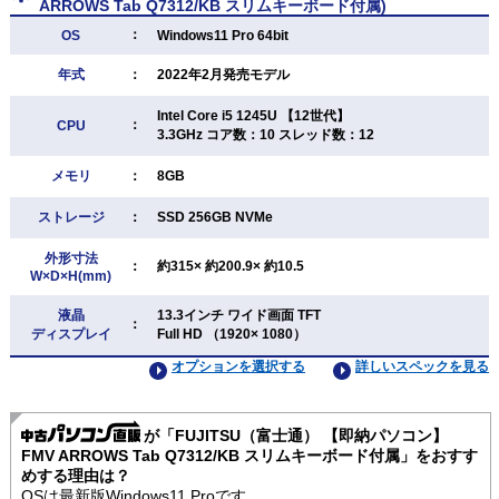
ARROWS Tab Q7312/KB スリムキーボード付属)
：
OS
Windows11 Pro 64bit
年式
：
2022年2月発売モデル
Intel Core i5 1245U 【12世代】
：
CPU
3.3GHz コア数：10 スレッド数：12
メモリ
：
8GB
ストレージ
：
SSD 256GB NVMe
外形寸法
：
約315× 約200.9× 約10.5
W×D×H(mm)
液晶
13.3インチ ワイド画面 TFT
：
ディスプレイ
Full HD （1920× 1080）
オプションを選択する
詳しいスペックを見る
が「FUJITSU（富士通） 【即納パソコン】
FMV ARROWS Tab Q7312/KB スリムキーボード付属」をおすす
めする理由は？
OSは最新版Windows11 Proです。