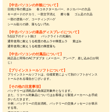
【中古パソコンの外観について】
日焼け等の黄ばみ
各コネクターカバー、ネジカバーの欠品
キーボードのテカリ、一部文字消え
擦り傷
ゴム足の欠品
一部の塗装ハゲ、コーティングハゲ
シール貼りの跡、落ちない汚れ
【中古パソコンの液晶ディスプレイについて】
5点以下のドット抜け
バックライトの光漏れ
通常使用に耐えうる程度の色ムラや輝度ムラ
黄ばみ
通常使用に耐えうる程度の輝度落ち
【中古パソコンの付属品について】
純正品と同等のACアダプタ（メーカー、アンペア、差し込み口が同
じ）
【プリインストールソフトについて】
プリインストールソフトは、仕様変更によって別のソフトがインス
トールされる場合がございます。
【その他の注意事項】
バッテリーは消耗品の為保証対象外となります。
また、リコール対象品についてはお客様より製造メーカーへお手続
きいただきます。
※例：バッテリーの完全消耗、バッテリーの交換メッセージが表示
する等。