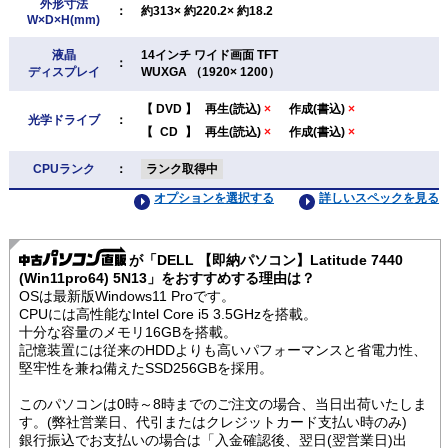
外形寸法
：
約313× 約220.2× 約18.2
W×D×H(mm)
液晶
14インチ ワイド画面 TFT
：
ディスプレイ
WUXGA （1920× 1200）
【
DVD
】
再生(読込)
×
作成(書込)
×
光学ドライブ
：
【
CD
】
再生(読込)
×
作成(書込)
×
CPUランク
：
ランク取得中
オプションを選択する
詳しいスペックを見る
が「DELL 【即納パソコン】Latitude 7440
(Win11pro64) 5N13」をおすすめする理由は？
OSは最新版Windows11 Proです。
CPUには高性能なIntel Core i5 3.5GHzを搭載。
十分な容量のメモリ16GBを搭載。
記憶装置には従来のHDDよりも高いパフォーマンスと省電力性、
堅牢性を兼ね備えたSSD256GBを採用。
このパソコンは0時～8時までのご注文の場合、当日出荷いたしま
す。(弊社営業日、代引またはクレジットカード支払い時のみ)
銀行振込でお支払いの場合は「入金確認後、翌日(翌営業日)出