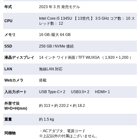
年式
2023 年 3 月 発売モデル
Intel Core i5 1345U 【
13世代 】 3.5 GHz コア数： 10 ス
CPU
レッド数： 12
メモリ
16 GB /最大 64 GB
SSD
256 GB /
NVMe 接続
液晶ディスプレイ
14 インチ
ワイド画面 /
TFT
WUXGA （ 1,920 × 1,200 ）
LAN
無線LAN
対応
Webカメラ
搭載
入出力ポート
USB Type-C× 2 USB3.0× 2 HDMI× 1
外形寸法
約 313 × 約 220.2 × 約 18.2
W×D×H(mm)
重量
約 1.5 kg
・ACアダプタ、電源コード
同梱物
※上記以外の付属はございません。