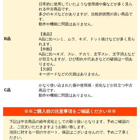
日常的に使用していたような使用感や傷などが多く見ら
れる中古商品です。
多少のキズなどがありますが、比較的状態の良い商品で
す。
動作や機能に問題はありません。
【液晶】
B品
A品に比べシミ、ムラ、キズ、ドット抜けなどが多く見ら
れます。
【外観】
A品に比べキズ、スレ、テカリ、文字スレ、文字消えなど
が目立ちますが、ひび割れや穴あきなどの破損は一切あ
りません。
【欠損】
キーボードなどの欠損はありません。
かなり使い込まれた傷や使用感・劣化などが目立つ中古
C品
商品です。
動作や機能に問題はありません。
※※ご購入前の注意事項をご確認ください※※
下記は中古商品の経年劣化としての取り扱いとなります。予めご確認の
上、ご注文いただきますようお願い致します。
項目に対する一切のサポート、保証はございませんので、予めご了承く
ださい。