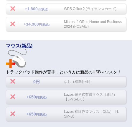
+1,800
WPS Office 2 (ライセンスカード)
円(税込)
Microsoft Office Home and Business
+34,900
円(税込)
2024 (POSA版)
マウス(新品)
トラックパッド操作が苦手…という方は新品のUSBマウスを！
0円
なし（標準仕様）
Lazos 光学式有線マウス（新品）
+650
円(税込)
【L-MS-BK 】
Lazos 有線静音マウス（新品）【L-
+650
円(税込)
SM-B】