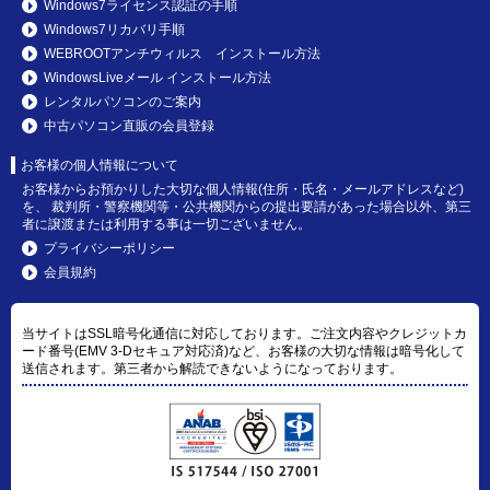
Windows7ライセンス認証の手順
Windows7リカバリ手順
WEBROOTアンチウィルス インストール方法
WindowsLiveメール インストール方法
レンタルパソコンのご案内
中古パソコン直販の会員登録
お客様の個人情報について
お客様からお預かりした大切な個人情報(住所・氏名・メールアドレスなど)
を、 裁判所・警察機関等・公共機関からの提出要請があった場合以外、第三
者に譲渡または利用する事は一切ございません。
プライバシーポリシー
会員規約
当サイトはSSL暗号化通信に対応しております。ご注文内容やクレジットカ
ード番号(EMV 3-Dセキュア対応済)など、お客様の大切な情報は暗号化して
送信されます。第三者から解読できないようになっております。