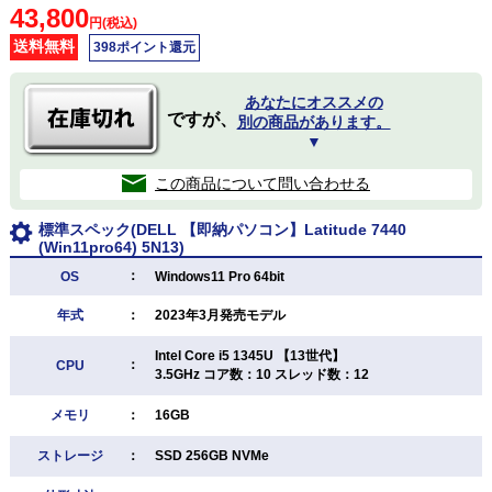
43,800
円(税込)
送料無料
398ポイント還元
あなたにオススメの
ですが、
別の商品があります。
▼
この商品について問い合わせる
標準スペック(DELL 【即納パソコン】Latitude 7440
(Win11pro64) 5N13)
：
OS
Windows11 Pro 64bit
年式
：
2023年3月発売モデル
Intel Core i5 1345U 【13世代】
：
CPU
3.5GHz コア数：10 スレッド数：12
メモリ
：
16GB
ストレージ
：
SSD 256GB NVMe