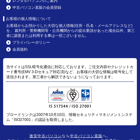
レンタルパソコンのご案内
中古パソコン直販の会員登録
お客様の個人情報について
お客様からお預かりした大切な個人情報(住所・氏名・メールアドレスなど)
を、 裁判所・警察機関等・公共機関からの提出要請があった場合以外、第三
者に譲渡または利用する事は一切ございません。
プライバシーポリシー
会員規約
当サイトはSSL暗号化通信に対応しております。ご注文内容やクレジットカ
ード番号(EMV 3-Dセキュア対応済)など、お客様の大切な情報は暗号化して
送信されます。第三者から解読できないようになっております。
ブロードリンクは2007年10月10日、情報セキュリティマネジメントシステ
ム「ISO27001」の認証を取得しました。
激安中古パソコン
なら
中古パソコン直販
へ。