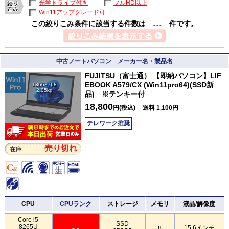
光学ドライブ付き
フルHD以上
Win11アップグレード可
...
この絞りこみ条件に該当する件数は
件です。
中古ノートパソコン メーカー名・製品名
FUJITSU（富士通） 【即納パソコン】LIF
EBOOK A579/CX (Win11pro64)(SSD新
1366×768
2.05kg
品) ※テンキー付
18,800
円(税込)
送料 1,100円
テレワーク推奨
売り切れ
在庫
CPU
CPUランク
ストレージ
メモリ
液晶/解像度
Core i5
SSD
8265U
15.6インチ
8