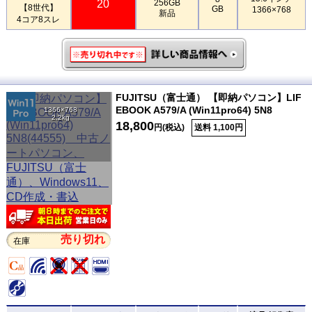
20
256GB
【8世代】
GB
1366×768
新品
4コア8スレ
FUJITSU（富士通） 【即納パソコン】LIF
EBOOK A579/A (Win11pro64) 5N8
1366×768
2.2kg
18,800
円(税込)
送料 1,100円
売り切れ
在庫