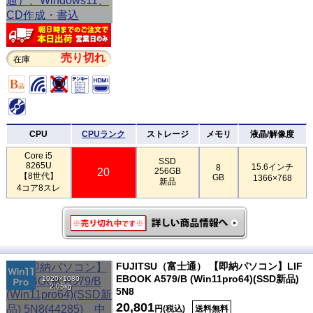
売り切れ
在庫
CPU
CPUランク
ストレージ
メモリ
液晶/解像度
Core i5
SSD
8265U
15.6インチ
8
20
256GB
【8世代】
GB
1366×768
新品
4コア8スレ
FUJITSU（富士通） 【即納パソコン】LIF
EBOOK A579/B (Win11pro64)(SSD新品)
1920×1080
2.05kg
5N8
20,801
円(税込)
送料無料