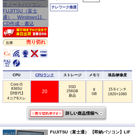
テレワーク推奨
売り切れ
在庫
CPU
CPUランク
ストレージ
メモリ
液晶/解像度
Core i5
SSD
8365U
15.6インチ
8
20
256GB
【8世代】
GB
1920×1080
新品
4コア8スレ
FUJITSU（富士通） 【即納パソコン】LIF