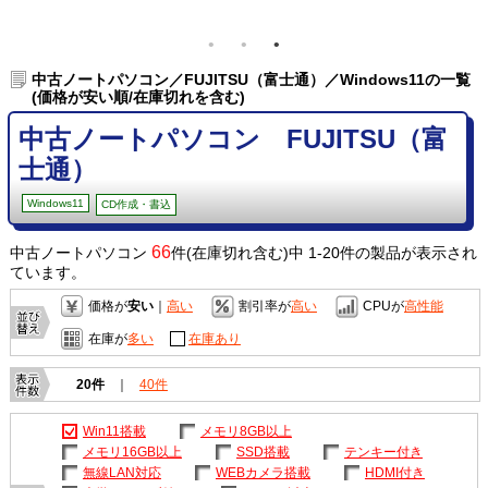
中古ノートパソコン／FUJITSU（富士通）／Windows11の一覧
(価格が安い順/在庫切れを含む)
中古ノートパソコン FUJITSU（富
士通）
Windows11
CD作成・書込
66
中古ノートパソコン
件(在庫切れ含む)中 1-20件の製品が表示され
ています。
価格が
安い
｜
高い
割引率が
高い
CPUが
高性能
在庫が
多い
在庫あり
20件
｜
40件
Win11搭載
メモリ8GB以上
メモリ16GB以上
SSD搭載
テンキー付き
無線LAN対応
WEBカメラ搭載
HDMI付き