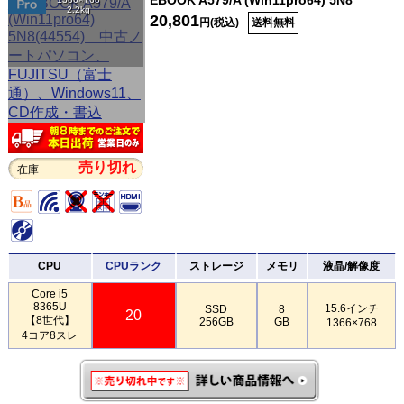
2.2kg
20,801
円(税込)
送料無料
売り切れ
在庫
CPU
CPUランク
ストレージ
メモリ
液晶/解像度
Core i5
8365U
15.6インチ
SSD
8
20
【8世代】
256GB
GB
1366×768
4コア8スレ