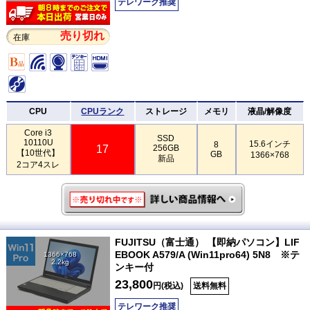
テレワーク推奨
売り切れ
在庫
CPU
CPUランク
ストレージ
メモリ
液晶/解像度
Core i3
SSD
10110U
15.6インチ
8
17
256GB
【10世代】
GB
1366×768
新品
2コア4スレ
FUJITSU（富士通） 【即納パソコン】LIF
EBOOK A579/A (Win11pro64) 5N8 ※テ
1366×768
2.2kg
ンキー付
23,800
円(税込)
送料無料
テレワーク推奨