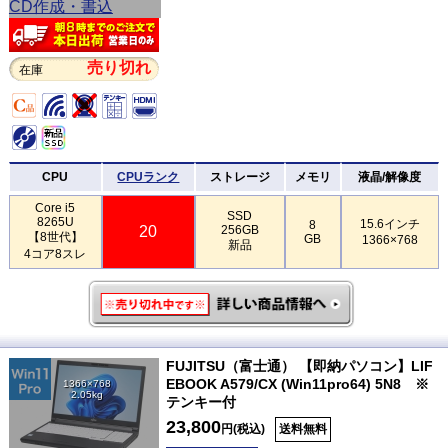
売り切れ
在庫
CPU
CPUランク
ストレージ
メモリ
液晶/解像度
Core i5
SSD
8265U
15.6インチ
8
20
256GB
【8世代】
GB
1366×768
新品
4コア8スレ
FUJITSU（富士通） 【即納パソコン】LIF
EBOOK A579/CX (Win11pro64) 5N8 ※
1366×768
2.05kg
テンキー付
23,800
円(税込)
送料無料