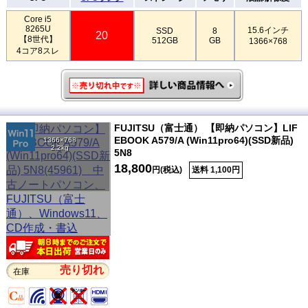
Core i5
8265U
15.6インチ
SSD
8
20
【8世代】
512GB
GB
1366×768
4コア8スレ
FUJITSU（富士通） 【即納パソコン】LIF
EBOOK A579/A (Win11pro64)(SSD新品)
1366×768
2.2kg
5N8
18,800
円(税込)
送料 1,100円
売り切れ
在庫