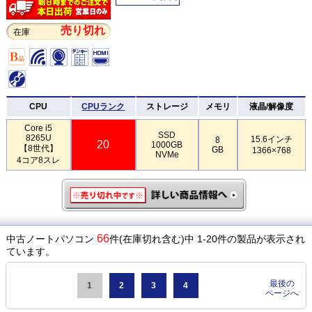
売り切れ
在庫
CPU
CPUランク
ストレージ
メモリ
液晶/解像度
Core i5
SSD
8265U
15.6インチ
8
20
1000GB
【8世代】
GB
1366×768
NVMe
4コア8スレ
66
中古ノートパソコン
件(在庫切れ含む)中 1-20件の製品が表示され
ています。
最後の
1
2
3
4
ページへ