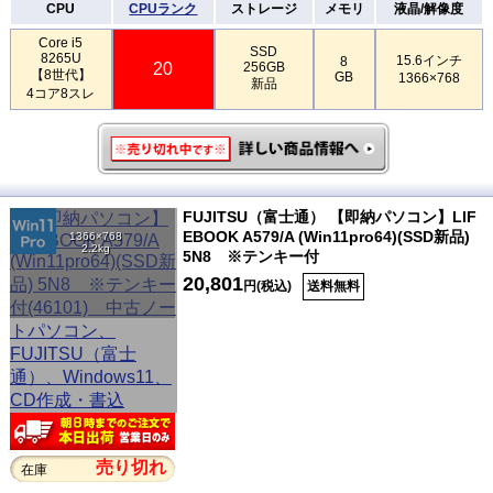
CPU
CPUランク
ストレージ
メモリ
液晶/解像度
Core i5
SSD
8265U
15.6インチ
8
20
256GB
【8世代】
GB
1366×768
新品
4コア8スレ
FUJITSU（富士通） 【即納パソコン】LIF
EBOOK A579/A (Win11pro64)(SSD新品)
1366×768
2.2kg
5N8 ※テンキー付
20,801
円(税込)
送料無料
売り切れ
在庫