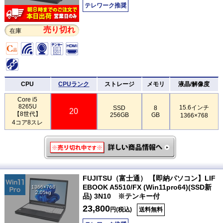
テレワーク推奨
売り切れ
在庫
CPU
CPUランク
ストレージ
メモリ
液晶/解像度
Core i5
8265U
15.6インチ
SSD
8
20
【8世代】
256GB
GB
1366×768
4コア8スレ
FUJITSU（富士通） 【即納パソコン】LIF
EBOOK A5510/FX (Win11pro64)(SSD新
1366×768
2.05kg
品) 3N10 ※テンキー付
23,800
円(税込)
送料無料