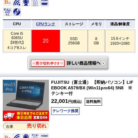
CPU
CPUランク
ストレージ
メモリ
液晶/解像度
Core i5
8365U
15.6インチ
SSD
8
20
【8世代】
256GB
GB
1920×1080
4コア8スレ
FUJITSU（富士通） 【即納パソコン】LIF
EBOOK A579/BX (Win11pro64) 5N8 ※
1366×768
2.05kg
テンキー付
22,001
円(税込)
送料無料
テレワーク推奨
売り切れ
在庫