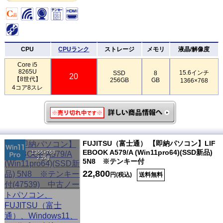
CPU
CPUランク
ストレージ
メモリ
液晶/解像度
Core i5
8265U
15.6インチ
SSD
8
20
【8世代】
256GB
GB
1366×768
4コア8スレ
FUJITSU（富士通） 【即納パソコン】LIF
EBOOK A579/A (Win11pro64)(SSD新品)
1366×768
2.2kg
5N8 ※テンキー付
22,800
円(税込)
送料無料