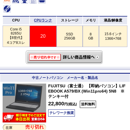
CPU
CPUランク
ストレージ
メモリ
液晶/解像度
Core i5
8265U
15.6インチ
SSD
8
20
【8世代】
256GB
GB
1366×768
4コア8スレ
中古ノートパソコン メーカー名・製品名
FUJITSU（富士通） 【即納パソコン】LIF
EBOOK A579/BX (Win11pro64) 5N8 ※
1366×768
2.05kg
テンキー付
22,800
円(税込)
送料無料
テレワーク推奨
売り切れ
在庫