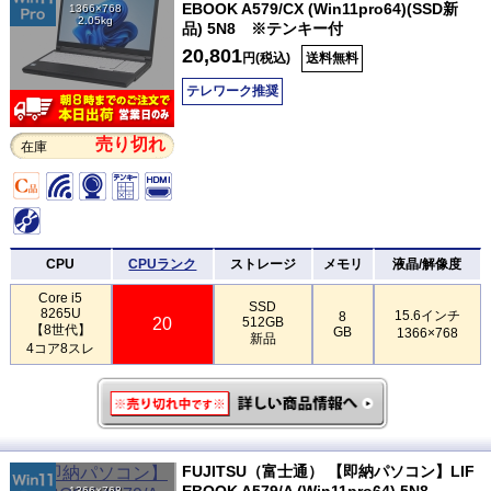
EBOOK A579/CX (Win11pro64)(SSD新
1366×768
2.05kg
品) 5N8 ※テンキー付
20,801
円(税込)
送料無料
テレワーク推奨
売り切れ
在庫
CPU
CPUランク
ストレージ
メモリ
液晶/解像度
Core i5
SSD
8265U
15.6インチ
8
20
512GB
【8世代】
GB
1366×768
新品
4コア8スレ
FUJITSU（富士通） 【即納パソコン】LIF
EBOOK A579/A (Win11pro64) 5N8
1366×768