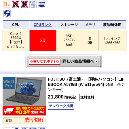
CPU
CPUランク
ストレージ
メモリ
液晶/解像度
Core i5
SSD
8365U
15.6インチ
8
20
256GB
【8世代】
GB
1366×768
新品
4コア8スレ
FUJITSU（富士通） 【即納パソコン】LIF
EBOOK A579/B (Win11pro64) 5N8 ※テ
1920×1080
2.05kg
ンキー付
21,800
円(税込)
送料無料
テレワーク推奨
売り切れ
在庫