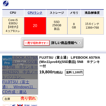
CPU
CPUランク
ストレージ
メモリ
液晶/解像度
Core i5
SSD
8365U
15.6インチ
8
20
256GB
【8世代】
GB
1366×768
新品
4コア8スレ
FUJITSU（富士通） LIFEBOOK A579/A
(Win11pro64)(SSD新品) 5N8 ※テンキ
1366×768
2.2kg
ー付
19,800
円(税込)
送料 1,100円
売り切れ
在庫