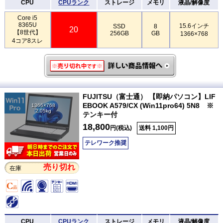
CPU
CPUランク
ストレージ
メモリ
液晶/解像度
Core i5
8365U
15.6インチ
SSD
8
20
【8世代】
256GB
GB
1366×768
4コア8スレ
FUJITSU（富士通） 【即納パソコン】LIF
EBOOK A579/CX (Win11pro64) 5N8 ※
1366×768
2.05kg
テンキー付
18,800
円(税込)
送料 1,100円
テレワーク推奨
売り切れ
在庫
CPU
CPUランク
ストレージ
メモリ
液晶/解像度