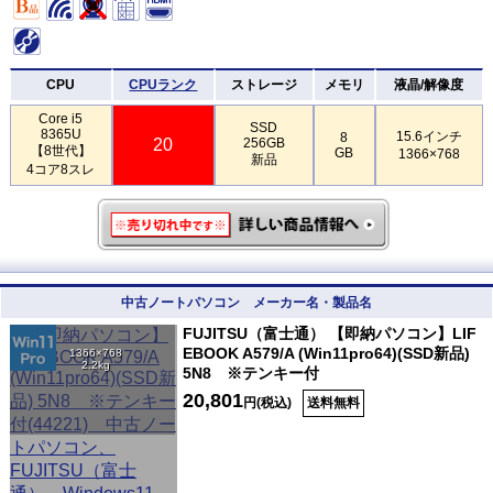
CPU
CPUランク
ストレージ
メモリ
液晶/解像度
Core i5
SSD
8365U
15.6インチ
8
20
256GB
【8世代】
GB
1366×768
新品
4コア8スレ
中古ノートパソコン メーカー名・製品名
FUJITSU（富士通） 【即納パソコン】LIF
EBOOK A579/A (Win11pro64)(SSD新品)
1366×768
2.2kg
5N8 ※テンキー付
20,801
円(税込)
送料無料