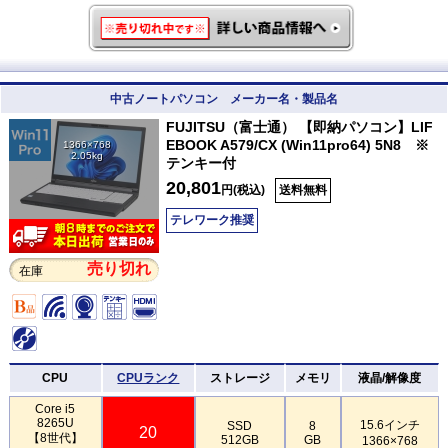
中古ノートパソコン メーカー名・製品名
FUJITSU（富士通） 【即納パソコン】LIF
EBOOK A579/CX (Win11pro64) 5N8 ※
1366×768
2.05kg
テンキー付
20,801
円(税込)
送料無料
テレワーク推奨
売り切れ
在庫
CPU
CPUランク
ストレージ
メモリ
液晶/解像度
Core i5
8265U
15.6インチ
SSD
8
20
【8世代】
512GB
GB
1366×768