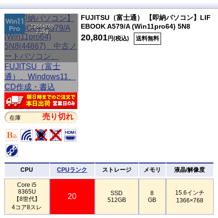
FUJITSU（富士通） 【即納パソコン】LIF
EBOOK A579/A (Win11pro64) 5N8
1366×768
2.2kg
20,801
円(税込)
送料無料
売り切れ
在庫
CPU
CPUランク
ストレージ
メモリ
液晶/解像度
Core i5
8365U
15.6インチ
SSD
8
20
【8世代】
512GB
GB
1366×768
4コア8スレ