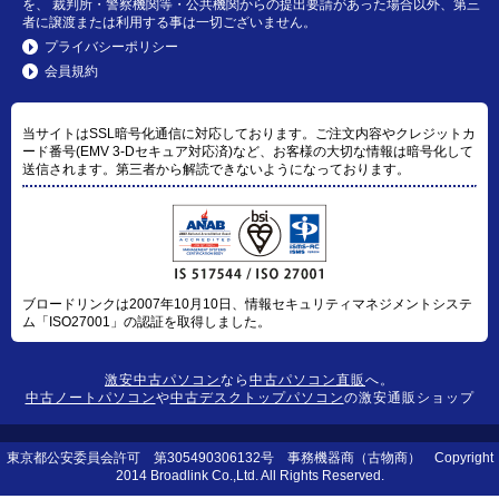
を、 裁判所・警察機関等・公共機関からの提出要請があった場合以外、第三
者に譲渡または利用する事は一切ございません。
プライバシーポリシー
会員規約
当サイトはSSL暗号化通信に対応しております。ご注文内容やクレジットカ
ード番号(EMV 3-Dセキュア対応済)など、お客様の大切な情報は暗号化して
送信されます。第三者から解読できないようになっております。
ブロードリンクは2007年10月10日、情報セキュリティマネジメントシステ
ム「ISO27001」の認証を取得しました。
激安中古パソコン
なら
中古パソコン直販
へ。
中古ノートパソコン
や
中古デスクトップパソコン
の激安通販ショップ
東京都公安委員会許可 第305490306132号 事務機器商（古物商） Copyright
2014 Broadlink Co.,Ltd. All Rights Reserved.