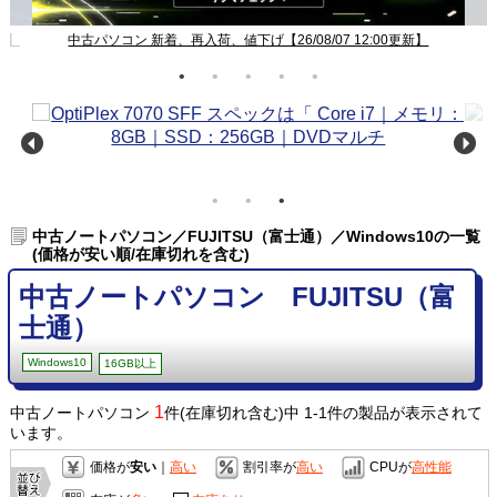
新】
中古パソコン 新着、再入荷、値下げ【26/08/07 12:00更新】
中古ノートパソコン／FUJITSU（富士通）／Windows10の一覧
(価格が安い順/在庫切れを含む)
中古ノートパソコン FUJITSU（富
士通）
Windows10
16GB以上
1
中古ノートパソコン
件(在庫切れ含む)中 1-1件の製品が表示されて
います。
価格が
安い
｜
高い
割引率が
高い
CPUが
高性能