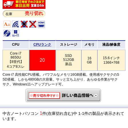
売り切れ
在庫
CPU
CPUランク
ストレージ
メモリ
液晶/解像度
Core i7
SSD
8650U
15.6インチ
16
20
512GB
【8世代】
GB
1366×768
新品
4コア8スレ
Core i7 高性能CPU搭載。パワフルなメモリ16GB搭載。使用感サクサクのS
SD搭載、しかも480GBの大容量。サッと立ち上がり、あらゆる作業がサク
サク。Windows11へアップグレード可。
1
中古ノートパソコン
件(在庫切れ含む)中 1-1件の製品が表示されて
います。