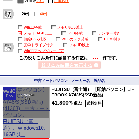
在庫が
多い
在庫あり
20件
｜
40件
Win11搭載
メモリ8GB以上
メモリ16GB以上
SSD搭載
テンキー付き
無線LAN対応
WEBカメラ搭載
HDMI付き
光学ドライブ付き
フルHD以上
Win11アップグレード可
...
この絞りこみ条件に該当する件数は
件です。
中古ノートパソコン メーカー名・製品名
FUJITSU（富士通） 【即納パソコン】LIF
EBOOK A748/S(SSD新品)
1366×768
2kg
41,800
円(税込)
送料無料