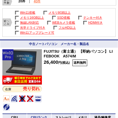
20件
｜
40件
Win11搭載
メモリ8GB以上
メモリ16GB以上
SSD搭載
テンキー付き
無線LAN対応
WEBカメラ搭載
HDMI付き
光学ドライブ付き
フルHD以上
Win11アップグレード可
中古ノートパソコン メーカー名・製品名
FUJITSU（富士通） 【即納パソコン】 LI
FEBOOK A574/M
1366×768
2.5kg
26,400
円(税込)
送料無料
売り切れ
在庫
CPU
CPUランク
ストレージ
メモリ
液晶/解像度