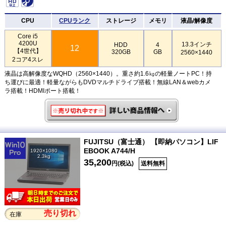
CPU
CPUランク
ストレージ
メモリ
液晶/解像度
Core i5
4200U
13.3インチ
HDD
4
12
【4世代】
320GB
GB
2560×1440
2コア4スレ
液晶は高解像度なWQHD（2560×1440）。重さ約1.6㎏の軽量ノートPC！持
ち運びに最適！軽量ながらもDVDマルチドライブ搭載！無線LAN＆webカメ
ラ搭載！HDMIポート搭載！
FUJITSU（富士通） 【即納パソコン】LIF
EBOOK A744/H
1920×1080
2.3kg
35,200
円(税込)
送料無料
売り切れ
在庫