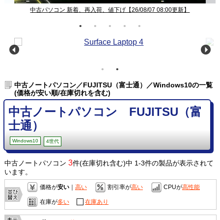
中古パソコン 新着、再入荷、値下げ【26/08/07 08:00更新】
中古ノートパソコン／FUJITSU（富士通）／Windows10の一覧
(価格が安い順/在庫切れを含む)
中古ノートパソコン FUJITSU（富
士通）
Windows10
4世代
3
中古ノートパソコン
件(在庫切れ含む)中 1-3件の製品が表示されて
います。
価格が
安い
｜
高い
割引率が
高い
CPUが
高性能
在庫が
多い
在庫あり