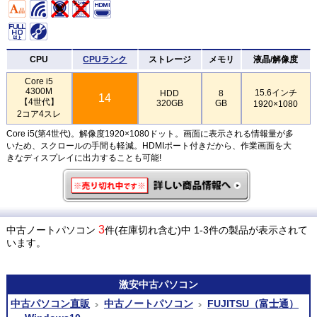
CPU
CPUランク
ストレージ
メモリ
液晶/解像度
Core i5
4300M
15.6インチ
HDD
8
14
【4世代】
320GB
GB
1920×1080
2コア4スレ
Core i5(第4世代)。解像度1920×1080ドット。画面に表示される情報量が多
いため、スクロールの手間も軽減。HDMIポート付きだから、作業画面を大
きなディスプレイに出力することも可能!
3
中古ノートパソコン
件(在庫切れ含む)中 1-3件の製品が表示されて
います。
激安
中古パソコン
中古パソコン直販
中古ノートパソコン
FUJITSU（富士通）