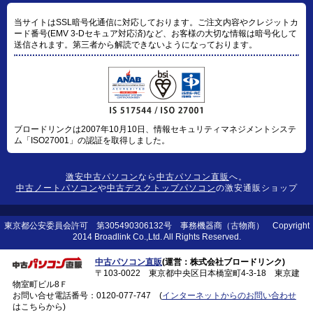
当サイトはSSL暗号化通信に対応しております。ご注文内容やクレジットカ
ード番号(EMV 3-Dセキュア対応済)など、お客様の大切な情報は暗号化して
送信されます。第三者から解読できないようになっております。
ブロードリンクは2007年10月10日、情報セキュリティマネジメントシステ
ム「ISO27001」の認証を取得しました。
激安中古パソコン
なら
中古パソコン直販
へ。
中古ノートパソコン
や
中古デスクトップパソコン
の激安通販ショップ
東京都公安委員会許可 第305490306132号 事務機器商（古物商） Copyright
2014 Broadlink Co.,Ltd. All Rights Reserved.
中古パソコン直販
(運営：株式会社ブロードリンク)
〒103-0022 東京都中央区日本橋室町4-3-18 東京建
物室町ビル8Ｆ
お問い合せ電話番号：
0120-077-747
(
インターネットからのお問い合わせ
はこちらから)