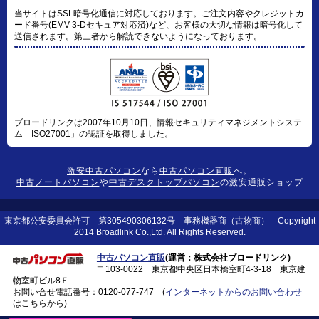
当サイトはSSL暗号化通信に対応しております。ご注文内容やクレジットカ
ード番号(EMV 3-Dセキュア対応済)など、お客様の大切な情報は暗号化して
送信されます。第三者から解読できないようになっております。
ブロードリンクは2007年10月10日、情報セキュリティマネジメントシステ
ム「ISO27001」の認証を取得しました。
激安中古パソコン
なら
中古パソコン直販
へ。
中古ノートパソコン
や
中古デスクトップパソコン
の激安通販ショップ
東京都公安委員会許可 第305490306132号 事務機器商（古物商） Copyright
2014 Broadlink Co.,Ltd. All Rights Reserved.
中古パソコン直販
(運営：株式会社ブロードリンク)
〒103-0022 東京都中央区日本橋室町4-3-18 東京建
物室町ビル8Ｆ
お問い合せ電話番号：
0120-077-747
(
インターネットからのお問い合わせ
はこちらから)