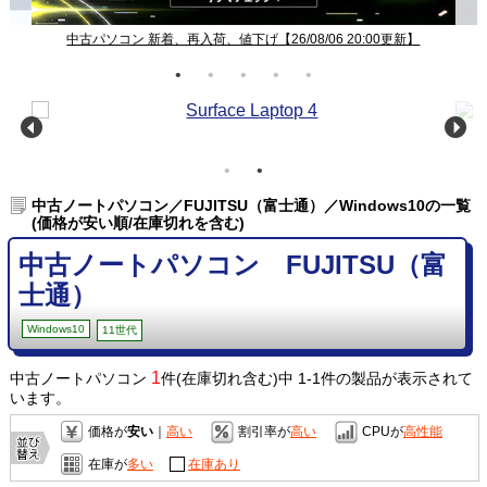
中古パソコン 新着、再入荷、値下げ【26/08/06 20:00更新】
中古ノートパソコン／FUJITSU（富士通）／Windows10の一覧
(価格が安い順/在庫切れを含む)
中古ノートパソコン FUJITSU（富
士通）
Windows10
11世代
1
中古ノートパソコン
件(在庫切れ含む)中 1-1件の製品が表示されて
います。
価格が
安い
｜
高い
割引率が
高い
CPUが
高性能
在庫が
多い
在庫あり