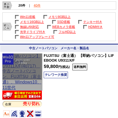
20件
｜
40件
Win11搭載
メモリ8GB以上
メモリ16GB以上
SSD搭載
テンキー付き
無線LAN対応
WEBカメラ搭載
HDMI付き
光学ドライブ付き
フルHD以上
Win11アップグレード可
中古ノートパソコン メーカー名・製品名
FUJITSU（富士通） 【即納パソコン】LIF
EBOOK U9311X/F
1920×1080
0.88kg
59,800
円(税込)
送料無料
テレワーク推奨
売り切れ
在庫