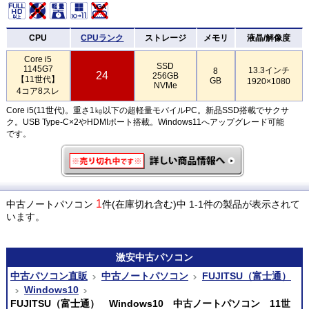
CPU
CPUランク
ストレージ
メモリ
液晶/解像度
Core i5
SSD
1145G7
13.3インチ
8
24
256GB
【11世代】
GB
1920×1080
NVMe
4コア8スレ
Core i5(11世代)。重さ1㎏以下の超軽量モバイルPC。新品SSD搭載でサクサ
ク。USB Type-C×2やHDMIポート搭載。Windows11へアップグレード可能
です。
1
中古ノートパソコン
件(在庫切れ含む)中 1-1件の製品が表示されて
います。
激安
中古パソコン
中古パソコン直販
中古ノートパソコン
FUJITSU（富士通）
Windows10
FUJITSU（富士通） Windows10 中古ノートパソコン 11世