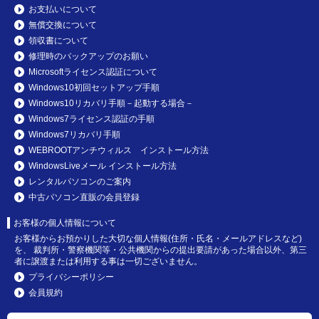
お支払いについて
無償交換について
領収書について
修理時のバックアップのお願い
Microsoftライセンス認証について
Windows10初回セットアップ手順
Windows10リカバリ手順－起動する場合－
Windows7ライセンス認証の手順
Windows7リカバリ手順
WEBROOTアンチウィルス インストール方法
WindowsLiveメール インストール方法
レンタルパソコンのご案内
中古パソコン直販の会員登録
お客様の個人情報について
お客様からお預かりした大切な個人情報(住所・氏名・メールアドレスなど)
を、 裁判所・警察機関等・公共機関からの提出要請があった場合以外、第三
者に譲渡または利用する事は一切ございません。
プライバシーポリシー
会員規約