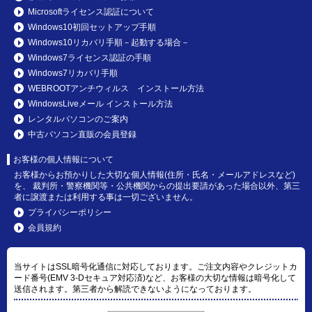
Microsoftライセンス認証について
Windows10初回セットアップ手順
Windows10リカバリ手順－起動する場合－
Windows7ライセンス認証の手順
Windows7リカバリ手順
WEBROOTアンチウィルス インストール方法
WindowsLiveメール インストール方法
レンタルパソコンのご案内
中古パソコン直販の会員登録
お客様の個人情報について
お客様からお預かりした大切な個人情報(住所・氏名・メールアドレスなど)
を、 裁判所・警察機関等・公共機関からの提出要請があった場合以外、第三
者に譲渡または利用する事は一切ございません。
プライバシーポリシー
会員規約
当サイトはSSL暗号化通信に対応しております。ご注文内容やクレジットカ
ード番号(EMV 3-Dセキュア対応済)など、お客様の大切な情報は暗号化して
送信されます。第三者から解読できないようになっております。