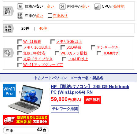
価格が
安い
｜
高い
割引率が
高い
CPUが
高性能
在庫が
多い
在庫あり
20件
｜
40件
Win11搭載
メモリ8GB以上
メモリ16GB以上
SSD搭載
テンキー付き
無線LAN対応
WEBカメラ搭載
HDMI付き
光学ドライブ付き
フルHD以上
Win11アップグレード可
中古ノートパソコン メーカー名・製品名
HP 【即納パソコン】 245 G9 Notebook
PC (Win11pro64) RN
1920×1080
1.47kg
59,800
円(税込)
送料無料
テレワーク推奨
43
台
在庫