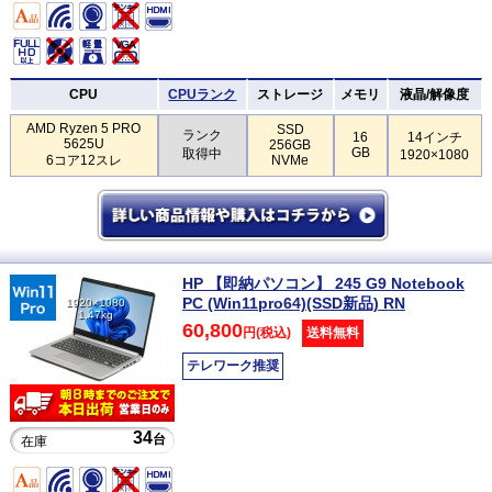
CPU
CPUランク
ストレージ
メモリ
液晶/解像度
AMD Ryzen 5 PRO
SSD
ランク
16
14インチ
5625U
256GB
GB
取得中
1920×1080
6コア12スレ
NVMe
HP 【即納パソコン】 245 G9 Notebook
PC (Win11pro64)(SSD新品) RN
1920×1080
1.47kg
60,800
円(税込)
送料無料
テレワーク推奨
34
台
在庫