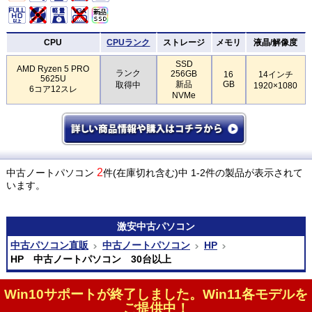
CPU
CPUランク
ストレージ
メモリ
液晶/解像度
SSD
AMD Ryzen 5 PRO
ランク
256GB
16
14インチ
5625U
新品
GB
取得中
1920×1080
6コア12スレ
NVMe
2
中古ノートパソコン
件(在庫切れ含む)中 1-2件の製品が表示されて
います。
激安
中古パソコン
中古パソコン直販
中古ノートパソコン
HP
HP 中古ノートパソコン 30台以上
Win10サポートが終了しました。Win11各モデルを
ご提供中！