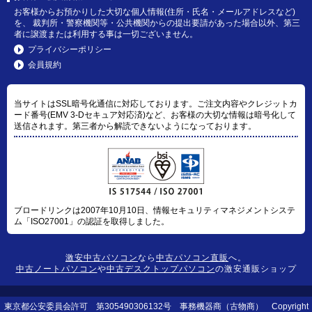
お客様からお預かりした大切な個人情報(住所・氏名・メールアドレスなど)
を、 裁判所・警察機関等・公共機関からの提出要請があった場合以外、第三
者に譲渡または利用する事は一切ございません。
プライバシーポリシー
会員規約
当サイトはSSL暗号化通信に対応しております。ご注文内容やクレジットカ
ード番号(EMV 3-Dセキュア対応済)など、お客様の大切な情報は暗号化して
送信されます。第三者から解読できないようになっております。
ブロードリンクは2007年10月10日、情報セキュリティマネジメントシステ
ム「ISO27001」の認証を取得しました。
激安中古パソコン
なら
中古パソコン直販
へ。
中古ノートパソコン
や
中古デスクトップパソコン
の激安通販ショップ
東京都公安委員会許可 第305490306132号 事務機器商（古物商） Copyright