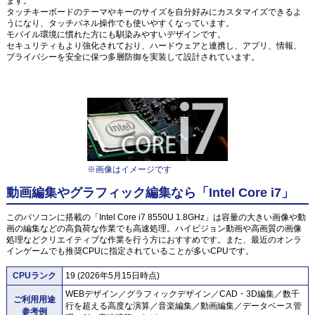
ます。
タッチキーボードのテーマやキーのサイズを自分好みにカスタマイズできるよ
うになり、タッチパネル操作でも使いやすくなっています。
モバイル環境に慣れた方にも馴染みやすいデザインです。
セキュリティもより強化されており、ハードウェアと連携し、アプリ、情報、
プライバシーを安全に保つ多層防御を実装して設計されています。
※画像はイメージです
動画編集やグラフィック編集なら「Intel Core i7」
このパソコンに搭載の「Intel Core i7 8550U 1.8GHz」は容量の大きい画像や動
画の編集などの高負荷な作業でも高速処理。ハイビジョン動画や高画質の画像
処理などクリエイティブな作業を行う方におすすめです。また、最近のオンラ
インゲームでも推奨CPUに指定されていることが多いCPUです。
CPUランク
19 (2026年5月15日時点)
WEBデザイン／グラフィックデザイン／CAD・3D編集／数千
ご利用用途
行を超える高度な演算／音楽編集／動画編集／データベース管
参考例