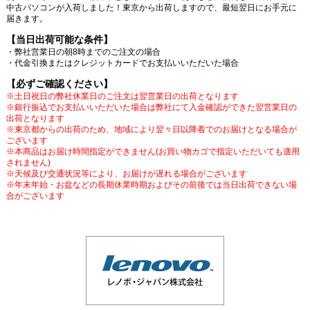
中古パソコンが入荷しました！東京から出荷しますので、最短翌日にお手元に
届きます。
【当日出荷可能な条件】
・弊社営業日の朝8時までのご注文の場合
・代金引換またはクレジットカードでお支払いいただいた場合
【必ずご確認ください】
※土日祝日の弊社休業日のご注文は翌営業日の出荷となります
※銀行振込でお支払いいただいた場合は弊社にて入金確認ができた翌営業日の
出荷となります
※東京都からの出荷のため、地域により翌々日以降着でのお届けとなる場合が
ございます
※本商品はお届け時間指定ができません(お買い物カゴで指定いただいても適用
されません)
※天候及び交通状況等により、お届けが遅れる場合がございます
※年末年始・お盆などの長期休業時期およびその前後では当日出荷できない場
合がございます