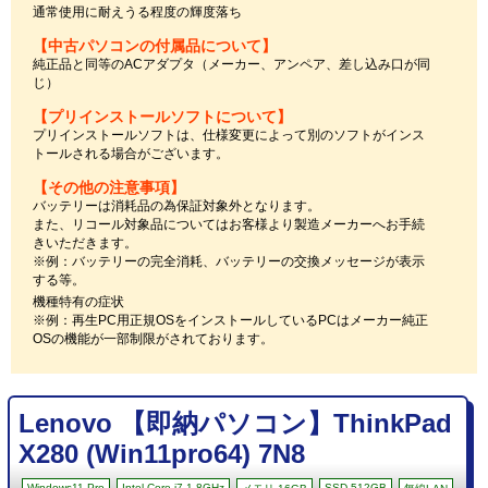
通常使用に耐えうる程度の輝度落ち
【中古パソコンの付属品について】
純正品と同等のACアダプタ（メーカー、アンペア、差し込み口が同
じ）
【プリインストールソフトについて】
プリインストールソフトは、仕様変更によって別のソフトがインス
トールされる場合がございます。
【その他の注意事項】
バッテリーは消耗品の為保証対象外となります。
また、リコール対象品についてはお客様より製造メーカーへお手続
きいただきます。
※例：バッテリーの完全消耗、バッテリーの交換メッセージが表示
する等。
機種特有の症状
※例：再生PC用正規OSをインストールしているPCはメーカー純正
OSの機能が一部制限がされております。
Lenovo 【即納パソコン】ThinkPad
X280 (Win11pro64) 7N8
Windows11 Pro
Intel Core i7 1.8GHz
SSD 512GB