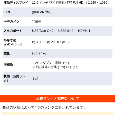
液晶ディスプレイ
12.5 インチ
ワイド画面 /
TFT
Full HD （ 1,920 × 1,080 ）
LAN
無線LAN
対応
Webカメラ
非搭載
入出力ポート
USB Type-C× 2 USB3.0× 2 HDMI× 1
外形寸法
約 307.7 × 約 209.8 × 約 17.8
W×D×H(mm)
重量
約 1.27 kg
・ACアダプタ、電源コード
同梱物
※上記以外の付属はございません。
状態（品質ラン
Ｂ品
ク）
品質ランクと状態について
商品の状態によって4つのランクに分かれています。