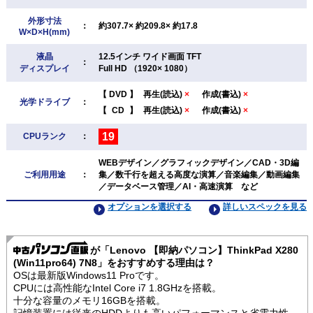
外形寸法
：
約307.7× 約209.8× 約17.8
W×D×H(mm)
液晶
12.5インチ ワイド画面 TFT
：
ディスプレイ
Full HD （1920× 1080）
【
DVD
】
再生(読込)
×
作成(書込)
×
光学ドライブ
：
【
CD
】
再生(読込)
×
作成(書込)
×
19
CPUランク
：
WEBデザイン／グラフィックデザイン／CAD・3D編
ご利用用途
：
集／数千行を超える高度な演算／音楽編集／動画編集
／データベース管理／AI・高速演算 など
オプションを選択する
詳しいスペックを見る
が「Lenovo 【即納パソコン】ThinkPad X280
(Win11pro64) 7N8」をおすすめする理由は？
OSは最新版Windows11 Proです。
CPUには高性能なIntel Core i7 1.8GHzを搭載。
十分な容量のメモリ16GBを搭載。
記憶装置には従来のHDDよりも高いパフォーマンスと省電力性、