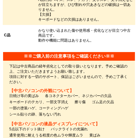
が目立ちますが、ひび割れや穴あきなどの破損は一切あ
りません。
【欠損】
キーボードなどの欠損はありません。
かなり使い込まれた傷や使用感・劣化などが目立つ中古
C品
商品です。
動作や機能に問題はありません。
※※ご購入前の注意事項をご確認ください※※
下記は中古商品の経年劣化としての取り扱いとなります。予めご確認の
上、ご注文いただきますようお願い致します。
項目に対する一切のサポート、保証はございませんので、予めご了承く
ださい。
【中古パソコンの外観について】
日焼け等の黄ばみ
各コネクターカバー、ネジカバーの欠品
キーボードのテカリ、一部文字消え
擦り傷
ゴム足の欠品
一部の塗装ハゲ、コーティングハゲ
シール貼りの跡、落ちない汚れ
【中古パソコンの液晶ディスプレイについて】
5点以下のドット抜け
バックライトの光漏れ
通常使用に耐えうる程度の色ムラや輝度ムラ
黄ばみ