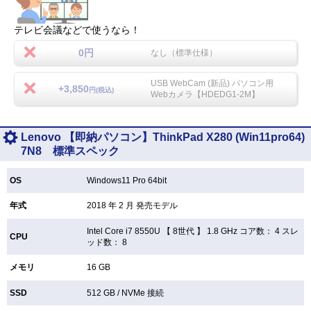
テレビ会議などで使うなら！
0円
なし（標準仕様）
USB WebCam (新品) パソコン用
+3,850
円(税込)
Webカメラ【HDEDG1-2M】
Lenovo 【即納パソコン】ThinkPad X280 (Win11pro64)
7N8 標準スペック
OS
Windows11 Pro 64bit
年式
2018 年 2 月 発売モデル
Intel Core i7 8550U 【
8世代 】 1.8 GHz コア数： 4 スレ
CPU
ッド数： 8
メモリ
16 GB
SSD
512 GB /
NVMe 接続