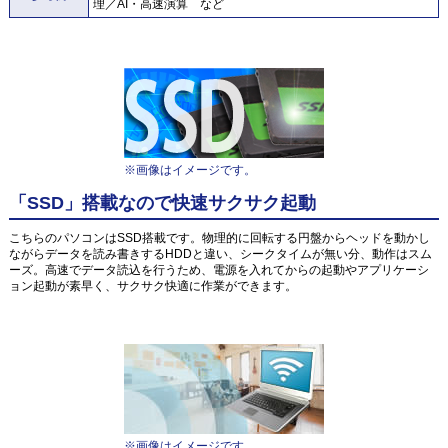
理／AI・高速演算 など
※画像はイメージです。
「SSD」搭載なので快速サクサク起動
こちらのパソコンはSSD搭載です。物理的に回転する円盤からヘッドを動かし
ながらデータを読み書きするHDDと違い、シークタイムが無い分、動作はスム
ーズ。高速でデータ読込を行うため、電源を入れてからの起動やアプリケーシ
ョン起動が素早く、サクサク快適に作業ができます。
※画像はイメージです