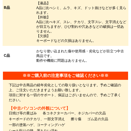
【液晶】
B品
A品に比べシミ、ムラ、キズ、ドット抜けなどが多く見ら
れます。
【外観】
A品に比べキズ、スレ、テカリ、文字スレ、文字消えなど
が目立ちますが、ひび割れや穴あきなどの破損は一切あ
りません。
【欠損】
キーボードなどの欠損はありません。
かなり使い込まれた傷や使用感・劣化などが目立つ中古
C品
商品です。
動作や機能に問題はありません。
※※ご購入前の注意事項をご確認ください※※
下記は中古商品の経年劣化としての取り扱いとなります。予めご確認の
上、ご注文いただきますようお願い致します。
項目に対する一切のサポート、保証はございませんので、予めご了承く
ださい。
【中古パソコンの外観について】
日焼け等の黄ばみ
各コネクターカバー、ネジカバーの欠品
キーボードのテカリ、一部文字消え
擦り傷
ゴム足の欠品
一部の塗装ハゲ、コーティングハゲ
シール貼りの跡、落ちない汚れ