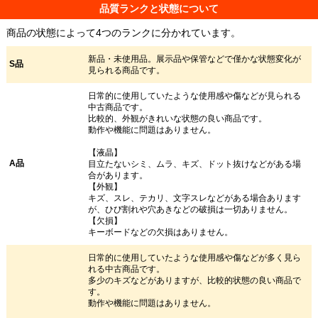
品質ランクと状態について
商品の状態によって4つのランクに分かれています。
新品・未使用品。展示品や保管などで僅かな状態変化が
S品
見られる商品です。
日常的に使用していたような使用感や傷などが見られる
中古商品です。
比較的、外観がきれいな状態の良い商品です。
動作や機能に問題はありません。
【液晶】
A品
目立たないシミ、ムラ、キズ、ドット抜けなどがある場
合があります。
【外観】
キズ、スレ、テカリ、文字スレなどがある場合あります
が、ひび割れや穴あきなどの破損は一切ありません。
【欠損】
キーボードなどの欠損はありません。
日常的に使用していたような使用感や傷などが多く見ら
れる中古商品です。
多少のキズなどがありますが、比較的状態の良い商品で
す。
動作や機能に問題はありません。