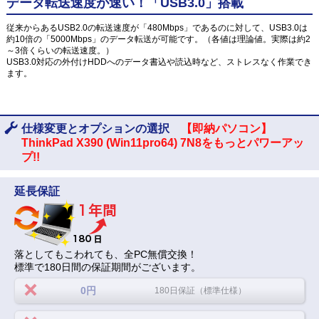
データ転送速度が速い！「USB3.0」搭載
従来からあるUSB2.0の転送速度が「480Mbps」であるのに対して、USB3.0は
約10倍の「5000Mbps」のデータ転送が可能です。（各値は理論値。実際は約2
～3倍くらいの転送速度。）
USB3.0対応の外付けHDDへのデータ書込や読込時など、ストレスなく作業でき
ます。
仕様変更とオプションの選択
【即納パソコン】
ThinkPad X390 (Win11pro64) 7N8をもっとパワーアッ
プ!!
延長保証
落としてもこわれても、全PC無償交換！
標準で180日間の保証期間がございます。
0円
180日保証（標準仕様）