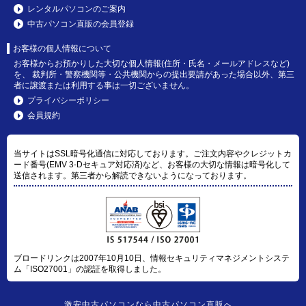
レンタルパソコンのご案内
中古パソコン直販の会員登録
お客様の個人情報について
お客様からお預かりした大切な個人情報(住所・氏名・メールアドレスなど)
を、 裁判所・警察機関等・公共機関からの提出要請があった場合以外、第三
者に譲渡または利用する事は一切ございません。
プライバシーポリシー
会員規約
当サイトはSSL暗号化通信に対応しております。ご注文内容やクレジットカ
ード番号(EMV 3-Dセキュア対応済)など、お客様の大切な情報は暗号化して
送信されます。第三者から解読できないようになっております。
ブロードリンクは2007年10月10日、情報セキュリティマネジメントシステ
ム「ISO27001」の認証を取得しました。
激安中古パソコン
なら
中古パソコン直販
へ。