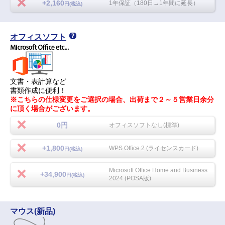
+2,160
1年保証（180日→1年間に延長）
円(税込)
オフィスソフト
文書・表計算など
書類作成に便利！
※こちらの仕様変更をご選択の場合、出荷まで２～５営業日余分
に頂く場合がございます。
0円
オフィスソフトなし(標準)
+1,800
WPS Office 2 (ライセンスカード)
円(税込)
Microsoft Office Home and Business
+34,900
円(税込)
2024 (POSA版)
マウス(新品)