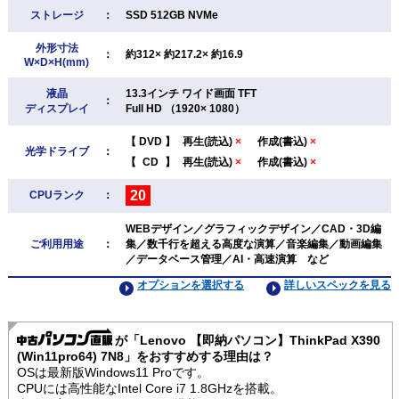
ストレージ
：
SSD 512GB NVMe
外形寸法
：
約312× 約217.2× 約16.9
W×D×H(mm)
液晶
13.3インチ ワイド画面 TFT
：
ディスプレイ
Full HD （1920× 1080）
【
DVD
】
再生(読込)
×
作成(書込)
×
光学ドライブ
：
【
CD
】
再生(読込)
×
作成(書込)
×
20
CPUランク
：
WEBデザイン／グラフィックデザイン／CAD・3D編
ご利用用途
：
集／数千行を超える高度な演算／音楽編集／動画編集
／データベース管理／AI・高速演算 など
オプションを選択する
詳しいスペックを見る
が「Lenovo 【即納パソコン】ThinkPad X390
(Win11pro64) 7N8」をおすすめする理由は？
OSは最新版Windows11 Proです。
CPUには高性能なIntel Core i7 1.8GHzを搭載。