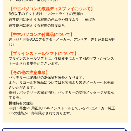
【中古パソコンの液晶ディスプレイについて】
5点以下のドット抜け
バックライトの光漏れ
通常使用に耐えうる程度の色ムラや輝度ムラ
黄ばみ
通常使用に耐えうる程度の輝度落ち
【中古パソコンの付属品について】
純正品と同等のACアダプタ（メーカー、アンペア、差し込み口が同
じ）
【プリインストールソフトについて】
プリインストールソフトは、仕様変更によって別のソフトがインス
トールされる場合がございます。
【その他の注意事項】
バッテリーは消耗品の為保証対象外となります。
また、リコール対象品についてはお客様より製造メーカーへお手続
きいただきます。
※例：バッテリーの完全消耗、バッテリーの交換メッセージが表示
する等。
機種特有の症状
※例：再生PC用正規OSをインストールしているPCはメーカー純正
OSの機能が一部制限がされております。