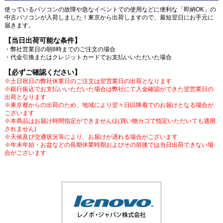
使っているパソコンの故障や急なイベントでの使用などに便利な「即納OK」の
中古パソコンが入荷しました！東京から出荷しますので、最短翌日にお手元に
届きます。
【当日出荷可能な条件】
・弊社営業日の朝8時までのご注文の場合
・代金引換またはクレジットカードでお支払いいただいた場合
【必ずご確認ください】
※土日祝日の弊社休業日のご注文は翌営業日の出荷となります
※銀行振込でお支払いいただいた場合は弊社にて入金確認ができた翌営業日の
出荷となります
※東京都からの出荷のため、地域により翌々日以降着でのお届けとなる場合が
ございます
※本商品はお届け時間指定ができません(お買い物カゴで指定いただいても適用
されません)
※天候及び交通状況等により、お届けが遅れる場合がございます
※年末年始・お盆などの長期休業時期およびその前後では当日出荷できない場
合がございます