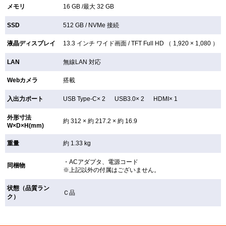
メモリ
16 GB /最大 32 GB
SSD
512 GB /
NVMe 接続
液晶ディスプレイ
13.3 インチ
ワイド画面 /
TFT
Full HD （ 1,920 × 1,080 ）
LAN
無線LAN
対応
Webカメラ
搭載
入出力ポート
USB Type-C× 2 USB3.0× 2 HDMI× 1
外形寸法
約 312 × 約 217.2 × 約 16.9
W×D×H(mm)
重量
約 1.33 kg
・ACアダプタ、電源コード
同梱物
※上記以外の付属はございません。
状態（品質ラン
Ｃ品
ク）