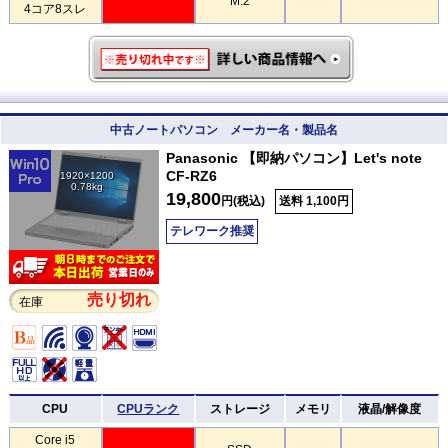
M.2
4コア8スレ
中古ノートパソコン メーカー名・製品名
Panasonic 【即納パソコン】Let's note
CF-RZ6
1920×1200
0.78kg
19,800
円(税込)
送料 1,100円
テレワーク推奨
売り切れ
在庫
CPU
CPUランク
ストレージ
メモリ
液晶/解像度
Core i5