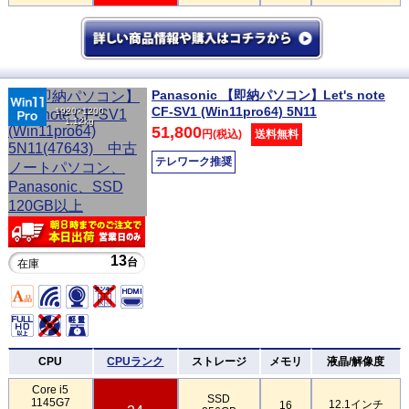
Panasonic 【即納パソコン】Let's note
CF-SV1 (Win11pro64) 5N11
1920×1200
1.12kg
51,800
円(税込)
送料無料
テレワーク推奨
13
台
在庫
CPU
CPUランク
ストレージ
メモリ
液晶/解像度
Core i5
SSD
1145G7
12.1インチ
16