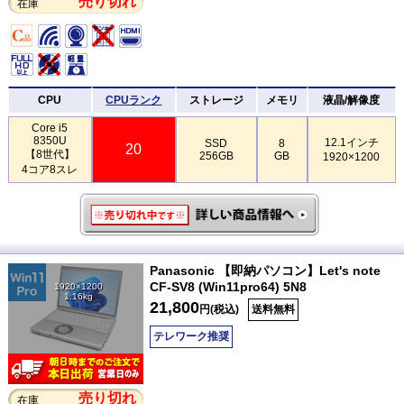
売り切れ
在庫
CPU
CPUランク
ストレージ
メモリ
液晶/解像度
Core i5
8350U
12.1インチ
SSD
8
20
【8世代】
256GB
GB
1920×1200
4コア8スレ
Panasonic 【即納パソコン】Let's note
CF-SV8 (Win11pro64) 5N8
1920×1200
1.16kg
21,800
円(税込)
送料無料
テレワーク推奨
売り切れ
在庫