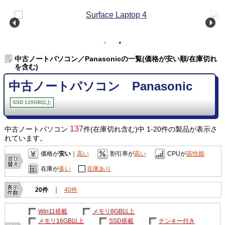
中古ノートパソコン／Panasonicの一覧(価格が安い順/在庫切れ
を含む)
中古ノートパソコン Panasonic
SSD 120GB以上
137
中古ノートパソコン
件(在庫切れ含む)中 1-20件の製品が表示さ
れています。
価格が
安い
｜
高い
割引率が
高い
CPUが
高性能
在庫が
多い
在庫あり
20件
｜
40件
Win11搭載
メモリ8GB以上
メモリ16GB以上
SSD搭載
テンキー付き