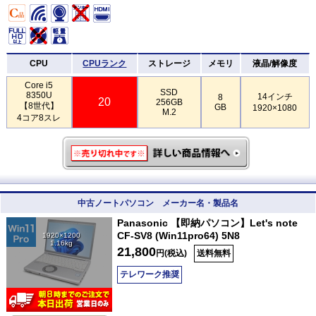
CPU
CPUランク
ストレージ
メモリ
液晶/解像度
Core i5
SSD
8350U
14インチ
8
20
256GB
【8世代】
GB
1920×1080
M.2
4コア8スレ
中古ノートパソコン メーカー名・製品名
Panasonic 【即納パソコン】Let's note
CF-SV8 (Win11pro64) 5N8
1920×1200
1.16kg
21,800
円(税込)
送料無料
テレワーク推奨