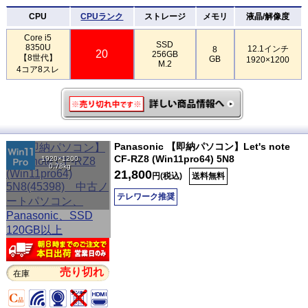
CPU
CPUランク
ストレージ
メモリ
液晶/解像度
Core i5
SSD
8350U
12.1インチ
8
20
256GB
【8世代】
GB
1920×1200
M.2
4コア8スレ
Panasonic 【即納パソコン】Let's note
CF-RZ8 (Win11pro64) 5N8
1920×1200
0.78kg
21,800
円(税込)
送料無料
テレワーク推奨
売り切れ
在庫