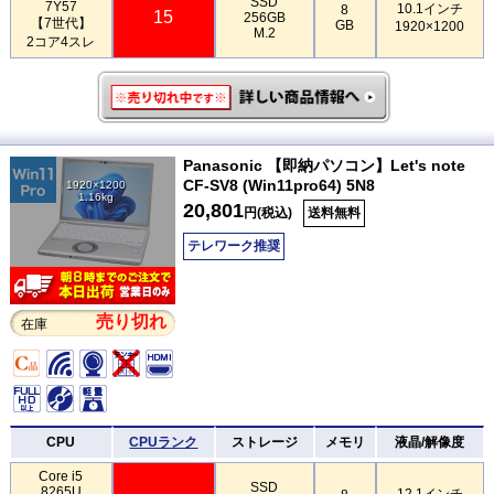
SSD
7Y57
10.1インチ
8
15
256GB
【7世代】
GB
1920×1200
M.2
2コア4スレ
Panasonic 【即納パソコン】Let's note
CF-SV8 (Win11pro64) 5N8
1920×1200
1.16kg
20,801
円(税込)
送料無料
テレワーク推奨
売り切れ
在庫
CPU
CPUランク
ストレージ
メモリ
液晶/解像度
Core i5
SSD
8265U
12.1インチ