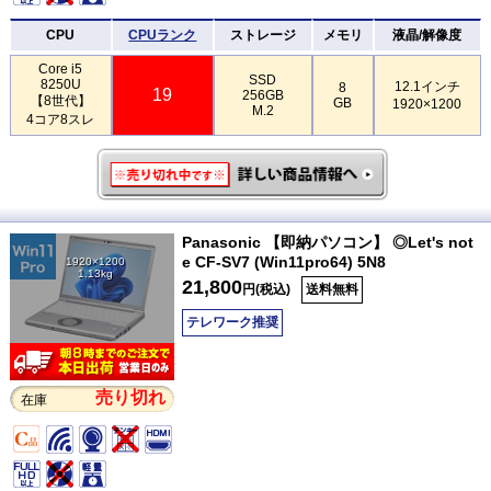
CPU
CPUランク
ストレージ
メモリ
液晶/解像度
Core i5
SSD
8250U
12.1インチ
8
19
256GB
【8世代】
GB
1920×1200
M.2
4コア8スレ
Panasonic 【即納パソコン】 ◎Let's not
e CF-SV7 (Win11pro64) 5N8
1920×1200
1.13kg
21,800
円(税込)
送料無料
テレワーク推奨
売り切れ
在庫