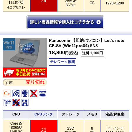
24
256GB
【11世代】
GB
1920×1200
NVMe
4コア8スレ
Panasonic 【即納パソコン】Let's note
CF-SV (Win11pro64) 5N8
1920×1200
1.16kg
18,800
円(税込)
送料 1,100円
テレワーク推奨
売り切れ
在庫
CPU
CPUランク
ストレージ
メモリ
液晶/解像度
Core i5
8365U
12.1インチ
SSD
8
20
【8世代】