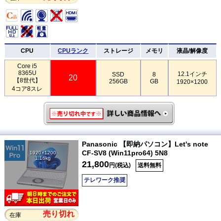
CPU
CPUランク
ストレージ
メモリ
液晶/解像度
Core i5
8365U
12.1インチ
SSD
8
20
【8世代】
256GB
GB
1920×1200
4コア8スレ
Panasonic 【即納パソコン】Let's note
CF-SV8 (Win11pro64) 5N8
1920×1200
1.16kg
21,800
円(税込)
送料無料
テレワーク推奨
売り切れ
在庫