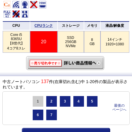
CPU
CPUランク
ストレージ
メモリ
液晶/解像度
Core i5
SSD
8365U
14インチ
8
20
256GB
【8世代】
GB
1920×1080
NVMe
4コア8スレ
137
中古ノートパソコン
件(在庫切れ含む)中 1-20件の製品が表示さ
れています。
1
2
3
4
5
最後の
ページへ
6
7