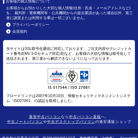
お客様の個人情報について
お客様からお預かりした大切な個人情報(住所・氏名・メールアドレスなど)
を、 裁判所・警察機関等・公共機関からの提出要請があった場合以外、第三
者に譲渡または利用する事は一切ございません。
プライバシーポリシー
会員規約
当サイトはSSL暗号化通信に対応しております。ご注文内容やクレジットカ
ード番号(EMV 3-Dセキュア対応済)など、お客様の大切な情報は暗号化して
送信されます。第三者から解読できないようになっております。
ブロードリンクは2007年10月10日、情報セキュリティマネジメントシステ
ム「ISO27001」の認証を取得しました。
激安中古パソコン
なら
中古パソコン直販
へ。
中古ノートパソコン
や
中古デスクトップパソコン
の激安通販ショップ