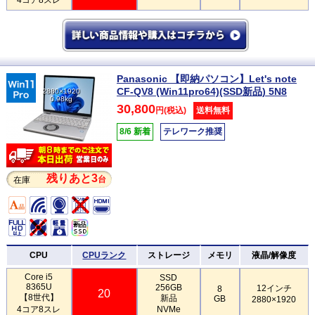
Panasonic 【即納パソコン】Let's note
CF-QV8 (Win11pro64)(SSD新品) 5N8
2880×1920
0.98kg
30,800
円(税込)
送料無料
8/6 新着
テレワーク推奨
残りあと3
台
在庫
CPU
CPUランク
ストレージ
メモリ
液晶/解像度
Core i5
SSD
8365U
256GB
12インチ
8
20
【8世代】
新品
GB
2880×1920
4コア8スレ
NVMe