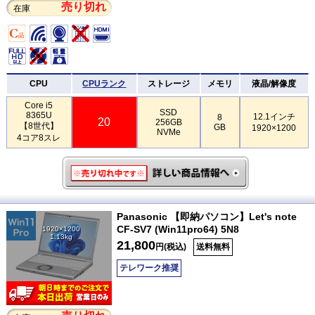
売り切れ
在庫
CPU
CPUランク
ストレージ
メモリ
液晶/解像度
Core i5
SSD
8365U
12.1インチ
8
20
256GB
【8世代】
GB
1920×1200
NVMe
4コア8スレ
Panasonic 【即納パソコン】Let's note
CF-SV7 (Win11pro64) 5N8
1920×1200
1.13kg
21,800
円(税込)
送料無料
テレワーク推奨