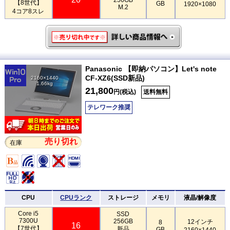
【8世代】
GB
1920×1080
M.2
4コア8スレ
Panasonic 【即納パソコン】Let's note
CF-XZ6(SSD新品)
2160×1440
1.66kg
21,800
円(税込)
送料無料
テレワーク推奨
売り切れ
在庫
CPU
CPUランク
ストレージ
メモリ
液晶/解像度
Core i5
SSD
7300U
256GB
12インチ
8
16
【7世代】
新品
GB
2160×1440