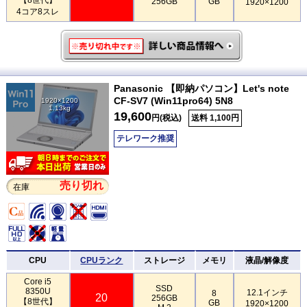
256GB
GB
1920×1200
4コア8スレ
Panasonic 【即納パソコン】Let's note
CF-SV7 (Win11pro64) 5N8
1920×1200
1.13kg
19,600
円(税込)
送料 1,100円
テレワーク推奨
売り切れ
在庫
CPU
CPUランク
ストレージ
メモリ
液晶/解像度
Core i5
SSD
8350U
12.1インチ
8
20
256GB
【8世代】
GB
1920×1200