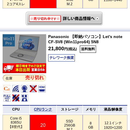
2コア4スレ
M.2
Panasonic 【即納パソコン】Let's note
CF-SV8 (Win11pro64) 5N8
1920×1200
1.16kg
21,800
円(税込)
送料無料
テレワーク推奨
売り切れ
在庫
CPU
CPUランク
ストレージ
メモリ
液晶/解像度
Core i5
SSD
8365U
12.1インチ
8
20
256GB
【8世代】
GB
1920×1200
M.2