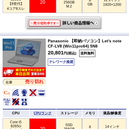
8
20
256GB
【8世代】
GB
1920×1200
M.2
4コア8スレ
Panasonic 【即納パソコン】Let's note
CF-LV8 (Win11pro64) 5N8
1920×1080
1.2kg
20,801
円(税込)
送料無料
テレワーク推奨
売り切れ
在庫
CPU
CPUランク
ストレージ
メモリ
液晶/解像度
Core i5
SSD
8265U
14インチ
8
20
256GB