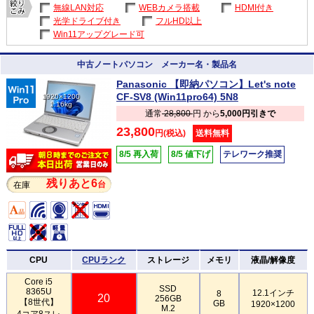
無線LAN対応
WEBカメラ搭載
HDMI付き
光学ドライブ付き
フルHD以上
Win11アップグレード可
中古ノートパソコン メーカー名・製品名
Panasonic 【即納パソコン】Let's note
CF-SV8 (Win11pro64) 5N8
1920×1200
1.16kg
通常
28,800
円 から
5,000円引きで
23,800
円(税込)
送料無料
8/5 再入荷
8/5 値下げ
テレワーク推奨
残りあと6
台
在庫
CPU
CPUランク
ストレージ
メモリ
液晶/解像度
Core i5
SSD
8365U
12.1インチ
8
20
256GB
【8世代】
GB
1920×1200
M.2
4コア8スレ