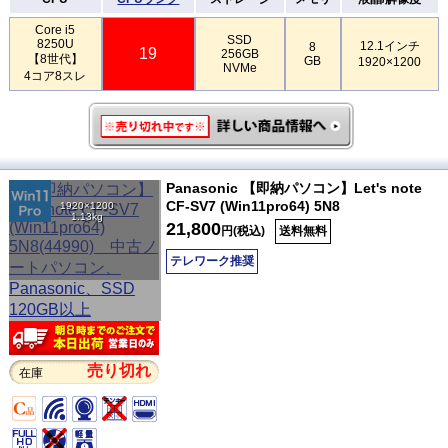
Core i5
SSD
8250U
12.1インチ
8
19
256GB
【8世代】
GB
1920×1200
NVMe
4コア8スレ
Panasonic 【即納パソコン】Let's note
CF-SV7 (Win11pro64) 5N8
1920×1200
1.13kg
21,800
円(税込)
送料無料
テレワーク推奨
売り切れ
在庫