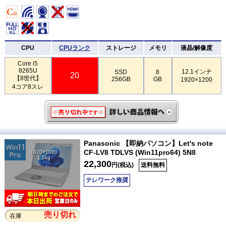
CPU
CPUランク
ストレージ
メモリ
液晶/解像度
Core i5
8265U
12.1インチ
SSD
8
20
【8世代】
256GB
GB
1920×1200
4コア8スレ
Panasonic 【即納パソコン】Let's note
CF-LV8 TDLVS (Win11pro64) 5N8
1920×1080
1.2kg
22,300
円(税込)
送料無料
テレワーク推奨
売り切れ
在庫