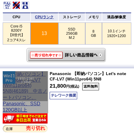
CPU
CPUランク
ストレージ
メモリ
液晶/解像度
Core i5
SSD
8200Y
10.1インチ
8
13
256GB
【8世代】
GB
1920×1200
M.2
2コア4スレ
Panasonic 【即納パソコン】Let's note
CF-LV7 (Win11pro64) 5N8
1920×1080
1.38kg
21,800
円(税込)
送料無料
テレワーク推奨
売り切れ
在庫