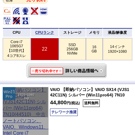
在庫
CPU
CPUランク
ストレージ
メモリ
液晶/解像度
Core i7
SSD
1065G7
14インチ
16
22
256GB
【10世代】
GB
1920×1080
NVMe
4コア8スレ
VAIO 【即納パソコン】VAIO SX14 (VJS1
42C11N) シルバー (Win11pro64) 7N10
1920×1080
1kg
44,800
円(税込)
送料無料
テレワーク推奨