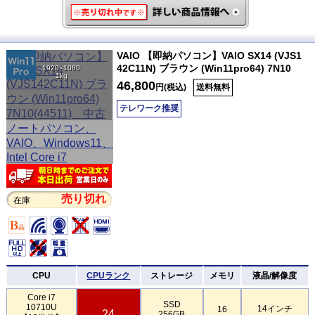
VAIO 【即納パソコン】VAIO SX14 (VJS1
42C11N) ブラウン (Win11pro64) 7N10
1920×1080
1kg
46,800
円(税込)
送料無料
テレワーク推奨
売り切れ
在庫
CPU
CPUランク
ストレージ
メモリ
液晶/解像度
Core i7
SSD
10710U
14インチ
16
24
256GB