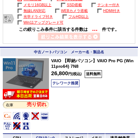
メモリ16GB以上
SSD搭載
テンキー付き
無線LAN対応
WEBカメラ搭載
HDMI付き
光学ドライブ付き
フルHD以上
Win11アップグレード可
...
この絞りこみ条件に該当する件数は
件です。
中古ノートパソコン メーカー名・製品名
VAIO 【即納パソコン】VAIO Pro PG (Win
11pro64) 7N8
1920×1080
1.13kg
26,800
円(税込)
送料無料
テレワーク推奨
売り切れ
在庫
CPU
CPUランク
ストレージ
メモリ
液晶/解像度