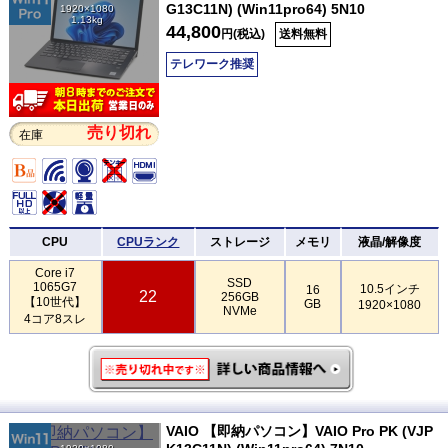
G13C11N) (Win11pro64) 5N10
1920×1080
1.13kg
44,800
円(税込)
送料無料
テレワーク推奨
売り切れ
在庫
CPU
CPUランク
ストレージ
メモリ
液晶/解像度
Core i7
SSD
1065G7
10.5インチ
16
22
256GB
【10世代】
GB
1920×1080
NVMe
4コア8スレ
VAIO 【即納パソコン】VAIO Pro PK (VJP