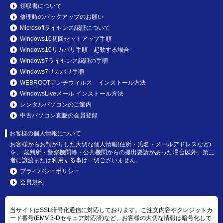
領収書について
修理時のバックアップのお願い
Microsoftライセンス認証について
Windows10初回セットアップ手順
Windows10リカバリ手順－起動する場合－
Windows7ライセンス認証の手順
Windows7リカバリ手順
WEBROOTアンチウィルス インストール方法
WindowsLiveメール インストール方法
レンタルパソコンのご案内
中古パソコン直販の会員登録
お客様の個人情報について
お客様からお預かりした大切な個人情報(住所・氏名・メールアドレスなど)
を、 裁判所・警察機関等・公共機関からの提出要請があった場合以外、第三
者に譲渡または利用する事は一切ございません。
プライバシーポリシー
会員規約
当サイトはSSL暗号化通信に対応しております。ご注文内容やクレジットカ
ード番号(EMV 3-Dセキュア対応済)など、お客様の大切な情報は暗号化して