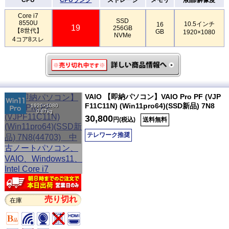
Core i7
SSD
8550U
10.5インチ
16
19
256GB
【8世代】
GB
1920×1080
NVMe
4コア8スレ
VAIO 【即納パソコン】VAIO Pro PF (VJP
F11C11N) (Win11pro64)(SSD新品) 7N8
1920×1080
0.87kg
30,800
円(税込)
送料無料
テレワーク推奨
売り切れ
在庫