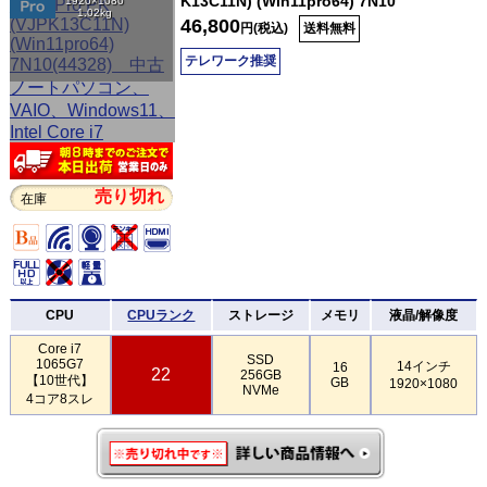
K13C11N) (Win11pro64) 7N10
1920×1080
1.02kg
46,800
円(税込)
送料無料
テレワーク推奨
売り切れ
在庫
CPU
CPUランク
ストレージ
メモリ
液晶/解像度
Core i7
SSD
1065G7
14インチ
16
22
256GB
【10世代】
GB
1920×1080
NVMe
4コア8スレ