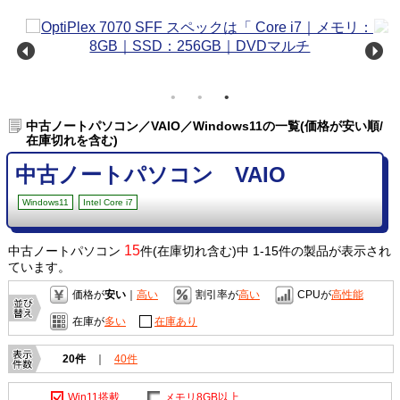
中古ノートパソコン／VAIO／Windows11の一覧(価格が安い順/
在庫切れを含む)
中古ノートパソコン VAIO
Windows11
Intel Core i7
15
中古ノートパソコン
件(在庫切れ含む)中 1-15件の製品が表示され
ています。
価格が
安い
｜
高い
割引率が
高い
CPUが
高性能
在庫が
多い
在庫あり
20件
｜
40件
Win11搭載
メモリ8GB以上