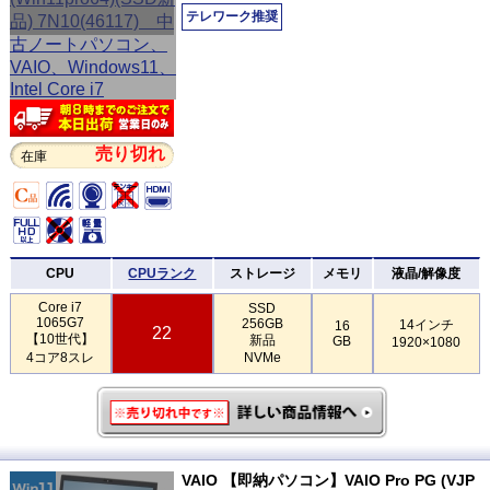
テレワーク推奨
売り切れ
在庫
CPU
CPUランク
ストレージ
メモリ
液晶/解像度
Core i7
SSD
1065G7
256GB
14インチ
16
22
【10世代】
新品
GB
1920×1080
4コア8スレ
NVMe
VAIO 【即納パソコン】VAIO Pro PG (VJP