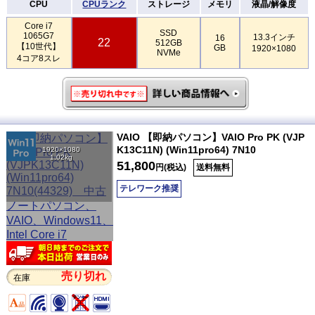
CPU
CPUランク
ストレージ
メモリ
液晶/解像度
Core i7
SSD
1065G7
13.3インチ
16
22
512GB
【10世代】
GB
1920×1080
NVMe
4コア8スレ
VAIO 【即納パソコン】VAIO Pro PK (VJP
K13C11N) (Win11pro64) 7N10
1920×1080
1.02kg
51,800
円(税込)
送料無料
テレワーク推奨
売り切れ
在庫