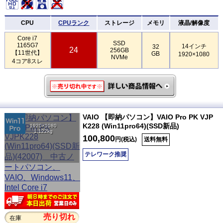
CPU
CPUランク
ストレージ
メモリ
液晶/解像度
Core i7
SSD
1165G7
14インチ
32
24
256GB
【11世代】
GB
1920×1080
NVMe
4コア8スレ
VAIO 【即納パソコン】VAIO Pro PK VJP
K228 (Win11pro64)(SSD新品)
1920×1080
1.122kg
100,800
円(税込)
送料無料
テレワーク推奨
売り切れ
在庫