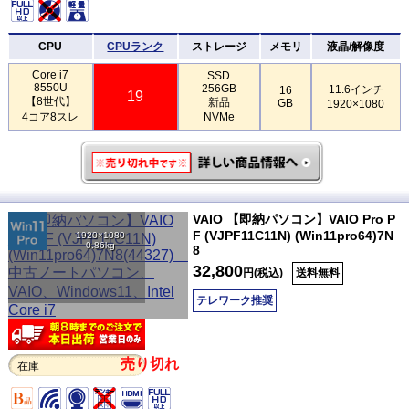
CPU
CPUランク
ストレージ
メモリ
液晶/解像度
Core i7
SSD
8550U
256GB
11.6インチ
16
19
【8世代】
新品
GB
1920×1080
4コア8スレ
NVMe
VAIO 【即納パソコン】VAIO Pro P
F (VJPF11C11N) (Win11pro64)7N
1920×1080
0.86kg
8
32,800
円(税込)
送料無料
テレワーク推奨
売り切れ
在庫