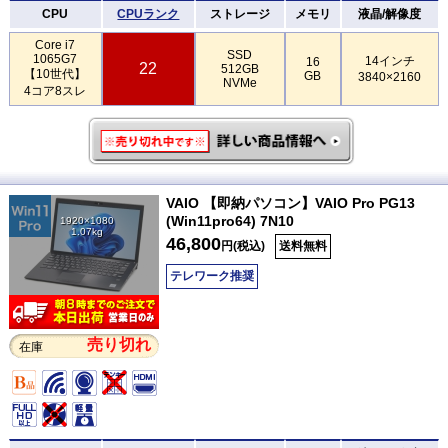
CPU
CPUランク
ストレージ
メモリ
液晶/解像度
Core i7
SSD
1065G7
14インチ
16
22
512GB
【10世代】
GB
3840×2160
NVMe
4コア8スレ
VAIO 【即納パソコン】VAIO Pro PG13
(Win11pro64) 7N10
1920×1080
1.07kg
46,800
円(税込)
送料無料
テレワーク推奨
売り切れ
在庫