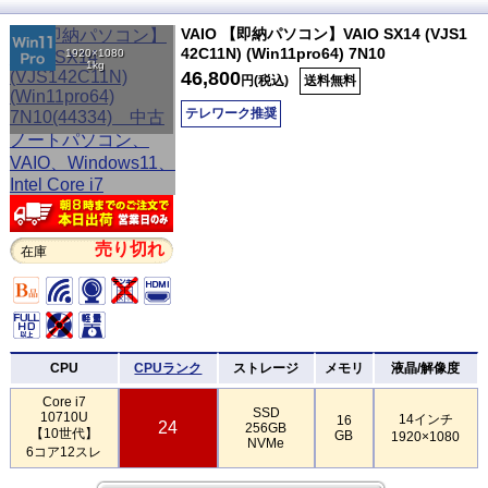
VAIO 【即納パソコン】VAIO SX14 (VJS1
42C11N) (Win11pro64) 7N10
1920×1080
1kg
46,800
円(税込)
送料無料
テレワーク推奨
売り切れ
在庫
CPU
CPUランク
ストレージ
メモリ
液晶/解像度
Core i7
SSD
10710U
14インチ
16
24
256GB
【10世代】
GB
1920×1080
NVMe
6コア12スレ