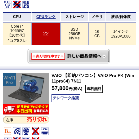
CPU
CPUランク
ストレージ
メモリ
液晶/解像度
Core i7
SSD
1065G7
14インチ
16
22
256GB
【10世代】
GB
1920×1080
NVMe
4コア8スレ
VAIO 【即納パソコン】VAIO Pro PK (Win
11pro64) 7N11
1920×1080
1.1kg
57,800
円(税込)
送料無料
テレワーク推奨
売り切れ
在庫