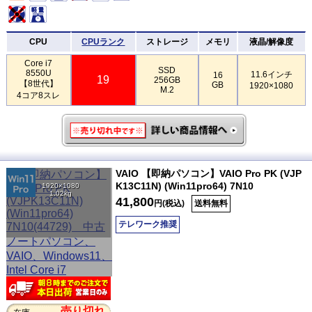
CPU
CPUランク
ストレージ
メモリ
液晶/解像度
Core i7
SSD
8550U
11.6インチ
16
19
256GB
【8世代】
GB
1920×1080
M.2
4コア8スレ
VAIO 【即納パソコン】VAIO Pro PK (VJP
K13C11N) (Win11pro64) 7N10
1920×1080
1.02kg
41,800
円(税込)
送料無料
テレワーク推奨
売り切れ