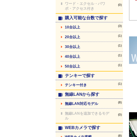
ワード・エクセル・パワ
(0)
ポ・アクセス付き
購入可能な台数で探す
(3)
10台以上
(1)
20台以上
(1)
30台以上
(1)
40台以上
(1)
50台以上
テンキーで探す
(1)
テンキー付き
無線LANから探す
(8)
無線LAN対応モデル
無線LANを追加できるモデ
(0)
ル
WEBカメラで探す
(8)
WEBカメラ搭載