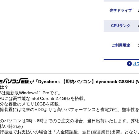
光学ドライブ
CPUランク
ご利用用途
オ
が「Dynabook 【即納パソコン】dynabook G83/HU (
は？
Sは最新版Windows11 Proです。
PUには高性能なIntel Core i5 2.4GHzを搭載。
分な容量のメモリ16GBを搭載。
憶装置には従来のHDDよりも高いパフォーマンスと省電力性、堅牢性を兼
のパソコンは0時～8時までのご注文の場合、当日出荷いたします。(弊
払い時のみ)
行振込でお支払いの場合は「入金確認後、翌日(翌営業日)出荷」となり