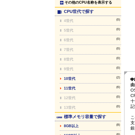
その他のCPU名称を表示する
CPU世代で探す
(0)
4世代
(0)
5世代
(0)
6世代
(0)
7世代
(0)
8世代
(0)
9世代
(2)
10世代
由
(6)
11世代
O
C
(0)
12世代
十
記
(0)
13世代
標準メモリ容量で探す
こ
支
(8)
8GB以上
銀
(6)