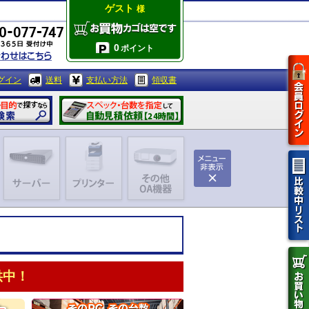
ゲスト
様
0
ポイント
グイン
送料
支払い方法
領収書
供中！