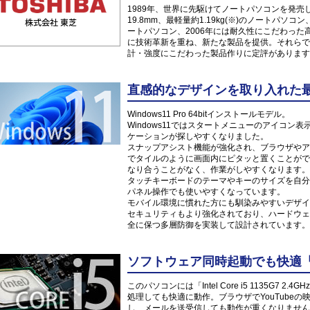
1989年、世界に先駆けてノートパソコンを発売した
19.8mm、最軽量約1.19kg(※)のノートパソ
ートパソコン、2006年には耐久性にこだわっ
に技術革新を重ね、新たな製品を提供。それらで
計・強度にこだわった製品作りに定評があります
直感的なデザインを取り入れた最新O
Windows11 Pro 64bitインストールモデル。
Windows11ではスタートメニューのアイコ
ケーションが探しやすくなりました。
スナップアシスト機能が強化され、ブラウザやア
でタイルのように画面内にピタッと置くことがで
なり合うことがなく、作業がしやすくなります。
タッチキーボードのテーマやキーのサイズを自分
パネル操作でも使いやすくなっています。
モバイル環境に慣れた方にも馴染みやすいデザイ
セキュリティもより強化されており、ハードウェ
全に保つ多層防御を実装して設計されています。
ソフトウェア同時起動でも快適「Inte
このパソコンには「Intel Core i5 1135G7
処理しても快適に動作。ブラウザでYouTube
し、メールを送受信しても動作が重くなりません