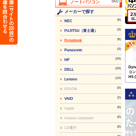
(92)
メーカーで探す
(6)
NEC
(3)
FUJITSU（富士通）
(8)
Dynabook
(3)
Panasonic
(26)
HP
Dy
(26)
DELL
コン】
HS 
(10)
Lenovo
(0)
EPSON
(2)
VAIO
(0)
Apple
(0)
mouse computer
(0)
LG電子