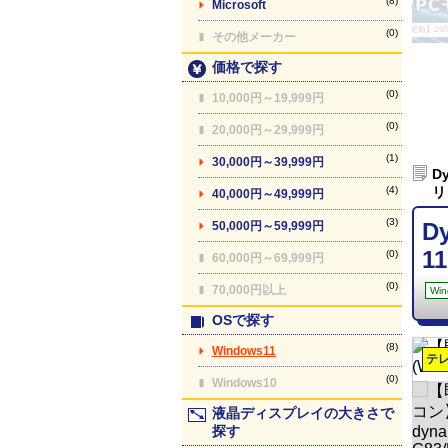
(8)
Microsoft
【最終更新】26/08
(0)
その他メーカー
価格で探す
(0)
10,000円～19,999円
(0)
20,000円～29,999円
(1)
30,000円～39,999円
D
(4)
リ
40,000円～49,999円
(3)
D
50,000円～59,999円
11
(0)
60,000円～69,999円
(0)
70,000円以上
Win
OSで探す
(8)
Windows11
テ
(0)
Windows10
液晶ディスプレイの大きさで
探す