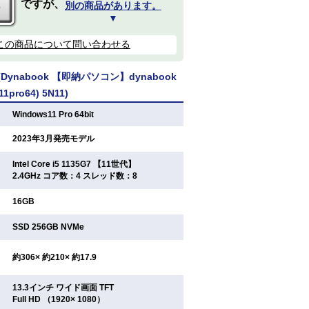
ですが、
別の商品があります。
▼
この商品について問い合わせる
ynabook 【即納パソコン】dynabook
11pro64) 5N11)
：
Windows11 Pro 64bit
：
2023年3月発売モデル
Intel Core i5 1135G7 【11世代】
：
2.4GHz コア数：4 スレッド数：8
：
16GB
：
SSD 256GB NVMe
：
約306× 約210× 約17.9
13.3インチ ワイド画面 TFT
：
Full HD （1920× 1080）