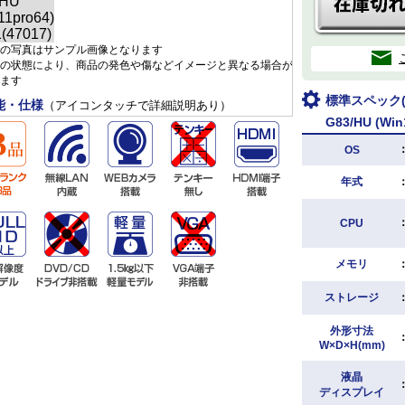
の写真はサンプル画像となります
の状態により、商品の発色や傷などイメージと異なる場合が
ます
標準スペック(D
能・仕様
（アイコンタッチで詳細説明あり）
G83/HU (Win
OS
年式
CPU
メモリ
ストレージ
外形寸法
W×D×H(mm)
液晶
ディスプレイ