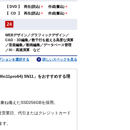
【
DVD
】
再生(読込)
×
作成(書込)
×
：
【
CD
】
再生(読込)
×
作成(書込)
×
24
：
WEBデザイン／グラフィックデザイン／
CAD・3D編集／数千行を超える高度な演算
：
／音楽編集／動画編集／データベース管理
／AI・高速演算 など
プションを選択する
詳しいスペックを見る
Win11pro64) 5N11」をおすすめする理
ね備えたSSD256GBを採用。
社営業日、代引またはクレジットカード
ます。