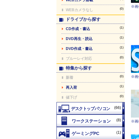
※画
(0)
WEBカメラなし
ドライブから探す
(1)
CD作成・書込
(1)
DVD再生・読込
(1)
DVD作成・書込
(0)
ブルーレイ対応
特集から探す
(0)
※画
新着
(1)
再入荷
(0)
値下げ
(66)
(8)
※画
(1)