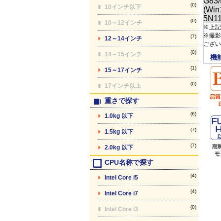
(0)
10インチ以下
(0)
10～12インチ
※上記
※撮影
(7)
12～14インチ
ござい
(0)
14～15インチ
機
(1)
15～17インチ
(0)
17インチ以上
重さで探す
(6)
1.0kg 以下
(7)
1.5kg 以下
(7)
2.0kg 以下
CPU名称で探す
(4)
Intel Core i5
(4)
Intel Core i7
(0)
Intel Core i3