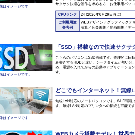
サクサク快適な動作を求める方、お仕事用パソコ
像はイメージです
CPUランク
24 (2026年6月29日時点)
ご利用用途
WEBデザイン／グラフィックデ
参考例
演算／音楽編集／動画編集／デー
「SSD」搭載なので快速サクサ
こちらのパソコンはSSD搭載です。物理的に回
み書きするHDDと違い、シークタイムが無い分
め、電源を入れてからの起動やアプリケーション
す。
像はイメージです。
どこでもインターネット！無線L
無線LAN対応のノートパソコンです。Wi-Fi
す。無線LAN対応のプリンタへの接続も可能で
像はイメージです
WEBカメラ搭載モデル！ 世界