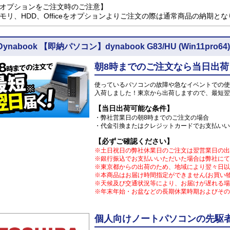
オプションをご注文時のご注意】
モリ、HDD、Officeをオプションよりご注文の際は通常商品の納期と
Dynabook 【即納パソコン】dynabook G83/HU (Win11pr
朝8時までのご注文なら当日出荷
使っているパソコンの故障や急なイベントでの使
入荷しました！東京から出荷しますので、最短翌
【当日出荷可能な条件】
・弊社営業日の朝8時までのご注文の場合
・代金引換またはクレジットカードでお支払いい
【必ずご確認ください】
※土日祝日の弊社休業日のご注文は翌営業日の出
※銀行振込でお支払いいただいた場合は弊社にて
※東京都からの出荷のため、地域により翌々日以
※本商品はお届け時間指定ができません(お買い
※天候及び交通状況等により、お届けが遅れる場
※年末年始・お盆などの長期休業時期およびその
個人向けノートパソコンの先駆者 