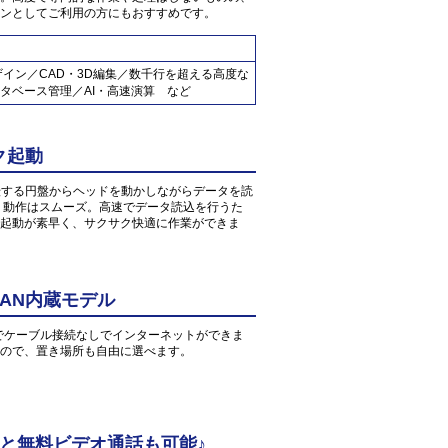
ンとしてご利用の方にもおすすめです。
ザイン／CAD・3D編集／数千行を超える高度な
タベース管理／AI・高速演算 など
ク起動
転する円盤からヘッドを動かしながらデータを読
、動作はスムーズ。高速でデータ読込を行うた
起動が素早く、サクサク快適に作業ができま
AN内蔵モデル
環境でケーブル接続なしでインターネットができま
すので、置き場所も自由に選べます。
中と無料ビデオ通話も可能♪