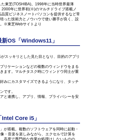
東芝(TOSHIBA)。1998年に当時世界最薄
コン、2000年に世界初(※)のマルチドライブ搭載ノ
た高品質ビジネスノートパソコンを提供するなど常
培った技術力とノウハウで使い勝手が良く、設
。※東芝Webサイトより
S「Windows11」
ン表示がスッキリとした見た目となり、目的のアプリ
プリケーションなどの複数のウィンドウをまる
きます。マルチタスク時にウィンドウ同士が重
好みにカスタマイズできるようになり、タッチ
ンです。
アと連携し、アプリ、情報、プライバシーを安
l Core i5」
 2.4GHz」が搭載。複数のソフトウェアを同時に起動・
の映像・音楽を楽しみながら、エクセルで計算を
。高度で専門的な作業や処理はしないものの、