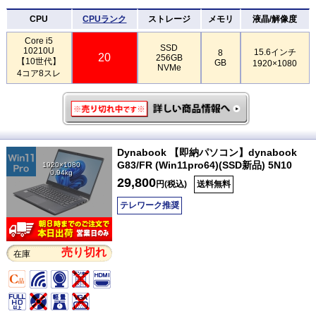
CPU
CPUランク
ストレージ
メモリ
液晶/解像度
Core i5
SSD
10210U
15.6インチ
8
20
256GB
【10世代】
GB
1920×1080
NVMe
4コア8スレ
Dynabook 【即納パソコン】dynabook
G83/FR (Win11pro64)(SSD新品) 5N10
1920×1080
0.94kg
29,800
円(税込)
送料無料
テレワーク推奨
売り切れ
在庫