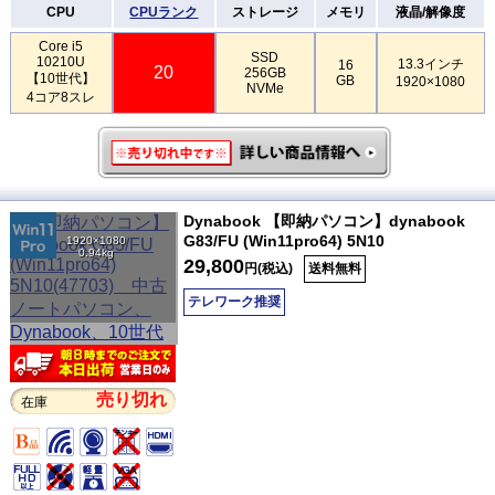
CPU
CPUランク
ストレージ
メモリ
液晶/解像度
Core i5
SSD
10210U
13.3インチ
16
20
256GB
【10世代】
GB
1920×1080
NVMe
4コア8スレ
Dynabook 【即納パソコン】dynabook
G83/FU (Win11pro64) 5N10
1920×1080
0.94kg
29,800
円(税込)
送料無料
テレワーク推奨
売り切れ
在庫