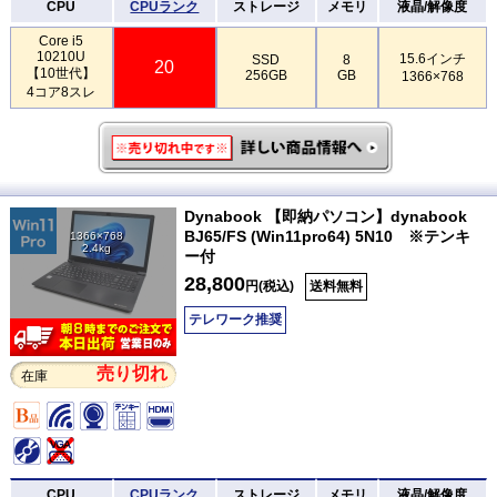
CPU
CPUランク
ストレージ
メモリ
液晶/解像度
Core i5
10210U
15.6インチ
SSD
8
20
【10世代】
256GB
GB
1366×768
4コア8スレ
Dynabook 【即納パソコン】dynabook
BJ65/FS (Win11pro64) 5N10 ※テンキ
1366×768
2.4kg
ー付
28,800
円(税込)
送料無料
テレワーク推奨
売り切れ
在庫
CPU
CPUランク
ストレージ
メモリ
液晶/解像度