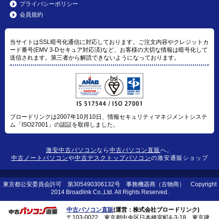
プライバシーポリシー
会員規約
当サイトはSSL暗号化通信に対応しております。ご注文内容やクレジットカ
ード番号(EMV 3-Dセキュア対応済)など、お客様の大切な情報は暗号化して
送信されます。第三者から解読できないようになっております。
ブロードリンクは2007年10月10日、情報セキュリティマネジメントシステ
ム「ISO27001」の認証を取得しました。
激安中古パソコン
なら
中古パソコン直販
へ。
中古ノートパソコン
や
中古デスクトップパソコン
の激安通販ショップ
東京都公安委員会許可 第305490306132号 事務機器商（古物商） Copyright
2014 Broadlink Co.,Ltd. All Rights Reserved.
中古パソコン直販
(運営：株式会社ブロードリンク)
〒103-0022 東京都中央区日本橋室町4-3-18 東京建