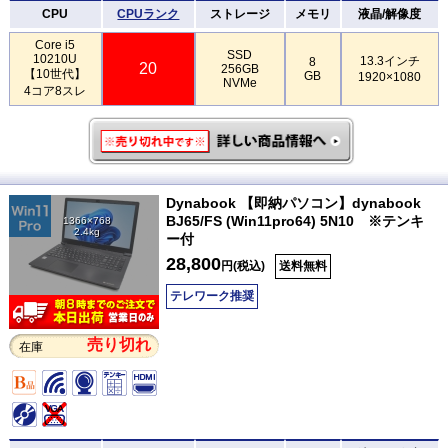
CPU
CPUランク
ストレージ
メモリ
液晶/解像度
Core i5
SSD
10210U
13.3インチ
8
20
256GB
【10世代】
GB
1920×1080
NVMe
4コア8スレ
Dynabook 【即納パソコン】dynabook
BJ65/FS (Win11pro64) 5N10 ※テンキ
1366×768
2.4kg
ー付
28,800
円(税込)
送料無料
テレワーク推奨
売り切れ
在庫