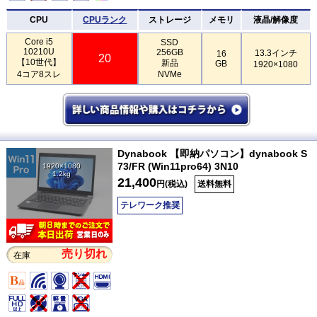
CPU
CPUランク
ストレージ
メモリ
液晶/解像度
Core i5
SSD
10210U
256GB
13.3インチ
16
20
【10世代】
新品
GB
1920×1080
4コア8スレ
NVMe
Dynabook 【即納パソコン】dynabook S
73/FR (Win11pro64) 3N10
1920×1080
1.2kg
21,400
円(税込)
送料無料
テレワーク推奨
売り切れ
在庫