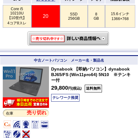
Core i5
10210U
15.6インチ
SSD
8
20
【10世代】
256GB
GB
1366×768
4コア8スレ
中古ノートパソコン メーカー名・製品名
Dynabook 【即納パソコン】dynabook
BJ65/FS (Win11pro64) 5N10 ※テンキ
1920×1080
2.4kg
ー付
29,800
円(税込)
送料無料
テレワーク推奨
売り切れ
在庫