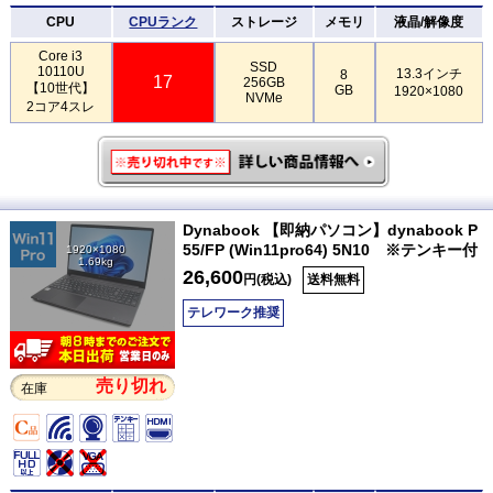
CPU
CPUランク
ストレージ
メモリ
液晶/解像度
Core i3
SSD
10110U
13.3インチ
8
17
256GB
【10世代】
GB
1920×1080
NVMe
2コア4スレ
Dynabook 【即納パソコン】dynabook P
55/FP (Win11pro64) 5N10 ※テンキー付
1920×1080
1.69kg
26,600
円(税込)
送料無料
テレワーク推奨
売り切れ
在庫