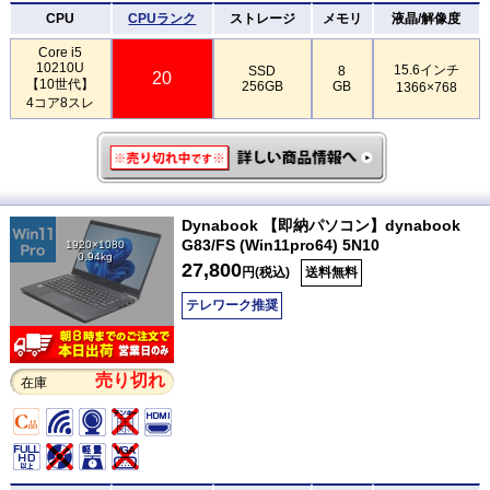
CPU
CPUランク
ストレージ
メモリ
液晶/解像度
Core i5
10210U
15.6インチ
SSD
8
20
【10世代】
256GB
GB
1366×768
4コア8スレ
Dynabook 【即納パソコン】dynabook
G83/FS (Win11pro64) 5N10
1920×1080
0.94kg
27,800
円(税込)
送料無料
テレワーク推奨
売り切れ
在庫