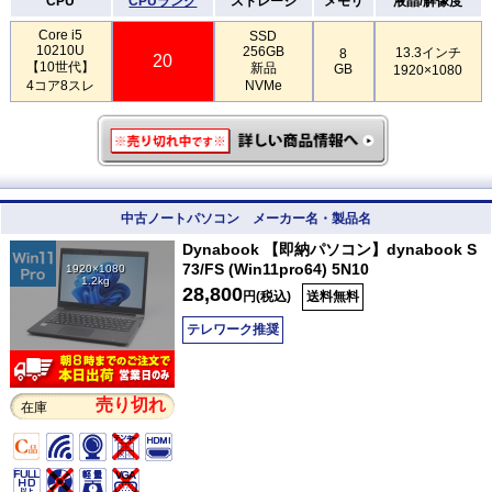
CPU
CPUランク
ストレージ
メモリ
液晶/解像度
Core i5
SSD
10210U
256GB
13.3インチ
8
20
【10世代】
新品
GB
1920×1080
4コア8スレ
NVMe
中古ノートパソコン メーカー名・製品名
Dynabook 【即納パソコン】dynabook S
73/FS (Win11pro64) 5N10
1920×1080
1.2kg
28,800
円(税込)
送料無料
テレワーク推奨
売り切れ
在庫