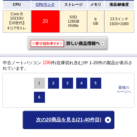
CPU
CPUランク
ストレージ
メモリ
液晶/解像度
Core i5
SSD
10210U
13.3インチ
8
20
128GB
【10世代】
GB
1920×1080
NVMe
4コア8スレ
106
中古ノートパソコン
件(在庫切れ含む)中 1-20件の製品が表示さ
れています。
1
2
3
4
5
最後の
ページへ
6
次の20商品を見る
(21-40件目)