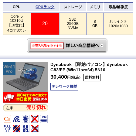
CPU
CPUランク
ストレージ
メモリ
液晶/解像度
Core i5
SSD
10210U
13.3インチ
8
20
256GB
【10世代】
GB
1920×1080
NVMe
4コア8スレ
Dynabook 【即納パソコン】dynabook
G83/FP (Win11pro64) 5N10
1920×1080
0.94kg
30,400
円(税込)
送料無料
テレワーク推奨
売り切れ
在庫