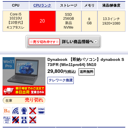
CPU
CPUランク
ストレージ
メモリ
液晶/解像度
Core i5
SSD
10210U
256GB
13.3インチ
8
20
【10世代】
新品
GB
1920×1080
4コア8スレ
NVMe
Dynabook 【即納パソコン】dynabook S
73/FR (Win11pro64) 5N10
1920×1080
1.2kg
29,800
円(税込)
送料無料
テレワーク推奨
売り切れ
在庫