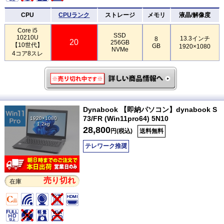
CPU
CPUランク
ストレージ
メモリ
液晶/解像度
Core i5
SSD
10210U
13.3インチ
8
20
256GB
【10世代】
GB
1920×1080
NVMe
4コア8スレ
Dynabook 【即納パソコン】dynabook S
73/FR (Win11pro64) 5N10
1920×1080
1.2kg
28,800
円(税込)
送料無料
テレワーク推奨
売り切れ
在庫