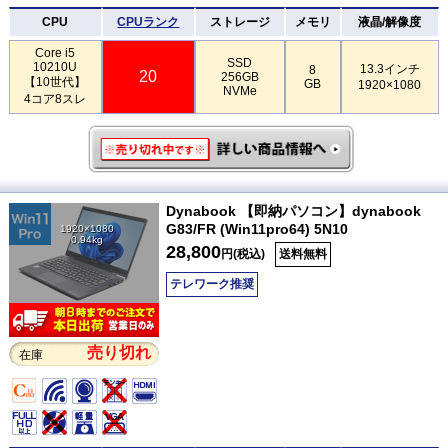
CPU
CPUランク
ストレージ
メモリ
液晶/解像度
Core i5
SSD
10210U
13.3インチ
8
20
256GB
【10世代】
GB
1920×1080
NVMe
4コア8スレ
Dynabook 【即納パソコン】dynabook
G83/FR (Win11pro64) 5N10
1920×1080
0.94kg
28,800
円(税込)
送料無料
テレワーク推奨
売り切れ
在庫