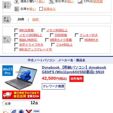
価格が
安い
｜
高い
割引率が
高い
CPUが
高性能
在庫が
多い
在庫あり
20件
｜
40件
Win11搭載
メモリ8GB以上
メモリ16GB以上
SSD搭載
テンキー付き
無線LAN対応
WEBカメラ搭載
HDMI付き
光学ドライブ付き
フルHD以上
Win11アップグレード可
中古ノートパソコン メーカー名・製品名
Dynabook 【即納パソコン】dynabook
G83/FS (Win11pro64)(SSD新品) 5N10
1920×1080
0.94kg
42,500
円(税込)
送料無料
テレワーク推奨
12
台
在庫