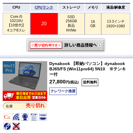
CPU
CPUランク
ストレージ
メモリ
液晶/解像度
Core i5
SSD
10210U
256GB
13.3インチ
16
20
【10世代】
新品
GB
1920×1080
4コア8スレ
NVMe
Dynabook 【即納パソコン】dynabook
BJ65/FS (Win11pro64) 5N10 ※テンキ
1366×768
2.4kg
ー付
27,800
円(税込)
送料無料
テレワーク推奨
売り切れ
在庫