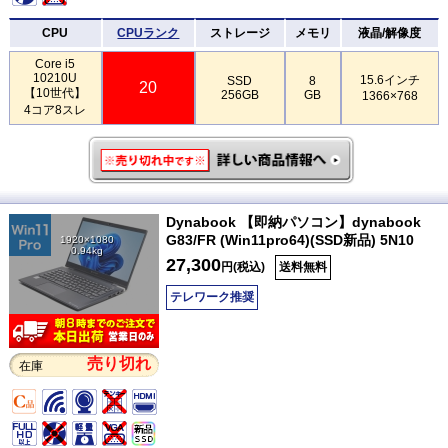
CPU
CPUランク
ストレージ
メモリ
液晶/解像度
Core i5
10210U
15.6インチ
SSD
8
20
【10世代】
256GB
GB
1366×768
4コア8スレ
Dynabook 【即納パソコン】dynabook
G83/FR (Win11pro64)(SSD新品) 5N10
1920×1080
0.94kg
27,300
円(税込)
送料無料
テレワーク推奨
売り切れ
在庫