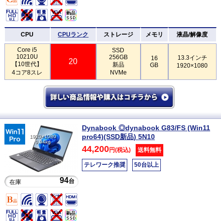
CPU
CPUランク
ストレージ
メモリ
液晶/解像度
Core i5
SSD
10210U
256GB
13.3インチ
16
20
【10世代】
新品
GB
1920×1080
4コア8スレ
NVMe
Dynabook ◎dynabook G83/FS (Win11
pro64)(SSD新品) 5N10
1920×1080
0.94kg
44,200
円(税込)
送料無料
テレワーク推奨
50台以上
94
台
在庫