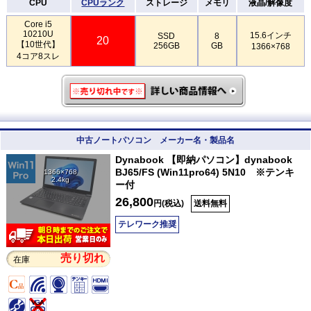
CPU
CPUランク
ストレージ
メモリ
液晶/解像度
Core i5
10210U
15.6インチ
SSD
8
20
【10世代】
256GB
GB
1366×768
4コア8スレ
中古ノートパソコン メーカー名・製品名
Dynabook 【即納パソコン】dynabook
BJ65/FS (Win11pro64) 5N10 ※テンキ
1366×768
2.4kg
ー付
26,800
円(税込)
送料無料
テレワーク推奨
売り切れ
在庫