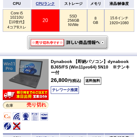
CPU
CPUランク
ストレージ
メモリ
液晶/解像度
Core i5
SSD
10210U
15.6インチ
8
20
256GB
【10世代】
GB
1920×1080
NVMe
4コア8スレ
Dynabook 【即納パソコン】dynabook
BJ65/FS (Win11pro64) 5N10 ※テンキ
1366×768
2.4kg
ー付
26,800
円(税込)
送料無料
テレワーク推奨
売り切れ
在庫