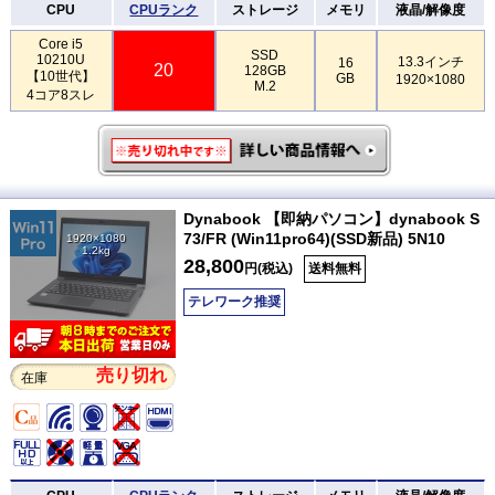
CPU
CPUランク
ストレージ
メモリ
液晶/解像度
Core i5
SSD
10210U
13.3インチ
16
20
128GB
【10世代】
GB
1920×1080
M.2
4コア8スレ
Dynabook 【即納パソコン】dynabook S
73/FR (Win11pro64)(SSD新品) 5N10
1920×1080
1.2kg
28,800
円(税込)
送料無料
テレワーク推奨
売り切れ
在庫