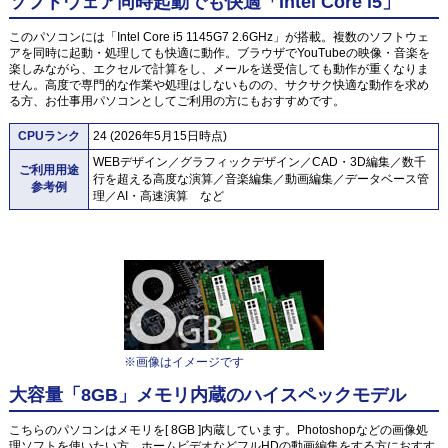
ソフトウェア同時起動でも快適「Intel Core i5」
このパソコンには「Intel Core i5 1145G7 2.6GHz」が搭載。複数のソフトウェ
アを同時に起動・処理しても快適に動作。ブラウザでYouTubeの映像・音楽を
楽しみながら、エクセルで計算をし、メールを送受信しても動作が重くなりま
せん。高度で専門的な作業や処理はしないものの、サクサク快適な動作を求め
る方、お仕事用パソコンとしてご利用の方にもおすすめです。
CPUランク
24 (2026年5月15日時点)
WEBデザイン／グラフィックデザイン／CAD・3D編集／数千
ご利用用途
行を超える高度な演算／音楽編集／動画編集／データベース管
参考例
理／AI・高速演算 など
※画像はイメージです
大容量「8GB」メモリ内蔵のハイスペックモデル
こちらのパソコンはメモリを[ 8GB ]内蔵しています。Photoshopなどの画像処
理ソフトを使いたい方、ホームビデオなどフルHDの動画編集をする方におすす