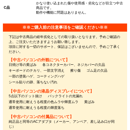
かなり使い込まれた傷や使用感・劣化などが目立つ中古
C品
商品です。
動作や機能に問題はありません。
※※ご購入前の注意事項をご確認ください※※
下記は中古商品の経年劣化としての取り扱いとなります。予めご確認の
上、ご注文いただきますようお願い致します。
項目に対する一切のサポート、保証はございませんので、予めご了承く
ださい。
【中古パソコンの外観について】
日焼け等の黄ばみ
各コネクターカバー、ネジカバーの欠品
キーボードのテカリ、一部文字消え
擦り傷
ゴム足の欠品
一部の塗装ハゲ、コーティングハゲ
シール貼りの跡、落ちない汚れ
【中古パソコンの液晶ディスプレイについて】
5点以下のドット抜け
バックライトの光漏れ
通常使用に耐えうる程度の色ムラや輝度ムラ
黄ばみ
通常使用に耐えうる程度の輝度落ち
【中古パソコンの付属品について】
純正品と同等のACアダプタ（メーカー、アンペア、差し込み口が同
じ）