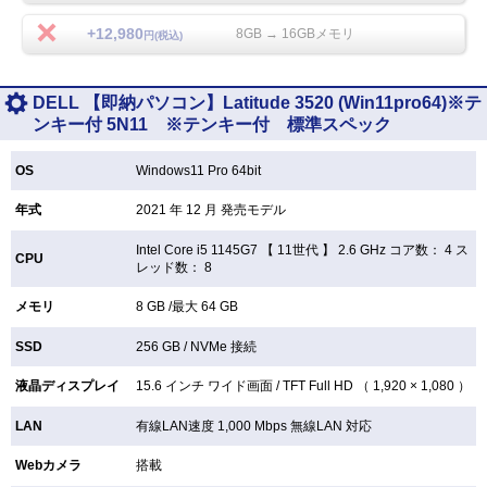
+12,980
8GB → 16GBメモリ
円(税込)
DELL 【即納パソコン】Latitude 3520 (Win11pro64)※テ
ンキー付 5N11 ※テンキー付 標準スペック
OS
Windows11 Pro 64bit
年式
2021 年 12 月 発売モデル
Intel Core i5 1145G7 【
11世代 】 2.6 GHz コア数： 4 ス
CPU
レッド数： 8
メモリ
8 GB /最大 64 GB
SSD
256 GB /
NVMe 接続
液晶ディスプレイ
15.6 インチ
ワイド画面 /
TFT
Full HD （ 1,920 × 1,080 ）
LAN
有線LAN速度 1,000 Mbps 無線LAN
対応
Webカメラ
搭載