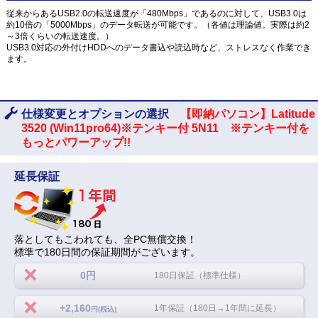
従来からあるUSB2.0の転送速度が「480Mbps」であるのに対して、USB3.0は
約10倍の「5000Mbps」のデータ転送が可能です。（各値は理論値。実際は約2
～3倍くらいの転送速度。）
USB3.0対応の外付けHDDへのデータ書込や読込時など、ストレスなく作業でき
ます。
仕様変更とオプションの選択
【即納パソコン】Latitude
3520 (Win11pro64)※テンキー付 5N11 ※テンキー付を
もっとパワーアップ!!
延長保証
落としてもこわれても、全PC無償交換！
標準で180日間の保証期間がございます。
0円
180日保証（標準仕様）
+2,160
1年保証（180日→1年間に延長）
円(税込)