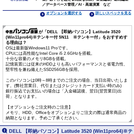
／データベース管理／AI・高速演算 など
オプションを選択する
詳しいスペックを見る
が「DELL 【即納パソコン】Latitude 3520
(Win11pro64)※テンキー付 5N11 ※テンキー付」をおすすめす
る理由は？
OSは最新版Windows11 Proです。
CPUには高性能なIntel Core i5 2.6GHzを搭載。
十分な容量のメモリ8GBを搭載。
記憶装置には従来のHDDよりも高いパフォーマンスと省電力性、
堅牢性を兼ね備えたSSD256GBを採用。
このパソコンは0時～8時までのご注文の場合、当日出荷いたしま
す。(弊社営業日、代引またはクレジットカード支払い時のみ)
銀行振込でお支払いの場合は「入金確認後、翌日(翌営業日)出
荷」となります。
【オプションをご注文時のご注意】
メモリ、HDD、Officeをオプションよりご注文の際は通常商品の
納期となります。予めご了承ください。
DELL 【即納パソコン】Latitude 3520 (Win11pro64)※テ