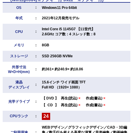
：
OS
Windows11 Pro 64bit
年式
：
2021年12月発売モデル
Intel Core i5 1145G7 【11世代】
：
CPU
2.6GHz コア数：4 スレッド数：8
メモリ
：
8GB
ストレージ
：
SSD 256GB NVMe
外形寸法
：
約361× 約240.9× 約18.06
W×D×H(mm)
液晶
15.6インチ ワイド画面 TFT
：
ディスプレイ
Full HD （1920× 1080）
【
DVD
】
再生(読込)
×
作成(書込)
×
光学ドライブ
：
【
CD
】
再生(読込)
×
作成(書込)
×
24
CPUランク
：
WEBデザイン／グラフィックデザイン／CAD・3D編
ご利用用途
：
集／数千行を超える高度な演算／音楽編集／動画編集