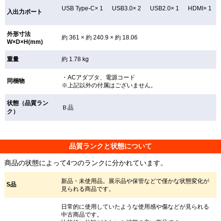
USB Type-C× 1 USB3.0× 2 USB2.0× 1 HDMI× 1
入出力ポート
外形寸法
約 361 × 約 240.9 × 約 18.06
W×D×H(mm)
重量
約 1.78 kg
・ACアダプタ、電源コード
同梱物
※上記以外の付属はございません。
状態（品質ラン
Ｂ品
ク）
品質ランクと状態について
商品の状態によって4つのランクに分かれています。
新品・未使用品。展示品や保管などで僅かな状態変化が
S品
見られる商品です。
日常的に使用していたような使用感や傷などが見られる
中古商品です。