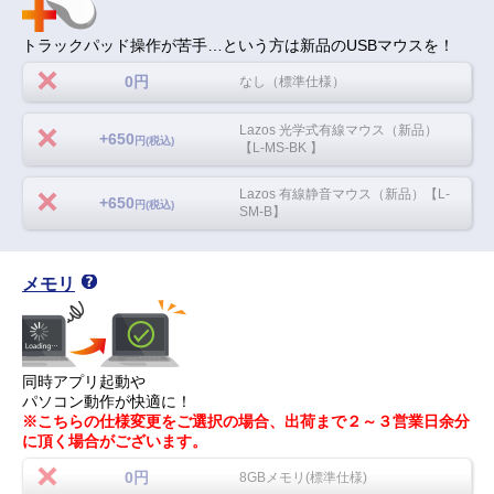
トラックパッド操作が苦手…という方は新品のUSBマウスを！
0円
なし（標準仕様）
Lazos 光学式有線マウス（新品）
+650
円(税込)
【L-MS-BK 】
Lazos 有線静音マウス（新品）【L-
+650
円(税込)
SM-B】
メモリ
同時アプリ起動や
パソコン動作が快適に！
※こちらの仕様変更をご選択の場合、出荷まで２～３営業日余分
に頂く場合がございます。
0円
8GBメモリ(標準仕様)