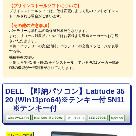
【プリインストールソフトについて】
プリインストールソフトは、仕様変更によって別のソフトがインス
トールされる場合がございます。
【その他の注意事項】
バッテリーは消耗品の為保証対象外となります。
また、リコール対象品についてはお客様より製造メーカーへお手続
きいただきます。
※例：バッテリーの完全消耗、バッテリーの交換メッセージが表示
する等。
機種特有の症状
※例：再生PC用正規OSをインストールしているPCはメーカー純正
OSの機能が一部制限がされております。
DELL 【即納パソコン】Latitude 35
20 (Win11pro64)※テンキー付 5N11
※テンキー付
Windows11 Pro
Intel Core i5 2.6GHz
SSD 256GB
メモリ 8GB
無線LAN
テレワーク推奨