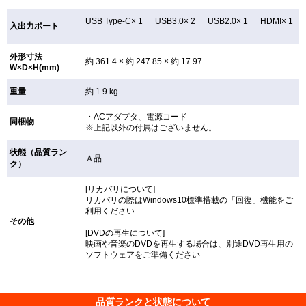
USB Type-C× 1 USB3.0× 2 USB2.0× 1 HDMI× 1
入出力ポート
外形寸法
約 361.4 × 約 247.85 × 約 17.97
W×D×H(mm)
重量
約 1.9 kg
・ACアダプタ、電源コード
同梱物
※上記以外の付属はございません。
状態（品質ラン
Ａ品
ク）
[リカバリについて]
リカバリの際はWindows10標準搭載の「回復」機能をご
利用ください
その他
[DVDの再生について]
映画や音楽のDVDを再生する場合は、別途DVD再生用の
ソフトウェアをご準備ください
品質ランクと状態について