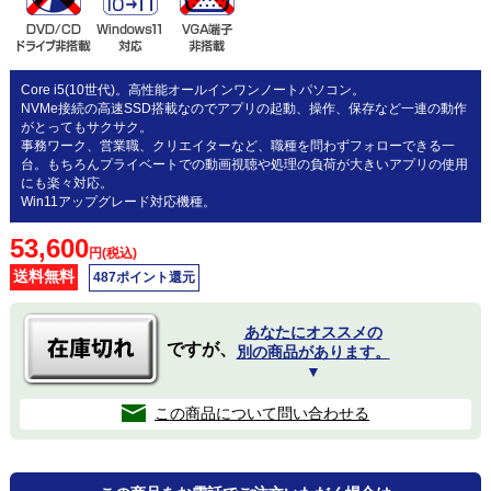
Core i5(10世代)。高性能オールインワンノートパソコン。
NVMe接続の高速SSD搭載なのでアプリの起動、操作、保存など一連の動作
がとってもサクサク。
事務ワーク、営業職、クリエイターなど、職種を問わずフォローできる一
台。もちろんプライベートでの動画視聴や処理の負荷が大きいアプリの使用
にも楽々対応。
Win11アップグレード対応機種。
53,600
円(税込)
送料無料
487ポイント還元
あなたにオススメの
ですが、
別の商品があります。
▼
この商品について問い合わせる