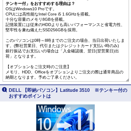
テンキー付」をおすすめする理由は？
OSはWindows10 Proです。
CPUには高性能なIntel Core i5 1.6GHzを搭載。
十分な容量のメモリ8GBを搭載。
記憶装置には従来のHDDよりも高いパフォーマンスと省電力性、
堅牢性を兼ね備えたSSD256GBを採用。
このパソコンは0時～8時までのご注文の場合、当日出荷いたしま
す。(弊社営業日、代引またはクレジットカード支払い時のみ)
銀行振込でお支払いの場合は「入金確認後、翌日(翌営業日)出
荷」となります。
【オプションをご注文時のご注意】
メモリ、HDD、Officeをオプションよりご注文の際は通常商品の
納期となります。予めご了承ください。
DELL 【即納パソコン】Latitude 3510 ※テンキー付の
おすすめポイントは