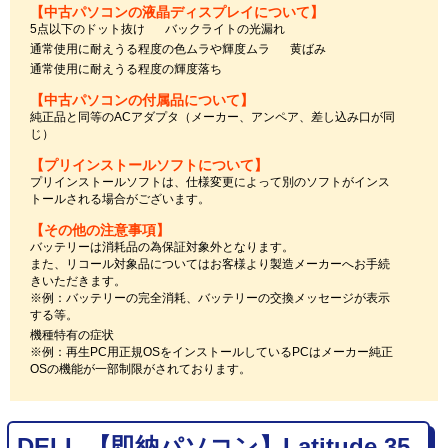
【中古パソコンの液晶ディスプレイについて】
5点以下のドット抜け
バックライトの光漏れ
通常使用に耐えうる程度の色ムラや輝度ムラ
黄ばみ
通常使用に耐えうる程度の輝度落ち
【中古パソコンの付属品について】
純正品と同等のACアダプタ（メーカー、アンペア、差し込み口が同
じ）
【プリインストールソフトについて】
プリインストールソフトは、仕様変更によって別のソフトがインス
トールされる場合がございます。
【その他の注意事項】
バッテリーは消耗品の為保証対象外となります。
また、リコール対象品についてはお客様より製造メーカーへお手続
きいただきます。
※例：バッテリーの完全消耗、バッテリーの交換メッセージが表示
する等。
機種特有の症状
※例：再生PC用正規OSをインストールしているPCはメーカー純正
OSの機能が一部制限がされております。
DELL 【即納パソコン】Latitude 35