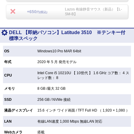
Lazos 有線静音マウス（新品）【L-
+650
円(税込)
SM-B】
DELL 【即納パソコン】Latitude 3510 ※テンキー付
標準スペック
OS
Windows10 Pro MAR 64bit
年式
2020 年 5 月 発売モデル
Intel Core i5 10210U 【
10世代 】 1.6 GHz コア数： 4 ス
CPU
レッド数： 8
メモリ
8 GB /最大 32 GB
SSD
256 GB /
NVMe 接続
液晶ディスプレイ
15.6 インチ
ワイド画面 /
TFT
Full HD （ 1,920 × 1,080 ）
LAN
有線LAN速度 1,000 Mbps 無線LAN
対応
Webカメラ
搭載