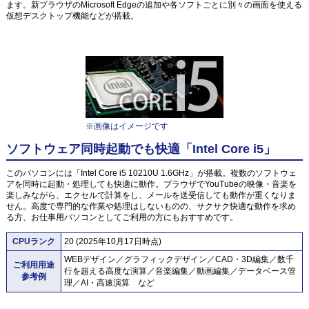
ます。新ブラウザのMicrosoft Edgeの追加や各ソフトごとに別々の画面を使える
仮想デスクトップ機能などが搭載。
※画像はイメージです
ソフトウェア同時起動でも快適「Intel Core i5」
このパソコンには「Intel Core i5 10210U 1.6GHz」が搭載。複数のソフトウェ
アを同時に起動・処理しても快適に動作。ブラウザでYouTubeの映像・音楽を
楽しみながら、エクセルで計算をし、メールを送受信しても動作が重くなりま
せん。高度で専門的な作業や処理はしないものの、サクサク快適な動作を求め
る方、お仕事用パソコンとしてご利用の方にもおすすめです。
CPUランク
20 (2025年10月17日時点)
WEBデザイン／グラフィックデザイン／CAD・3D編集／数千
ご利用用途
行を超える高度な演算／音楽編集／動画編集／データベース管
参考例
理／AI・高速演算 など