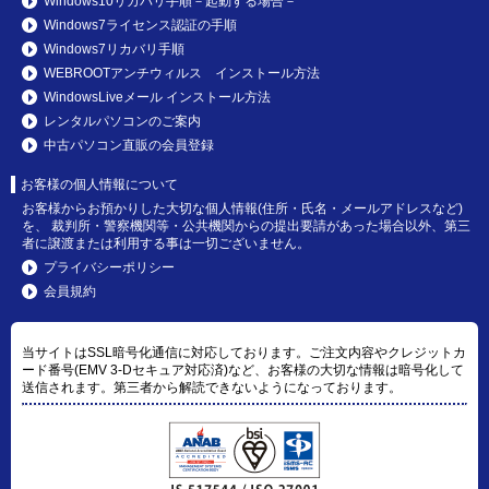
Windows10リカバリ手順－起動する場合－
Windows7ライセンス認証の手順
Windows7リカバリ手順
WEBROOTアンチウィルス インストール方法
WindowsLiveメール インストール方法
レンタルパソコンのご案内
中古パソコン直販の会員登録
お客様の個人情報について
お客様からお預かりした大切な個人情報(住所・氏名・メールアドレスなど)
を、 裁判所・警察機関等・公共機関からの提出要請があった場合以外、第三
者に譲渡または利用する事は一切ございません。
プライバシーポリシー
会員規約
当サイトはSSL暗号化通信に対応しております。ご注文内容やクレジットカ
ード番号(EMV 3-Dセキュア対応済)など、お客様の大切な情報は暗号化して
送信されます。第三者から解読できないようになっております。