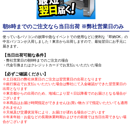
朝8時までのご注文なら当日出荷 ※弊社営業日のみ
使っているパソコンの故障や急なイベントでの使用などに便利な「即納OK」の
中古パソコンが入荷しました！東京から出荷しますので、最短翌日にお手元に
届きます。
【当日出荷可能な条件】
・弊社営業日の朝8時までのご注文の場合
・代金引換またはクレジットカードでお支払いいただいた場合
【必ずご確認ください】
※土日祝日の弊社休業日のご注文は翌営業日の出荷となります
※銀行振込でお支払いいただいた場合は弊社にて入金確認ができた翌営業日の
出荷となります
※東京都からの出荷のため、地域により翌々日以降着でのお届けとなる場合が
ございます
※本商品はお届け時間指定ができません(お買い物カゴで指定いただいても適用
されません)
※天候及び交通状況等により、お届けが遅れる場合がございます
※年末年始・お盆などの長期休業時期およびその前後では当日出荷できない場
合がございます