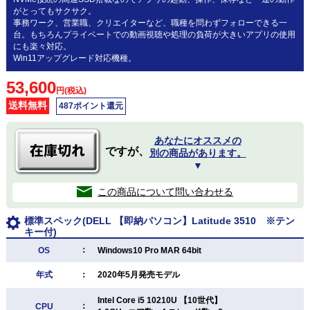
がとってもサクサク。
事務ワーク、営業職、クリエイターなど、職種を問わずフォローできる一
台。もちろんプライベートでの動画視聴や処理の負荷が大きいアプリの使用
にも楽々対応。
Win11アップグレード対応機種。
53,600
円(税込)
送料無料
487ポイント還元
あなたにオススメの
ですが、
別の商品があります。
▼
この商品について問い合わせる
標準スペック(DELL 【即納パソコン】Latitude 3510 ※テン
キー付)
：
OS
Windows10 Pro MAR 64bit
年式
：
2020年5月発売モデル
Intel Core i5 10210U 【10世代】
：
CPU