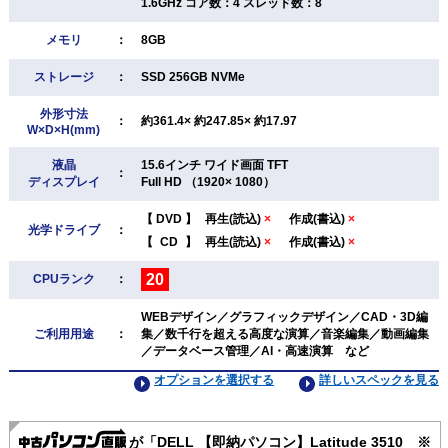
1.6GHz コア数：4 スレッド数：8
メモリ
：
8GB
ストレージ
：
SSD 256GB NVMe
外形寸法
：
約361.4× 約247.85× 約17.97
W×D×H(mm)
液晶
15.6インチ ワイド画面 TFT
：
ディスプレイ
Full HD （1920× 1080）
【
DVD
】
再生(読込)
×
作成(書込)
×
光学ドライブ
：
【
CD
】
再生(読込)
×
作成(書込)
×
20
CPUランク
：
WEBデザイン／グラフィックデザイン／CAD・3D編
ご利用用途
：
集／数千行を超える高度な演算／音楽編集／動画編集
／データベース管理／AI・高速演算 など
オプションを選択する
詳しいスペックを見る
が「DELL 【即納パソコン】Latitude 3510 ※