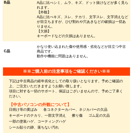
B品
A品に比べシミ、ムラ、キズ、ドット抜けなどが多く見ら
れます。
【外観】
A品に比べキズ、スレ、テカリ、文字スレ、文字消えなど
が目立ちますが、ひび割れや穴あきなどの破損は一切あ
りません。
【欠損】
キーボードなどの欠損はありません。
かなり使い込まれた傷や使用感・劣化などが目立つ中古
C品
商品です。
動作や機能に問題はありません。
※※ご購入前の注意事項をご確認ください※※
下記は中古商品の経年劣化としての取り扱いとなります。予めご確認の
上、ご注文いただきますようお願い致します。
項目に対する一切のサポート、保証はございませんので、予めご了承く
ださい。
【中古パソコンの外観について】
日焼け等の黄ばみ
各コネクターカバー、ネジカバーの欠品
キーボードのテカリ、一部文字消え
擦り傷
ゴム足の欠品
一部の塗装ハゲ、コーティングハゲ
シール貼りの跡、落ちない汚れ