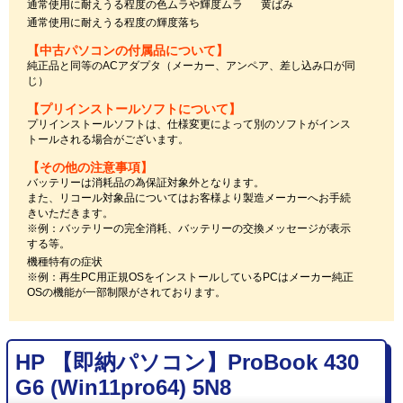
通常使用に耐えうる程度の色ムラや輝度ムラ
黄ばみ
通常使用に耐えうる程度の輝度落ち
【中古パソコンの付属品について】
純正品と同等のACアダプタ（メーカー、アンペア、差し込み口が同
じ）
【プリインストールソフトについて】
プリインストールソフトは、仕様変更によって別のソフトがインス
トールされる場合がございます。
【その他の注意事項】
バッテリーは消耗品の為保証対象外となります。
また、リコール対象品についてはお客様より製造メーカーへお手続
きいただきます。
※例：バッテリーの完全消耗、バッテリーの交換メッセージが表示
する等。
機種特有の症状
※例：再生PC用正規OSをインストールしているPCはメーカー純正
OSの機能が一部制限がされております。
HP 【即納パソコン】ProBook 430
G6 (Win11pro64) 5N8