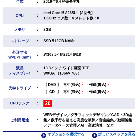
年式
：
2019年6月発売モデル
Intel Core i5 8265U 【8世代】
：
CPU
1.6GHz コア数：4 スレッド数：8
メモリ
：
8GB
ストレージ
：
SSD 512GB NVMe
外形寸法
：
約308.5× 約231× 約18
W×D×H(mm)
液晶
13.3インチ ワイド画面 TFT
：
ディスプレイ
WXGA （1366× 768）
【
DVD
】
再生(読込)
×
作成(書込)
×
光学ドライブ
：
【
CD
】
再生(読込)
×
作成(書込)
×
20
CPUランク
：
WEBデザイン／グラフィックデザイン／CAD・3D編
ご利用用途
：
集／数千行を超える高度な演算／音楽編集／動画編集
／データベース管理／AI・高速演算 など
オプションを選択する
詳しいスペックを見る