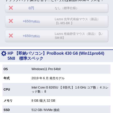
0円
なし（標準仕様）
Lazos 光学式有線マウス（新品）
+650
円(税込)
【L-MS-BK 】
Lazos 有線静音マウス（新品）【L-
+650
円(税込)
SM-B】
HP 【即納パソコン】ProBook 430 G6 (Win11pro64)
5N8 標準スペック
OS
Windows11 Pro 64bit
年式
2019 年 6 月 発売モデル
Intel Core i5 8265U 【
8世代 】 1.6 GHz コア数： 4 スレ
CPU
ッド数： 8
メモリ
8 GB /最大 32 GB
SSD
512 GB /
NVMe 接続