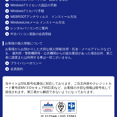
Windows7ライセンス認証の手順
Windows7リカバリ手順
WEBROOTアンチウィルス インストール方法
WindowsLiveメール インストール方法
レンタルパソコンのご案内
中古パソコン直販の会員登録
お客様の個人情報について
お客様からお預かりした大切な個人情報(住所・氏名・メールアドレスなど)
を、 裁判所・警察機関等・公共機関からの提出要請があった場合以外、第三
者に譲渡または利用する事は一切ございません。
プライバシーポリシー
会員規約
当サイトはSSL暗号化通信に対応しております。ご注文内容やクレジットカ
ード番号(EMV 3-Dセキュア対応済)など、お客様の大切な情報は暗号化して
送信されます。第三者から解読できないようになっております。