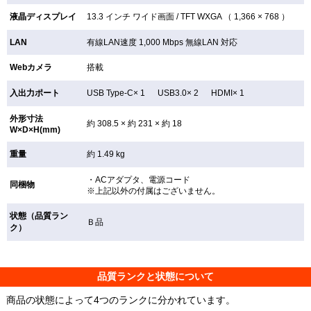
液晶ディスプレイ
13.3 インチ
ワイド画面 /
TFT
WXGA （ 1,366 × 768 ）
LAN
有線LAN速度 1,000 Mbps 無線LAN
対応
Webカメラ
搭載
入出力ポート
USB Type-C× 1 USB3.0× 2 HDMI× 1
外形寸法
約 308.5 × 約 231 × 約 18
W×D×H(mm)
重量
約 1.49 kg
・ACアダプタ、電源コード
同梱物
※上記以外の付属はございません。
状態（品質ラン
Ｂ品
ク）
品質ランクと状態について
商品の状態によって4つのランクに分かれています。