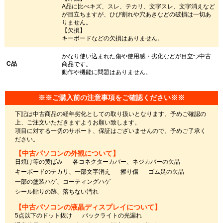
A品に比べキズ、スレ、テカリ、文字スレ、文字消えなど
が目立ちますが、ひび割れや穴あきなどの破損は一切あ
りません。
【欠損】
キーボードなどの欠損はありません。
かなり使い込まれた傷や使用感・劣化などが目立つ中古
C品
商品です。
動作や機能に問題はありません。
※※ご購入前の注意事項をご確認ください※※
下記は中古商品の経年劣化としての取り扱いとなります。予めご確認の
上、ご注文いただきますようお願い致します。
項目に対する一切のサポート、保証はございませんので、予めご了承く
ださい。
【中古パソコンの外観について】
日焼け等の黄ばみ
各コネクターカバー、ネジカバーの欠品
キーボードのテカリ、一部文字消え
擦り傷
ゴム足の欠品
一部の塗装ハゲ、コーティングハゲ
シール貼りの跡、落ちない汚れ
【中古パソコンの液晶ディスプレイについて】
5点以下のドット抜け
バックライトの光漏れ