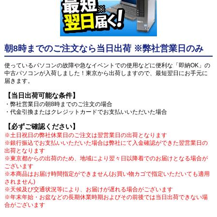
朝8時までのご注文なら当日出荷 ※弊社営業日のみ
使っているパソコンの故障や急なイベントでの使用などに便利な「即納OK」の
中古パソコンが入荷しました！東京から出荷しますので、最短翌日にお手元に
届きます。
【当日出荷可能な条件】
・弊社営業日の朝8時までのご注文の場合
・代金引換またはクレジットカードでお支払いいただいた場合
【必ずご確認ください】
※土日祝日の弊社休業日のご注文は翌営業日の出荷となります
※銀行振込でお支払いいただいた場合は弊社にて入金確認ができた翌営業日の
出荷となります
※東京都からの出荷のため、地域により翌々日以降着でのお届けとなる場合が
ございます
※本商品はお届け時間指定ができません(お買い物カゴで指定いただいても適用
されません)
※天候及び交通状況等により、お届けが遅れる場合がございます
※年末年始・お盆などの長期休業時期およびその前後では当日出荷できない場
合がございます