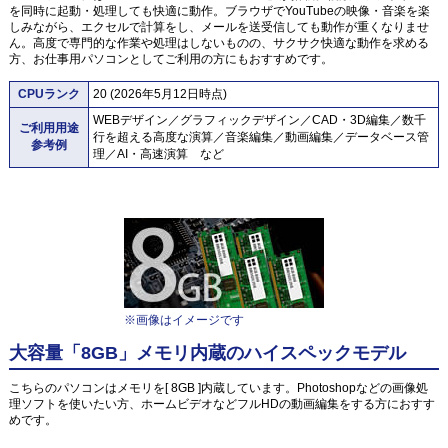
を同時に起動・処理しても快適に動作。ブラウザでYouTubeの映像・音楽を楽
しみながら、エクセルで計算をし、メールを送受信しても動作が重くなりませ
ん。高度で専門的な作業や処理はしないものの、サクサク快適な動作を求める
方、お仕事用パソコンとしてご利用の方にもおすすめです。
CPUランク
20 (2026年5月12日時点)
WEBデザイン／グラフィックデザイン／CAD・3D編集／数千
ご利用用途
行を超える高度な演算／音楽編集／動画編集／データベース管
参考例
理／AI・高速演算 など
※画像はイメージです
大容量「8GB」メモリ内蔵のハイスペックモデル
こちらのパソコンはメモリを[ 8GB ]内蔵しています。Photoshopなどの画像処
理ソフトを使いたい方、ホームビデオなどフルHDの動画編集をする方におすす
めです。