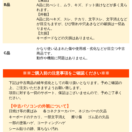
【液晶】
B品
A品に比べシミ、ムラ、キズ、ドット抜けなどが多く見ら
れます。
【外観】
A品に比べキズ、スレ、テカリ、文字スレ、文字消えなど
が目立ちますが、ひび割れや穴あきなどの破損は一切あ
りません。
【欠損】
キーボードなどの欠損はありません。
かなり使い込まれた傷や使用感・劣化などが目立つ中古
C品
商品です。
動作や機能に問題はありません。
※※ご購入前の注意事項をご確認ください※※
下記は中古商品の経年劣化としての取り扱いとなります。予めご確認の
上、ご注文いただきますようお願い致します。
項目に対する一切のサポート、保証はございませんので、予めご了承く
ださい。
【中古パソコンの外観について】
日焼け等の黄ばみ
各コネクターカバー、ネジカバーの欠品
キーボードのテカリ、一部文字消え
擦り傷
ゴム足の欠品
一部の塗装ハゲ、コーティングハゲ
シール貼りの跡、落ちない汚れ