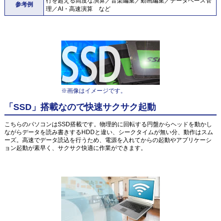
行を超える高度な演算／音楽編集／動画編集／データベース管
参考例
理／AI・高速演算 など
※画像はイメージです。
「SSD」搭載なので快速サクサク起動
こちらのパソコンはSSD搭載です。物理的に回転する円盤からヘッドを動かし
ながらデータを読み書きするHDDと違い、シークタイムが無い分、動作はスム
ーズ。高速でデータ読込を行うため、電源を入れてからの起動やアプリケーシ
ョン起動が素早く、サクサク快適に作業ができます。