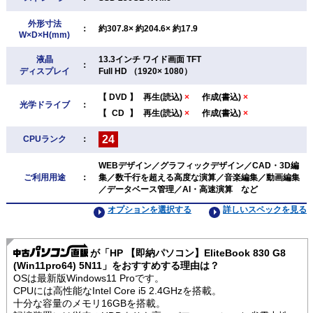
外形寸法
：
約307.8× 約204.6× 約17.9
W×D×H(mm)
液晶
13.3インチ ワイド画面 TFT
：
ディスプレイ
Full HD （1920× 1080）
【
DVD
】
再生(読込)
×
作成(書込)
×
光学ドライブ
：
【
CD
】
再生(読込)
×
作成(書込)
×
24
CPUランク
：
WEBデザイン／グラフィックデザイン／CAD・3D編
ご利用用途
：
集／数千行を超える高度な演算／音楽編集／動画編集
／データベース管理／AI・高速演算 など
オプションを選択する
詳しいスペックを見る
が「HP 【即納パソコン】EliteBook 830 G8
(Win11pro64) 5N11」をおすすめする理由は？
OSは最新版Windows11 Proです。
CPUには高性能なIntel Core i5 2.4GHzを搭載。
十分な容量のメモリ16GBを搭載。