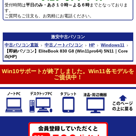
受付時間は
平日のみ・あさ１０時～よる６時
までとなっておりま
す。
ご質問もご注文も、お気軽にお電話ください。
激安
中古パソコン
中古パソコン直販
中古ノートパソコン
HP
Windows11
【即納パソコン】EliteBook 830 G8 (Win11pro64) 5N11｜Core
i5(HP)
Win10サポートが終了しました。Win11各モデルを
ご提供中！