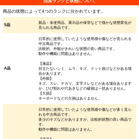
品質ランクと状態について
商品の状態によって4つのランクに分かれています。
新品・未使用品。展示品や保管などで僅かな状態変化が
S品
見られる商品です。
日常的に使用していたような使用感や傷などが見られる
中古商品です。
比較的、外観がきれいな状態の良い商品です。
動作や機能に問題はありません。
【液晶】
A品
目立たないシミ、ムラ、キズ、ドット抜けなどがある場
合があります。
【外観】
キズ、スレ、テカリ、文字スレなどがある場合あります
が、ひび割れや穴あきなどの破損は一切ありません。
【欠損】
キーボードなどの欠損はありません。
日常的に使用していたような使用感や傷などが多く見ら
れる中古商品です。
多少のキズなどがありますが、比較的状態の良い商品で
す。
動作や機能に問題はありません。