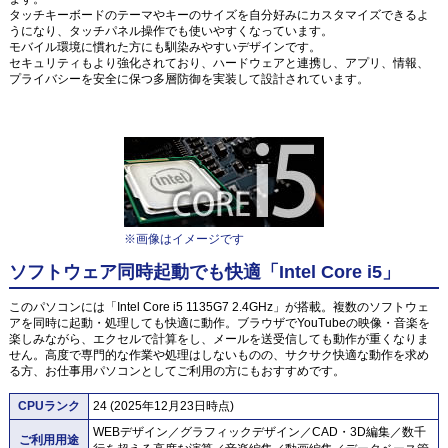
タッチキーボードのテーマやキーのサイズを自分好みにカスタマイズできるよ
うになり、タッチパネル操作でも使いやすくなっています。
モバイル環境に慣れた方にも馴染みやすいデザインです。
セキュリティもより強化されており、ハードウェアと連携し、アプリ、情報、
プライバシーを安全に保つ多層防御を実装して設計されています。
※画像はイメージです
ソフトウェア同時起動でも快適「Intel Core i5」
このパソコンには「Intel Core i5 1135G7 2.4GHz」が搭載。複数のソフトウェ
アを同時に起動・処理しても快適に動作。ブラウザでYouTubeの映像・音楽を
楽しみながら、エクセルで計算をし、メールを送受信しても動作が重くなりま
せん。高度で専門的な作業や処理はしないものの、サクサク快適な動作を求め
る方、お仕事用パソコンとしてご利用の方にもおすすめです。
CPUランク
24 (2025年12月23日時点)
WEBデザイン／グラフィックデザイン／CAD・3D編集／数千
ご利用用途