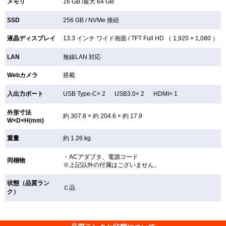
メモリ
16 GB /最大 64 GB
SSD
256 GB /
NVMe 接続
液晶ディスプレイ
13.3 インチ
ワイド画面 /
TFT
Full HD （ 1,920 × 1,080 ）
LAN
無線LAN
対応
Webカメラ
搭載
入出力ポート
USB Type-C× 2 USB3.0× 2 HDMI× 1
外形寸法
約 307.8 × 約 204.6 × 約 17.9
W×D×H(mm)
重量
約 1.26 kg
・ACアダプタ、電源コード
同梱物
※上記以外の付属はございません。
状態（品質ラン
Ｃ品
ク）