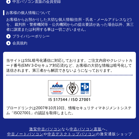
中古パソコン直販の会員登録
お客様の個人情報について
お客様からお預かりした大切な個人情報(住所・氏名・メールアドレスなど)
を、 裁判所・警察機関等・公共機関からの提出要請があった場合以外、第三
者に譲渡または利用する事は一切ございません。
プライバシーポリシー
会員規約
当サイトはSSL暗号化通信に対応しております。ご注文内容やクレジットカ
ード番号(EMV 3-Dセキュア対応済)など、お客様の大切な情報は暗号化して
送信されます。第三者から解読できないようになっております。
ブロードリンクは2007年10月10日、情報セキュリティマネジメントシステ
ム「ISO27001」の認証を取得しました。
激安中古パソコン
なら
中古パソコン直販
へ。
中古ノートパソコン
や
中古デスクトップパソコン
の激安通販ショップ