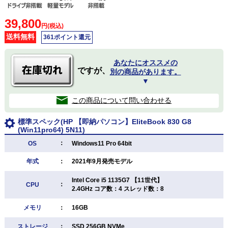
39,800
円(税込)
送料無料
361ポイント還元
あなたにオススメの
ですが、
別の商品があります。
▼
この商品について問い合わせる
標準スペック(HP 【即納パソコン】EliteBook 830 G8
(Win11pro64) 5N11)
：
OS
Windows11 Pro 64bit
年式
：
2021年9月発売モデル
Intel Core i5 1135G7 【11世代】
：
CPU
2.4GHz コア数：4 スレッド数：8
メモリ
：
16GB
ストレージ
：
SSD 256GB NVMe