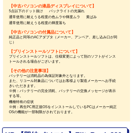
【中古パソコンの液晶ディスプレイについて】
5点以下のドット抜け
バックライトの光漏れ
通常使用に耐えうる程度の色ムラや輝度ムラ
黄ばみ
通常使用に耐えうる程度の輝度落ち
【中古パソコンの付属品について】
純正品と同等のACアダプタ（メーカー、アンペア、差し込み口が同
じ）
【プリインストールソフトについて】
プリインストールソフトは、仕様変更によって別のソフトがインス
トールされる場合がございます。
【その他の注意事項】
バッテリーは消耗品の為保証対象外となります。
また、リコール対象品についてはお客様より製造メーカーへお手続
きいただきます。
※例：バッテリーの完全消耗、バッテリーの交換メッセージが表示
する等。
機種特有の症状
※例：再生PC用正規OSをインストールしているPCはメーカー純正
OSの機能が一部制限がされております。