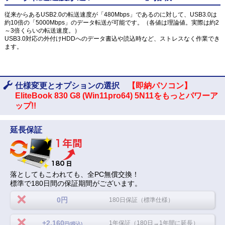
従来からあるUSB2.0の転送速度が「480Mbps」であるのに対して、USB3.0は
約10倍の「5000Mbps」のデータ転送が可能です。（各値は理論値。実際は約2
～3倍くらいの転送速度。）
USB3.0対応の外付けHDDへのデータ書込や読込時など、ストレスなく作業でき
ます。
仕様変更とオプションの選択
【即納パソコン】
EliteBook 830 G8 (Win11pro64) 5N11をもっとパワーア
ップ!!
延長保証
落としてもこわれても、全PC無償交換！
標準で180日間の保証期間がございます。
0円
180日保証（標準仕様）
+2,160
1年保証（180日→1年間に延長）
円(税込)