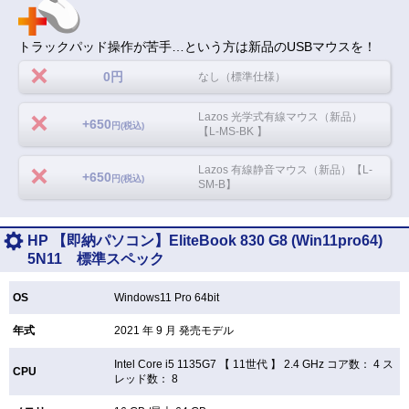
トラックパッド操作が苦手…という方は新品のUSBマウスを！
0円
なし（標準仕様）
Lazos 光学式有線マウス（新品）
+650
円(税込)
【L-MS-BK 】
Lazos 有線静音マウス（新品）【L-
+650
円(税込)
SM-B】
HP 【即納パソコン】EliteBook 830 G8 (Win11pro64)
5N11 標準スペック
OS
Windows11 Pro 64bit
年式
2021 年 9 月 発売モデル
Intel Core i5 1135G7 【
11世代 】 2.4 GHz コア数： 4 ス
CPU
レッド数： 8