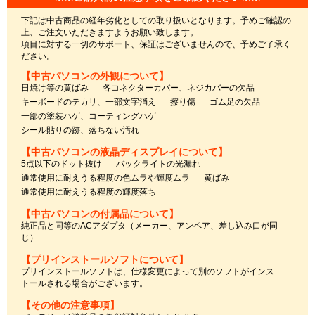
下記は中古商品の経年劣化としての取り扱いとなります。予めご確認の
上、ご注文いただきますようお願い致します。
項目に対する一切のサポート、保証はございませんので、予めご了承く
ださい。
【中古パソコンの外観について】
日焼け等の黄ばみ
各コネクターカバー、ネジカバーの欠品
キーボードのテカリ、一部文字消え
擦り傷
ゴム足の欠品
一部の塗装ハゲ、コーティングハゲ
シール貼りの跡、落ちない汚れ
【中古パソコンの液晶ディスプレイについて】
5点以下のドット抜け
バックライトの光漏れ
通常使用に耐えうる程度の色ムラや輝度ムラ
黄ばみ
通常使用に耐えうる程度の輝度落ち
【中古パソコンの付属品について】
純正品と同等のACアダプタ（メーカー、アンペア、差し込み口が同
じ）
【プリインストールソフトについて】
プリインストールソフトは、仕様変更によって別のソフトがインス
トールされる場合がございます。
【その他の注意事項】