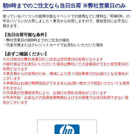
朝8時までのご注文なら当日出荷 ※弊社営業日のみ
使っているパソコンの故障や急なイベントでの使用などに便利な「即納OK」の
中古パソコンが入荷しました！東京から出荷しますので、最短翌日にお手元に
届きます。
【当日出荷可能な条件】
・弊社営業日の朝8時までのご注文の場合
・代金引換またはクレジットカードでお支払いいただいた場合
【必ずご確認ください】
※土日祝日の弊社休業日のご注文は翌営業日の出荷となります
※銀行振込でお支払いいただいた場合は弊社にて入金確認ができた翌営業日の
出荷となります
※東京都からの出荷のため、地域により翌々日以降着でのお届けとなる場合が
ございます
※本商品はお届け時間指定ができません(お買い物カゴで指定いただいても適用
されません)
※天候及び交通状況等により、お届けが遅れる場合がございます
※年末年始・お盆などの長期休業時期およびその前後では当日出荷できない場
合がございます