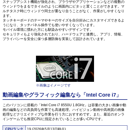
スナップアシスト機能が強化され、ブラウザやアプリケーションなどの複数の
ウィンドウをまるでタイルのように画面内にピタッと置くことができます。マ
ルチタスク時にウィンドウ同士が重なり合うことがなく、作業がしやすくなり
ます。
タッチキーボードのテーマやキーのサイズを自分好みにカスタマイズできるよ
うになり、タッチパネル操作でも使いやすくなっています。
モバイル環境に慣れた方にも馴染みやすいデザインです。
セキュリティもより強化されており、ハードウェアと連携し、アプリ、情報、
プライバシーを安全に保つ多層防御を実装して設計されています。
※画像はイメージです
動画編集やグラフィック編集なら「Intel Core i7」
このパソコンに搭載の「Intel Core i7 8550U 1.8GHz」は容量の大きい画像や動
画の編集などの高負荷な作業でも高速処理。ハイビジョン動画や高画質の画像
処理などクリエイティブな作業を行う方におすすめです。また、最近のオンラ
インゲームでも推奨CPUに指定されていることが多いCPUです。
CPUランク
19 (2026年5月13日時点)