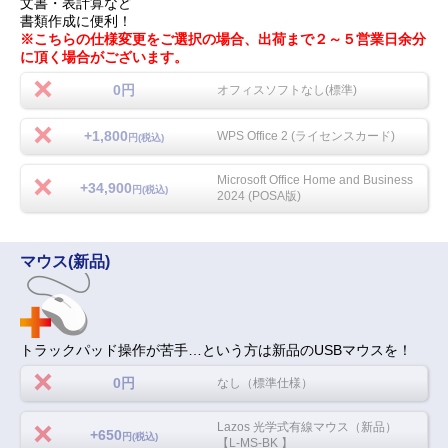
文書・表計算など
書類作成に便利！
※こちらの仕様変更をご選択の場合、出荷まで２～５営業日余分
に頂く場合がございます。
0円
オフィスソフトなし(標準)
+1,800
WPS Office 2 (ライセンスカード)
円(税込)
Microsoft Office Home and Business
+34,900
円(税込)
2024 (POSA版)
マウス(新品)
トラックパッド操作が苦手…という方は新品のUSBマウスを！
0円
なし（標準仕様）
Lazos 光学式有線マウス（新品）
+650
円(税込)
【L-MS-BK 】