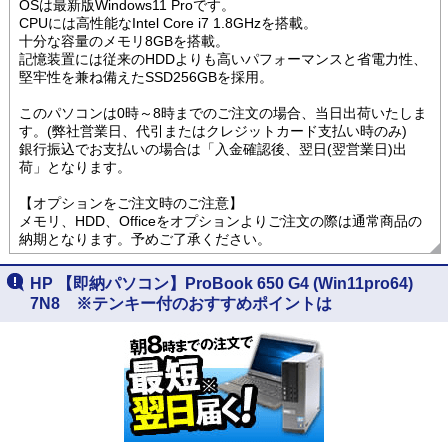
OSは最新版Windows11 Proです。
CPUには高性能なIntel Core i7 1.8GHzを搭載。
十分な容量のメモリ8GBを搭載。
記憶装置には従来のHDDよりも高いパフォーマンスと省電力性、
堅牢性を兼ね備えたSSD256GBを採用。
このパソコンは0時～8時までのご注文の場合、当日出荷いたしま
す。(弊社営業日、代引またはクレジットカード支払い時のみ)
銀行振込でお支払いの場合は「入金確認後、翌日(翌営業日)出
荷」となります。
【オプションをご注文時のご注意】
メモリ、HDD、Officeをオプションよりご注文の際は通常商品の
納期となります。予めご了承ください。
HP 【即納パソコン】ProBook 650 G4 (Win11pro64)
7N8 ※テンキー付のおすすめポイントは