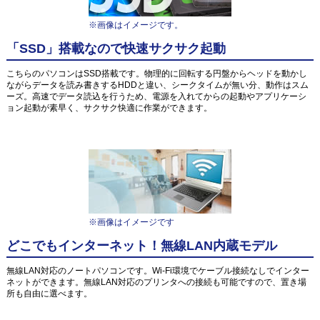
※画像はイメージです。
「SSD」搭載なので快速サクサク起動
こちらのパソコンはSSD搭載です。物理的に回転する円盤からヘッドを動かし
ながらデータを読み書きするHDDと違い、シークタイムが無い分、動作はスム
ーズ。高速でデータ読込を行うため、電源を入れてからの起動やアプリケーシ
ョン起動が素早く、サクサク快適に作業ができます。
※画像はイメージです
どこでもインターネット！無線LAN内蔵モデル
無線LAN対応のノートパソコンです。Wi-Fi環境でケーブル接続なしでインター
ネットができます。無線LAN対応のプリンタへの接続も可能ですので、置き場
所も自由に選べます。