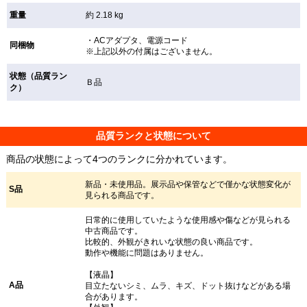
重量
約 2.18 kg
・ACアダプタ、電源コード
同梱物
※上記以外の付属はございません。
状態（品質ラン
Ｂ品
ク）
品質ランクと状態について
商品の状態によって4つのランクに分かれています。
新品・未使用品。展示品や保管などで僅かな状態変化が
S品
見られる商品です。
日常的に使用していたような使用感や傷などが見られる
中古商品です。
比較的、外観がきれいな状態の良い商品です。
動作や機能に問題はありません。
【液晶】
A品
目立たないシミ、ムラ、キズ、ドット抜けなどがある場
合があります。