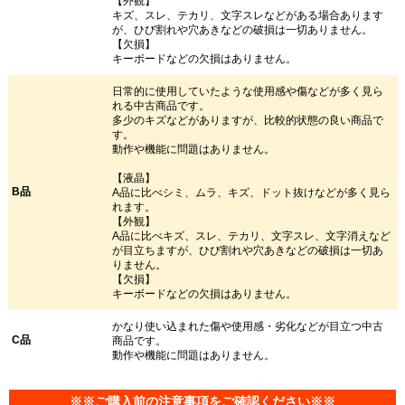
【外観】
キズ、スレ、テカリ、文字スレなどがある場合あります
が、ひび割れや穴あきなどの破損は一切ありません。
【欠損】
キーボードなどの欠損はありません。
日常的に使用していたような使用感や傷などが多く見ら
れる中古商品です。
多少のキズなどがありますが、比較的状態の良い商品で
す。
動作や機能に問題はありません。
【液晶】
B品
A品に比べシミ、ムラ、キズ、ドット抜けなどが多く見ら
れます。
【外観】
A品に比べキズ、スレ、テカリ、文字スレ、文字消えなど
が目立ちますが、ひび割れや穴あきなどの破損は一切あ
りません。
【欠損】
キーボードなどの欠損はありません。
かなり使い込まれた傷や使用感・劣化などが目立つ中古
C品
商品です。
動作や機能に問題はありません。
※※ご購入前の注意事項をご確認ください※※