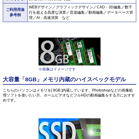
WEBデザイン／グラフィックデザイン／CAD・3D編集／数千
ご利用用途
行を超える高度な演算／音楽編集／動画編集／データベース管
参考例
理／AI・高速演算 など
※画像はイメージです
大容量「8GB」メモリ内蔵のハイスペックモデル
こちらのパソコンはメモリを[ 8GB ]内蔵しています。Photoshopなどの画像処
理ソフトを使いたい方、ホームビデオなどフルHDの動画編集をする方におすす
めです。