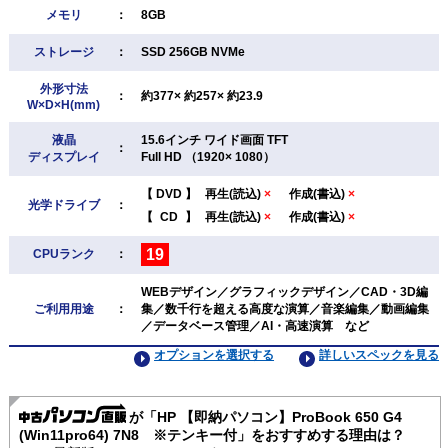
メモリ
：
8GB
ストレージ
：
SSD 256GB NVMe
外形寸法
：
約377× 約257× 約23.9
W×D×H(mm)
液晶
15.6インチ ワイド画面 TFT
：
ディスプレイ
Full HD （1920× 1080）
【
DVD
】
再生(読込)
×
作成(書込)
×
光学ドライブ
：
【
CD
】
再生(読込)
×
作成(書込)
×
19
CPUランク
：
WEBデザイン／グラフィックデザイン／CAD・3D編
ご利用用途
：
集／数千行を超える高度な演算／音楽編集／動画編集
／データベース管理／AI・高速演算 など
オプションを選択する
詳しいスペックを見る
が「HP 【即納パソコン】ProBook 650 G4
(Win11pro64) 7N8 ※テンキー付」をおすすめする理由は？