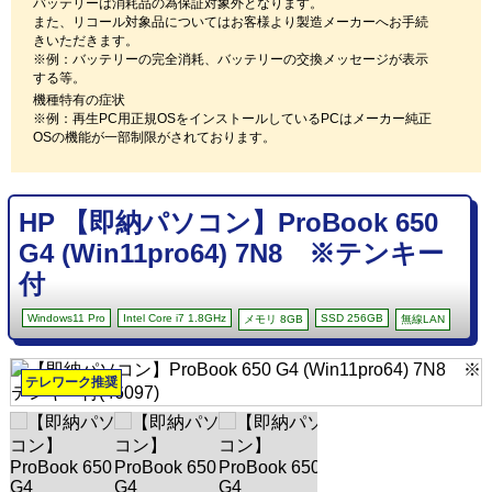
バッテリーは消耗品の為保証対象外となります。
また、リコール対象品についてはお客様より製造メーカーへお手続
きいただきます。
※例：バッテリーの完全消耗、バッテリーの交換メッセージが表示
する等。
機種特有の症状
※例：再生PC用正規OSをインストールしているPCはメーカー純正
OSの機能が一部制限がされております。
HP 【即納パソコン】ProBook 650
G4 (Win11pro64) 7N8 ※テンキー
付
Windows11 Pro
Intel Core i7 1.8GHz
SSD 256GB
メモリ 8GB
無線LAN
テレワーク推奨