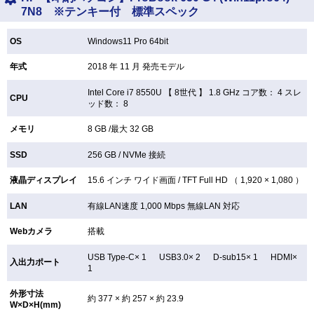
7N8 ※テンキー付 標準スペック
OS
Windows11 Pro 64bit
年式
2018 年 11 月 発売モデル
Intel Core i7 8550U 【
8世代 】 1.8 GHz コア数： 4 スレ
CPU
ッド数： 8
メモリ
8 GB /最大 32 GB
SSD
256 GB /
NVMe 接続
液晶ディスプレイ
15.6 インチ
ワイド画面 /
TFT
Full HD （ 1,920 × 1,080 ）
LAN
有線LAN速度 1,000 Mbps 無線LAN
対応
Webカメラ
搭載
USB Type-C× 1 USB3.0× 2 D-sub15× 1 HDMI×
入出力ポート
1
外形寸法
約 377 × 約 257 × 約 23.9
W×D×H(mm)