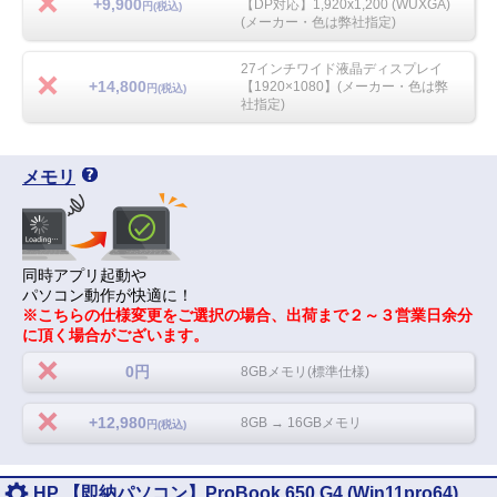
+9,900
【DP対応】1,920x1,200 (WUXGA)
円(税込)
(メーカー・色は弊社指定)
27インチワイド液晶ディスプレイ
+14,800
【1920×1080】(メーカー・色は弊
円(税込)
社指定)
メモリ
同時アプリ起動や
パソコン動作が快適に！
※こちらの仕様変更をご選択の場合、出荷まで２～３営業日余分
に頂く場合がございます。
0円
8GBメモリ(標準仕様)
+12,980
8GB → 16GBメモリ
円(税込)
HP 【即納パソコン】ProBook 650 G4 (Win11pro64)