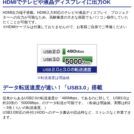
HDMIでテレビや液晶ディスプレイに出力OK
HDMI出力端子搭載。HDMI入力対応のテレビや液晶ディスプレイ、プロジェク
ターへの出力が可能なため、高解像度の大きな画面でもパソコン操作していた
だくことが可能です。
※HDMIケーブルは付属しておりませんので、お客様ご自身でご準備ください
※転送速度は理論値
データ転送速度が速い！「USB3.0」搭載
従来からあるUSB2.0の転送速度が「480Mbps」であるのに対して、USB3.0は
約10倍の「5000Mbps」のデータ転送が可能です。（各値は理論値。実際は約2
～3倍くらいの転送速度。）
USB3.0対応の外付けHDDへのデータ書込や読込時など、ストレスなく作業でき
ます。