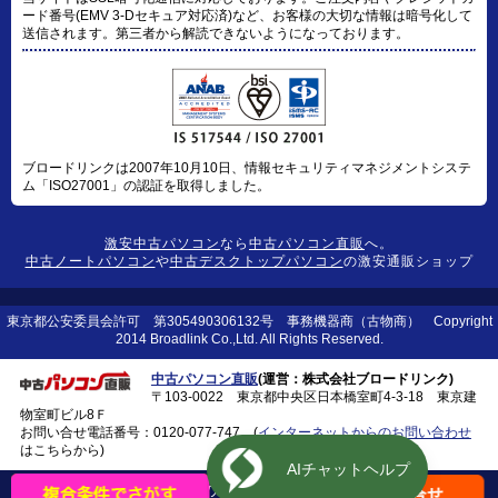
ード番号(EMV 3-Dセキュア対応済)など、お客様の大切な情報は暗号化して
送信されます。第三者から解読できないようになっております。
ブロードリンクは2007年10月10日、情報セキュリティマネジメントシステ
ム「ISO27001」の認証を取得しました。
激安中古パソコン
なら
中古パソコン直販
へ。
中古ノートパソコン
や
中古デスクトップパソコン
の激安通販ショップ
東京都公安委員会許可 第305490306132号 事務機器商（古物商） Copyright
2014 Broadlink Co.,Ltd. All Rights Reserved.
中古パソコン直販
(運営：株式会社ブロードリンク)
〒103-0022 東京都中央区日本橋室町4-3-18 東京建
物室町ビル8Ｆ
お問い合せ電話番号：
0120-077-747
(
インターネットからのお問い合わせ
はこちらから)
このページの上に戻る