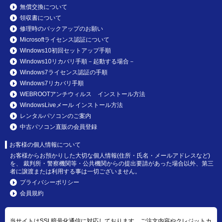
無償交換について
領収書について
修理時のバックアップのお願い
Microsoftライセンス認証について
Windows10初回セットアップ手順
Windows10リカバリ手順－起動する場合－
Windows7ライセンス認証の手順
Windows7リカバリ手順
WEBROOTアンチウィルス インストール方法
WindowsLiveメール インストール方法
レンタルパソコンのご案内
中古パソコン直販の会員登録
お客様の個人情報について
お客様からお預かりした大切な個人情報(住所・氏名・メールアドレスなど)
を、 裁判所・警察機関等・公共機関からの提出要請があった場合以外、第三
者に譲渡または利用する事は一切ございません。
プライバシーポリシー
会員規約
当サイトはSSL暗号化通信に対応しております。ご注文内容やクレジットカ