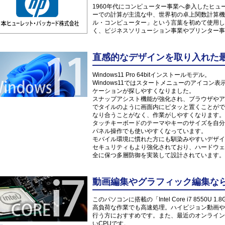
1960年代にコンピューター事業へ参入したヒ
ーでの計算が主流な中、世界初の卓上関数計算機「
ル・コンピューター」という言葉を初めて使用し
く、ビジネスソリューション事業やプリンター事
直感的なデザインを取り入れた最新O
Windows11 Pro 64bitインストールモデル。
Windows11ではスタートメニューのアイコ
ケーションが探しやすくなりました。
スナップアシスト機能が強化され、ブラウザやア
でタイルのように画面内にピタッと置くことがで
なり合うことがなく、作業がしやすくなります。
タッチキーボードのテーマやキーのサイズを自分
パネル操作でも使いやすくなっています。
モバイル環境に慣れた方にも馴染みやすいデザイ
セキュリティもより強化されており、ハードウェ
全に保つ多層防御を実装して設計されています。
動画編集やグラフィック編集なら「Int
このパソコンに搭載の「Intel Core i7 855
高負荷な作業でも高速処理。ハイビジョン動画や
行う方におすすめです。また、最近のオンライン
いCPUです。