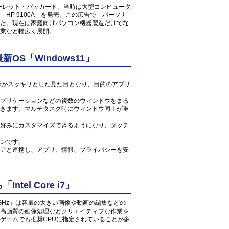
ューレット・パッカード。当時は大型コンピュータ
HP 9100A」を発売。この広告で「パーソナ
た。現在は家庭向けパソコン機器製造だけでな
業など幅広く展開。
S「Windows11」
ン表示がスッキリとした見た目となり、目的のアプリ
プリケーションなどの複数のウィンドウをまる
きます。マルチタスク時にウィンドウ同士が重
好みにカスタマイズできるようになり、タッチ
ンです。
アと連携し、アプリ、情報、プライバシーを安
el Core i7」
0U 1.8GHz」は容量の大きい画像や動画の編集などの
高画質の画像処理などクリエイティブな作業を
ゲームでも推奨CPUに指定されていることが多