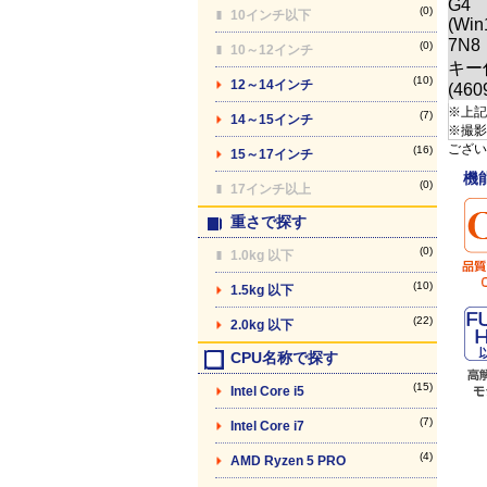
(0)
10インチ以下
(0)
10～12インチ
(10)
12～14インチ
※上記
(7)
14～15インチ
※撮影
ござい
(16)
15～17インチ
機
(0)
17インチ以上
重さで探す
(0)
1.0kg 以下
(10)
1.5kg 以下
(22)
2.0kg 以下
CPU名称で探す
(15)
Intel Core i5
(7)
Intel Core i7
(4)
AMD Ryzen 5 PRO