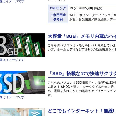
像はイメージです
CPUランク
19 (2026年5月8日時点)
ご利用用途
WEBデザイン／グラフィックデ
参考例
演算／音楽編集／動画編集／デー
大容量「8GB」メモリ内蔵のハ
こちらのパソコンはメモリを[ 8GB ]内蔵していま
い方、ホームビデオなどフルHDの動画編集をす
像はイメージです
「SSD」搭載なので快速サクサ
こちらのパソコンはSSD搭載です。物理的に回
み書きするHDDと違い、シークタイムが無い分
め、電源を入れてからの起動やアプリケーション
す。
像はイメージです。
どこでもインターネット！無線L