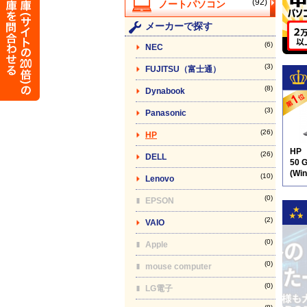
(92)
メーカーで探す
(6)
NEC
(3)
FUJITSU（富士通）
(8)
Dynabook
(3)
Panasonic
(26)
HP
HP
(26)
DELL
50 
(Wi
(10)
Lenovo
テン
(0)
EPSON
(2)
VAIO
(0)
Apple
(0)
mouse computer
(0)
LG電子