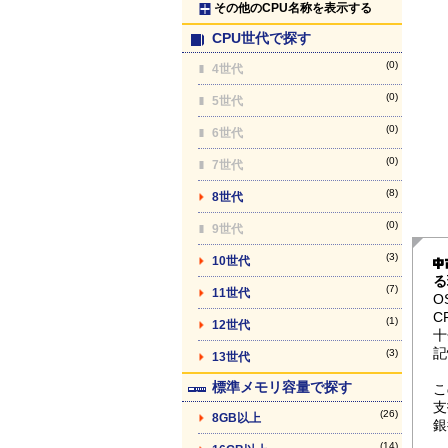
その他のCPU名称を表示する
CPU世代で探す
(0)
4世代
(0)
5世代
(0)
6世代
(0)
7世代
(8)
8世代
(0)
9世代
(3)
10世代
る
(7)
11世代
O
C
(1)
12世代
十
記
(3)
13世代
標準メモリ容量で探す
こ
支
(26)
8GB以上
銀
(14)