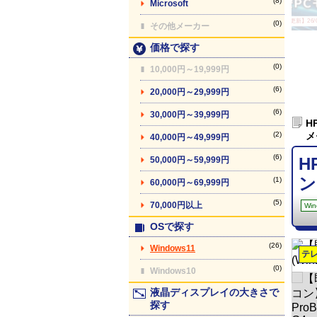
(8)
Microsoft
【最終更新】26/08
(0)
その他メーカー
価格で探す
(0)
10,000円～19,999円
(6)
20,000円～29,999円
(6)
30,000円～39,999円
H
(2)
メ
40,000円～49,999円
(6)
H
50,000円～59,999円
ン
(1)
60,000円～69,999円
(5)
70,000円以上
Win
OSで探す
(26)
Windows11
テ
(0)
Windows10
液晶ディスプレイの大きさで
探す