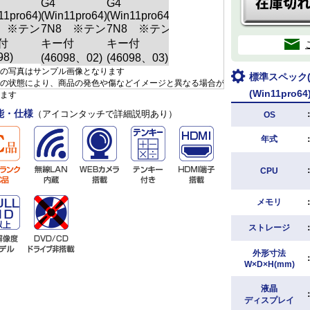
の写真はサンプル画像となります
標準スペック(H
の状態により、商品の発色や傷などイメージと異なる場合が
(Win11pro
ます
能・仕様
（アイコンタッチで詳細説明あり）
OS
年式
CPU
メモリ
ストレージ
外形寸法
W×D×H(mm)
液晶
ディスプレイ