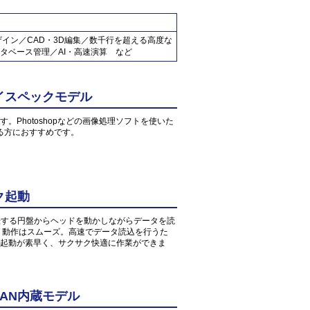
ザイン／CAD・3D編集／数千行を超える高度な
タベース管理／AI・高速演算 など
イスペックモデル
す。Photoshopなどの画像処理ソフトを使いた
る方におすすめです。
ク起動
転する円盤からヘッドを動かしながらデータを読
、動作はスムーズ。高速でデータ読込を行うた
起動が素早く、サクサク快適に作業ができま
AN内蔵モデル