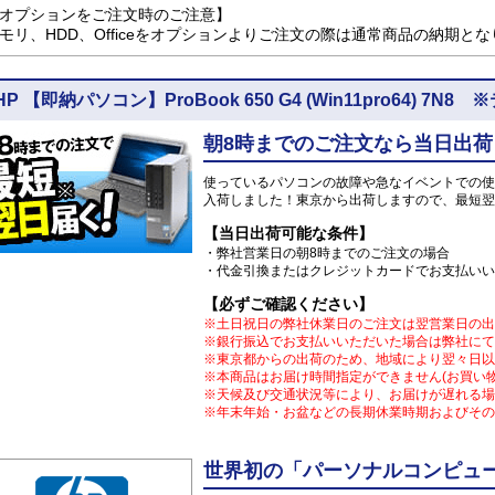
オプションをご注文時のご注意】
モリ、HDD、Officeをオプションよりご注文の際は通常商品の納期と
HP 【即納パソコン】ProBook 650 G4 (Win11pro64)
朝8時までのご注文なら当日出荷
使っているパソコンの故障や急なイベントでの使
入荷しました！東京から出荷しますので、最短翌
【当日出荷可能な条件】
・弊社営業日の朝8時までのご注文の場合
・代金引換またはクレジットカードでお支払いい
【必ずご確認ください】
※土日祝日の弊社休業日のご注文は翌営業日の出
※銀行振込でお支払いいただいた場合は弊社にて
※東京都からの出荷のため、地域により翌々日以
※本商品はお届け時間指定ができません(お買い
※天候及び交通状況等により、お届けが遅れる場
※年末年始・お盆などの長期休業時期およびその
世界初の「パーソナルコンピュー