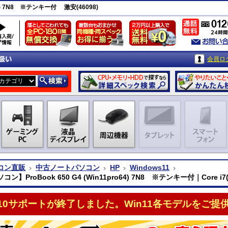
64) 7N8 ※テンキー付 激安(46098)
会員ロ
コン直販
中古ノートパソコン
HP
Windows11
ン】ProBook 650 G4 (Win11pro64) 7N8 ※テンキー付｜Core i7(
n10サポートが終了しました。Win11各モデルをご提