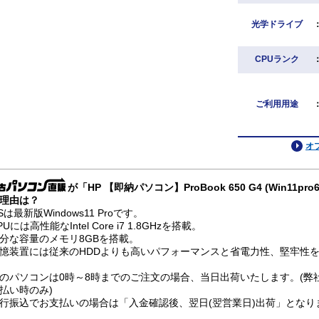
光学ドライブ
CPUランク
ご利用用途
オ
が「HP 【即納パソコン】ProBook 650 G4 (Win11
理由は？
Sは最新版Windows11 Proです。
PUには高性能なIntel Core i7 1.8GHzを搭載。
分な容量のメモリ8GBを搭載。
憶装置には従来のHDDよりも高いパフォーマンスと省電力性、堅牢性を兼
のパソコンは0時～8時までのご注文の場合、当日出荷いたします。(弊
払い時のみ)
行振込でお支払いの場合は「入金確認後、翌日(翌営業日)出荷」となり