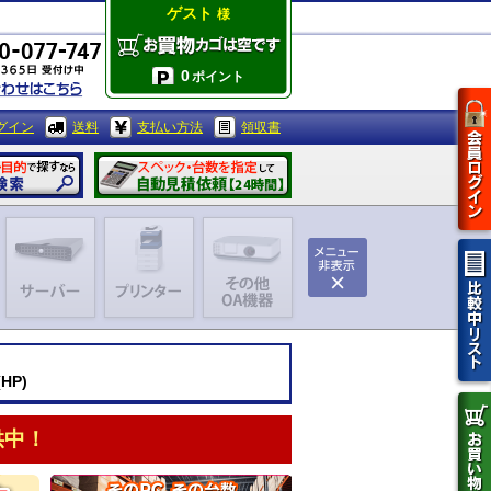
ゲスト
様
0
ポイント
グイン
送料
支払い方法
領収書
HP)
供中！