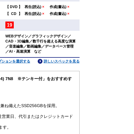
【
DVD
】
再生(読込)
×
作成(書込)
×
：
【
CD
】
再生(読込)
×
作成(書込)
×
19
：
WEBデザイン／グラフィックデザイン／
CAD・3D編集／数千行を超える高度な演算
：
／音楽編集／動画編集／データベース管理
／AI・高速演算 など
プションを選択する
詳しいスペックを見る
pro64) 7N8 ※テンキー付」をおすすめす
ね備えたSSD256GBを採用。
社営業日、代引またはクレジットカード
ます。