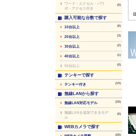
ワード・エクセル・パワ
(0)
ポ・アクセス付き
購入可能な台数で探す
(6)
10台以上
(3)
20台以上
(2)
30台以上
(1)
40台以上
(0)
50台以上
テンキーで探す
(15)
テンキー付き
無線LANから探す
(26)
無線LAN対応モデル
無線LANを追加できるモデ
(0)
ル
WEBカメラで探す
(26)
WEBカメラ搭載