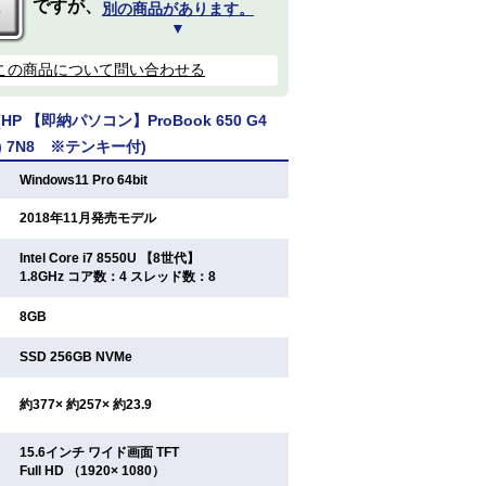
ですが、
別の商品があります。
▼
この商品について問い合わせる
P 【即納パソコン】ProBook 650 G4
64) 7N8 ※テンキー付)
：
Windows11 Pro 64bit
：
2018年11月発売モデル
Intel Core i7 8550U 【8世代】
：
1.8GHz コア数：4 スレッド数：8
：
8GB
：
SSD 256GB NVMe
：
約377× 約257× 約23.9
15.6インチ ワイド画面 TFT
：
Full HD （1920× 1080）