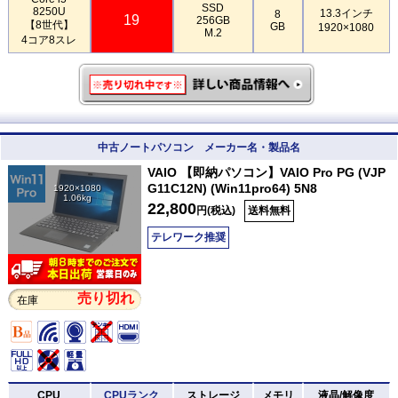
SSD
8250U
13.3インチ
8
19
256GB
【8世代】
GB
1920×1080
M.2
4コア8スレ
中古ノートパソコン メーカー名・製品名
VAIO 【即納パソコン】VAIO Pro PG (VJP
G11C12N) (Win11pro64) 5N8
1920×1080
1.06kg
22,800
円(税込)
送料無料
テレワーク推奨
売り切れ
在庫
CPU
CPUランク
ストレージ
メモリ
液晶/解像度