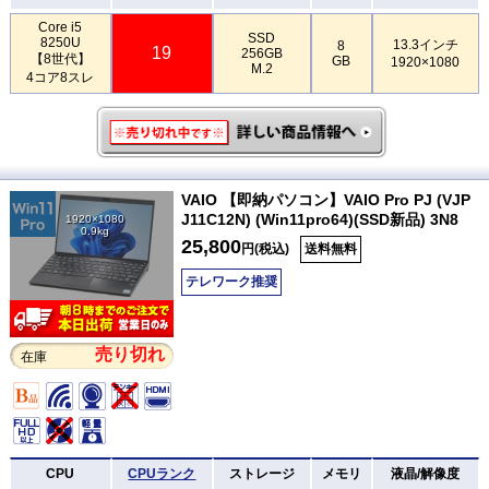
Core i5
SSD
8250U
13.3インチ
8
19
256GB
【8世代】
GB
1920×1080
M.2
4コア8スレ
VAIO 【即納パソコン】VAIO Pro PJ (VJP
J11C12N) (Win11pro64)(SSD新品) 3N8
1920×1080
0.9kg
25,800
円(税込)
送料無料
テレワーク推奨
売り切れ
在庫
CPU
CPUランク
ストレージ
メモリ
液晶/解像度