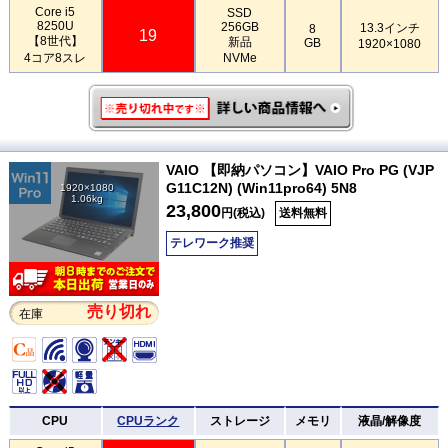
Core i5
SSD
8250U
256GB
13.3インチ
8
19
【8世代】
新品
GB
1920×1080
4コア8スレ
NVMe
VAIO 【即納パソコン】VAIO Pro PG (VJP
G11C12N) (Win11pro64) 5N8
1920×1080
1.06kg
23,800
円(税込)
送料無料
テレワーク推奨
売り切れ
在庫
CPU
CPUランク
ストレージ
メモリ
液晶/解像度