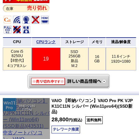
売り切れ
在庫
CPU
CPUランク
ストレージ
メモリ
液晶/解像度
Core i5
SSD
8250U
256GB
11.6インチ
16
19
【8世代】
新品
GB
1920×1080
4コア8スレ
M.2
VAIO 【即納パソコン】VAIO Pro PK VJP
K11C11N シルバー (Win11pro64)(SSD新
3840×2160
1.02kg
品)
28,800
円(税込)
送料無料
テレワーク推奨