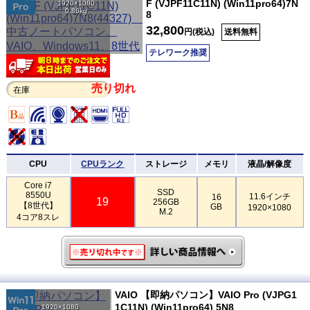
F (VJPF11C11N) (Win11pro64)7N
1920×1080
0.86kg
8
32,800
円(税込)
送料無料
テレワーク推奨
売り切れ
在庫
CPU
CPUランク
ストレージ
メモリ
液晶/解像度
Core i7
SSD
8550U
11.6インチ
16
19
256GB
【8世代】
GB
1920×1080
M.2
4コア8スレ
VAIO 【即納パソコン】VAIO Pro (VJPG1
1C11N) (Win11pro64) 5N8
1920×1080