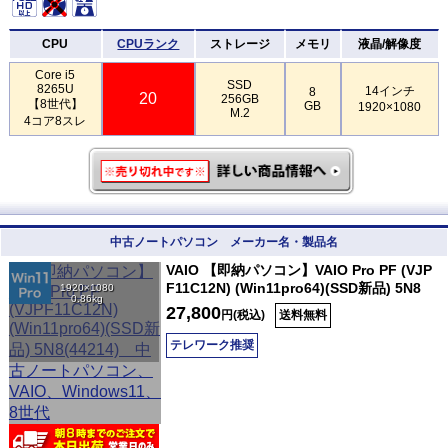
CPU
CPUランク
ストレージ
メモリ
液晶/解像度
Core i5
SSD
8265U
14インチ
8
20
256GB
【8世代】
GB
1920×1080
M.2
4コア8スレ
中古ノートパソコン メーカー名・製品名
VAIO 【即納パソコン】VAIO Pro PF (VJP
F11C12N) (Win11pro64)(SSD新品) 5N8
1920×1080
0.86kg
27,800
円(税込)
送料無料
テレワーク推奨