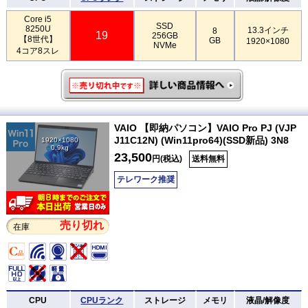
Core i5
SSD
8250U
13.3インチ
8
19
256GB
【8世代】
GB
1920×1080
NVMe
4コア8スレ
VAIO 【即納パソコン】VAIO Pro PJ (VJP
J11C12N) (Win11pro64)(SSD新品) 3N8
1920×1080
0.9kg
23,500
円(税込)
送料無料
テレワーク推奨
売り切れ
在庫
CPU
CPUランク
ストレージ
メモリ
液晶/解像度