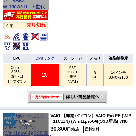
売り切れ
在庫
CPU
CPUランク
ストレージ
メモリ
液晶/解像度
Core i5
SSD
8265U
256GB
14インチ
8
20
【8世代】
新品
GB
3840×2160
4コア8スレ
NVMe
VAIO 【即納パソコン】VAIO Pro PF (VJP
F11C11N) (Win11pro64)(SSD新品) 7N8
1920×1080
0.87kg
30,800
円(税込)
送料無料