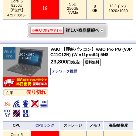
Core i5
SSD
8250U
13.3インチ
8
19
256GB
【8世代】
GB
1920×1080
NVMe
4コア8スレ
VAIO 【即納パソコン】VAIO Pro PG (VJP
G11C12N) (Win11pro64) 5N8
1920×1080
1.13kg
23,800
円(税込)
送料無料
テレワーク推奨
売り切れ
在庫
CPU
CPUランク
ストレージ
メモリ
液晶/解像度
Core i5