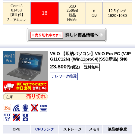
Core i3
SSD
8145U
256GB
12.5インチ
8
16
【8世代】
新品
GB
1920×1080
2コア4スレ
NVMe
VAIO 【即納パソコン】VAIO Pro PG (VJP
G11C12N) (Win11pro64)(SSD新品) 5N8
1920×1080
1.06kg
23,800
円(税込)
送料無料
テレワーク推奨
売り切れ
在庫
CPU
CPUランク
ストレージ
メモリ
液晶/解像度