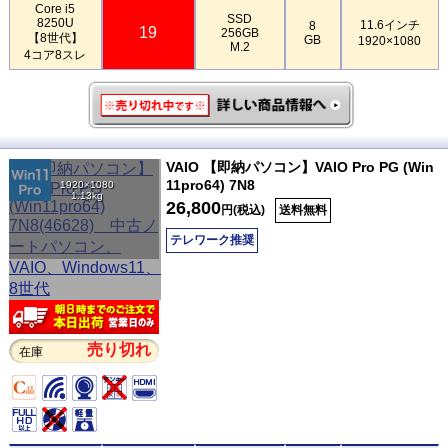
Core i5
SSD
8250U
11.6インチ
8
19
256GB
【8世代】
GB
1920×1080
M.2
4コア8スレ
VAIO 【即納パソコン】VAIO Pro PG (Win
11pro64) 7N8
1920×1080
1.13kg
26,800
円(税込)
送料無料
テレワーク推奨
売り切れ
在庫