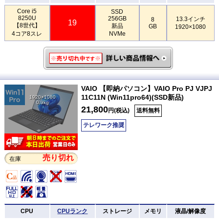
Core i5
SSD
8250U
256GB
13.3インチ
8
19
【8世代】
新品
GB
1920×1080
4コア8スレ
NVMe
VAIO 【即納パソコン】VAIO Pro PJ VJPJ
11C11N (Win11pro64)(SSD新品)
1920×1080
0.9kg
21,800
円(税込)
送料無料
テレワーク推奨
売り切れ
在庫
CPU
CPUランク
ストレージ
メモリ
液晶/解像度