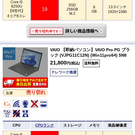
Core i5
SSD
8250U
13.3インチ
8
19
256GB
【8世代】
GB
1920×1080
M.2
4コア8スレ
VAIO 【即納パソコン】VAIO Pro PG ブラ
ック (VJPG11C12N) (Win11pro64) 5N8
1920×1080
1.06kg
21,800
円(税込)
送料無料
テレワーク推奨
売り切れ
在庫
CPU
CPUランク
ストレージ
メモリ
液晶/解像度
Core i5