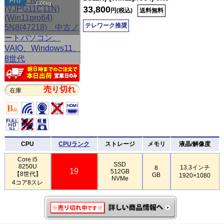
1.06kg
33,800
円(税込)
送料無料
テレワーク推奨
売り切れ
在庫
CPU
CPUランク
ストレージ
メモリ
液晶/解像度
Core i5
SSD
8250U
13.3インチ
8
19
512GB
【8世代】
GB
1920×1080
NVMe
4コア8スレ