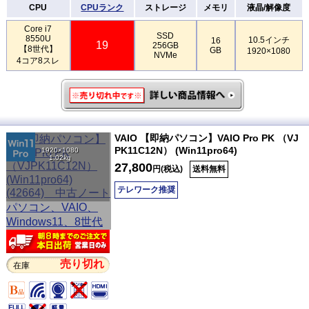
CPU
CPUランク
ストレージ
メモリ
液晶/解像度
Core i7
SSD
8550U
10.5インチ
16
19
256GB
【8世代】
GB
1920×1080
NVMe
4コア8スレ
VAIO 【即納パソコン】VAIO Pro PK （VJ
PK11C12N） (Win11pro64)
1920×1080
1.02kg
27,800
円(税込)
送料無料
テレワーク推奨
売り切れ
在庫