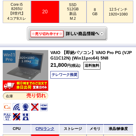
Core i5
SSD
8265U
512GB
12.5インチ
8
20
【8世代】
新品
GB
1920×1080
4コア8スレ
M.2
VAIO 【即納パソコン】VAIO Pro PG (VJP
G11C12N) (Win11pro64) 5N8
1920×1080
1.06kg
21,800
円(税込)
送料無料
テレワーク推奨
売り切れ
在庫
CPU
CPUランク
ストレージ
メモリ
液晶/解像度