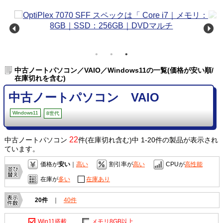
中古ノートパソコン／VAIO／Windows11の一覧(価格が安い順/
在庫切れを含む)
中古ノートパソコン VAIO
Windows11
8世代
22
中古ノートパソコン
件(在庫切れ含む)中 1-20件の製品が表示され
ています。
価格が
安い
｜
高い
割引率が
高い
CPUが
高性能
在庫が
多い
在庫あり
20件
｜
40件
Win11搭載
メモリ8GB以上