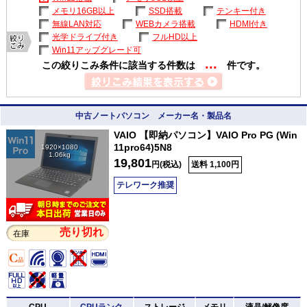
メモリ16GB以上
SSD搭載
テンキー付き
無線LAN対応
WEBカメラ搭載
HDMI付き
光学ドライブ付き
フルHD以上
Win11アップグレード可
...
この絞りこみ条件に該当する件数は
件です。
中古ノートパソコン メーカー名・製品名
VAIO 【即納パソコン】VAIO Pro PG (Win
11pro64)5N8
1920×1080
1.06kg
19,801
円(税込)
送料 1,100円
テレワーク推奨
売り切れ
在庫
CPU
CPUランク
ストレージ
メモリ
液晶/解像度