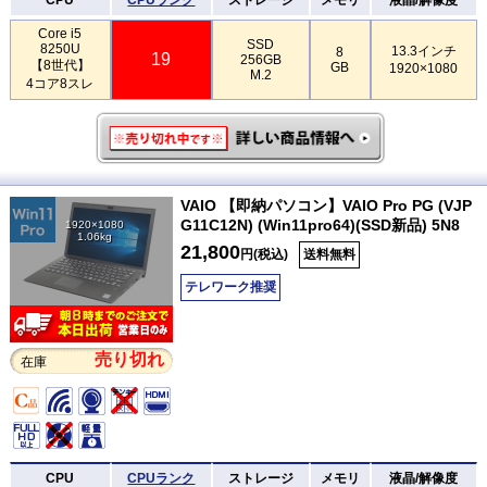
Core i5
SSD
8250U
13.3インチ
8
19
256GB
【8世代】
GB
1920×1080
M.2
4コア8スレ
VAIO 【即納パソコン】VAIO Pro PG (VJP
G11C12N) (Win11pro64)(SSD新品) 5N8
1920×1080
1.06kg
21,800
円(税込)
送料無料
テレワーク推奨
売り切れ
在庫
CPU
CPUランク
ストレージ
メモリ
液晶/解像度