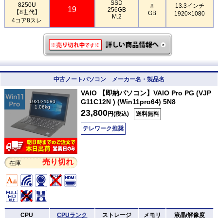
SSD
8250U
13.3インチ
8
19
256GB
【8世代】
GB
1920×1080
M.2
4コア8スレ
中古ノートパソコン メーカー名・製品名
VAIO 【即納パソコン】VAIO Pro PG (VJP
G11C12N ) (Win11pro64) 5N8
1920×1080
1.06kg
23,800
円(税込)
送料無料
テレワーク推奨
売り切れ
在庫
CPU
CPUランク
ストレージ
メモリ
液晶/解像度