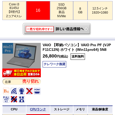
Core i3
SSD
8145U
256GB
12.5インチ
8
16
【8世代】
新品
GB
1920×1080
2コア4スレ
NVMe
VAIO 【即納パソコン】VAIO Pro PF (VJP
F11C12N) ホワイト (Win11pro64) 5N8
1920×1080
0.86kg
26,800
円(税込)
送料無料
テレワーク推奨
売り切れ
在庫
CPU
CPUランク
ストレージ
メモリ
液晶/解像度