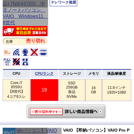
テレワーク推奨
売り切れ
在庫
CPU
CPUランク
ストレージ
メモリ
液晶/解像度
Core i7
SSD
8550U
256GB
11.6インチ
16
19
【8世代】
新品
GB
1920×1080
4コア8スレ
NVMe
VAIO 【即納パソコン】VAIO Pro P