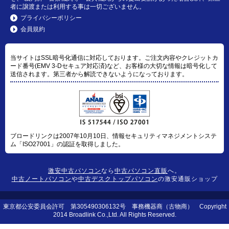
者に譲渡または利用する事は一切ございません。
プライバシーポリシー
会員規約
当サイトはSSL暗号化通信に対応しております。ご注文内容やクレジットカ
ード番号(EMV 3-Dセキュア対応済)など、お客様の大切な情報は暗号化して
送信されます。第三者から解読できないようになっております。
ブロードリンクは2007年10月10日、情報セキュリティマネジメントシステ
ム「ISO27001」の認証を取得しました。
激安中古パソコン
なら
中古パソコン直販
へ。
中古ノートパソコン
や
中古デスクトップパソコン
の激安通販ショップ
東京都公安委員会許可 第305490306132号 事務機器商（古物商） Copyright
2014 Broadlink Co.,Ltd. All Rights Reserved.