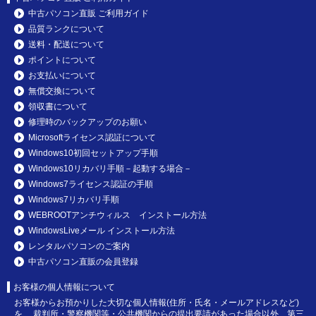
中古パソコン直販 ご利用ガイド
品質ランクについて
送料・配送について
ポイントについて
お支払いについて
無償交換について
領収書について
修理時のバックアップのお願い
Microsoftライセンス認証について
Windows10初回セットアップ手順
Windows10リカバリ手順－起動する場合－
Windows7ライセンス認証の手順
Windows7リカバリ手順
WEBROOTアンチウィルス インストール方法
WindowsLiveメール インストール方法
レンタルパソコンのご案内
中古パソコン直販の会員登録
お客様の個人情報について
お客様からお預かりした大切な個人情報(住所・氏名・メールアドレスなど)
を、 裁判所・警察機関等・公共機関からの提出要請があった場合以外、第三