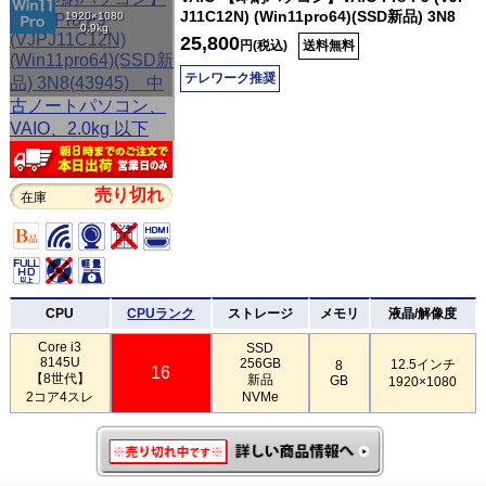
J11C12N) (Win11pro64)(SSD新品) 3N8
1920×1080
0.9kg
25,800
円(税込)
送料無料
テレワーク推奨
売り切れ
在庫
CPU
CPUランク
ストレージ
メモリ
液晶/解像度
Core i3
SSD
8145U
256GB
12.5インチ
8
16
【8世代】
新品
GB
1920×1080
2コア4スレ
NVMe