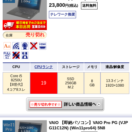
1.06kg
23,800
円(税込)
送料無料
テレワーク推奨
売り切れ
在庫
CPU
CPUランク
ストレージ
メモリ
液晶/解像度
Core i5
SSD
8250U
13.3インチ
8
19
256GB
【8世代】
GB
1920×1080
M.2
4コア8スレ
VAIO 【即納パソコン】VAIO Pro PG (VJP
G11C12N) (Win11pro64) 5N8
1920×1080
1.13kg