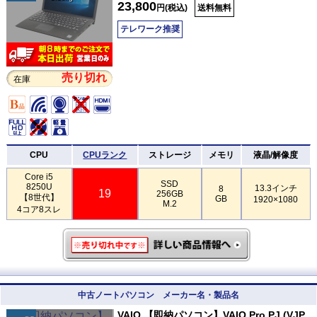
23,800
円(税込)
送料無料
テレワーク推奨
売り切れ
在庫
CPU
CPUランク
ストレージ
メモリ
液晶/解像度
Core i5
SSD
8250U
13.3インチ
8
19
256GB
【8世代】
GB
1920×1080
M.2
4コア8スレ
中古ノートパソコン メーカー名・製品名
VAIO 【即納パソコン】VAIO Pro PJ (VJP