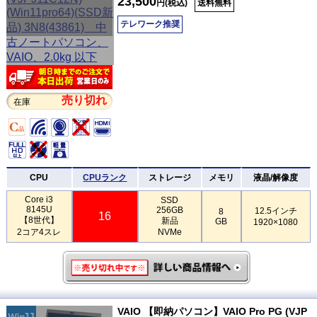
23,500
円(税込)
送料無料
テレワーク推奨
売り切れ
在庫
CPU
CPUランク
ストレージ
メモリ
液晶/解像度
Core i3
SSD
8145U
256GB
12.5インチ
8
16
【8世代】
新品
GB
1920×1080
2コア4スレ
NVMe
VAIO 【即納パソコン】VAIO Pro PG (VJP