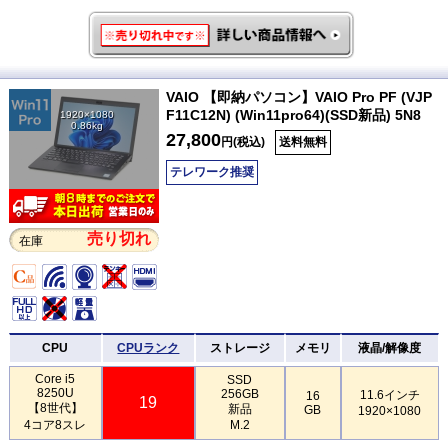
VAIO 【即納パソコン】VAIO Pro PF (VJP
F11C12N) (Win11pro64)(SSD新品) 5N8
1920×1080
0.86kg
27,800
円(税込)
送料無料
テレワーク推奨
売り切れ
在庫
CPU
CPUランク
ストレージ
メモリ
液晶/解像度
Core i5
SSD
8250U
256GB
11.6インチ
16
19
【8世代】
新品
GB
1920×1080
4コア8スレ
M.2