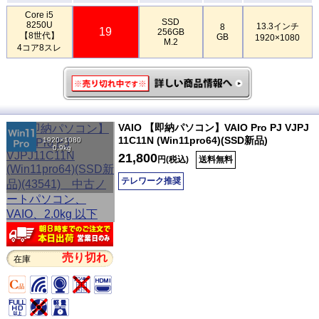
Core i5
SSD
8250U
13.3インチ
8
19
256GB
【8世代】
GB
1920×1080
M.2
4コア8スレ
VAIO 【即納パソコン】VAIO Pro PJ VJPJ
11C11N (Win11pro64)(SSD新品)
1920×1080
0.9kg
21,800
円(税込)
送料無料
テレワーク推奨
売り切れ
在庫