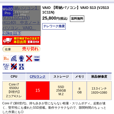
VAIO 【即納パソコン】VAIO S13 (VJS13
1C11N)
1920×1080
1.06kg
25,800
円(税込)
送料無料
テレワーク推奨
売り切れ
在庫
CPU
CPUランク
ストレージ
メモリ
液晶/解像度
Core i7
SSD
6500U
13.3インチ
8
15
256GB
【6世代】
GB
1920×1080
M.2
2コア4スレ
Core i7 (第6世代)。持ち歩きが苦にならない軽量・スリムボディ。起動が速
く、堅牢性にも優れたSSD搭載。動作サクサクなので、隙間時間のちょっと
した作業にも◎