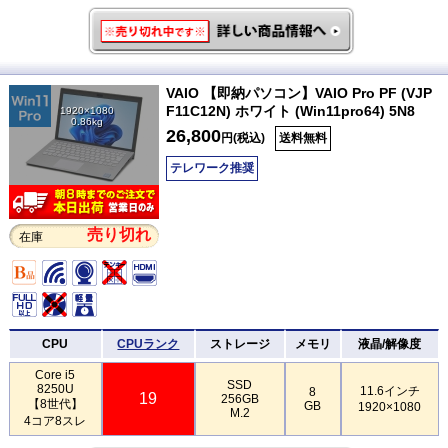
VAIO 【即納パソコン】VAIO Pro PF (VJP
F11C12N) ホワイト (Win11pro64) 5N8
1920×1080
0.86kg
26,800
円(税込)
送料無料
テレワーク推奨
売り切れ
在庫
CPU
CPUランク
ストレージ
メモリ
液晶/解像度
Core i5
SSD
8250U
11.6インチ
8
19
256GB
【8世代】
GB
1920×1080
M.2
4コア8スレ