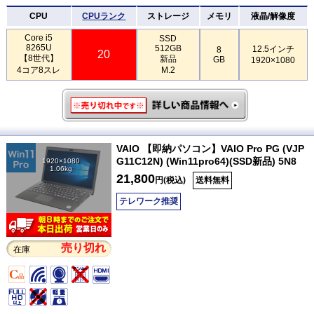
CPU
CPUランク
ストレージ
メモリ
液晶/解像度
Core i5
SSD
8265U
512GB
12.5インチ
8
20
【8世代】
新品
GB
1920×1080
4コア8スレ
M.2
VAIO 【即納パソコン】VAIO Pro PG (VJP
G11C12N) (Win11pro64)(SSD新品) 5N8
1920×1080
1.06kg
21,800
円(税込)
送料無料
テレワーク推奨
売り切れ
在庫