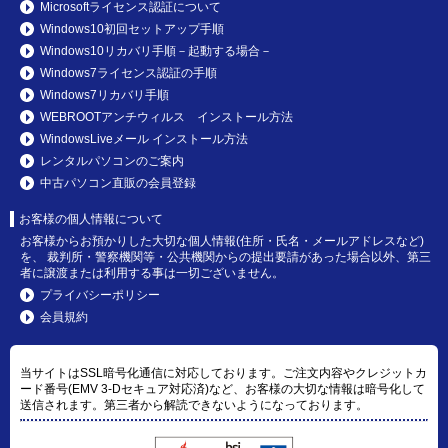
Microsoftライセンス認証について
Windows10初回セットアップ手順
Windows10リカバリ手順－起動する場合－
Windows7ライセンス認証の手順
Windows7リカバリ手順
WEBROOTアンチウィルス インストール方法
WindowsLiveメール インストール方法
レンタルパソコンのご案内
中古パソコン直販の会員登録
お客様の個人情報について
お客様からお預かりした大切な個人情報(住所・氏名・メールアドレスなど)
を、 裁判所・警察機関等・公共機関からの提出要請があった場合以外、第三
者に譲渡または利用する事は一切ございません。
プライバシーポリシー
会員規約
当サイトはSSL暗号化通信に対応しております。ご注文内容やクレジットカ
ード番号(EMV 3-Dセキュア対応済)など、お客様の大切な情報は暗号化して
送信されます。第三者から解読できないようになっております。