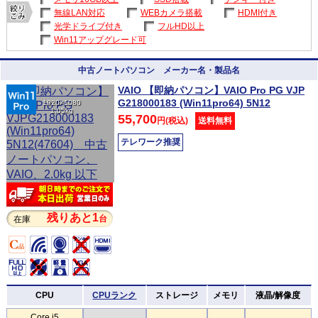
無線LAN対応
WEBカメラ搭載
HDMI付き
光学ドライブ付き
フルHD以上
Win11アップグレード可
中古ノートパソコン メーカー名・製品名
VAIO 【即納パソコン】VAIO Pro PG VJP
G218000183 (Win11pro64) 5N12
1920×1080
1.05kg
55,700
円(税込)
送料無料
テレワーク推奨
残りあと1
台
在庫
CPU
CPUランク
ストレージ
メモリ
液晶/解像度
Core i5