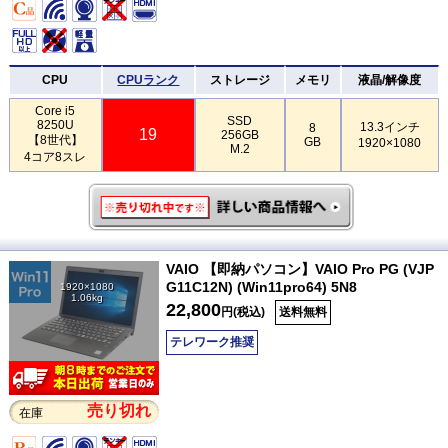
CPU
CPUランク
ストレージ
メモリ
液晶/解像度
Core i5
SSD
8250U
13.3インチ
8
19
256GB
【8世代】
GB
1920×1080
M.2
4コア8スレ
VAIO 【即納パソコン】VAIO Pro PG (VJP
G11C12N) (Win11pro64) 5N8
1920×1080
1.06kg
22,800
円(税込)
送料無料
テレワーク推奨
売り切れ
在庫