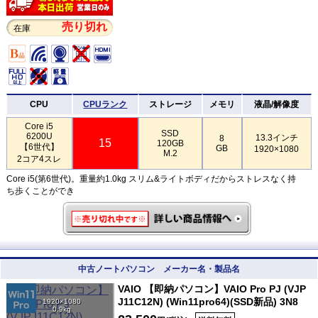
売り切れ
在庫
CPU
CPUランク
ストレージ
メモリ
液晶/解像度
Core i5
SSD
6200U
13.3インチ
8
15
120GB
【6世代】
GB
1920×1080
M.2
2コア4スレ
Core i5(第6世代)。重量約1.0kg スリム&ライトボディだからストレスなく持
ち歩くことができ
中古ノートパソコン メーカー名・製品名
VAIO 【即納パソコン】VAIO Pro PJ (VJP
J11C12N) (Win11pro64)(SSD新品) 3N8
1920×1080
0.9kg