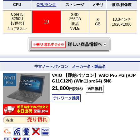
CPU
CPUランク
ストレージ
メモリ
液晶/解像度
Core i5
SSD
8250U
256GB
13.3インチ
8
19
【8世代】
新品
GB
1920×1080
4コア8スレ
NVMe
中古ノートパソコン メーカー名・製品名
VAIO 【即納パソコン】VAIO Pro PG (VJP
G11C12N) (Win11pro64) 5N8
1920×1080
1.06kg
21,800
円(税込)
送料無料
テレワーク推奨
売り切れ
在庫