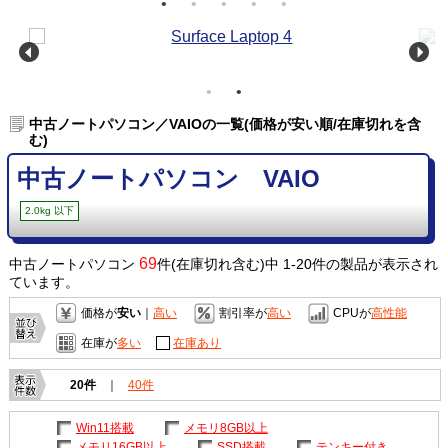
中古ノートパソコン／VAIOの一覧(価格が安い順/在庫切れを含
む)
中古ノートパソコン VAIO
2.0kg 以下
69
中古ノートパソコン
件(在庫切れ含む)中 1-20件の製品が表示され
ています。
価格が
安い
｜
高い
割引率が
高い
CPUが
高性能
在庫が
多い
在庫あり
20件
｜
40件
Win11搭載
メモリ8GB以上
メモリ16GB以上
SSD搭載
テンキー付き