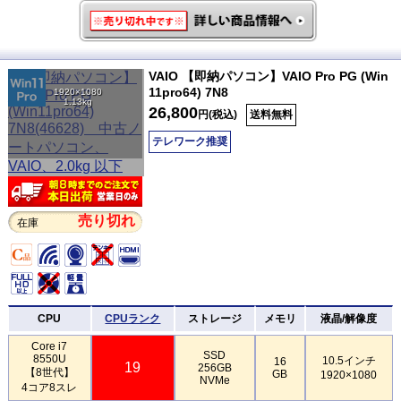
VAIO 【即納パソコン】VAIO Pro PG (Win
11pro64) 7N8
1920×1080
1.13kg
26,800
円(税込)
送料無料
テレワーク推奨
売り切れ
在庫
CPU
CPUランク
ストレージ
メモリ
液晶/解像度
Core i7
SSD
8550U
10.5インチ
16
19
256GB
【8世代】
GB
1920×1080
NVMe
4コア8スレ