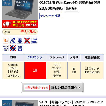
G11C12N) (Win11pro64)(SSD新品) 5N8
1920×1080
1.06kg
23,800
円(税込)
送料無料
テレワーク推奨
売り切れ
在庫
CPU
CPUランク
ストレージ
メモリ
液晶/解像度
Core i5
SSD
8250U
256GB
13.3インチ
8
19
【8世代】
新品
GB
1920×1080
4コア8スレ
NVMe
VAIO 【即納パソコン】VAIO Pro PG (VJP