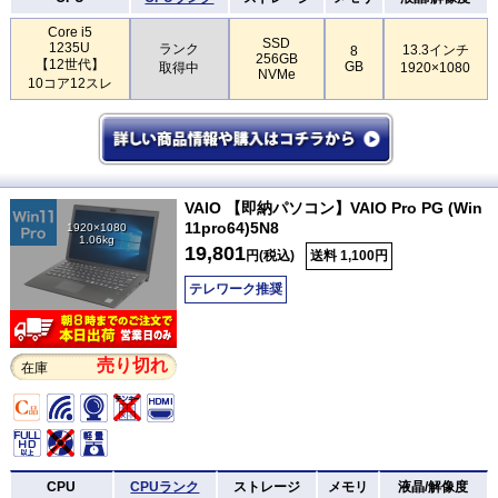
Core i5
SSD
1235U
ランク
13.3インチ
8
256GB
【12世代】
GB
取得中
1920×1080
NVMe
10コア12スレ
VAIO 【即納パソコン】VAIO Pro PG (Win
11pro64)5N8
1920×1080
1.06kg
19,801
円(税込)
送料 1,100円
テレワーク推奨
売り切れ
在庫
CPU
CPUランク
ストレージ
メモリ
液晶/解像度