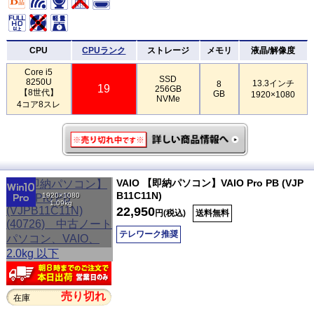
CPU
CPUランク
ストレージ
メモリ
液晶/解像度
Core i5
SSD
8250U
13.3インチ
8
19
256GB
【8世代】
GB
1920×1080
NVMe
4コア8スレ
VAIO 【即納パソコン】VAIO Pro PB (VJP
B11C11N)
1920×1080
1.09kg
22,950
円(税込)
送料無料
テレワーク推奨
売り切れ
在庫