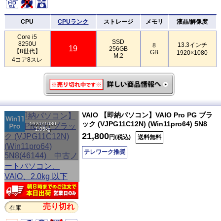
CPU
CPUランク
ストレージ
メモリ
液晶/解像度
Core i5
SSD
8250U
13.3インチ
8
19
256GB
【8世代】
GB
1920×1080
M.2
4コア8スレ
VAIO 【即納パソコン】VAIO Pro PG ブラ
ック (VJPG11C12N) (Win11pro64) 5N8
1920×1080
1.06kg
21,800
円(税込)
送料無料
テレワーク推奨
売り切れ
在庫