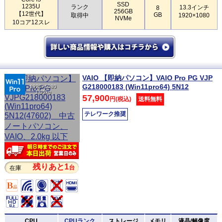
SSD
1235U
ランク
13.3インチ
8
256GB
【12世代】
GB
取得中
1920×1080
NVMe
10コア12スレ
VAIO 【即納パソコン】VAIO Pro PG VJP
G218000183 (Win11pro64) 5N12
1920×1080
1.05kg
57,900
円(税込)
送料無料
テレワーク推奨
残りあと1
台
在庫
CPU
CPUランク
ストレージ
メモリ
液晶/解像度