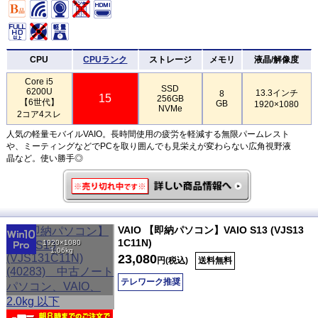
CPU
CPUランク
ストレージ
メモリ
液晶/解像度
Core i5
SSD
6200U
13.3インチ
8
15
256GB
【6世代】
GB
1920×1080
NVMe
2コア4スレ
人気の軽量モバイルVAIO。長時間使用の疲労を軽減する無限パームレスト
や、ミーティングなどでPCを取り囲んでも見栄えが変わらない広角視野液
晶など。使い勝手◎
VAIO 【即納パソコン】VAIO S13 (VJS13
1C11N)
1920×1080
1.06kg
23,080
円(税込)
送料無料
テレワーク推奨