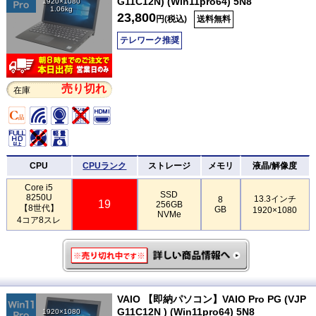
G11C12N) (Win11pro64) 5N8
1920×1080
1.06kg
23,800
円(税込)
送料無料
テレワーク推奨
売り切れ
在庫
CPU
CPUランク
ストレージ
メモリ
液晶/解像度
Core i5
SSD
8250U
13.3インチ
8
19
256GB
【8世代】
GB
1920×1080
NVMe
4コア8スレ
VAIO 【即納パソコン】VAIO Pro PG (VJP
G11C12N ) (Win11pro64) 5N8
1920×1080