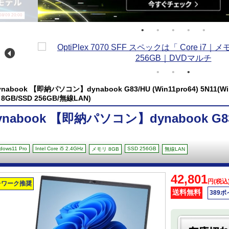
/09 20:00
ynabook 【即納パソコン】dynabook G83/HU (Win11pro64) 5N11(Windo
 8GB/SSD 256GB/無線LAN)
ynabook 【即納パソコン】dynabook G83/H
dows11 Pro
Intel Core i5 2.4GHz
SSD 256GB
メモリ 8GB
無線LAN
42,801
円(税込
レワーク推奨
送料無料
389