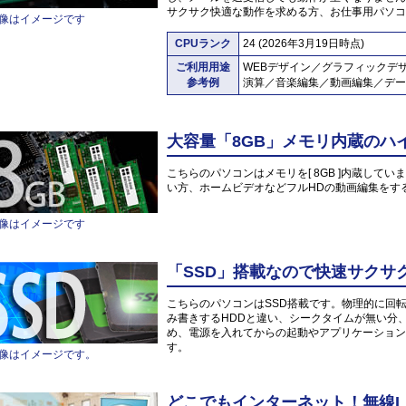
サクサク快適な動作を求める方、お仕事用パソコ
像はイメージです
CPUランク
24 (2026年3月19日時点)
ご利用用途
WEBデザイン／グラフィックデ
参考例
演算／音楽編集／動画編集／デー
大容量「8GB」メモリ内蔵のハ
こちらのパソコンはメモリを[ 8GB ]内蔵していま
い方、ホームビデオなどフルHDの動画編集をす
像はイメージです
「SSD」搭載なので快速サクサ
こちらのパソコンはSSD搭載です。物理的に回
み書きするHDDと違い、シークタイムが無い分
め、電源を入れてからの起動やアプリケーション
す。
像はイメージです。
どこでもインターネット！無線L