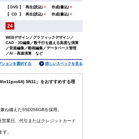
【
DVD
】
再生(読込)
×
作成(書込)
×
：
【
CD
】
再生(読込)
×
作成(書込)
×
24
：
WEBデザイン／グラフィックデザイン／
CAD・3D編集／数千行を超える高度な演算
：
／音楽編集／動画編集／データベース管理
／AI・高速演算 など
プションを選択する
詳しいスペックを見る
Win11pro64) 5N11」をおすすめする理
ね備えたSSD256GBを採用。
社営業日、代引またはクレジットカード
ます。