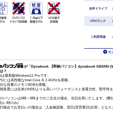
光学ドライブ
CPUランク
ご利用用途
オ
が「Dynabook 【即納パソコン】dynabook G83/HU (
は？
Sは最新版Windows11 Proです。
PUには高性能なIntel Core i5 2.4GHzを搭載。
分な容量のメモリ8GBを搭載。
憶装置には従来のHDDよりも高いパフォーマンスと省電力性、堅牢性を兼
のパソコンは0時～8時までのご注文の場合、当日出荷いたします。(弊
払い時のみ)
行振込でお支払いの場合は「入金確認後、翌日(翌営業日)出荷」となり