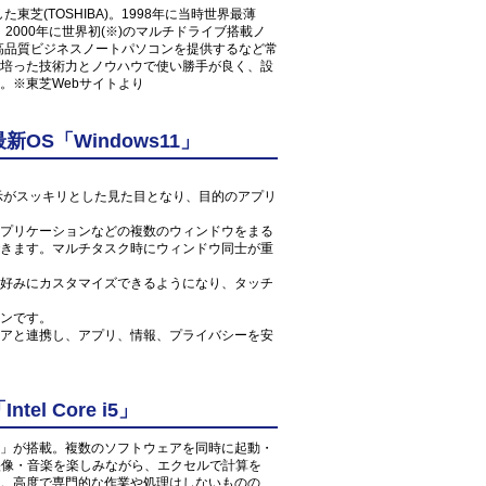
東芝(TOSHIBA)。1998年に当時世界最薄
コン、2000年に世界初(※)のマルチドライブ搭載ノ
た高品質ビジネスノートパソコンを提供するなど常
培った技術力とノウハウで使い勝手が良く、設
。※東芝Webサイトより
S「Windows11」
ン表示がスッキリとした見た目となり、目的のアプリ
プリケーションなどの複数のウィンドウをまる
きます。マルチタスク時にウィンドウ同士が重
好みにカスタマイズできるようになり、タッチ
ンです。
アと連携し、アプリ、情報、プライバシーを安
l Core i5」
 2.4GHz」が搭載。複数のソフトウェアを同時に起動・
の映像・音楽を楽しみながら、エクセルで計算を
。高度で専門的な作業や処理はしないものの、