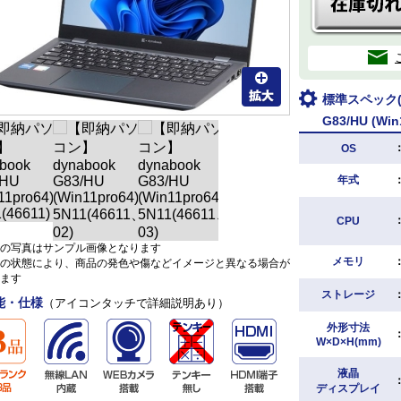
標準スペック(D
G83/HU (Win
OS
年式
CPU
の写真はサンプル画像となります
メモリ
の状態により、商品の発色や傷などイメージと異なる場合が
ます
ストレージ
能・仕様
（アイコンタッチで詳細説明あり）
外形寸法
W×D×H(mm)
液晶
ディスプレイ