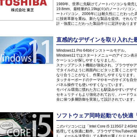
1989年、世界に先駆けてノートパソコンを発売した
19.8mm、最軽量約1.19kg(※)のノートパソ
ートパソコン、2006年には耐久性にこだわっ
に技術革新を重ね、新たな製品を提供。それらで
計・強度にこだわった製品作りに定評があります
直感的なデザインを取り入れた最新O
Windows11 Pro 64bitインストールモデル。
Windows11ではスタートメニューのアイコ
ケーションが探しやすくなりました。
スナップアシスト機能が強化され、ブラウザやア
でタイルのように画面内にピタッと置くことがで
なり合うことがなく、作業がしやすくなります。
タッチキーボードのテーマやキーのサイズを自分
パネル操作でも使いやすくなっています。
モバイル環境に慣れた方にも馴染みやすいデザイ
セキュリティもより強化されており、ハードウェ
全に保つ多層防御を実装して設計されています。
ソフトウェア同時起動でも快適「Inte
このパソコンには「Intel Core i5 1135G7
処理しても快適に動作。ブラウザでYouTube
し、メールを送受信しても動作が重くなりません