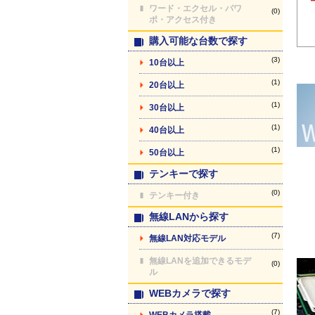
ワード・エクセル・パワ
(0)
ポ・アクセス付き
購入可能な台数で探す
(3)
10台以上
(1)
20台以上
(1)
30台以上
(1)
40台以上
(1)
50台以上
テンキーで探す
(0)
テンキー付き
無線LANから探す
(7)
無線LAN対応モデル
無線LANを追加できるモデ
(0)
ル
WEBカメラで探す
(7)
WEBカメラ搭載