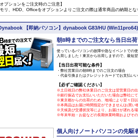
オプションをご注文時のご注意】
モリ、HDD、Officeをオプションよりご注文の際は通常商品の納期と
Dynabook 【即納パソコン】dynabook G83/HU (Win11pr
朝8時までのご注文なら当日出荷
使っているパソコンの故障や急なイベントでの使
入荷しました！東京から出荷しますので、最短翌
【当日出荷可能な条件】
・弊社営業日の朝8時までのご注文の場合
・代金引換またはクレジットカードでお支払いい
【必ずご確認ください】
※土日祝日の弊社休業日のご注文は翌営業日の出
※銀行振込でお支払いいただいた場合は弊社にて
※東京都からの出荷のため、地域により翌々日以
※本商品はお届け時間指定ができません(お買い
※天候及び交通状況等により、お届けが遅れる場
※年末年始・お盆などの長期休業時期およびその
個人向けノートパソコンの先駆者 