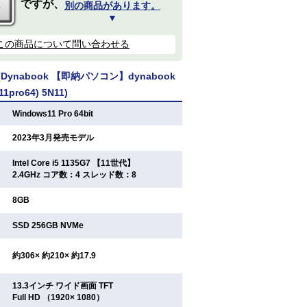
ですが、
別の商品があります。
▼
この商品について問い合わせる
ynabook 【即納パソコン】dynabook
11pro64) 5N11)
：
Windows11 Pro 64bit
：
2023年3月発売モデル
Intel Core i5 1135G7 【11世代】
：
2.4GHz コア数：4 スレッド数：8
：
8GB
：
SSD 256GB NVMe
：
約306× 約210× 約17.9
13.3インチ ワイド画面 TFT
：
Full HD （1920× 1080）