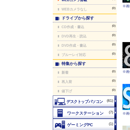
※画
(0)
WEBカメラなし
ドライブから探す
(0)
CD作成・書込
(0)
DVD再生・読込
(0)
DVD作成・書込
(0)
ブルーレイ対応
特集から探す
(0)
※画
新着
(0)
再入荷
(0)
値下げ
(61)
(7)
※画
(1)