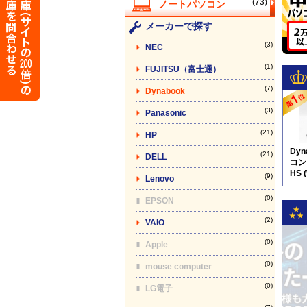
(73)
メーカーで探す
(3)
NEC
(1)
FUJITSU（富士通）
(7)
Dynabook
(3)
Panasonic
(21)
HP
Dy
(21)
DELL
コン】
HS 
(9)
Lenovo
(0)
EPSON
(2)
VAIO
(0)
Apple
(0)
mouse computer
(0)
LG電子