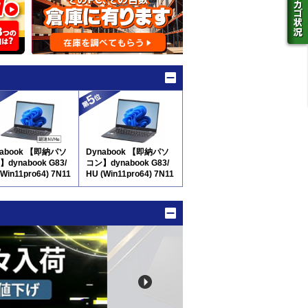
nabook 【即納パソ
Dynabook 【即納パソ
dynabook G83/
コン】dynabook G83/
(Win11pro64) 7N11
HU (Win11pro64) 7N11