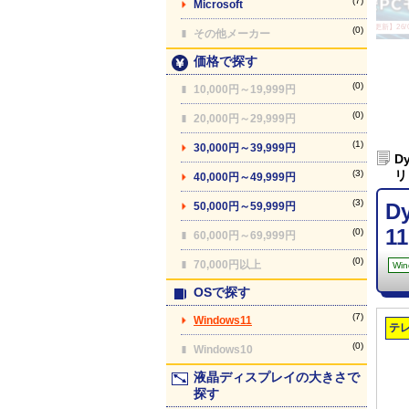
(7)
Microsoft
【最終更新】26/08
(0)
その他メーカー
価格で探す
(0)
10,000円～19,999円
(0)
20,000円～29,999円
(1)
30,000円～39,999円
D
(3)
リ
40,000円～49,999円
(3)
D
50,000円～59,999円
11
(0)
60,000円～69,999円
(0)
70,000円以上
Win
OSで探す
(7)
Windows11
テ
(0)
Windows10
液晶ディスプレイの大きさで
探す