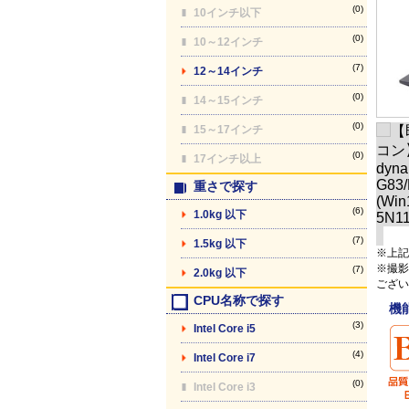
(0)
10インチ以下
(0)
10～12インチ
(7)
12～14インチ
(0)
14～15インチ
(0)
15～17インチ
(0)
17インチ以上
重さで探す
(6)
1.0kg 以下
(7)
1.5kg 以下
※上記
※撮影
(7)
2.0kg 以下
ござい
CPU名称で探す
機
(3)
Intel Core i5
(4)
Intel Core i7
(0)
Intel Core i3