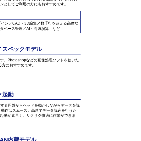
ンとしてご利用の方にもおすすめです。
ザイン／CAD・3D編集／数千行を超える高度な
タベース管理／AI・高速演算 など
イスペックモデル
す。Photoshopなどの画像処理ソフトを使いた
る方におすすめです。
ク起動
転する円盤からヘッドを動かしながらデータを読
、動作はスムーズ。高速でデータ読込を行うた
起動が素早く、サクサク快適に作業ができま
AN内蔵モデル