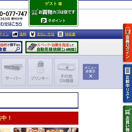
ゲスト
様
0
ポイント
グイン
送料
支払い方法
領収書
供中！