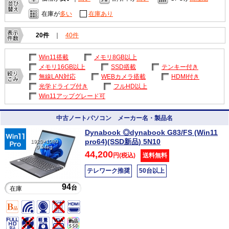
在庫が
多い
在庫あり
20件
｜
40件
Win11搭載
メモリ8GB以上
メモリ16GB以上
SSD搭載
テンキー付き
無線LAN対応
WEBカメラ搭載
HDMI付き
光学ドライブ付き
フルHD以上
Win11アップグレード可
中古ノートパソコン メーカー名・製品名
Dynabook ◎dynabook G83/FS (Win11
pro64)(SSD新品) 5N10
1920×1080
0.94kg
44,200
円(税込)
送料無料
テレワーク推奨
50台以上
94
台
在庫