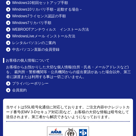
Windows10初回セットアップ手順
Windows10リカバリ手順－起動する場合－
Windows7ライセンス認証の手順
Windows7リカバリ手順
WEBROOTアンチウィルス インストール方法
WindowsLiveメール インストール方法
レンタルパソコンのご案内
中古パソコン直販の会員登録
お客様の個人情報について
お客様からお預かりした大切な個人情報(住所・氏名・メールアドレスなど)
を、 裁判所・警察機関等・公共機関からの提出要請があった場合以外、第三
者に譲渡または利用する事は一切ございません。
プライバシーポリシー
会員規約
当サイトはSSL暗号化通信に対応しております。ご注文内容やクレジットカ
ード番号(EMV 3-Dセキュア対応済)など、お客様の大切な情報は暗号化して
送信されます。第三者から解読できないようになっております。