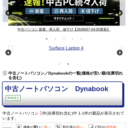
中古パソコン 新着、再入荷、値下げ【26/08/07 04:00更新】
中古ノートパソコン／Dynabookの一覧(価格が安い順/在庫切れ
を含む)
中古ノートパソコン Dynabook
30台以上
1
中古ノートパソコン
件(在庫切れ含む)中 1-1件の製品が表示されて
います。
価格が
安い
｜
高い
割引率が
高い
CPUが
高性能