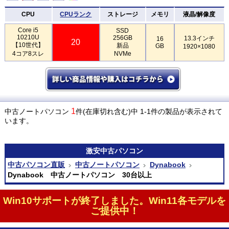
CPU
CPUランク
ストレージ
メモリ
液晶/解像度
Core i5
SSD
10210U
256GB
13.3インチ
16
20
【10世代】
新品
GB
1920×1080
4コア8スレ
NVMe
1
中古ノートパソコン
件(在庫切れ含む)中 1-1件の製品が表示されて
います。
激安
中古パソコン
中古パソコン直販
中古ノートパソコン
Dynabook
Dynabook 中古ノートパソコン 30台以上
Win10サポートが終了しました。Win11各モデルを
ご提供中！