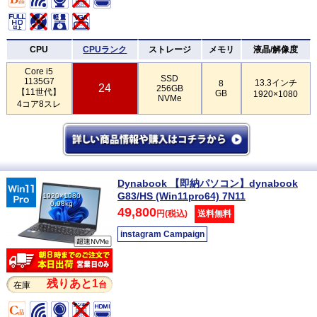
CPU
CPUランク
ストレージ
メモリ
液晶/解像度
Core i5
SSD
1135G7
13.3インチ
8
24
256GB
【11世代】
GB
1920×1080
NVMe
4コア8スレ
Dynabook 【即納パソコン】dynabook
G83/HS (Win11pro64) 7N11
1920×1080
0.98kg
49,800
円(税込)
送料無料
instagram Campaign
残りあと1
台
在庫