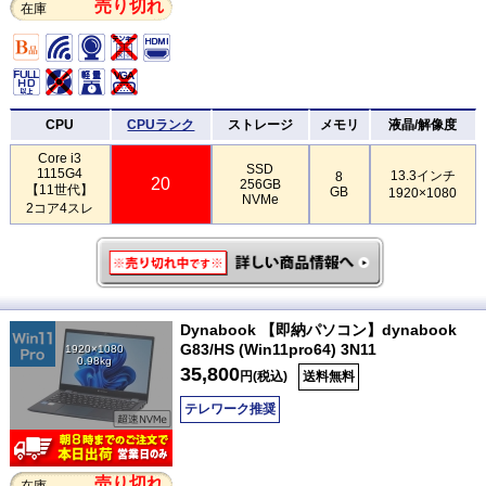
売り切れ
在庫
CPU
CPUランク
ストレージ
メモリ
液晶/解像度
Core i3
SSD
1115G4
13.3インチ
8
20
256GB
【11世代】
GB
1920×1080
NVMe
2コア4スレ
Dynabook 【即納パソコン】dynabook
G83/HS (Win11pro64) 3N11
1920×1080
0.98kg
35,800
円(税込)
送料無料
テレワーク推奨
売り切れ
在庫