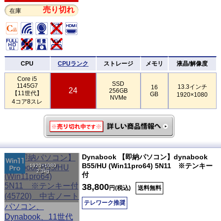
売り切れ
在庫
CPU
CPUランク
ストレージ
メモリ
液晶/解像度
Core i5
SSD
1145G7
13.3インチ
16
24
256GB
【11世代】
GB
1920×1080
NVMe
4コア8スレ
Dynabook 【即納パソコン】dynabook
B55/HU (Win11pro64) 5N11 ※テンキー
1920×1080
2.3kg
付
38,800
円(税込)
送料無料
テレワーク推奨