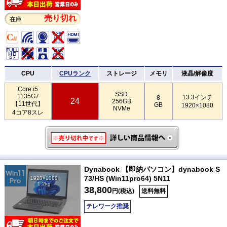
売り切れ
在庫
CPU
CPUランク
ストレージ
メモリ
液晶/解像度
Core i5
SSD
1135G7
13.3インチ
8
24
256GB
【11世代】
GB
1920×1080
NVMe
4コア8スレ
Dynabook 【即納パソコン】dynabook S
73/HS (Win11pro64) 5N11
1920×1080
1.2kg
38,800
円(税込)
送料無料
テレワーク推奨