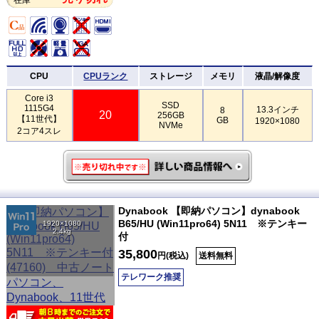
CPU
CPUランク
ストレージ
メモリ
液晶/解像度
Core i3
SSD
1115G4
13.3インチ
8
20
256GB
【11世代】
GB
1920×1080
NVMe
2コア4スレ
Dynabook 【即納パソコン】dynabook
B65/HU (Win11pro64) 5N11 ※テンキー
1920×1080
2.4kg
付
35,800
円(税込)
送料無料
テレワーク推奨