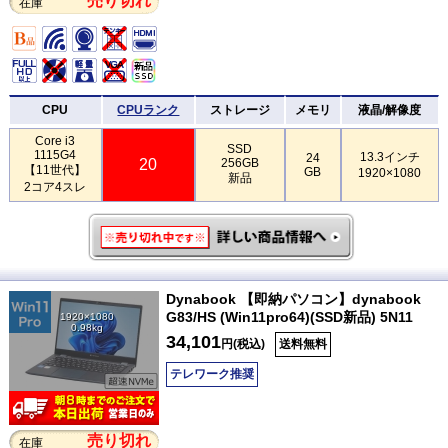
売り切れ
在庫
CPU
CPUランク
ストレージ
メモリ
液晶/解像度
Core i3
SSD
1115G4
13.3インチ
24
20
256GB
【11世代】
GB
1920×1080
新品
2コア4スレ
Dynabook 【即納パソコン】dynabook
G83/HS (Win11pro64)(SSD新品) 5N11
1920×1080
0.98kg
34,101
円(税込)
送料無料
テレワーク推奨
売り切れ
在庫