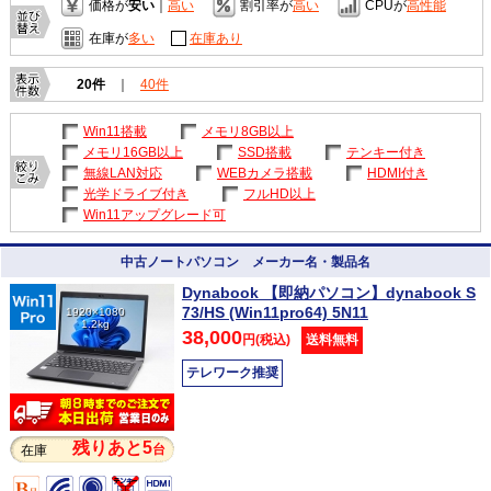
価格が
安い
｜
高い
割引率が
高い
CPUが
高性能
在庫が
多い
在庫あり
20件
｜
40件
Win11搭載
メモリ8GB以上
メモリ16GB以上
SSD搭載
テンキー付き
無線LAN対応
WEBカメラ搭載
HDMI付き
光学ドライブ付き
フルHD以上
Win11アップグレード可
中古ノートパソコン メーカー名・製品名
Dynabook 【即納パソコン】dynabook S
73/HS (Win11pro64) 5N11
1920×1080
1.2kg
38,000
円(税込)
送料無料
テレワーク推奨
残りあと5
台
在庫