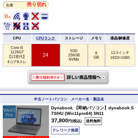
売り切れ
在庫
CPU
CPUランク
ストレージ
メモリ
液晶/解像度
Core i5
SSD
1135G7
13.3インチ
8
24
256GB
【11世代】
GB
1920×1080
NVMe
4コア8スレ
中古ノートパソコン メーカー名・製品名
Dynabook 【即納パソコン】dynabook S
73/HU (Win11pro64) 5N11
1920×1080
1.2kg
37,800
円(税込)
送料無料
テレワーク推奨