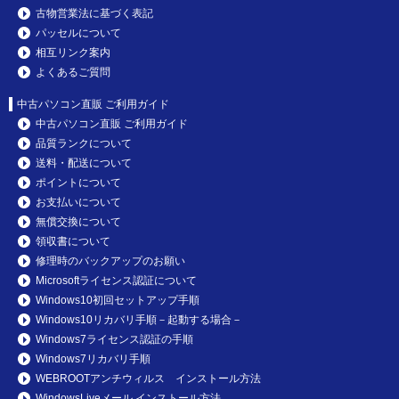
古物営業法に基づく表記
パッセルについて
相互リンク案内
よくあるご質問
中古パソコン直販 ご利用ガイド
中古パソコン直販 ご利用ガイド
品質ランクについて
送料・配送について
ポイントについて
お支払いについて
無償交換について
領収書について
修理時のバックアップのお願い
Microsoftライセンス認証について
Windows10初回セットアップ手順
Windows10リカバリ手順－起動する場合－
Windows7ライセンス認証の手順
Windows7リカバリ手順
WEBROOTアンチウィルス インストール方法
WindowsLiveメール インストール方法