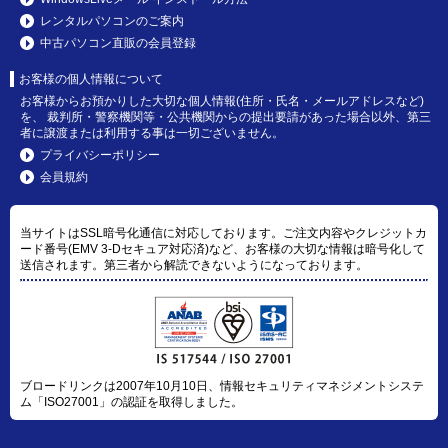
レンタルパソコンのご案内
中古パソコン直販の会員登録
お客様の個人情報について
お客様からお預かりした大切な個人情報(住所・氏名・メールアドレスなど)
を、 裁判所・警察機関等・公共機関からの提出要請があった場合以外、第三
者に譲渡または利用する事は一切ございません。
プライバシーポリシー
会員規約
当サイトはSSL暗号化通信に対応しております。ご注文内容やクレジットカ
ード番号(EMV 3-Dセキュア対応済)など、お客様の大切な情報は暗号化して
送信されます。第三者から解読できないようになっております。
ブロードリンクは2007年10月10日、情報セキュリティマネジメントシステ
ム「ISO27001」の認証を取得しました。