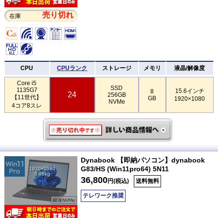
売り切れ
在庫
CPU
CPUランク
ストレージ
メモリ
液晶/解像度
Core i5
SSD
1135G7
15.6インチ
8
24
256GB
【11世代】
GB
1920×1080
NVMe
4コア8スレ
Dynabook 【即納パソコン】dynabook
G83/HS (Win11pro64) 5N11
1920×1080
0.98kg
36,800
円(税込)
送料無料
テレワーク推奨