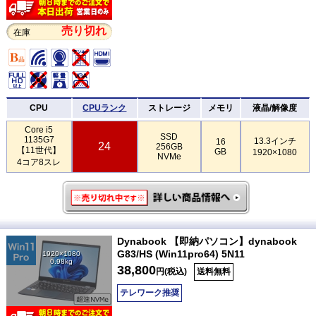
売り切れ
在庫
CPU
CPUランク
ストレージ
メモリ
液晶/解像度
Core i5
SSD
1135G7
13.3インチ
16
24
256GB
【11世代】
GB
1920×1080
NVMe
4コア8スレ
Dynabook 【即納パソコン】dynabook
G83/HS (Win11pro64) 5N11
1920×1080
0.98kg
38,800
円(税込)
送料無料
テレワーク推奨