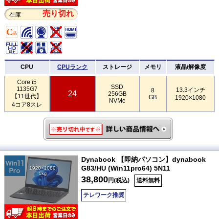
売り切れ
在庫
CPU
CPUランク
ストレージ
メモリ
液晶/解像度
Core i5
SSD
1135G7
13.3インチ
8
24
256GB
【11世代】
GB
1920×1080
NVMe
4コア8スレ
Dynabook 【即納パソコン】dynabook
G83/HU (Win11pro64) 5N11
1920×1080
1kg
38,800
円(税込)
送料無料
テレワーク推奨