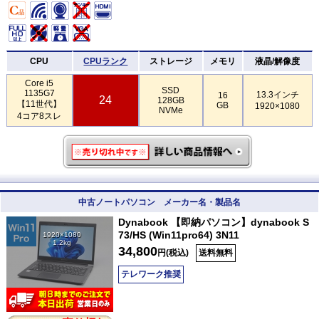
CPU
CPUランク
ストレージ
メモリ
液晶/解像度
Core i5
SSD
1135G7
13.3インチ
16
24
128GB
【11世代】
GB
1920×1080
NVMe
4コア8スレ
中古ノートパソコン メーカー名・製品名
Dynabook 【即納パソコン】dynabook S
73/HS (Win11pro64) 3N11
1920×1080
1.2kg
34,800
円(税込)
送料無料
テレワーク推奨