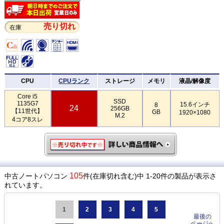
売り切れ
在庫
CPU
CPUランク
ストレージ
メモリ
液晶/解像度
Core i5
SSD
1135G7
15.6インチ
8
24
256GB
【11世代】
GB
1920×1080
M.2
4コア8スレ
105
中古ノートパソコン
件(在庫切れ含む)中 1-20件の製品が表示さ
れています。
1
2
3
4
5
最後の
ページへ