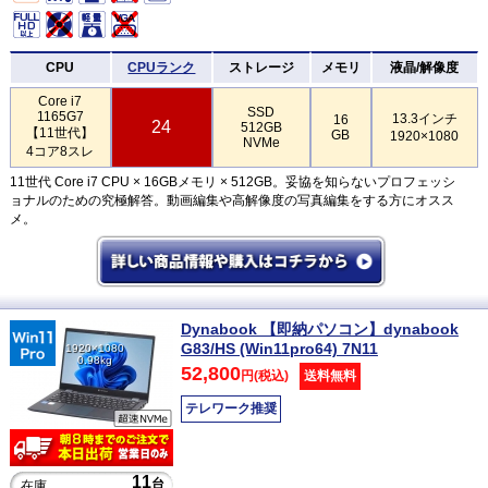
CPU
CPUランク
ストレージ
メモリ
液晶/解像度
Core i7
SSD
1165G7
13.3インチ
16
24
512GB
【11世代】
GB
1920×1080
NVMe
4コア8スレ
11世代 Core i7 CPU × 16GBメモリ × 512GB。妥協を知らないプロフェッシ
ョナルのための究極解答。動画編集や高解像度の写真編集をする方にオスス
メ。
Dynabook 【即納パソコン】dynabook
G83/HS (Win11pro64) 7N11
1920×1080
0.98kg
52,800
円(税込)
送料無料
テレワーク推奨
11
台
在庫