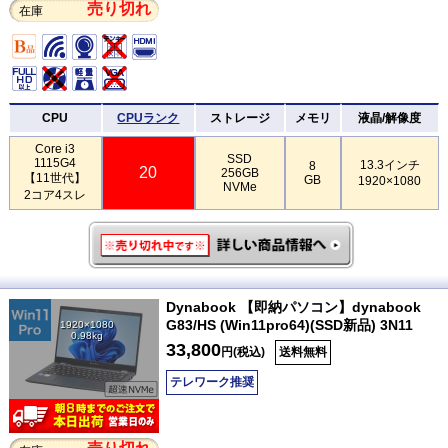
売り切れ
在庫
CPU
CPUランク
ストレージ
メモリ
液晶/解像度
Core i3
SSD
1115G4
13.3インチ
8
20
256GB
【11世代】
GB
1920×1080
NVMe
2コア4スレ
Dynabook 【即納パソコン】dynabook
G83/HS (Win11pro64)(SSD新品) 3N11
1920×1080
0.98kg
33,800
円(税込)
送料無料
テレワーク推奨