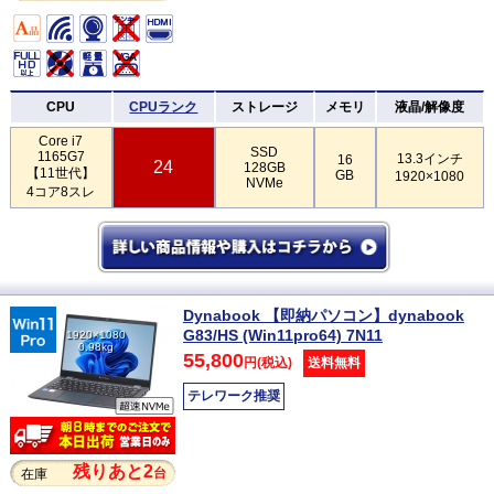
CPU
CPUランク
ストレージ
メモリ
液晶/解像度
Core i7
SSD
1165G7
13.3インチ
16
24
128GB
【11世代】
GB
1920×1080
NVMe
4コア8スレ
Dynabook 【即納パソコン】dynabook
G83/HS (Win11pro64) 7N11
1920×1080
0.98kg
55,800
円(税込)
送料無料
テレワーク推奨
残りあと2
台
在庫