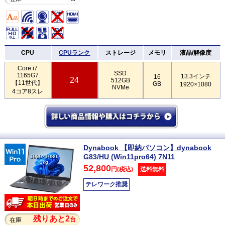
CPU
CPUランク
ストレージ
メモリ
液晶/解像度
Core i7
SSD
1165G7
13.3インチ
16
24
512GB
【11世代】
GB
1920×1080
NVMe
4コア8スレ
Dynabook 【即納パソコン】dynabook
G83/HU (Win11pro64) 7N11
1920×1080
1kg
52,800
円(税込)
送料無料
テレワーク推奨
残りあと2
台
在庫