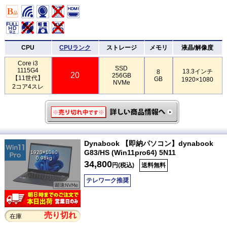
CPU
CPUランク
ストレージ
メモリ
液晶/解像度
Core i3
SSD
1115G4
13.3インチ
8
20
256GB
【11世代】
GB
1920×1080
NVMe
2コア4スレ
Dynabook 【即納パソコン】dynabook
G83/HS (Win11pro64) 5N11
1920×1080
0.98kg
34,800
円(税込)
送料無料
テレワーク推奨
売り切れ
在庫