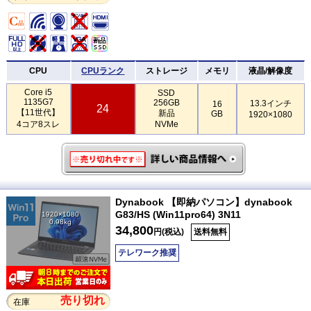
CPU
CPUランク
ストレージ
メモリ
液晶/解像度
Core i5
SSD
1135G7
256GB
13.3インチ
16
24
【11世代】
新品
GB
1920×1080
4コア8スレ
NVMe
Dynabook 【即納パソコン】dynabook
G83/HS (Win11pro64) 3N11
1920×1080
0.98kg
34,800
円(税込)
送料無料
テレワーク推奨
売り切れ
在庫