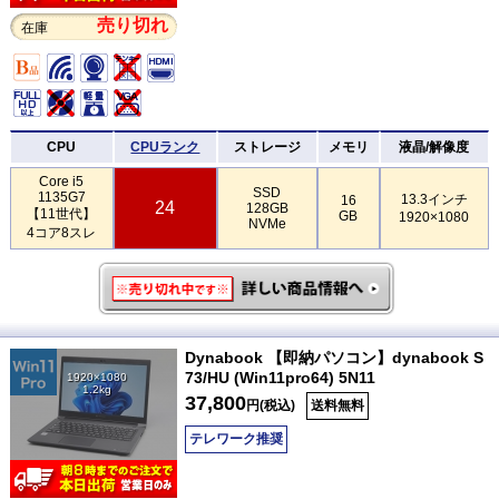
売り切れ
在庫
CPU
CPUランク
ストレージ
メモリ
液晶/解像度
Core i5
SSD
1135G7
13.3インチ
16
24
128GB
【11世代】
GB
1920×1080
NVMe
4コア8スレ
Dynabook 【即納パソコン】dynabook S
73/HU (Win11pro64) 5N11
1920×1080
1.2kg
37,800
円(税込)
送料無料
テレワーク推奨