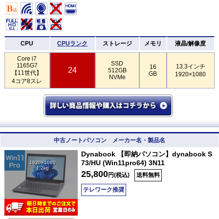
CPU
CPUランク
ストレージ
メモリ
液晶/解像度
Core i7
SSD
1165G7
13.3インチ
16
24
512GB
【11世代】
GB
1920×1080
NVMe
4コア8スレ
中古ノートパソコン メーカー名・製品名
Dynabook 【即納パソコン】dynabook S
73/HU (Win11pro64) 3N11
1920×1080
1.2kg
25,800
円(税込)
送料無料
テレワーク推奨