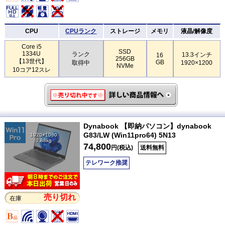
CPU
CPUランク
ストレージ
メモリ
液晶/解像度
Core i5
SSD
1334U
ランク
13.3インチ
16
256GB
【13世代】
GB
取得中
1920×1200
NVMe
10コア12スレ
Dynabook 【即納パソコン】dynabook
G83/LW (Win11pro64) 5N13
1920×1080
0.88kg
74,800
円(税込)
送料無料
テレワーク推奨
売り切れ
在庫