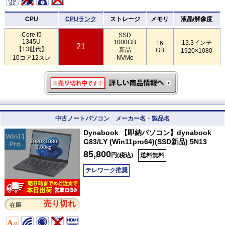
CPU
CPUランク
ストレージ
メモリ
液晶/解像度
Core i5
SSD
1345U
1000GB
13.3インチ
16
21
【13世代】
新品
GB
1920×1080
10コア12スレ
NVMe
中古ノートパソコン メーカー名・製品名
Dynabook 【即納パソコン】dynabook
G83/LY (Win11pro64)(SSD新品) 5N13
1920×1080
0.88kg
85,800
円(税込)
送料無料
テレワーク推奨
売り切れ
在庫