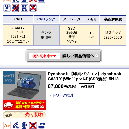
CPU
CPUランク
ストレージ
メモリ
液晶/解像度
Core i5
SSD
1345U
ランク
256GB
13.3インチ
16
【13世代】
新品
GB
取得中
1920×1080
10コア12スレ
NVMe
Dynabook 【即納パソコン】dynabook
G83/LY (Win11pro64)(SSD新品) 5N13
1920×1080
0.88kg
87,800
円(税込)
送料無料
テレワーク推奨
売り切れ
在庫