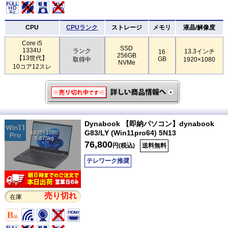
CPU
CPUランク
ストレージ
メモリ
液晶/解像度
Core i5
SSD
1334U
ランク
13.3インチ
16
256GB
【13世代】
GB
取得中
1920×1080
NVMe
10コア12スレ
Dynabook 【即納パソコン】dynabook
G83/LY (Win11pro64) 5N13
1920×1080
0.875kg
76,800
円(税込)
送料無料
テレワーク推奨
売り切れ
在庫