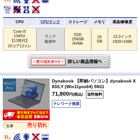
CPU
CPUランク
ストレージ
メモリ
液晶/解像度
Core i5
SSD
1345U
ランク
13.3インチ
16
256GB
【13世代】
GB
取得中
1920×1080
NVMe
10コア12スレ
Dynabook 【即納パソコン】dynabook X
83/LY (Win11pro64) 5N11
1920×1200
0.93kg
71,800
円(税込)
送料無料
テレワーク推奨
売り切れ
在庫