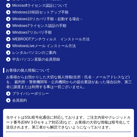
Microsoftライセンス認証について
Windows10初回セットアップ手順
Windows10リカバリ手順－起動する場合－
Windows7ライセンス認証の手順
Windows7リカバリ手順
WEBROOTアンチウィルス インストール方法
WindowsLiveメール インストール方法
レンタルパソコンのご案内
中古パソコン直販の会員登録
お客様の個人情報について
お客様からお預かりした大切な個人情報(住所・氏名・メールアドレスなど)
を、 裁判所・警察機関等・公共機関からの提出要請があった場合以外、第三
者に譲渡または利用する事は一切ございません。
プライバシーポリシー
会員規約
当サイトはSSL暗号化通信に対応しております。ご注文内容やクレジットカ
ード番号(EMV 3-Dセキュア対応済)など、お客様の大切な情報は暗号化して
送信されます。第三者から解読できないようになっております。