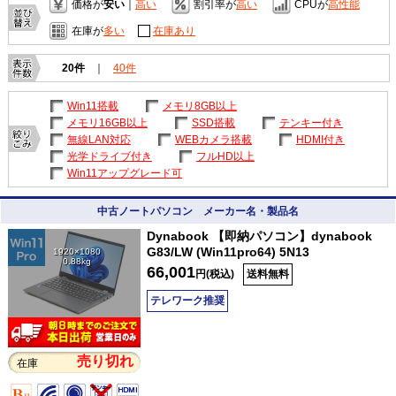
価格が
安い
｜
高い
割引率が
高い
CPUが
高性能
在庫が
多い
在庫あり
20件
｜
40件
Win11搭載
メモリ8GB以上
メモリ16GB以上
SSD搭載
テンキー付き
無線LAN対応
WEBカメラ搭載
HDMI付き
光学ドライブ付き
フルHD以上
Win11アップグレード可
中古ノートパソコン メーカー名・製品名
Dynabook 【即納パソコン】dynabook
G83/LW (Win11pro64) 5N13
1920×1080
0.88kg
66,001
円(税込)
送料無料
テレワーク推奨
売り切れ
在庫