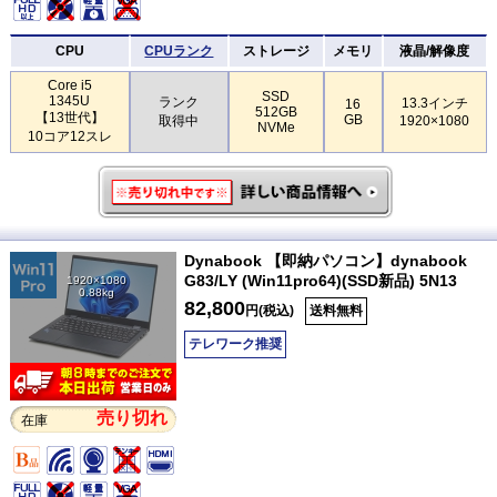
CPU
CPUランク
ストレージ
メモリ
液晶/解像度
Core i5
SSD
1345U
ランク
13.3インチ
16
512GB
【13世代】
GB
取得中
1920×1080
NVMe
10コア12スレ
Dynabook 【即納パソコン】dynabook
G83/LY (Win11pro64)(SSD新品) 5N13
1920×1080
0.88kg
82,800
円(税込)
送料無料
テレワーク推奨
売り切れ
在庫