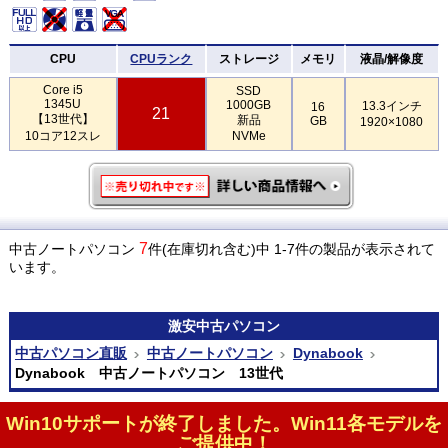
CPU
CPUランク
ストレージ
メモリ
液晶/解像度
Core i5
SSD
1345U
1000GB
13.3インチ
16
21
【13世代】
新品
GB
1920×1080
10コア12スレ
NVMe
7
中古ノートパソコン
件(在庫切れ含む)中 1-7件の製品が表示されて
います。
激安
中古パソコン
中古パソコン直販
中古ノートパソコン
Dynabook
Dynabook 中古ノートパソコン 13世代
Win10サポートが終了しました。Win11各モデルを
ご提供中！