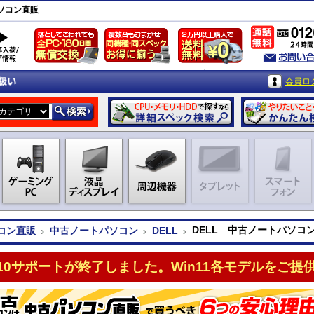
ソコン直販
会員ロ
DELL 中古ノートパソコ
コン直販
中古ノートパソコン
DELL
n10サポートが終了しました。Win11各モデルをご提