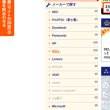
メーカーで探す
(6)
NEC
(2)
FUJITSU（富士通）
(7)
Dynabook
(3)
Panasonic
(26)
HP
DE
(26)
DELL
ン】L
n11
(9)
Lenovo
N8
(0)
EPSON
(2)
VAIO
(0)
Apple
(0)
mouse computer
(0)
LG電子
(8)
Microsoft