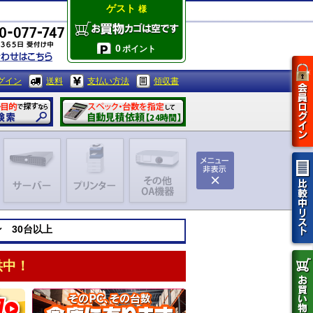
ゲスト
様
0
ポイント
グイン
送料
支払い方法
領収書
ン 30台以上
供中！