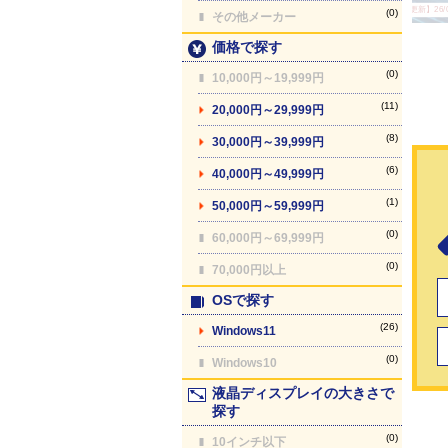
【最終更新】26/08
(0)
その他メーカー
価格で探す
(0)
10,000円～19,999円
(11)
20,000円～29,999円
(8)
30,000円～39,999円
(6)
40,000円～49,999円
(1)
50,000円～59,999円
(0)
60,000円～69,999円
(0)
70,000円以上
OSで探す
(26)
Windows11
(0)
Windows10
液晶ディスプレイの大きさで
探す
(0)
10インチ以下