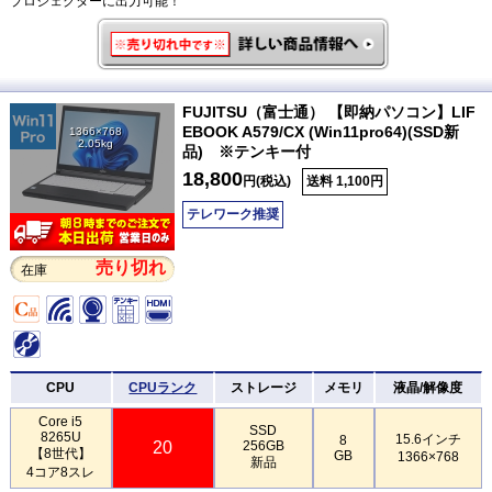
プロジェクターに出力可能！
FUJITSU（富士通） 【即納パソコン】LIF
EBOOK A579/CX (Win11pro64)(SSD新
1366×768
2.05kg
品) ※テンキー付
18,800
円(税込)
送料 1,100円
テレワーク推奨
売り切れ
在庫
CPU
CPUランク
ストレージ
メモリ
液晶/解像度
Core i5
SSD
8265U
15.6インチ
8
20
256GB
【8世代】
GB
1366×768
新品
4コア8スレ