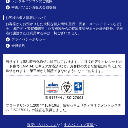
レンタルパソコンのご案内
中古パソコン直販の会員登録
お客様の個人情報について
お客様からお預かりした大切な個人情報(住所・氏名・メールアドレスなど)
を、 裁判所・警察機関等・公共機関からの提出要請があった場合以外、第三
者に譲渡または利用する事は一切ございません。
プライバシーポリシー
会員規約
当サイトはSSL暗号化通信に対応しております。ご注文内容やクレジットカ
ード番号(EMV 3-Dセキュア対応済)など、お客様の大切な情報は暗号化して
送信されます。第三者から解読できないようになっております。
ブロードリンクは2007年10月10日、情報セキュリティマネジメントシステ
ム「ISO27001」の認証を取得しました。
激安中古パソコン
なら
中古パソコン直販
へ。