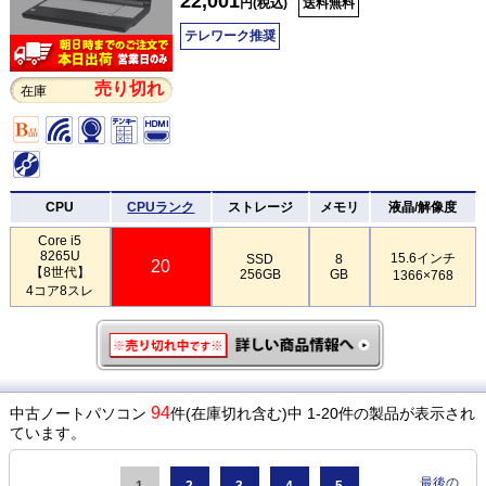
22,001
円(税込)
送料無料
テレワーク推奨
売り切れ
在庫
CPU
CPUランク
ストレージ
メモリ
液晶/解像度
Core i5
8265U
15.6インチ
SSD
8
20
【8世代】
256GB
GB
1366×768
4コア8スレ
94
中古ノートパソコン
件(在庫切れ含む)中 1-20件の製品が表示され
ています。
最後の
1
2
3
4
5