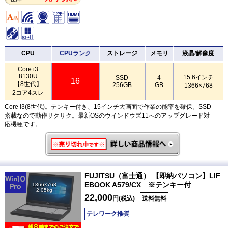
CPU
CPUランク
ストレージ
メモリ
液晶/解像度
Core i3
8130U
15.6インチ
SSD
4
16
【8世代】
256GB
GB
1366×768
2コア4スレ
Core i3(8世代)。テンキー付き、15インチ大画面で作業の能率を確保。SSD
搭載なので動作サクサク。最新OSのウインドウズ11へのアップグレード対
応機種です。
FUJITSU（富士通） 【即納パソコン】LIF
EBOOK A579/CX ※テンキー付
1366×768
2.05kg
22,000
円(税込)
送料無料
テレワーク推奨