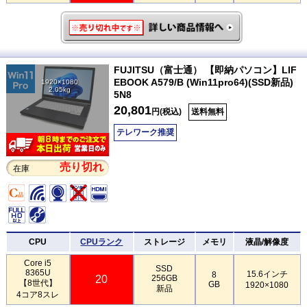
FUJITSU（富士通） 【即納パソコン】LIF
EBOOK A579/B (Win11pro64)(SSD新品)
1920×1080
2.05kg
5N8
20,801
円(税込)
送料無料
テレワーク推奨
売り切れ
在庫
CPU
CPUランク
ストレージ
メモリ
液晶/解像度
Core i5
SSD
8365U
15.6インチ
8
20
256GB
【8世代】
GB
1920×1080
新品
4コア8スレ