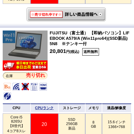
FUJITSU（富士通） 【即納パソコン】LIF
EBOOK A579/A (Win11pro64)(SSD新品)
1366×768
2.2kg
5N8 ※テンキー付
20,801
円(税込)
送料無料
売り切れ
在庫
CPU
CPUランク
ストレージ
メモリ
液晶/解像度
Core i5
SSD
8265U
15.6インチ
8
20
256GB
【8世代】
GB
1366×768
新品
4コア8スレ