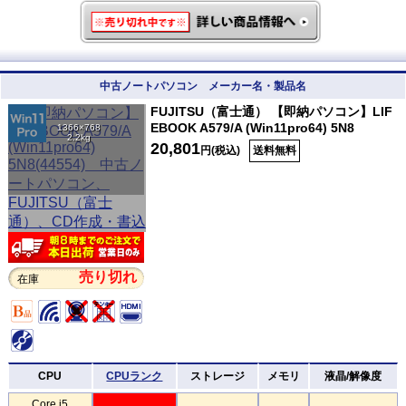
中古ノートパソコン メーカー名・製品名
FUJITSU（富士通） 【即納パソコン】LIF
EBOOK A579/A (Win11pro64) 5N8
1366×768
2.2kg
20,801
円(税込)
送料無料
売り切れ
在庫
CPU
CPUランク
ストレージ
メモリ
液晶/解像度
Core i5