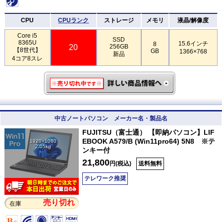
CPU
CPUランク
ストレージ
メモリ
液晶/解像度
Core i5
SSD
8365U
15.6インチ
8
20
256GB
【8世代】
GB
1366×768
新品
4コア8スレ
中古ノートパソコン メーカー名・製品名
FUJITSU（富士通） 【即納パソコン】LIF
EBOOK A579/B (Win11pro64) 5N8 ※テ
1920×1080
2.05kg
ンキー付
21,800
円(税込)
送料無料
テレワーク推奨
売り切れ
在庫