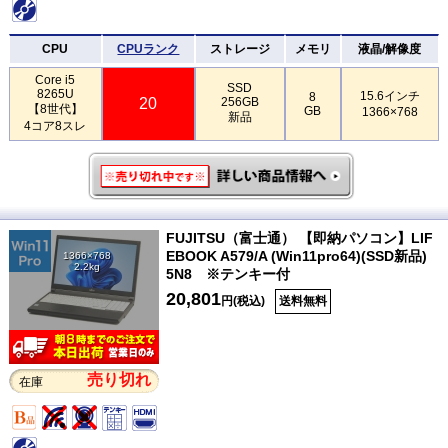
CPU
CPUランク
ストレージ
メモリ
液晶/解像度
Core i5
SSD
8265U
15.6インチ
8
20
256GB
【8世代】
GB
1366×768
新品
4コア8スレ
FUJITSU（富士通） 【即納パソコン】LIF
EBOOK A579/A (Win11pro64)(SSD新品)
1366×768
2.2kg
5N8 ※テンキー付
20,801
円(税込)
送料無料
売り切れ
在庫