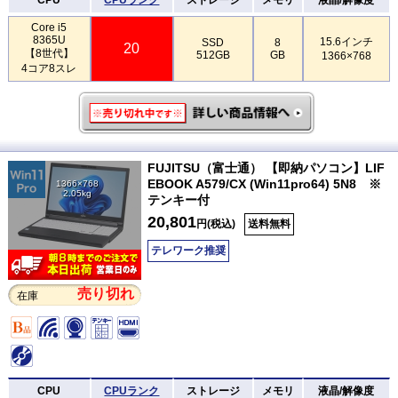
Core i5
8365U
15.6インチ
SSD
8
20
【8世代】
512GB
GB
1366×768
4コア8スレ
FUJITSU（富士通） 【即納パソコン】LIF
EBOOK A579/CX (Win11pro64) 5N8 ※
1366×768
2.05kg
テンキー付
20,801
円(税込)
送料無料
テレワーク推奨
売り切れ
在庫
CPU
CPUランク
ストレージ
メモリ
液晶/解像度