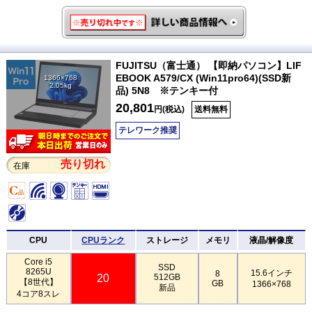
FUJITSU（富士通） 【即納パソコン】LIF
EBOOK A579/CX (Win11pro64)(SSD新
1366×768
2.05kg
品) 5N8 ※テンキー付
20,801
円(税込)
送料無料
テレワーク推奨
売り切れ
在庫
CPU
CPUランク
ストレージ
メモリ
液晶/解像度
Core i5
SSD
8265U
15.6インチ
8
20
512GB
【8世代】
GB
1366×768
新品
4コア8スレ