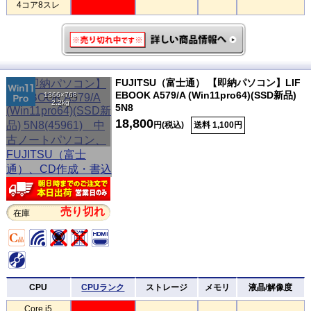
4コア8スレ
FUJITSU（富士通） 【即納パソコン】LIF
EBOOK A579/A (Win11pro64)(SSD新品)
1366×768
2.2kg
5N8
18,800
円(税込)
送料 1,100円
売り切れ
在庫
CPU
CPUランク
ストレージ
メモリ
液晶/解像度
Core i5