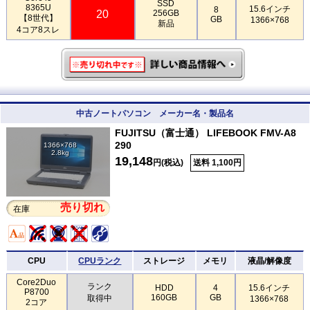
SSD
8365U
15.6インチ
8
20
256GB
【8世代】
GB
1366×768
新品
4コア8スレ
中古ノートパソコン メーカー名・製品名
FUJITSU（富士通） LIFEBOOK FMV-A8
290
1366×768
2.8kg
19,148
円(税込)
送料 1,100円
売り切れ
在庫
CPU
CPUランク
ストレージ
メモリ
液晶/解像度
Core2Duo
ランク
HDD
4
15.6インチ
P8700
160GB
GB
取得中
1366×768
2コア