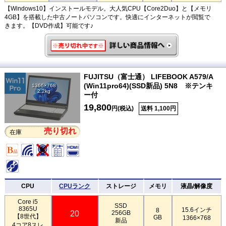
【Windows10】インストールモデル。大人気CPU【Core2Duo】と【メモリ
4GB】を搭載した中古ノートパソコンです。快適にインターネットが閲覧で
きます。【DVD作成】可能です♪
FUJITSU（富士通） LIFEBOOK A579/A
(Win11pro64)(SSD新品) 5N8 ※テンキ
1366×768
2.2kg
ー付
19,800
円(税込)
送料 1,100円
売り切れ
在庫
CPU
CPUランク
ストレージ
メモリ
液晶/解像度
Core i5
SSD
8365U
15.6インチ
8
20
256GB
【8世代】
GB
1366×768
新品
4コア8スレ