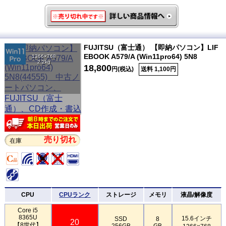
FUJITSU（富士通） 【即納パソコン】LIF
EBOOK A579/A (Win11pro64) 5N8
1366×768
2.2kg
18,800
円(税込)
送料 1,100円
売り切れ
在庫
CPU
CPUランク
ストレージ
メモリ
液晶/解像度
Core i5
8365U
15.6インチ
SSD
8
20
【8世代】
256GB
GB