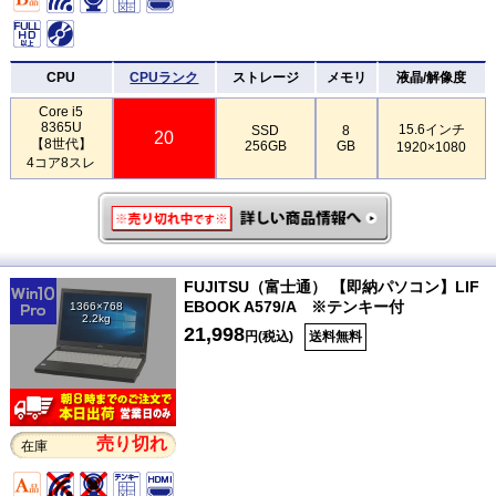
CPU
CPUランク
ストレージ
メモリ
液晶/解像度
Core i5
8365U
15.6インチ
SSD
8
20
【8世代】
256GB
GB
1920×1080
4コア8スレ
FUJITSU（富士通） 【即納パソコン】LIF
EBOOK A579/A ※テンキー付
1366×768
2.2kg
21,998
円(税込)
送料無料
売り切れ
在庫