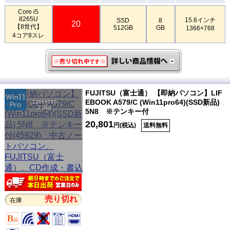
Core i5
8265U
15.6インチ
SSD
8
20
【8世代】
512GB
GB
1366×768
4コア8スレ
FUJITSU（富士通） 【即納パソコン】LIF
EBOOK A579/C (Win11pro64)(SSD新品)
1366×768
2.3kg
5N8 ※テンキー付
20,801
円(税込)
送料無料
売り切れ
在庫