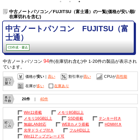
中古ノートパソコン／FUJITSU（富士通）の一覧(価格が安い順/
在庫切れを含む)
中古ノートパソコン FUJITSU（富
士通）
CD作成・書込
94
中古ノートパソコン
件(在庫切れ含む)中 1-20件の製品が表示され
ています。
価格が
安い
｜
高い
割引率が
高い
CPUが
高性能
在庫が
多い
在庫あり
20件
｜
40件
Win11搭載
メモリ8GB以上
メモリ16GB以上
SSD搭載
テンキー付き
無線LAN対応
WEBカメラ搭載
HDMI付き
光学ドライブ付き
フルHD以上
Win11アップグレード可