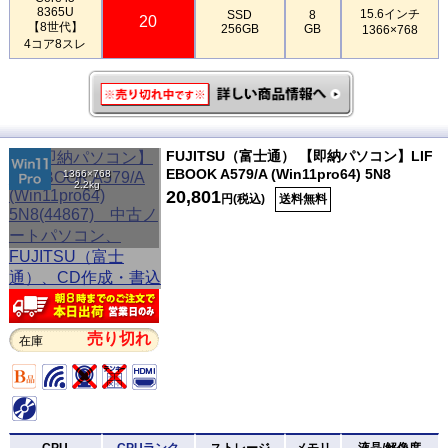
8365U
15.6インチ
SSD
8
20
【8世代】
256GB
GB
1366×768
4コア8スレ
FUJITSU（富士通） 【即納パソコン】LIF
EBOOK A579/A (Win11pro64) 5N8
1366×768
2.2kg
20,801
円(税込)
送料無料
売り切れ
在庫
CPU
CPUランク
ストレージ
メモリ
液晶/解像度