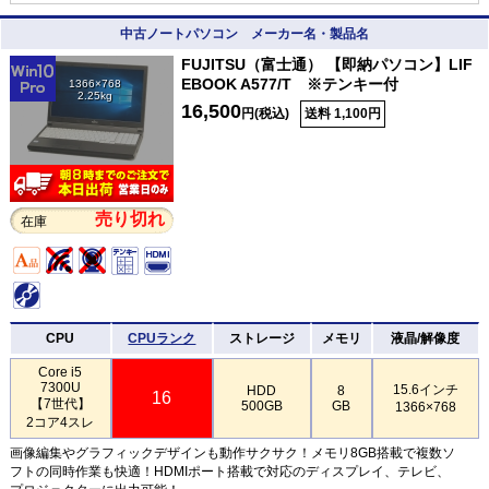
中古ノートパソコン メーカー名・製品名
FUJITSU（富士通） 【即納パソコン】LIF
EBOOK A577/T ※テンキー付
1366×768
2.25kg
16,500
円(税込)
送料 1,100円
売り切れ
在庫
CPU
CPUランク
ストレージ
メモリ
液晶/解像度
Core i5
7300U
15.6インチ
HDD
8
16
【7世代】
500GB
GB
1366×768
2コア4スレ
画像編集やグラフィックデザインも動作サクサク！メモリ8GB搭載で複数ソ
フトの同時作業も快適！HDMIポート搭載で対応のディスプレイ、テレビ、