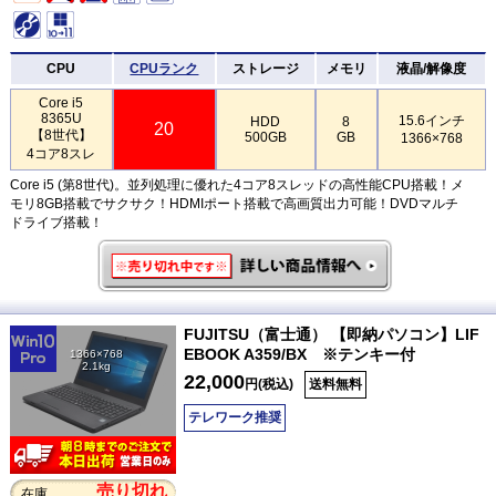
CPU
CPUランク
ストレージ
メモリ
液晶/解像度
Core i5
8365U
15.6インチ
HDD
8
20
【8世代】
500GB
GB
1366×768
4コア8スレ
Core i5 (第8世代)。並列処理に優れた4コア8スレッドの高性能CPU搭載！メ
モリ8GB搭載でサクサク！HDMIポート搭載で高画質出力可能！DVDマルチ
ドライブ搭載！
FUJITSU（富士通） 【即納パソコン】LIF
EBOOK A359/BX ※テンキー付
1366×768
2.1kg
22,000
円(税込)
送料無料
テレワーク推奨
売り切れ
在庫