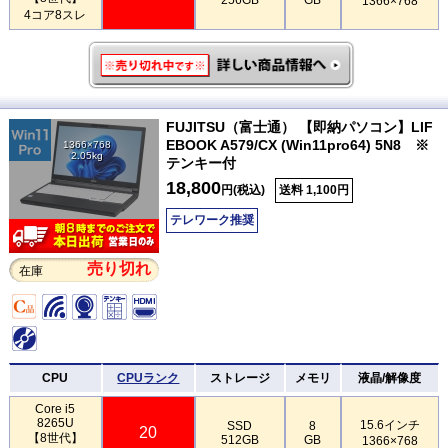
1366×768
4コア8スレ
FUJITSU（富士通） 【即納パソコン】LIF
EBOOK A579/CX (Win11pro64) 5N8 ※
1366×768
2.05kg
テンキー付
18,800
円(税込)
送料 1,100円
テレワーク推奨
売り切れ
在庫
CPU
CPUランク
ストレージ
メモリ
液晶/解像度
Core i5
8265U
15.6インチ
SSD
8
20
【8世代】
512GB
GB
1366×768