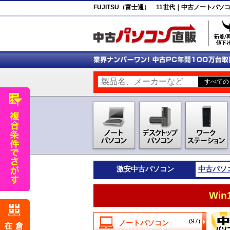
FUJITSU（富士通） 11世代｜中古ノートパ
激安
中古パソコン
中古パソ
Wi
(97)