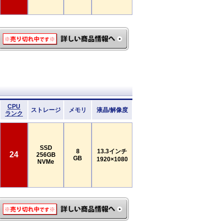
CPU
ストレージ
メモリ
液晶/解像度
ランク
SSD
8
13.3インチ
24
256GB
GB
1920×1080
NVMe