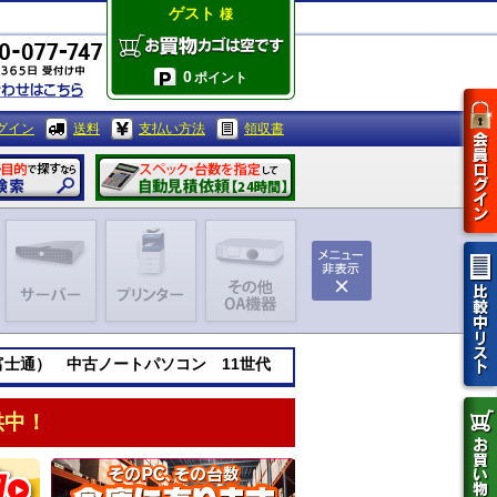
ゲスト
様
0
ポイント
グイン
送料
支払い方法
領収書
U（富士通） 中古ノートパソコン 11世代
供中！