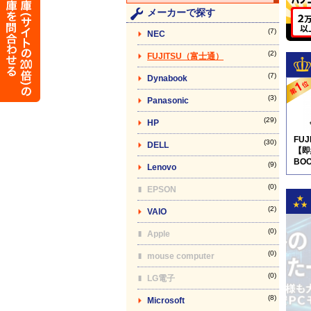
メーカーで探す
(7)
NEC
(2)
FUJITSU（富士通）
(7)
Dynabook
(3)
Panasonic
(29)
HP
FU
(30)
DELL
【即
BOO
(9)
Lenovo
pro
(0)
EPSON
(2)
VAIO
(0)
Apple
(0)
mouse computer
(0)
LG電子
(8)
Microsoft