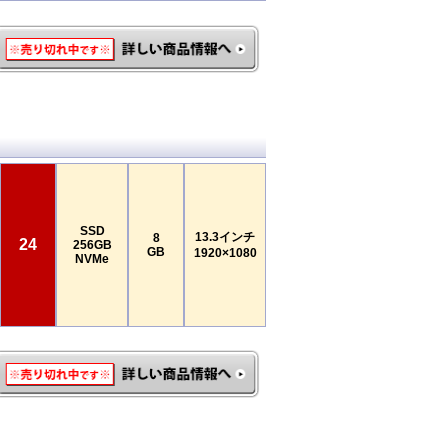
SSD
13.3インチ
8
24
256GB
GB
1920×1080
NVMe