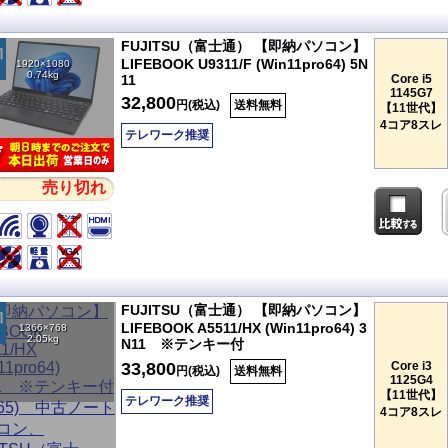
FUJITSU（富士通） 【即納パソコン】
LIFEBOOK U9311/F (Win11pro64) 5N
1920×1080
0.74kg
11
Core i5
1145G7
32,800
円(税込)
送料無料
【11世代】
4コア8スレ
テレワーク推奨
売り切れ
FUJITSU（富士通） 【即納パソコン】
LIFEBOOK A5511/HX (Win11pro64) 3
1366×768
2.05kg
N11 ※テンキー付
33,800
Core i3
円(税込)
送料無料
1125G4
【11世代】
テレワーク推奨
4コア8スレ