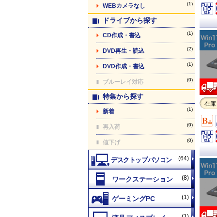
(1)
WEBカメラなし
ドライブから探す
(1)
CD作成・書込
(2)
DVD再生・読込
(1)
DVD作成・書込
(0)
ブルーレイ対応
特集から探す
在庫
(1)
新着
(0)
再入荷
(0)
値下げ
(64)
(8)
(1)
(1)