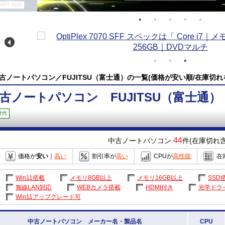
/07 20:00
古ノートパソコン／FUJITSU（富士通）の一覧(価格が安い順/在庫切れ
古ノートパソコン FUJITSU（富士通）
世代
44
中古ノートパソコン
件(在庫切れ含
価格が
安い
｜
高い
割引率が
高い
CPUが
高性能
在
Win11搭載
メモリ8GB以上
メモリ16GB以上
SSD
無線LAN対応
WEBカメラ搭載
HDMI付き
光学ドラ
Win11アップグレード可
中古ノートパソコン メーカー名・製品名
CPU