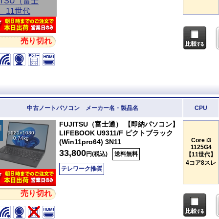
売り切れ
中古ノートパソコン メーカー名・製品名
CPU
FUJITSU（富士通） 【即納パソコン】
LIFEBOOK U9311/F ピクトブラック
1920×1080
0.74kg
Core i3
(Win11pro64) 3N11
1125G4
33,800
円(税込)
送料無料
【11世代】
4コア8スレ
テレワーク推奨
売り切れ