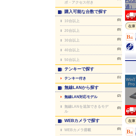
ポ・アクセス付き
購入可能な台数で探す
(0)
10台以上
在庫
(0)
20台以上
(0)
30台以上
(0)
40台以上
(0)
50台以上
テンキーで探す
(1)
テンキー付き
無線LANから探す
(2)
無線LAN対応モデル
無線LANを追加できるモデ
(0)
ル
WEBカメラで探す
在庫
(0)
WEBカメラ搭載