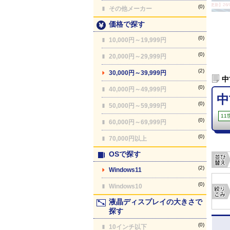
【最終更新】26/08
(0)
その他メーカー
価格で探す
(0)
10,000円～19,999円
(0)
20,000円～29,999円
(2)
30,000円～39,999円
中
(0)
40,000円～49,999円
中
(0)
50,000円～59,999円
11
(0)
60,000円～69,999円
(0)
70,000円以上
OSで探す
(2)
Windows11
(0)
Windows10
液晶ディスプレイの大きさで
探す
(0)
10インチ以下