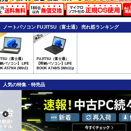
ノートパソコン FUJITSU（富士通） 売れ筋ランキング
JITSU（富士通）
FUJITSU（富士通）
納パソコン】 LIFE
【即納パソコン】LIFE
K A579/A (Win11
BOOK A748/S (Win11p
64) 5N8(SSD新品)
ro64)(SSD新品) 7N8
※テンキー付
人気の特集・特売品