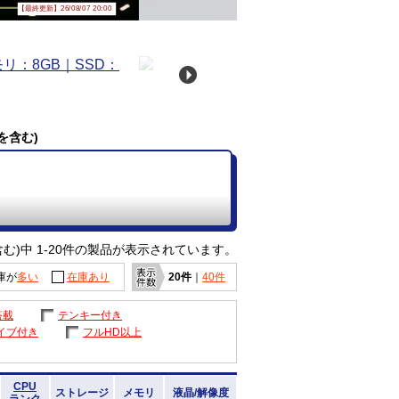
【最終更新】26/08/07 20:00
を含む)
む)中 1-20件の製品が表示されています。
庫が
多い
在庫あり
20件
｜
40件
搭載
テンキー付き
イブ付き
フルHD以上
CPU
ストレージ
メモリ
液晶/解像度