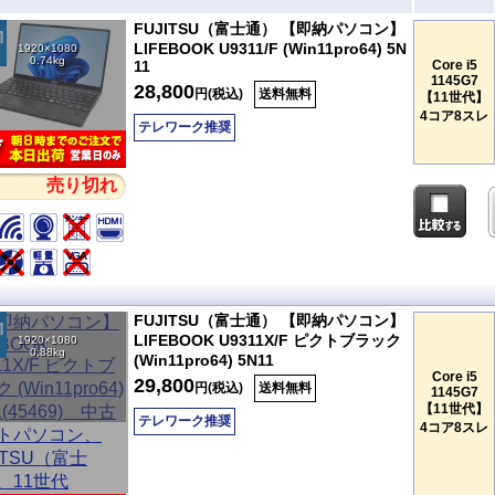
FUJITSU（富士通） 【即納パソコン】
LIFEBOOK U9311/F (Win11pro64) 5N
1920×1080
0.74kg
11
Core i5
1145G7
28,800
円(税込)
送料無料
【11世代】
4コア8スレ
テレワーク推奨
売り切れ
FUJITSU（富士通） 【即納パソコン】
LIFEBOOK U9311X/F ピクトブラック
1920×1080
0.88kg
(Win11pro64) 5N11
Core i5
29,800
円(税込)
送料無料
1145G7
【11世代】
テレワーク推奨
4コア8スレ