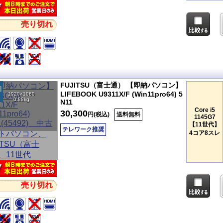
売り切れ
FUJITSU（富士通） 【即納パソコン】
LIFEBOOK U9311X/F (Win11pro64) 5
1920×1080
0.88kg
N11
Core i5
30,300
円(税込)
送料無料
1145G7
【11世代】
テレワーク推奨
4コア8スレ
売り切れ