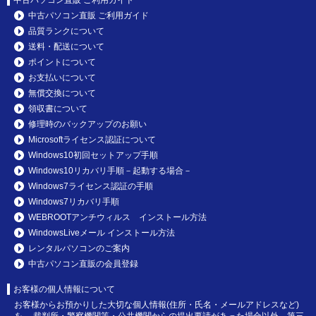
中古パソコン直販 ご利用ガイド
品質ランクについて
送料・配送について
ポイントについて
お支払いについて
無償交換について
領収書について
修理時のバックアップのお願い
Microsoftライセンス認証について
Windows10初回セットアップ手順
Windows10リカバリ手順－起動する場合－
Windows7ライセンス認証の手順
Windows7リカバリ手順
WEBROOTアンチウィルス インストール方法
WindowsLiveメール インストール方法
レンタルパソコンのご案内
中古パソコン直販の会員登録
お客様の個人情報について
お客様からお預かりした大切な個人情報(住所・氏名・メールアドレスなど)
を、 裁判所・警察機関等・公共機関からの提出要請があった場合以外、第三