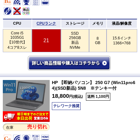
CPU
CPUランク
ストレージ
メモリ
液晶/解像度
Core i5
SSD
1035G1
256GB
15.6インチ
8
21
【10世代】
新品
GB
1366×768
4コア8スレ
NVMe
HP 【即納パソコン】 250 G7 (Win11pro6
4)(SSD新品) 5N8 ※テンキー付
1366×768
1.78kg
18,800
円(税込)
送料 1,100円
テレワーク推奨
売り切れ
在庫