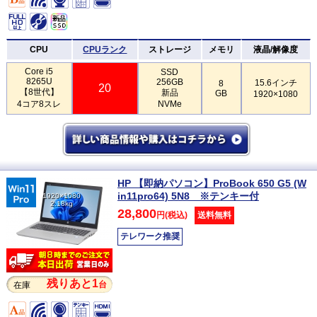
CPU
CPUランク
ストレージ
メモリ
液晶/解像度
Core i5
SSD
8265U
256GB
15.6インチ
8
20
【8世代】
新品
GB
1920×1080
4コア8スレ
NVMe
HP 【即納パソコン】ProBook 650 G5 (W
in11pro64) 5N8 ※テンキー付
1920×1080
2.18kg
28,800
円(税込)
送料無料
テレワーク推奨
残りあと1
台
在庫