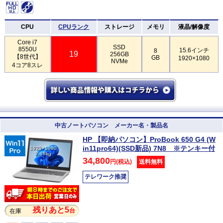
CPU
CPUランク
ストレージ
メモリ
液晶/解像度
Core i7
SSD
8550U
15.6インチ
8
19
256GB
【8世代】
GB
1920×1080
NVMe
4コア8スレ
中古ノートパソコン メーカー名・製品名
HP 【即納パソコン】ProBook 650 G4 (W
in11pro64)(SSD新品) 7N8 ※テンキー付
1920×1080
2.18kg
34,800
円(税込)
送料無料
テレワーク推奨
残りあと5
台
在庫