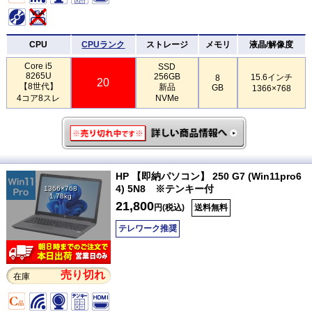
CPU
CPUランク
ストレージ
メモリ
液晶/解像度
Core i5
SSD
8265U
256GB
15.6インチ
8
20
【8世代】
新品
GB
1366×768
4コア8スレ
NVMe
HP 【即納パソコン】 250 G7 (Win11pro6
4) 5N8 ※テンキー付
1366×768
1.78kg
21,800
円(税込)
送料無料
テレワーク推奨
売り切れ
在庫