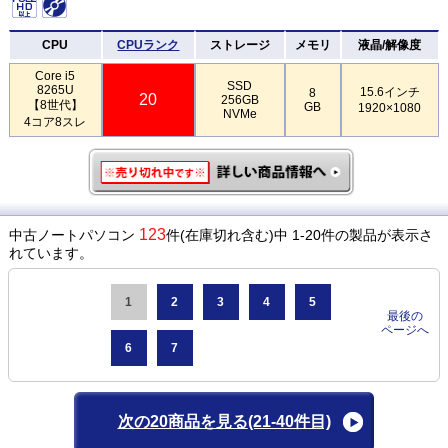
CPU
CPUランク
ストレージ
メモリ
液晶/解像度
Core i5
SSD
8265U
15.6インチ
8
20
256GB
【8世代】
GB
1920×1080
NVMe
4コア8スレ
123
中古ノートパソコン
件(在庫切れ含む)中 1-20件の製品が表示さ
れています。
1
2
3
4
5
最後の
ページへ
6
7
次の20商品を見る
(21-40件目)