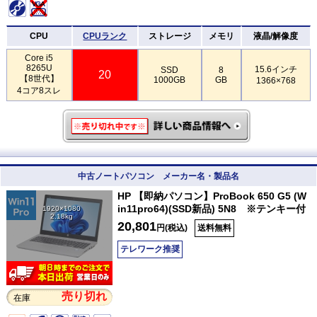
CPU
CPUランク
ストレージ
メモリ
液晶/解像度
Core i5
8265U
15.6インチ
SSD
8
20
【8世代】
1000GB
GB
1366×768
4コア8スレ
中古ノートパソコン メーカー名・製品名
HP 【即納パソコン】ProBook 650 G5 (W
in11pro64)(SSD新品) 5N8 ※テンキー付
1920×1080
2.18kg
20,801
円(税込)
送料無料
テレワーク推奨
売り切れ
在庫