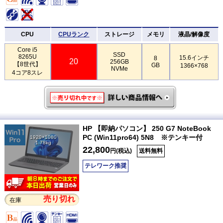
CPU
CPUランク
ストレージ
メモリ
液晶/解像度
Core i5
SSD
8265U
15.6インチ
8
20
256GB
【8世代】
GB
1366×768
NVMe
4コア8スレ
HP 【即納パソコン】 250 G7 NoteBook
PC (Win11pro64) 5N8 ※テンキー付
1920×1080
1.78kg
22,800
円(税込)
送料無料
テレワーク推奨
売り切れ
在庫