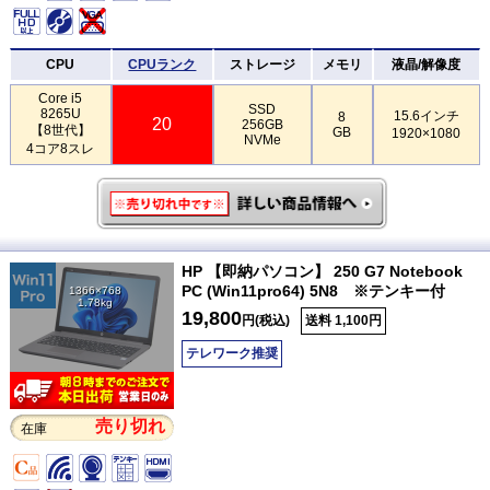
CPU
CPUランク
ストレージ
メモリ
液晶/解像度
Core i5
SSD
8265U
15.6インチ
8
20
256GB
【8世代】
GB
1920×1080
NVMe
4コア8スレ
HP 【即納パソコン】 250 G7 Notebook
PC (Win11pro64) 5N8 ※テンキー付
1366×768
1.78kg
19,800
円(税込)
送料 1,100円
テレワーク推奨
売り切れ
在庫