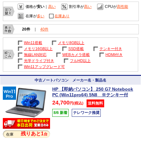
価格が
安い
｜
高い
割引率が
高い
CPUが
高性能
在庫が
多い
在庫あり
20件
｜
40件
Win11搭載
メモリ8GB以上
メモリ16GB以上
SSD搭載
テンキー付き
無線LAN対応
WEBカメラ搭載
HDMI付き
光学ドライブ付き
フルHD以上
Win11アップグレード可
中古ノートパソコン メーカー名・製品名
HP 【即納パソコン】 250 G7 Notebook
PC (Win11pro64) 5N8 ※テンキー付
1920×1080
1.78kg
24,700
円(税込)
送料無料
8/6 新着
テレワーク推奨
残りあと1
台
在庫