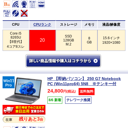
CPU
CPUランク
ストレージ
メモリ
液晶/解像度
Core i5
SSD
8265U
15.6インチ
8
20
128GB
【8世代】
GB
1920×1080
M.2
4コア8スレ
HP 【即納パソコン】 250 G7 Notebook
PC (Win11pro64) 5N8 ※テンキー付
1920×1080
1.78kg
24,800
円(税込)
送料無料
8/6 新着
テレワーク推奨
残りあと3
台
在庫