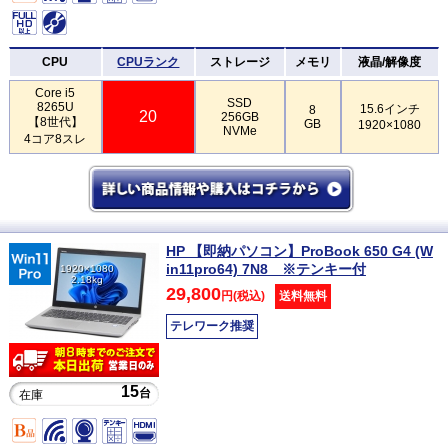
CPU
CPUランク
ストレージ
メモリ
液晶/解像度
Core i5
SSD
8265U
15.6インチ
8
20
256GB
【8世代】
GB
1920×1080
NVMe
4コア8スレ
HP 【即納パソコン】ProBook 650 G4 (W
in11pro64) 7N8 ※テンキー付
1920×1080
2.18kg
29,800
円(税込)
送料無料
テレワーク推奨
15
台
在庫