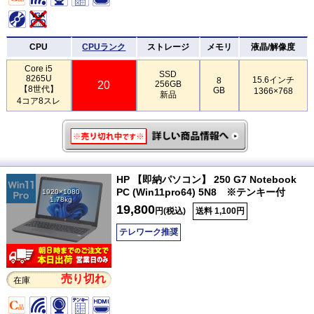
CPU
CPUランク
ストレージ
メモリ
液晶/解像度
Core i5
SSD
8265U
15.6インチ
8
20
256GB
【8世代】
GB
1366×768
新品
4コア8スレ
HP 【即納パソコン】 250 G7 Notebook
PC (Win11pro64) 5N8 ※テンキー付
1920×1080
1.78kg
19,800
円(税込)
送料 1,100円
テレワーク推奨
売り切れ
在庫