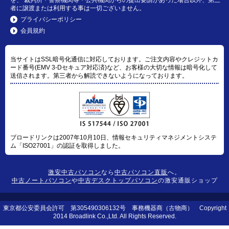
者に譲渡または利用する事は一切ございません。
プライバシーポリシー
会員規約
当サイトはSSL暗号化通信に対応しております。ご注文内容やクレジットカ
ード番号(EMV 3-Dセキュア対応済)など、お客様の大切な情報は暗号化して
送信されます。第三者から解読できないようになっております。
ブロードリンクは2007年10月10日、情報セキュリティマネジメントシステ
ム「ISO27001」の認証を取得しました。
激安中古パソコン
なら
中古パソコン直販
へ。
中古ノートパソコン
や
中古デスクトップパソコン
の激安通販ショップ
東京都公安委員会許可 第305490306132号 事務機器商（古物商） Copyright
2014 Broadlink Co.,Ltd. All Rights Reserved.