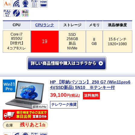
CPU
CPUランク
ストレージ
メモリ
液晶/解像度
Core i7
SSD
8550U
256GB
15.6インチ
8
19
【8世代】
新品
GB
1920×1080
4コア8スレ
NVMe
HP 【即納パソコン】 250 G7 (Win11pro6
4)(SSD新品) 5N10 ※テンキー付
1366×768
1.78kg
39,100
円(税込)
送料無料
テレワーク推奨
残りあと1
台
在庫