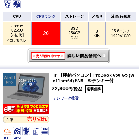
CPU
CPUランク
ストレージ
メモリ
液晶/解像度
Core i5
SSD
8265U
15.6インチ
8
20
256GB
【8世代】
GB
1920×1080
新品
4コア8スレ
HP 【即納パソコン】ProBook 650 G5 (W
in11pro64) 5N8 ※テンキー付
1920×1080
2.18kg
22,800
円(税込)
送料無料
テレワーク推奨
売り切れ
在庫