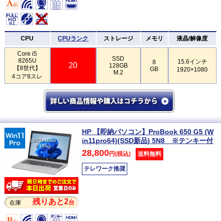
CPU
CPUランク
ストレージ
メモリ
液晶/解像度
Core i5
SSD
8265U
15.6インチ
8
20
128GB
【8世代】
GB
1920×1080
M.2
4コア8スレ
HP 【即納パソコン】ProBook 650 G5 (W
in11pro64)(SSD新品) 5N8 ※テンキー付
1920×1080
2.18kg
28,800
円(税込)
送料無料
テレワーク推奨
残りあと2
台
在庫