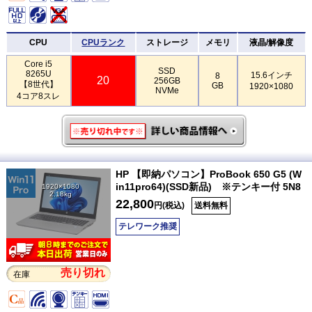
CPU
CPUランク
ストレージ
メモリ
液晶/解像度
Core i5
SSD
8265U
15.6インチ
8
20
256GB
【8世代】
GB
1920×1080
NVMe
4コア8スレ
HP 【即納パソコン】ProBook 650 G5 (W
in11pro64)(SSD新品) ※テンキー付 5N8
1920×1080
2.18kg
22,800
円(税込)
送料無料
テレワーク推奨
売り切れ
在庫