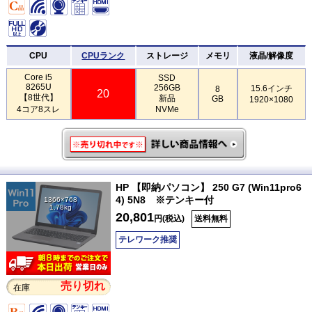
CPU
CPUランク
ストレージ
メモリ
液晶/解像度
Core i5
SSD
8265U
256GB
15.6インチ
8
20
【8世代】
新品
GB
1920×1080
4コア8スレ
NVMe
HP 【即納パソコン】 250 G7 (Win11pro6
4) 5N8 ※テンキー付
1366×768
1.78kg
20,801
円(税込)
送料無料
テレワーク推奨
売り切れ
在庫