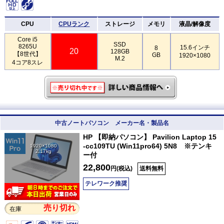
CPU
CPUランク
ストレージ
メモリ
液晶/解像度
Core i5
SSD
8265U
15.6インチ
8
20
128GB
【8世代】
GB
1920×1080
M.2
4コア8スレ
中古ノートパソコン メーカー名・製品名
HP 【即納パソコン】 Pavilion Laptop 15
-cc109TU (Win11pro64) 5N8 ※テンキ
1920×1080
2.17kg
ー付
22,800
円(税込)
送料無料
テレワーク推奨
売り切れ
在庫