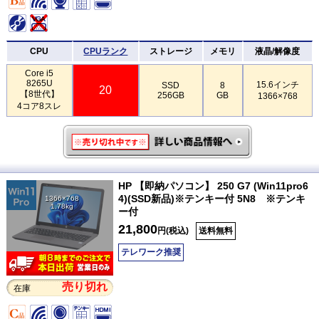
CPU
CPUランク
ストレージ
メモリ
液晶/解像度
Core i5
8265U
15.6インチ
SSD
8
20
【8世代】
256GB
GB
1366×768
4コア8スレ
HP 【即納パソコン】 250 G7 (Win11pro6
4)(SSD新品)※テンキー付 5N8 ※テンキ
1366×768
1.78kg
ー付
21,800
円(税込)
送料無料
テレワーク推奨
売り切れ
在庫