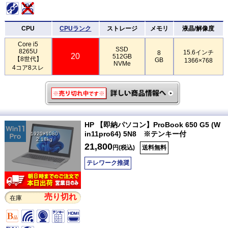
CPU
CPUランク
ストレージ
メモリ
液晶/解像度
Core i5
SSD
8265U
15.6インチ
8
20
512GB
【8世代】
GB
1366×768
NVMe
4コア8スレ
HP 【即納パソコン】ProBook 650 G5 (W
in11pro64) 5N8 ※テンキー付
1920×1080
2.18kg
21,800
円(税込)
送料無料
テレワーク推奨
売り切れ
在庫