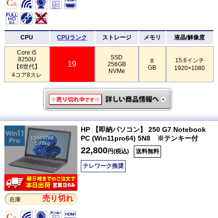
CPU
CPUランク
ストレージ
メモリ
液晶/解像度
Core i5
SSD
8250U
15.6インチ
8
19
256GB
【8世代】
GB
1920×1080
NVMe
4コア8スレ
HP 【即納パソコン】 250 G7 Notebook
PC (Win11pro64) 5N8 ※テンキー付
1366×768
1.78kg
22,800
円(税込)
送料無料
テレワーク推奨
売り切れ
在庫