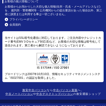
お客様の個人情報について
お客様からお預かりした大切な個人情報(住所・氏名・メールアドレスなど)
を、 裁判所・警察機関等・公共機関からの提出要請があった場合以外、第三
者に譲渡または利用する事は一切ございません。
プライバシーポリシー
会員規約
当サイトはSSL暗号化通信に対応しております。ご注文内容やクレジットカ
ード番号(EMV 3-Dセキュア対応済)など、お客様の大切な情報は暗号化して
送信されます。第三者から解読できないようになっております。
ブロードリンクは2007年10月10日、情報セキュリティマネジメントシステ
ム「ISO27001」の認証を取得しました。
激安中古パソコン
なら
中古パソコン直販
へ。
中古ノートパソコン
や
中古デスクトップパソコン
の激安通販ショップ