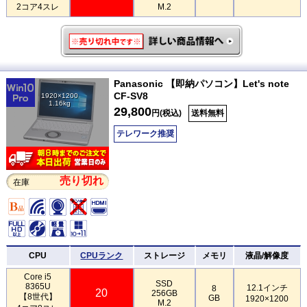
2コア4スレ
M.2
Panasonic 【即納パソコン】Let's note
CF-SV8
1920×1200
1.16kg
29,800
円(税込)
送料無料
テレワーク推奨
売り切れ
在庫
CPU
CPUランク
ストレージ
メモリ
液晶/解像度
Core i5
SSD
8365U
12.1インチ
8
20
256GB
【8世代】
GB
1920×1200
M.2