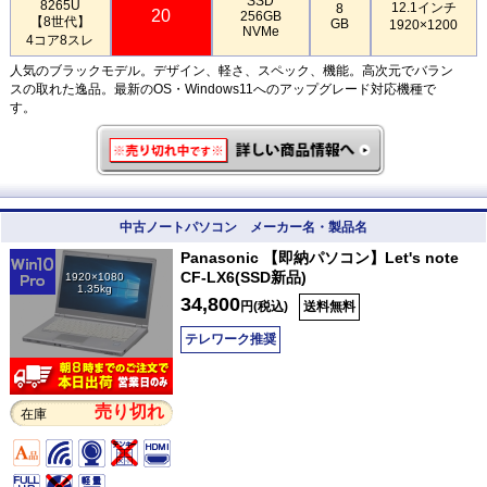
SSD
8265U
12.1インチ
8
20
256GB
【8世代】
GB
1920×1200
NVMe
4コア8スレ
人気のブラックモデル。デザイン、軽さ、スペック、機能。高次元でバラン
スの取れた逸品。最新のOS・Windows11へのアップグレード対応機種で
す。
中古ノートパソコン メーカー名・製品名
Panasonic 【即納パソコン】Let's note
CF-LX6(SSD新品)
1920×1080
1.35kg
34,800
円(税込)
送料無料
テレワーク推奨
売り切れ
在庫