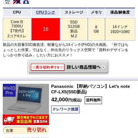
CPU
CPUランク
ストレージ
メモリ
液晶/解像度
Core i5
SSD
7300U
512GB
14インチ
8
16
【7世代】
新品
GB
1920×1080
2コア4スレ
M.2
新品の大容量SSD換装済。軽量ながら14インチ(FHD)の大画面。「外ではち
ょっとした作業」ではなく、外出先のリラックス空間で「資料やデザインを
しっかり作り込み」したい方におススメ！
Panasonic 【即納パソコン】Let's note
CF-LX5(SSD新品)
1920×1080
1.3kg
42,000
円(税込)
送料無料
テレワーク推奨
売り切れ
在庫