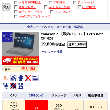
メモリ16GB以上
SSD搭載
テンキー付き
無線LAN対応
WEBカメラ搭載
HDMI付き
光学ドライブ付き
フルHD以上
Win11アップグレード可
中古ノートパソコン メーカー名・製品名
Panasonic 【即納パソコン】Let's note
CF-RZ6
1920×1200
0.78kg
19,800
円(税込)
送料 1,100円
テレワーク推奨
売り切れ
在庫
CPU
CPUランク
ストレージ
メモリ
液晶/解像度
Core i5
SSD
7Y57
10.1インチ
8
15
256GB