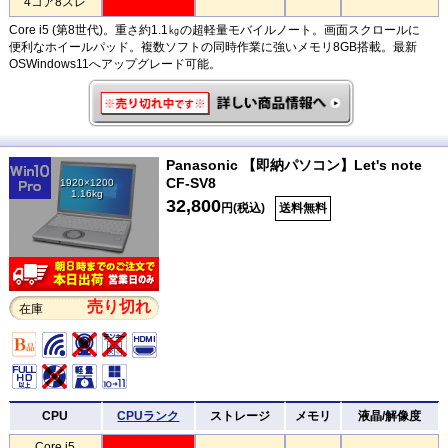
4コア8スレ
Core i5 (第8世代)。重さ約1.1㎏の超軽量モバイルノート。画面スクロールに
便利なホイールパッド。複数ソフトの同時作業に強いメモリ8GB搭載。最新
OSWindows11へアップグレード可能。
Panasonic 【即納パソコン】Let's note
CF-SV8
1920×1200
1.16kg
32,800
円(税込)
送料無料
売り切れ
在庫
CPU
CPUランク
ストレージ
メモリ
液晶/解像度
Core i5