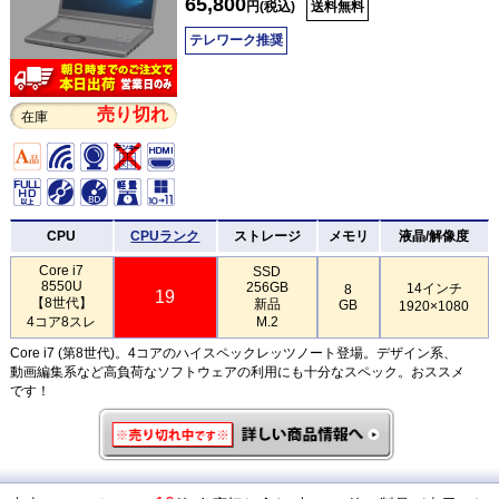
65,800
円(税込)
送料無料
テレワーク推奨
売り切れ
在庫
CPU
CPUランク
ストレージ
メモリ
液晶/解像度
Core i7
SSD
8550U
256GB
14インチ
8
19
【8世代】
新品
GB
1920×1080
4コア8スレ
M.2
Core i7 (第8世代)。4コアのハイスペックレッツノート登場。デザイン系、
動画編集系など高負荷なソフトウェアの利用にも十分なスペック。おススメ
です！