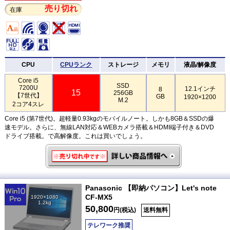
売り切れ
在庫
CPU
CPUランク
ストレージ
メモリ
液晶/解像度
Core i5
SSD
7200U
12.1インチ
8
15
256GB
【7世代】
GB
1920×1200
M.2
2コア4スレ
Core i5 (第7世代)。超軽量0.93kgのモバイルノート。しかも8GB＆SSDの爆
速モデル。さらに、無線LAN対応＆WEBカメラ搭載＆HDMI端子付き＆DVD
ドライブ搭載。で高解像度。これは買いでしょう。
Panasonic 【即納パソコン】Let's note
CF-MX5
1920×1080
1.2kg
50,800
円(税込)
送料無料
テレワーク推奨