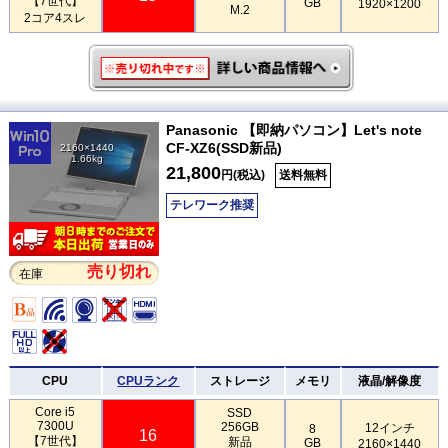
【7世代】
GB
1920×1200
M.2
2コア4スレ
Panasonic 【即納パソコン】Let's note
CF-XZ6(SSD新品)
2160×1440
1.66kg
21,800
円(税込)
送料無料
テレワーク推奨
売り切れ
在庫
CPU
CPUランク
ストレージ
メモリ
液晶/解像度
Core i5
SSD
7300U
256GB
12インチ
8
16
【7世代】
新品
GB
2160×1440