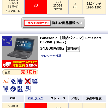
SSD
8365U
12.1インチ
8
20
256GB
【8世代】
GB
1920×1200
NVMe
4コア8スレ
Panasonic 【即納パソコン】Let's note
CF-SV8（Black）
1920×1200
1.16kg
34,800
円(税込)
送料無料
テレワーク推奨
売り切れ
在庫
CPU
CPUランク
ストレージ
メモリ
液晶/解像度
Core i5