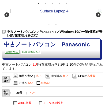
中古ノートパソコン／Panasonic／Windows10の一覧(価格が安
い順/在庫切れを含む)
中古ノートパソコン Panasonic
Windows10
SSD 240GB以上
10
中古ノートパソコン
件(在庫切れ含む)中 1-10件の製品が表示され
ています。
価格が
安い
｜
高い
割引率が
高い
CPUが
高性能
在庫が
多い
在庫あり
20件
｜
40件
Win11搭載
メモリ8GB以上