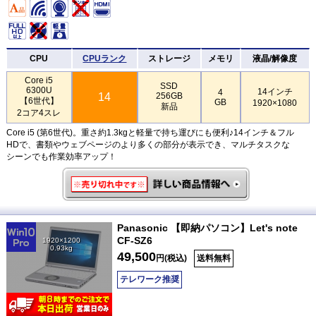
CPU
CPUランク
ストレージ
メモリ
液晶/解像度
Core i5
SSD
6300U
14インチ
4
14
256GB
【6世代】
GB
1920×1080
新品
2コア4スレ
Core i5 (第6世代)。重さ約1.3kgと軽量で持ち運びにも便利♪14インチ＆フル
HDで、書類やウェブページのより多くの部分が表示でき、マルチタスクな
シーンでも作業効率アップ！
Panasonic 【即納パソコン】Let's note
CF-SZ6
1920×1200
0.93kg
49,500
円(税込)
送料無料
テレワーク推奨