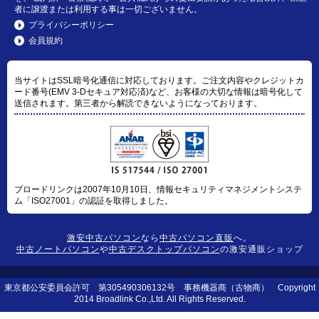
者に譲渡または利用する事は一切ございません。
プライバシーポリシー
会員規約
当サイトはSSL暗号化通信に対応しております。ご注文内容やクレジットカ
ード番号(EMV 3-Dセキュア対応済)など、お客様の大切な情報は暗号化して
送信されます。第三者から解読できないようになっております。
ブロードリンクは2007年10月10日、情報セキュリティマネジメントシステ
ム「ISO27001」の認証を取得しました。
激安中古パソコン
なら
中古パソコン直販
へ。
中古ノートパソコン
や
中古デスクトップパソコン
の激安通販ショップ
東京都公安委員会許可 第305490306132号 事務機器商（古物商） Copyright
2014 Broadlink Co.,Ltd. All Rights Reserved.