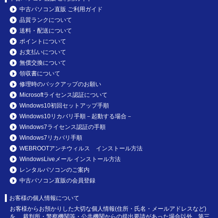
中古パソコン直販 ご利用ガイド
品質ランクについて
送料・配送について
ポイントについて
お支払いについて
無償交換について
領収書について
修理時のバックアップのお願い
Microsoftライセンス認証について
Windows10初回セットアップ手順
Windows10リカバリ手順－起動する場合－
Windows7ライセンス認証の手順
Windows7リカバリ手順
WEBROOTアンチウィルス インストール方法
WindowsLiveメール インストール方法
レンタルパソコンのご案内
中古パソコン直販の会員登録
お客様の個人情報について
お客様からお預かりした大切な個人情報(住所・氏名・メールアドレスなど)
を、 裁判所・警察機関等・公共機関からの提出要請があった場合以外、第三