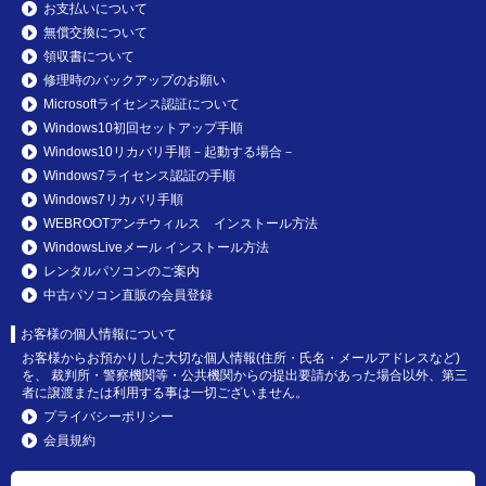
お支払いについて
無償交換について
領収書について
修理時のバックアップのお願い
Microsoftライセンス認証について
Windows10初回セットアップ手順
Windows10リカバリ手順－起動する場合－
Windows7ライセンス認証の手順
Windows7リカバリ手順
WEBROOTアンチウィルス インストール方法
WindowsLiveメール インストール方法
レンタルパソコンのご案内
中古パソコン直販の会員登録
お客様の個人情報について
お客様からお預かりした大切な個人情報(住所・氏名・メールアドレスなど)
を、 裁判所・警察機関等・公共機関からの提出要請があった場合以外、第三
者に譲渡または利用する事は一切ございません。
プライバシーポリシー
会員規約