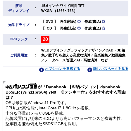
液晶
15.6インチ ワイド画面 TFT
：
ディスプレイ
WXGA （1366× 768）
【
DVD
】
再生(読込)
◎
作成(書込)
◎
光学ドライブ
：
【
CD
】
再生(読込)
◎
作成(書込)
◎
20
CPUランク
：
WEBデザイン／グラフィックデザイン／CAD・3D編
ご利用用途
：
集／数千行を超える高度な演算／音楽編集／動画編集
／データベース管理／AI・高速演算 など
オプションを選択する
詳しいスペックを見る
が「Dynabook 【即納パソコン】dynabook
B55/ER (Win11pro64) 7N8 ※テンキー付」をおすすめする理由
は？
OSは最新版Windows11 Proです。
CPUには高性能なIntel Core i7 1.8GHzを搭載。
十分な容量のメモリ8GBを搭載。
記憶装置には従来のHDDよりも高いパフォーマンスと省電力性、
堅牢性を兼ね備えたSSD512GBを採用。