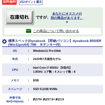
送料無料
252ポイント還元
あなたにオススメの
ですが、
別の商品があります。
▼
この商品について問い合わせる
標準スペック(Dynabook 【即納パソコン】dynabook B55/ER
(Win11pro64) 7N8 ※テンキー付)
：
OS
Windows11 Pro 64bit
年式
：
2020年7月発売モデル
Intel Core i7 8565U 【8世代】
：
CPU
1.8GHz コア数：4 スレッド数：8
メモリ
：
8GB
ストレージ
：
SSD 512GB NVMe
外形寸法
：
約379× 約257.9× 約23.9
W×D×H(mm)