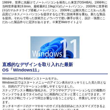
1989年、世界に先駆けてノートパソコンを発売した東芝(TOSHIBA)。1998年に
当時世界最薄19.8mm、最軽量約1.19kg(※)のノートパソコン、2000年に世界初
(※)のマルチドライブ搭載ノートパソコン、2006年には耐久性にこだわった高
品質ビジネスノートパソコンを提供するなど常に技術革新を重ね、新たな製品
を提供。それらで培った技術力とノウハウで使い勝手が良く、設計・強度にこ
だわった製品作りに定評があります。※東芝Webサイトより
直感的なデザインを取り入れた最新
OS「Windows11」
Windows11 Pro 64bitインストールモデル。
Windows11ではスタートメニューのアイコン表示がスッキリとした見た目とな
り、目的のアプリケーションが探しやすくなりました。
スナップアシスト機能が強化され、ブラウザやアプリケーションなどの複数の
ウィンドウをまるでタイルのように画面内にピタッと置くことができます。マ
ルチタスク時にウィンドウ同士が重なり合うことがなく、作業がしやすくなり
ます。
タッチキーボードのテーマやキーのサイズを自分好みにカスタマイズできるよ
うになり、タッチパネル操作でも使いやすくなっています。