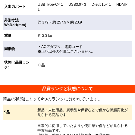
USB Type-C× 1 USB3.0× 3 D-sub15× 1 HDMI×
入出力ポート
1
外形寸法
約 379 × 約 257.9 × 約 23.9
W×D×H(mm)
重量
約 2.3 kg
・ACアダプタ、電源コード
同梱物
※上記以外の付属はございません。
状態（品質ラン
Ｃ品
ク）
品質ランクと状態について
商品の状態によって4つのランクに分かれています。
新品・未使用品。展示品や保管などで僅かな状態変化が
S品
見られる商品です。
日常的に使用していたような使用感や傷などが見られる
中古商品です。