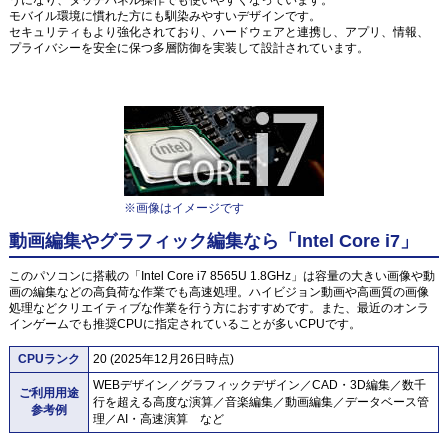
モバイル環境に慣れた方にも馴染みやすいデザインです。
セキュリティもより強化されており、ハードウェアと連携し、アプリ、情報、
プライバシーを安全に保つ多層防御を実装して設計されています。
※画像はイメージです
動画編集やグラフィック編集なら「Intel Core i7」
このパソコンに搭載の「Intel Core i7 8565U 1.8GHz」は容量の大きい画像や動
画の編集などの高負荷な作業でも高速処理。ハイビジョン動画や高画質の画像
処理などクリエイティブな作業を行う方におすすめです。また、最近のオンラ
インゲームでも推奨CPUに指定されていることが多いCPUです。
CPUランク
20 (2025年12月26日時点)
WEBデザイン／グラフィックデザイン／CAD・3D編集／数千
ご利用用途
行を超える高度な演算／音楽編集／動画編集／データベース管
参考例
理／AI・高速演算 など