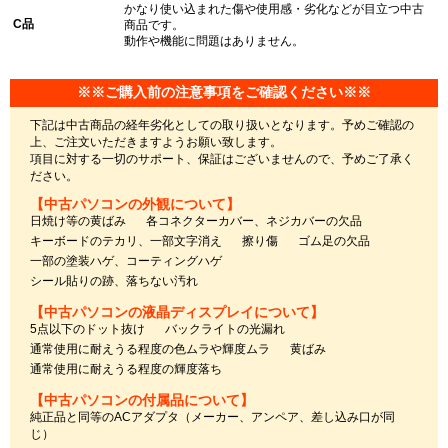
かなり使い込まれた傷や使用感・劣化などが目立つ中古
C品
商品です。
動作や機能に問題はありません。
※※ご購入前の注意事項をご確認ください※※
下記は中古商品の経年劣化としての取り扱いとなります。予めご確認の
上、ご注文いただきますようお願い致します。
項目に対する一切のサポート、保証はございませんので、予めご了承く
ださい。
【中古パソコンの外観について】
日焼け等の黄ばみ
各コネクターカバー、ネジカバーの欠品
キーボードのテカリ、一部文字消え
擦り傷
ゴム足の欠品
一部の塗装ハゲ、コーティングハゲ
シール貼りの跡、落ちない汚れ
【中古パソコンの液晶ディスプレイについて】
5点以下のドット抜け
バックライトの光漏れ
通常使用に耐えうる程度の色ムラや輝度ムラ
黄ばみ
通常使用に耐えうる程度の輝度落ち
【中古パソコンの付属品について】
純正品と同等のACアダプタ（メーカー、アンペア、差し込み口が同
じ）