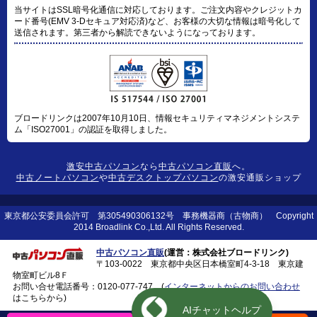
当サイトはSSL暗号化通信に対応しております。ご注文内容やクレジットカ
ード番号(EMV 3-Dセキュア対応済)など、お客様の大切な情報は暗号化して
送信されます。第三者から解読できないようになっております。
ブロードリンクは2007年10月10日、情報セキュリティマネジメントシステ
ム「ISO27001」の認証を取得しました。
激安中古パソコン
なら
中古パソコン直販
へ。
中古ノートパソコン
や
中古デスクトップパソコン
の激安通販ショップ
東京都公安委員会許可 第305490306132号 事務機器商（古物商） Copyright
2014 Broadlink Co.,Ltd. All Rights Reserved.
中古パソコン直販
(運営：株式会社ブロードリンク)
〒103-0022 東京都中央区日本橋室町4-3-18 東京建
物室町ビル8Ｆ
お問い合せ電話番号：
0120-077-747
(
インターネットからのお問い合わせ
はこちらから)