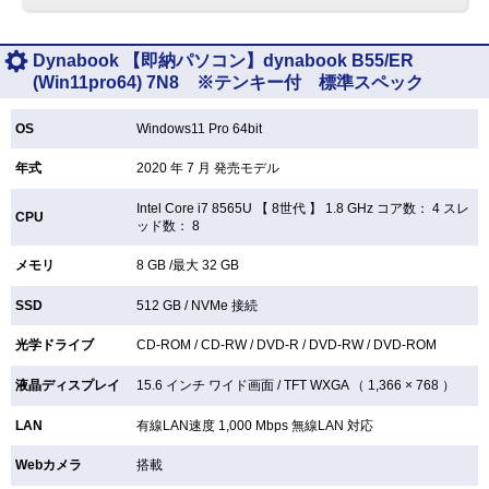
Dynabook 【即納パソコン】dynabook B55/ER
(Win11pro64) 7N8 ※テンキー付 標準スペック
OS
Windows11 Pro 64bit
年式
2020 年 7 月 発売モデル
Intel Core i7 8565U 【
8世代 】 1.8 GHz コア数： 4 スレ
CPU
ッド数： 8
メモリ
8 GB /最大 32 GB
SSD
512 GB /
NVMe 接続
光学ドライブ
CD-ROM /
CD-RW /
DVD-R /
DVD-RW /
DVD-ROM
液晶ディスプレイ
15.6 インチ
ワイド画面 /
TFT
WXGA （ 1,366 × 768 ）
LAN
有線LAN速度 1,000 Mbps 無線LAN
対応
Webカメラ
搭載