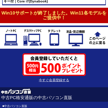
キー付｜Core i7(Dynabook)
Win10サポートが終了しました。Win11各モデルを
ご提供中！
今すぐ会員登録する
中古PC格安通販の中古パソコン直販
■
中古パソコン直販