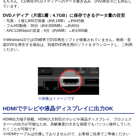
もちろん、CD再生やCDメディアへのデータ書き込み、DVD再生※にも対応し
ています。
DVDメディア（片面1層：4.7GB）に保存できるデータ量の目安
・写真：１枚1,800万画素（約6.1MB）→約645枚
・フルHD動画：30分（約4,000MB）→約40分
・AAC128Kbpsの音楽：4分（約4MB）→約1000曲
※Windows10ではOS標準でDVD再生ソフトが搭載されていません。映画・音
楽DVDを再生する場合は、別途DVD再生用のソフトをダウンロードし、ご利用
ください。
※画像はイメージです
HDMIでテレビや液晶ディスプレイに出力OK
HDMI出力端子搭載。HDMI入力対応のテレビや液晶ディスプレイ、プロジェク
ターへの出力が可能なため、高解像度の大きな画面でもパソコン操作していた
だくことが可能です。
※HDMIケーブルは付属しておりませんので、お客様ご自身でご準備ください