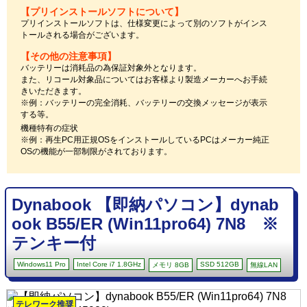
【プリインストールソフトについて】
プリインストールソフトは、仕様変更によって別のソフトがインス
トールされる場合がございます。
【その他の注意事項】
バッテリーは消耗品の為保証対象外となります。
また、リコール対象品についてはお客様より製造メーカーへお手続
きいただきます。
※例：バッテリーの完全消耗、バッテリーの交換メッセージが表示
する等。
機種特有の症状
※例：再生PC用正規OSをインストールしているPCはメーカー純正
OSの機能が一部制限がされております。
Dynabook 【即納パソコン】dynab
ook B55/ER (Win11pro64) 7N8 ※
テンキー付
Windows11 Pro
Intel Core i7 1.8GHz
SSD 512GB
メモリ 8GB
無線LAN
テレワーク推奨