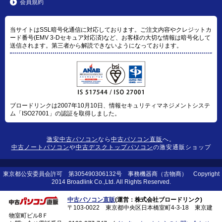
会員規約
当サイトはSSL暗号化通信に対応しております。ご注文内容やクレジットカ
ード番号(EMV 3-Dセキュア対応済)など、お客様の大切な情報は暗号化して
送信されます。第三者から解読できないようになっております。
ブロードリンクは2007年10月10日、情報セキュリティマネジメントシステ
ム「ISO27001」の認証を取得しました。
激安中古パソコン
なら
中古パソコン直販
へ。
中古ノートパソコン
や
中古デスクトップパソコン
の激安通販ショップ
東京都公安委員会許可 第305490306132号 事務機器商（古物商） Copyright
2014 Broadlink Co.,Ltd. All Rights Reserved.
中古パソコン直販
(運営：株式会社ブロードリンク)
〒103-0022 東京都中央区日本橋室町4-3-18 東京建
物室町ビル8Ｆ