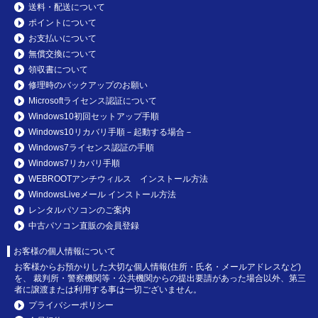
送料・配送について
ポイントについて
お支払いについて
無償交換について
領収書について
修理時のバックアップのお願い
Microsoftライセンス認証について
Windows10初回セットアップ手順
Windows10リカバリ手順－起動する場合－
Windows7ライセンス認証の手順
Windows7リカバリ手順
WEBROOTアンチウィルス インストール方法
WindowsLiveメール インストール方法
レンタルパソコンのご案内
中古パソコン直販の会員登録
お客様の個人情報について
お客様からお預かりした大切な個人情報(住所・氏名・メールアドレスなど)
を、 裁判所・警察機関等・公共機関からの提出要請があった場合以外、第三
者に譲渡または利用する事は一切ございません。
プライバシーポリシー