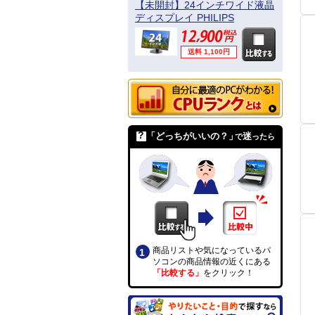
【未開封】24インチワイド液晶
ディスプレイ PHILIPS
241B4LPYCB/11
送料 1,100円
「どっちがいいの？」
迷
で
ったら
商品リストや気になっているパ
ソコンの商品情報の近くにある
「比較する」
をクリック！