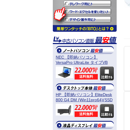
NEC 【即納パソコン】
VersaPro UltraLite タイプVB
(Win11pro64) 5N8
送料無料
HP 【即納パソコン】EliteDesk
800 G4 DM (Win11pro64)(SSD
新品) 5D8
送料無料