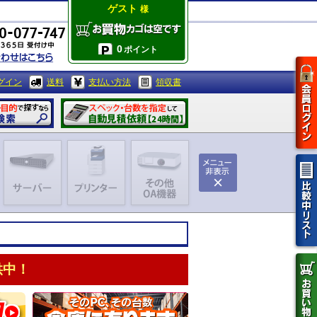
ゲスト
様
0
ポイント
グイン
送料
支払い方法
領収書
供中！