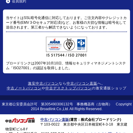
会員規約
当サイトはSSL暗号化通信に対応しております。ご注文内容やクレジットカ
ード番号(EMV 3-Dセキュア対応済)など、お客様の大切な情報は暗号化して
送信されます。第三者から解読できないようになっております。
ブロードリンクは2007年10月10日、情報セキュリティマネジメントシステ
ム「ISO27001」の認証を取得しました。
激安中古パソコン
なら
中古パソコン直販
へ。
中古ノートパソコン
や
中古デスクトップパソコン
の激安通販ショップ
東京都公安委員会許可 第305490306132号 事務機器商（古物商） Copyright
2014 Broadlink Co.,Ltd. All Rights Reserved.
中古パソコン直販
(運営：株式会社ブロードリンク)
〒103-0022 東京都中央区日本橋室町4-3-18 東京建
物室町ビル8Ｆ