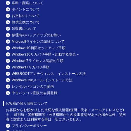
送料・配送について
ポイントについて
お支払いについて
無償交換について
領収書について
修理時のバックアップのお願い
Microsoftライセンス認証について
Windows10初回セットアップ手順
Windows10リカバリ手順－起動する場合－
Windows7ライセンス認証の手順
Windows7リカバリ手順
WEBROOTアンチウィルス インストール方法
WindowsLiveメール インストール方法
レンタルパソコンのご案内
中古パソコン直販の会員登録
お客様の個人情報について
お客様からお預かりした大切な個人情報(住所・氏名・メールアドレスなど)
を、 裁判所・警察機関等・公共機関からの提出要請があった場合以外、第三
者に譲渡または利用する事は一切ございません。
プライバシーポリシー