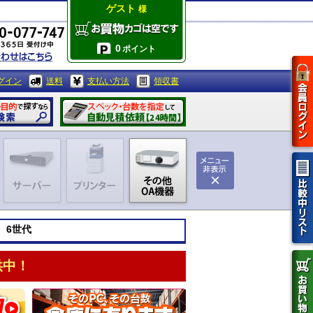
ゲスト
様
0
ポイント
グイン
送料
支払い方法
領収書
 6世代
供中！