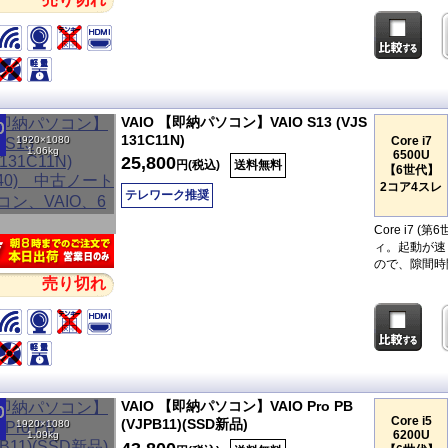
VAIO 【即納パソコン】VAIO S13 (VJS
131C11N)
1920×1080
Core i7
1.06kg
6500U
25,800
円(税込)
送料無料
【6世代】
2コア4スレ
テレワーク推奨
Core i7
ィ。起動が速
ので、隙間時
売り切れ
VAIO 【即納パソコン】VAIO Pro PB
Core i5
(VJPB11)(SSD新品)
1920×1080
6200U
1.09kg