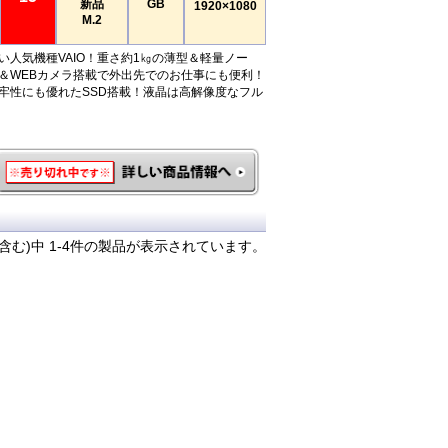
新品
GB
1920×1080
M.2
い人気機種VAIO！重さ約1㎏の薄型＆軽量ノー
N＆WEBカメラ搭載で外出先でのお仕事にも便利！
牢性にも優れたSSD搭載！液晶は高解像度なフル
含む)中 1-4件の製品が表示されています。