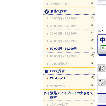
【最終更新】26/08
(0)
その他メーカー
価格で探す
(0)
10,000円～19,999円
(0)
20,000円～29,999円
中
(0)
30,000円～39,999円
中
(0)
40,000円～49,999円
(2)
6世
50,000円～59,999円
(0)
60,000円～69,999円
(0)
70,000円以上
OSで探す
(2)
Windows11
(0)
Windows10
液晶ディスプレイの大きさで
探す
(0)
10インチ以下