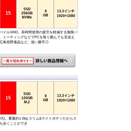
SSD
8
13.3インチ
15
256GB
GB
1920×1080
NVMe
バイルVAIO。長時間使用の疲労を軽減する無限パ
、ミーティングなどでPCを取り囲んでも見栄え
広角視野液晶など。使い勝手◎
SSD
13.3インチ
8
15
120GB
GB
1920×1080
M.2
第6世代)。重量約1.0kg スリム&ライトボディだからス
ち歩くことができ