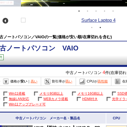
/07 12:18
古ノートパソコン／VAIOの一覧(価格が安い順/在庫切れを含む)
古ノートパソコン VAIO
代
4
中古ノートパソコン
件(在庫切れ
価格が
安い
｜
高い
割引率が
高い
CPUが
高性能
在
Win11搭載
メモリ8GB以上
メモリ16GB以上
SSD
無線LAN対応
WEBカメラ搭載
HDMI付き
光学ドラ
Win11アップグレード可
中古ノートパソコン メーカー名・製品名
CPU