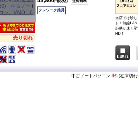
43,800
【6世代】
円(税込)
送料無料
2コア4スレ
テレワーク推奨
当店では珍し
ト！無線LA
起動が速く堅
HD！
売り切れ
4
中古ノートパソコン
件(在庫切れ