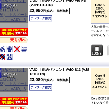
VAIO 【即納パソコン】VAIO Pro PB
(VJPB11C11N)
1920×1080
Core i5
1.09kg
6200U
22,950
円(税込)
送料無料
【6世代】
2コア4スレ
テレワーク推奨
人気の軽量モ
ームレストや
が変わらない
売り切れ
VAIO 【即納パソコン】VAIO S13 (VJS
131C11N)
1920×1080
Core i5
1.06kg
23,080
6200U
円(税込)
送料無料
【6世代】
2コア4スレ
テレワーク推奨
Core i5(
トレスなく持
売り切れ