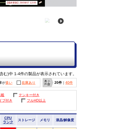
【最終更新】26/08/07 12:00
含む)中 1-4件の製品が表示されています。
庫が
多い
在庫あり
20件
｜
40件
搭載
テンキー付き
イブ付き
フルHD以上
CPU
ストレージ
メモリ
液晶/解像度
ランク