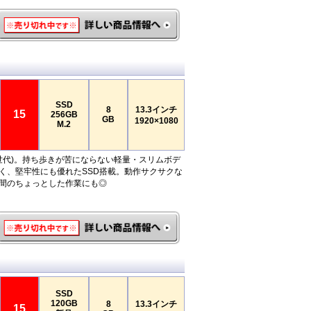
SSD
8
13.3インチ
15
256GB
GB
1920×1080
M.2
 (第6世代)。持ち歩きが苦にならない軽量・スリムボデ
く、堅牢性にも優れたSSD搭載。動作サクサクな
間のちょっとした作業にも◎
SSD
120GB
8
13.3インチ
15