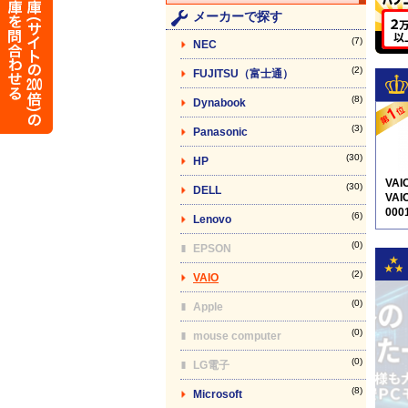
メーカーで探す
(7)
NEC
(2)
FUJITSU（富士通）
(8)
Dynabook
(3)
Panasonic
(30)
HP
VA
(30)
DELL
VAI
000
(6)
Lenovo
5N1
(0)
EPSON
(2)
VAIO
(0)
Apple
(0)
mouse computer
(0)
LG電子
(8)
Microsoft