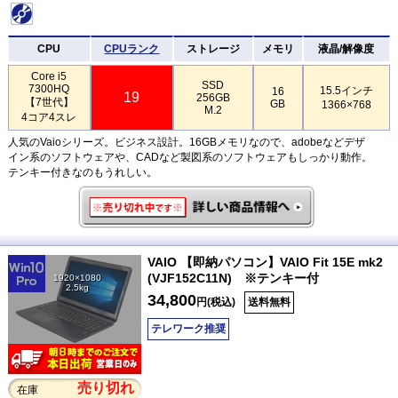
CPU
CPUランク
ストレージ
メモリ
液晶/解像度
Core i5
SSD
7300HQ
15.5インチ
16
19
256GB
【7世代】
GB
1366×768
M.2
4コア4スレ
人気のVaioシリーズ。ビジネス設計。16GBメモリなので、adobeなどデザ
イン系のソフトウェアや、CADなど製図系のソフトウェアもしっかり動作。
テンキー付きなのもうれしい。
VAIO 【即納パソコン】VAIO Fit 15E mk2
(VJF152C11N) ※テンキー付
1920×1080
2.5kg
34,800
円(税込)
送料無料
テレワーク推奨
売り切れ
在庫