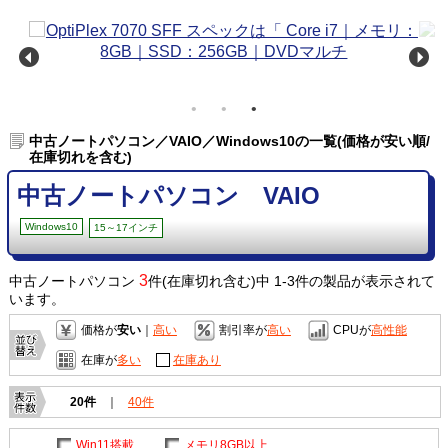
中古ノートパソコン／VAIO／Windows10の一覧(価格が安い順/
在庫切れを含む)
中古ノートパソコン VAIO
Windows10
15～17インチ
3
中古ノートパソコン
件(在庫切れ含む)中 1-3件の製品が表示されて
います。
価格が
安い
｜
高い
割引率が
高い
CPUが
高性能
在庫が
多い
在庫あり
20件
｜
40件
Win11搭載
メモリ8GB以上