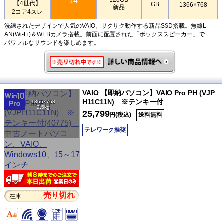
14
【4世代】
GB
1366×768
新品
2コア4スレ
洗練されたデザインで人気のVAIO。サクサク動作する新品SSD搭載。無線L
AN(Wi-Fi)＆WEBカメラ搭載。前面に配置された「ボックススピーカー」で
パワフルなサウンドを楽しめます。
VAIO 【即納パソコン】VAIO Pro PH (VJP
H11C11N) ※テンキー付
1366×768
2.5kg
25,799
円(税込)
送料無料
テレワーク推奨
売り切れ
在庫