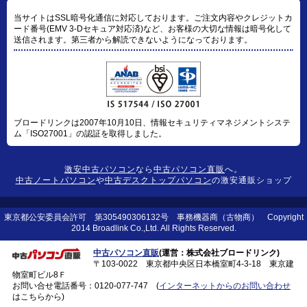
当サイトはSSL暗号化通信に対応しております。ご注文内容やクレジットカ
ード番号(EMV 3-Dセキュア対応済)など、お客様の大切な情報は暗号化して
送信されます。第三者から解読できないようになっております。
ブロードリンクは2007年10月10日、情報セキュリティマネジメントシステ
ム「ISO27001」の認証を取得しました。
激安中古パソコン
なら
中古パソコン直販
へ。
中古ノートパソコン
や
中古デスクトップパソコン
の激安通販ショップ
東京都公安委員会許可 第305490306132号 事務機器商（古物商） Copyright
2014 Broadlink Co.,Ltd. All Rights Reserved.
中古パソコン直販
(運営：株式会社ブロードリンク)
〒103-0022 東京都中央区日本橋室町4-3-18 東京建
物室町ビル8Ｆ
お問い合せ電話番号：
0120-077-747
(
インターネットからのお問い合わせ
はこちらから)