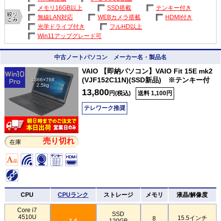
メモリ16GB以上
SSD搭載
テンキー付き
無線LAN対応
WEBカメラ搭載
HDMI付き
光学ドライブ付き
フルHD以上
Win11アップグレード可
中古ノートパソコン メーカー名・製品名
VAIO 【即納パソコン】VAIO Fit 15E mk2
(VJF152C11N)(SSD新品) ※テンキー付
1366×768
2.5kg
13,800
円(税込)
送料 1,100円
テレワーク推奨
売り切れ
在庫
CPU
CPUランク
ストレージ
メモリ
液晶/解像度
Core i7
SSD
4510U
15.5インチ
8
120GB