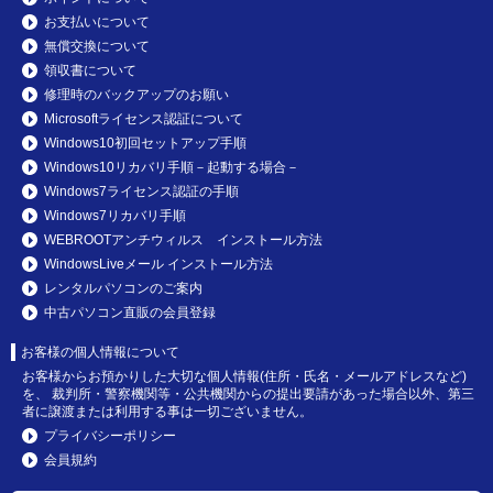
お支払いについて
無償交換について
領収書について
修理時のバックアップのお願い
Microsoftライセンス認証について
Windows10初回セットアップ手順
Windows10リカバリ手順－起動する場合－
Windows7ライセンス認証の手順
Windows7リカバリ手順
WEBROOTアンチウィルス インストール方法
WindowsLiveメール インストール方法
レンタルパソコンのご案内
中古パソコン直販の会員登録
お客様の個人情報について
お客様からお預かりした大切な個人情報(住所・氏名・メールアドレスなど)
を、 裁判所・警察機関等・公共機関からの提出要請があった場合以外、第三
者に譲渡または利用する事は一切ございません。
プライバシーポリシー
会員規約