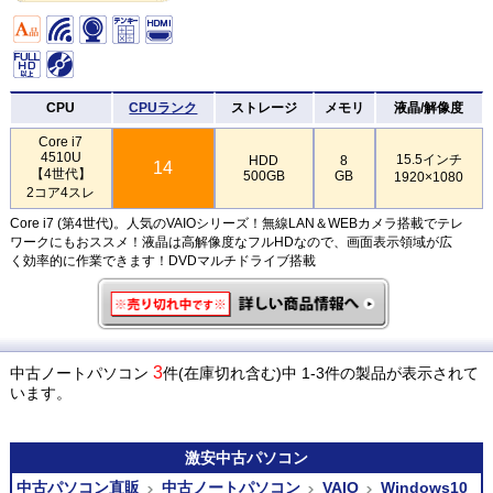
CPU
CPUランク
ストレージ
メモリ
液晶/解像度
Core i7
4510U
15.5インチ
HDD
8
14
【4世代】
500GB
GB
1920×1080
2コア4スレ
Core i7 (第4世代)。人気のVAIOシリーズ！無線LAN＆WEBカメラ搭載でテレ
ワークにもおススメ！液晶は高解像度なフルHDなので、画面表示領域が広
く効率的に作業できます！DVDマルチドライブ搭載
3
中古ノートパソコン
件(在庫切れ含む)中 1-3件の製品が表示されて
います。
激安
中古パソコン
中古パソコン直販
中古ノートパソコン
VAIO
Windows10