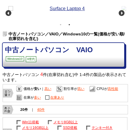
中古ノートパソコン／VAIO／Windows10の一覧(価格が安い順/
在庫切れを含む)
中古ノートパソコン VAIO
Windows10
6世代
4
中古ノートパソコン
件(在庫切れ含む)中 1-4件の製品が表示されて
います。
価格が
安い
｜
高い
割引率が
高い
CPUが
高性能
在庫が
多い
在庫あり
20件
｜
40件
Win11搭載
メモリ8GB以上
メモリ16GB以上
SSD搭載
テンキー付き