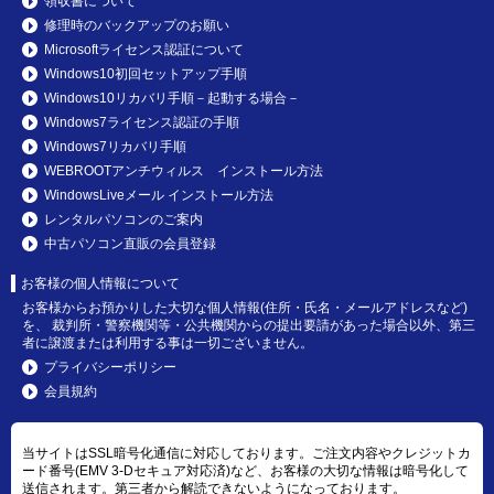
領収書について
修理時のバックアップのお願い
Microsoftライセンス認証について
Windows10初回セットアップ手順
Windows10リカバリ手順－起動する場合－
Windows7ライセンス認証の手順
Windows7リカバリ手順
WEBROOTアンチウィルス インストール方法
WindowsLiveメール インストール方法
レンタルパソコンのご案内
中古パソコン直販の会員登録
お客様の個人情報について
お客様からお預かりした大切な個人情報(住所・氏名・メールアドレスなど)
を、 裁判所・警察機関等・公共機関からの提出要請があった場合以外、第三
者に譲渡または利用する事は一切ございません。
プライバシーポリシー
会員規約
当サイトはSSL暗号化通信に対応しております。ご注文内容やクレジットカ
ード番号(EMV 3-Dセキュア対応済)など、お客様の大切な情報は暗号化して
送信されます。第三者から解読できないようになっております。