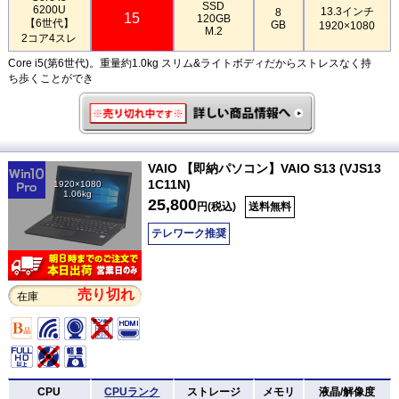
SSD
6200U
13.3インチ
8
15
120GB
【6世代】
GB
1920×1080
M.2
2コア4スレ
Core i5(第6世代)。重量約1.0kg スリム&ライトボディだからストレスなく持
ち歩くことができ
VAIO 【即納パソコン】VAIO S13 (VJS13
1C11N)
1920×1080
1.06kg
25,800
円(税込)
送料無料
テレワーク推奨
売り切れ
在庫
CPU
CPUランク
ストレージ
メモリ
液晶/解像度