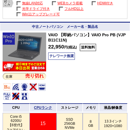
無線LAN対応
WEBカメラ搭載
HDMI付き
光学ドライブ付き
フルHD以上
Win11アップグレード可
中古ノートパソコン メーカー名・製品名
VAIO 【即納パソコン】VAIO Pro PB (VJP
B11C11N)
1920×1080
1.09kg
22,950
円(税込)
送料無料
テレワーク推奨
売り切れ
在庫
CPU
CPUランク
ストレージ
メモリ
液晶/解像度
Core i5
SSD
6200U
13.3インチ
8
15
256GB
【6世代】
GB
1920×1080
NVMe
2コア4スレ