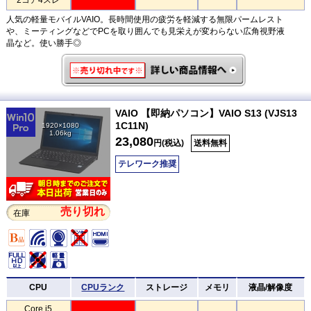
人気の軽量モバイルVAIO。長時間使用の疲労を軽減する無限パームレスト
や、ミーティングなどでPCを取り囲んでも見栄えが変わらない広角視野液
晶など。使い勝手◎
VAIO 【即納パソコン】VAIO S13 (VJS13
1C11N)
1920×1080
1.06kg
23,080
円(税込)
送料無料
テレワーク推奨
売り切れ
在庫
CPU
CPUランク
ストレージ
メモリ
液晶/解像度
Core i5