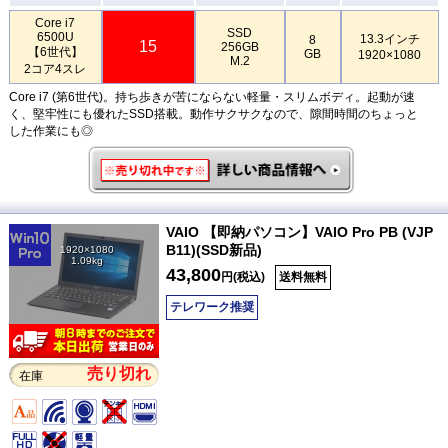
Core i7
SSD
6500U
13.3インチ
8
15
256GB
【6世代】
GB
1920×1080
M.2
2コア4スレ
Core i7 (第6世代)。持ち歩きが苦にならない軽量・スリムボディ。起動が速
く、堅牢性にも優れたSSD搭載。動作サクサクなので、隙間時間のちょっと
した作業にも◎
VAIO 【即納パソコン】VAIO Pro PB (VJP
B11)(SSD新品)
1920×1080
1.09kg
43,800
円(税込)
送料無料
テレワーク推奨
売り切れ
在庫