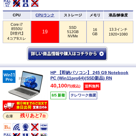
CPU
CPUランク
ストレージ
メモリ
液晶/解像度
Core i7
SSD
8550U
13.3インチ
16
19
512GB
【8世代】
GB
1920×1080
NVMe
4コア8スレ
HP 【即納パソコン】 245 G9 Notebook
PC (Win11pro64)(SSD新品) RN
1920×1080
1.47kg
40,100
円(税込)
送料無料
8/5 新着
テレワーク推奨
残りあと7
台
在庫