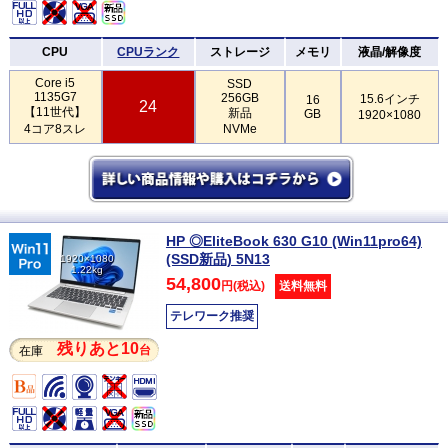
CPU
CPUランク
ストレージ
メモリ
液晶/解像度
Core i5
SSD
1135G7
256GB
15.6インチ
16
24
【11世代】
新品
GB
1920×1080
4コア8スレ
NVMe
HP ◎EliteBook 630 G10 (Win11pro64)
(SSD新品) 5N13
1920×1080
1.22kg
54,800
円(税込)
送料無料
テレワーク推奨
残りあと10
台
在庫