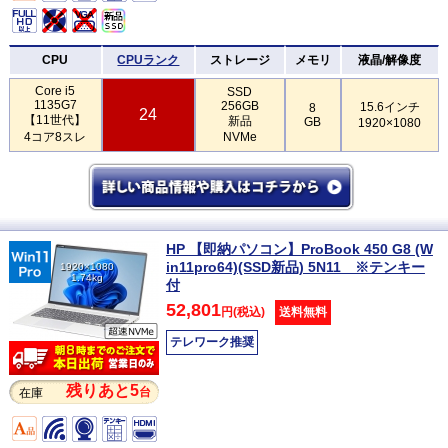
CPU
CPUランク
ストレージ
メモリ
液晶/解像度
Core i5
SSD
1135G7
256GB
15.6インチ
8
24
【11世代】
新品
GB
1920×1080
4コア8スレ
NVMe
HP 【即納パソコン】ProBook 450 G8 (W
in11pro64)(SSD新品) 5N11 ※テンキー
1920×1080
1.74kg
付
52,801
円(税込)
送料無料
テレワーク推奨
残りあと5
台
在庫