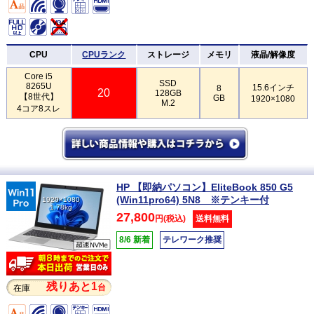
CPU
CPUランク
ストレージ
メモリ
液晶/解像度
Core i5
SSD
8265U
15.6インチ
8
20
128GB
【8世代】
GB
1920×1080
M.2
4コア8スレ
HP 【即納パソコン】EliteBook 850 G5
(Win11pro64) 5N8 ※テンキー付
1920×1080
1.78kg
27,800
円(税込)
送料無料
8/6 新着
テレワーク推奨
残りあと1
台
在庫