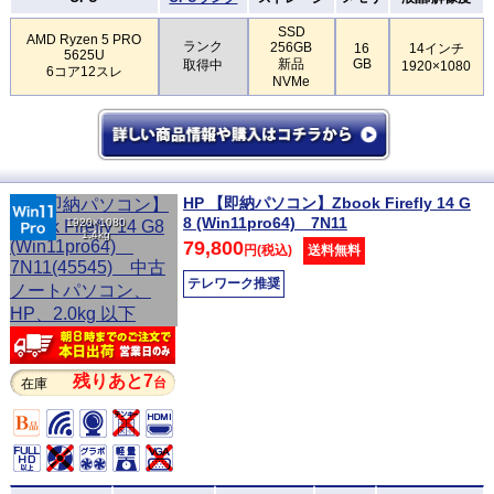
SSD
AMD Ryzen 5 PRO
ランク
256GB
16
14インチ
5625U
新品
GB
取得中
1920×1080
6コア12スレ
NVMe
HP 【即納パソコン】Zbook Firefly 14 G
8 (Win11pro64) 7N11
1920×1080
1.4kg
79,800
円(税込)
送料無料
テレワーク推奨
残りあと7
台
在庫