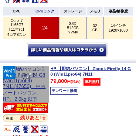
CPU
CPUランク
ストレージ
メモリ
液晶/解像度
Core i7
SSD
1165G7
14インチ
32
24
512GB
【11世代】
GB
1920×1080
NVMe
4コア8スレ
HP 【即納パソコン】 Zbook Firefly 14 G
8 (Win11pro64) 7N11
1920×1080
1.4kg
79,800
円(税込)
送料無料
テレワーク推奨
残りあと1
台
在庫