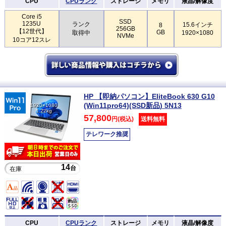
CPU
CPUランク
ストレージ
メモリ
液晶/解像度
Core i5
SSD
1235U
ランク
15.6インチ
8
256GB
【12世代】
GB
取得中
1920×1080
NVMe
10コア12スレ
HP 【即納パソコン】EliteBook 630 G10
(Win11pro64)(SSD新品) 5N13
1920×1080
1.22kg
57,800
円(税込)
送料無料
テレワーク推奨
14
台
在庫
CPU
CPUランク
ストレージ
メモリ
液晶/解像度