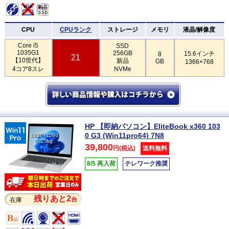
CPU
CPUランク
ストレージ
メモリ
液晶/解像度
Core i5
SSD
1035G1
256GB
15.6インチ
8
21
【10世代】
新品
GB
1366×768
4コア8スレ
NVMe
HP 【即納パソコン】EliteBook x360 103
0 G3 (Win11pro64) 7N8
1920×1080
1.25kg
39,800
円(税込)
送料無料
8/5 再入荷
テレワーク推奨
残りあと2
台
在庫