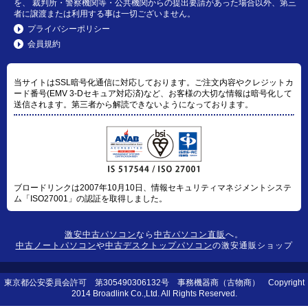
を、 裁判所・警察機関等・公共機関からの提出要請があった場合以外、第三
者に譲渡または利用する事は一切ございません。
プライバシーポリシー
会員規約
当サイトはSSL暗号化通信に対応しております。ご注文内容やクレジットカ
ード番号(EMV 3-Dセキュア対応済)など、お客様の大切な情報は暗号化して
送信されます。第三者から解読できないようになっております。
ブロードリンクは2007年10月10日、情報セキュリティマネジメントシステ
ム「ISO27001」の認証を取得しました。
激安中古パソコン
なら
中古パソコン直販
へ。
中古ノートパソコン
や
中古デスクトップパソコン
の激安通販ショップ
東京都公安委員会許可 第305490306132号 事務機器商（古物商） Copyright
2014 Broadlink Co.,Ltd. All Rights Reserved.