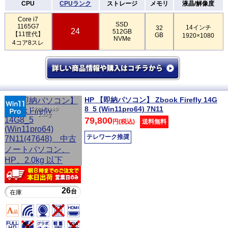
CPU
CPUランク
ストレージ
メモリ
液晶/解像度
Core i7
SSD
1165G7
14インチ
32
24
512GB
【11世代】
GB
1920×1080
NVMe
4コア8スレ
HP 【即納パソコン】 Zbook Firefly 14G
8_5 (Win11pro64) 7N11
1920×1080
1.4kg
79,800
円(税込)
送料無料
テレワーク推奨
26
台
在庫