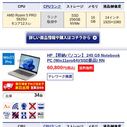
CPU
CPUランク
ストレージ
メモリ
液晶/解像度
AMD Ryzen 5 PRO
SSD
ランク
16
14インチ
5625U
256GB
GB
取得中
1920×1080
6コア12スレ
NVMe
HP 【即納パソコン】 245 G9 Notebook
PC (Win11pro64)(SSD新品) RN
1920×1080
1.47kg
60,800
円(税込)
送料無料
テレワーク推奨
34
台
在庫
CPU
CPUランク
ストレージ
メモリ
液晶/解像度