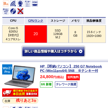
CPU
CPUランク
ストレージ
メモリ
液晶/解像度
Core i5
SSD
8265U
15.6インチ
8
20
128GB
【8世代】
GB
1920×1080
M.2
4コア8スレ
HP 【即納パソコン】 250 G7 Notebook
PC (Win11pro64) 5N8 ※テンキー付
1920×1080
1.78kg
24,800
円(税込)
送料無料
8/6 新着
テレワーク推奨
残りあと3
台
在庫