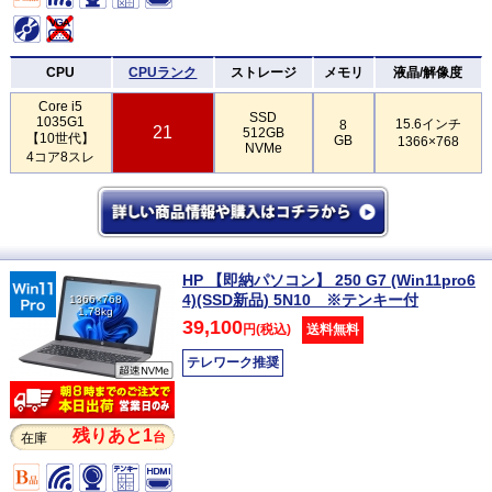
CPU
CPUランク
ストレージ
メモリ
液晶/解像度
Core i5
SSD
1035G1
15.6インチ
8
21
512GB
【10世代】
GB
1366×768
NVMe
4コア8スレ
HP 【即納パソコン】 250 G7 (Win11pro6
4)(SSD新品) 5N10 ※テンキー付
1366×768
1.78kg
39,100
円(税込)
送料無料
テレワーク推奨
残りあと1
台
在庫