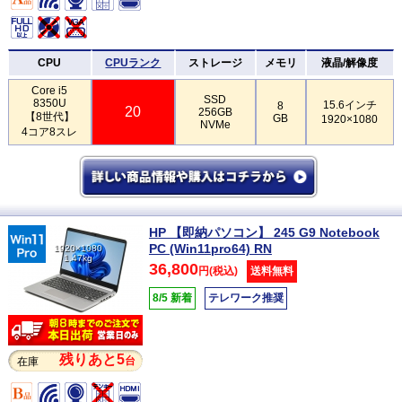
CPU
CPUランク
ストレージ
メモリ
液晶/解像度
Core i5
SSD
8350U
15.6インチ
8
20
256GB
【8世代】
GB
1920×1080
NVMe
4コア8スレ
HP 【即納パソコン】 245 G9 Notebook
PC (Win11pro64) RN
1920×1080
1.47kg
36,800
円(税込)
送料無料
8/5 新着
テレワーク推奨
残りあと5
台
在庫