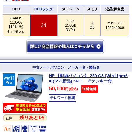
CPU
CPUランク
ストレージ
メモリ
液晶/解像度
Core i5
SSD
1135G7
15.6インチ
16
24
256GB
【11世代】
GB
1920×1080
NVMe
4コア8スレ
中古ノートパソコン メーカー名・製品名
HP 【即納パソコン】 250 G8 (Win11pro6
4)(SSD新品) 5N11 ※テンキー付
1920×1080
1.74kg
50,100
円(税込)
送料無料
テレワーク推奨
残りあと1
台
在庫