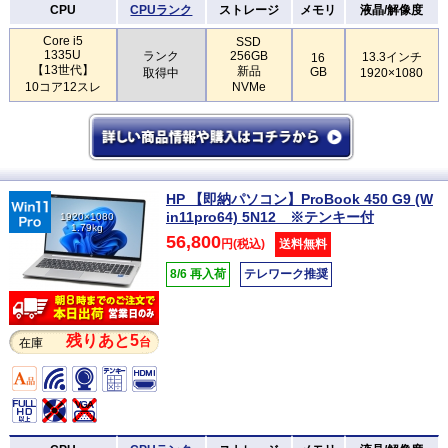
CPU
CPUランク
ストレージ
メモリ
液晶/解像度
Core i5
SSD
1335U
ランク
256GB
13.3インチ
16
【13世代】
新品
GB
取得中
1920×1080
10コア12スレ
NVMe
HP 【即納パソコン】ProBook 450 G9 (W
in11pro64) 5N12 ※テンキー付
1920×1080
1.79kg
56,800
円(税込)
送料無料
8/6 再入荷
テレワーク推奨
残りあと5
台
在庫