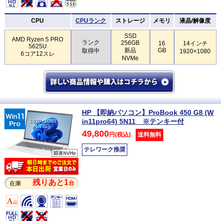
CPU
CPUランク
ストレージ
メモリ
液晶/解像度
SSD
AMD Ryzen 5 PRO
ランク
256GB
16
14インチ
5625U
新品
GB
取得中
1920×1080
6コア12スレ
NVMe
HP 【即納パソコン】ProBook 450 G8 (W
in11pro64) 5N11 ※テンキー付
1920×1080
1.74kg
49,800
円(税込)
送料無料
テレワーク推奨
残りあと1
台
在庫