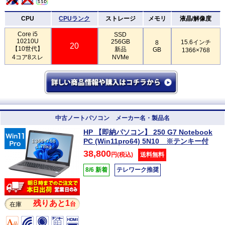
CPU
CPUランク
ストレージ
メモリ
液晶/解像度
Core i5
SSD
10210U
256GB
15.6インチ
8
20
【10世代】
新品
GB
1366×768
4コア8スレ
NVMe
中古ノートパソコン メーカー名・製品名
HP 【即納パソコン】 250 G7 Notebook
PC (Win11pro64) 5N10 ※テンキー付
1366×768
1.78kg
38,800
円(税込)
送料無料
8/6 新着
テレワーク推奨
残りあと1
台
在庫