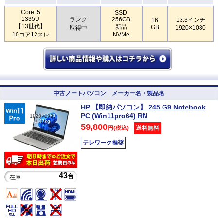
Core i5
SSD
1335U
ランク
256GB
13.3インチ
16
【13世代】
新品
GB
取得中
1920×1080
10コア12スレ
NVMe
中古ノートパソコン メーカー名・製品名
HP 【即納パソコン】 245 G9 Notebook
PC (Win11pro64) RN
1920×1080
1.47kg
59,800
円(税込)
送料無料
テレワーク推奨
43
台
在庫