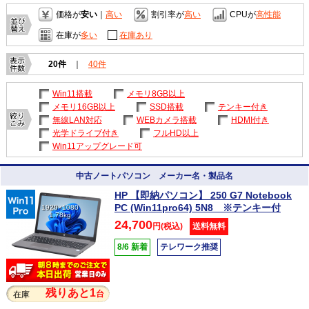
価格が
安い
｜
高い
割引率が
高い
CPUが
高性能
在庫が
多い
在庫あり
20件
｜
40件
Win11搭載
メモリ8GB以上
メモリ16GB以上
SSD搭載
テンキー付き
無線LAN対応
WEBカメラ搭載
HDMI付き
光学ドライブ付き
フルHD以上
Win11アップグレード可
中古ノートパソコン メーカー名・製品名
HP 【即納パソコン】 250 G7 Notebook
PC (Win11pro64) 5N8 ※テンキー付
1920×1080
1.78kg
24,700
円(税込)
送料無料
8/6 新着
テレワーク推奨
残りあと1
台
在庫