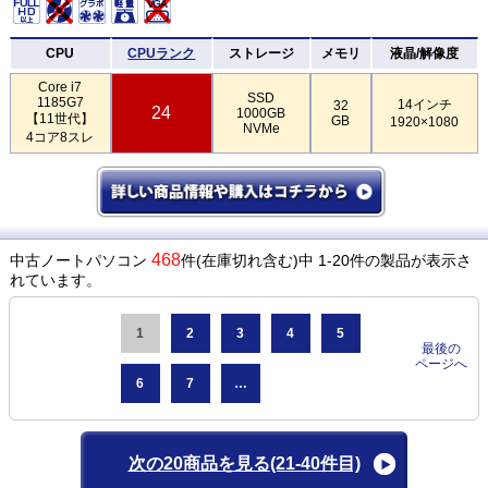
CPU
CPUランク
ストレージ
メモリ
液晶/解像度
Core i7
SSD
1185G7
14インチ
32
24
1000GB
【11世代】
GB
1920×1080
NVMe
4コア8スレ
468
中古ノートパソコン
件(在庫切れ含む)中 1-20件の製品が表示さ
れています。
1
2
3
4
5
最後の
ページへ
6
7
…
次の20商品を見る
(21-40件目)