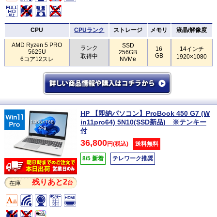
CPU
CPUランク
ストレージ
メモリ
液晶/解像度
AMD Ryzen 5 PRO
SSD
ランク
16
14インチ
5625U
256GB
GB
取得中
1920×1080
6コア12スレ
NVMe
HP 【即納パソコン】ProBook 450 G7 (W
in11pro64) 5N10(SSD新品) ※テンキー
1366×768
2kg
付
36,800
円(税込)
送料無料
8/5 新着
テレワーク推奨
残りあと2
台
在庫