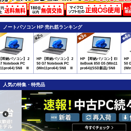
ノートパソコン HP 売れ筋ランキング
 【即納パソコン】 2
HP 【即納パソコン】 2
HP 【即納パソコン】El
HP
G7 Notebook PC
50 G7 Notebook PC
iteBook 850 G5 (Win11
50 
n11pro64) 5N8 ※
(Win11pro64) 5N8 ※
pro64)(SSD新品) 5N8
(Wi
キー付
テンキー付
※テンキー付
テン
人気の特集・特売品