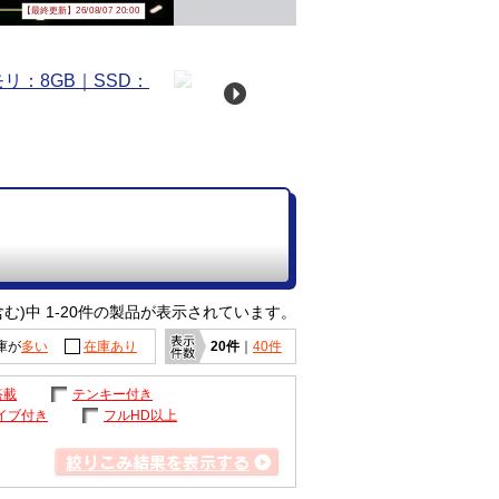
【最終更新】26/08/07 20:00
む)中 1-20件の製品が表示されています。
庫が
多い
在庫あり
20件
｜
40件
搭載
テンキー付き
イブ付き
フルHD以上