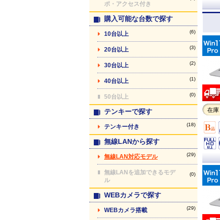
ポ・アクセス付き
購入可能な台数で探す
(6)
10台以上
(3)
20台以上
(2)
30台以上
(1)
40台以上
(0)
50台以上
在庫
テンキーで探す
(18)
テンキー付き
無線LANから探す
(29)
無線LAN対応モデル
無線LANを追加できるモデ
(0)
ル
WEBカメラで探す
(29)
WEBカメラ搭載