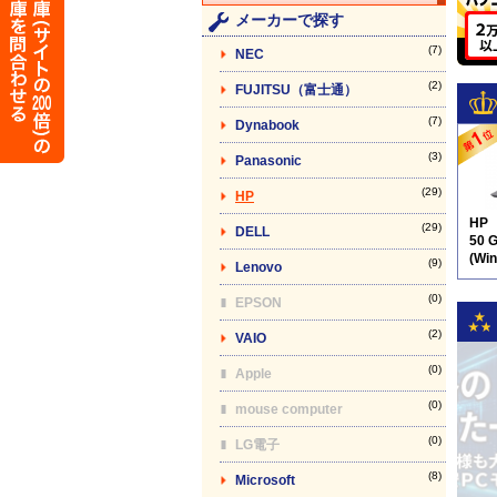
メーカーで探す
(7)
NEC
(2)
FUJITSU（富士通）
(7)
Dynabook
(3)
Panasonic
(29)
HP
HP
(29)
DELL
50 
(Wi
(9)
Lenovo
テン
(0)
EPSON
(2)
VAIO
(0)
Apple
(0)
mouse computer
(0)
LG電子
(8)
Microsoft