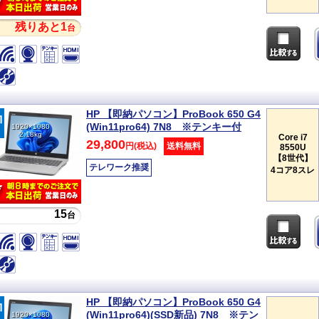
残りあと1
台
HP 【即納パソコン】ProBook 650 G4
(Win11pro64) 7N8 ※テンキー付
1920×1080
2.18kg
Core i7
29,800
円(税込)
送料無料
8550U
【8世代】
テレワーク推奨
4コア8スレ
15
台
HP 【即納パソコン】ProBook 650 G4
(Win11pro64)(SSD新品) 7N8 ※テン
1920×1080