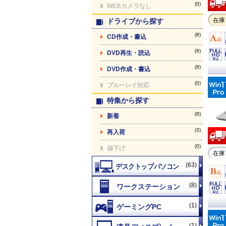
(0)
WEBカメラなし
在庫
ドライブから探す
(8)
CD作成・書込
(9)
DVD再生・読込
(8)
DVD作成・書込
(0)
ブルーレイ対応
特集から探す
(8)
新着
(3)
再入荷
(0)
値下げ
在庫
(63)
(8)
(1)
(1)