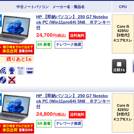
中古ノートパソコン メーカー名・製品名
CPU
HP 【即納パソコン】 250 G7 Notebo
ok PC (Win11pro64) 5N8 ※テンキー
1920×1080
1.78kg
Core i5
付
8265U
24,700
【8世代】
円(税込)
送料無料
4コア8スレ
8/6 新着
テレワーク推奨
残りあと1
台
HP 【即納パソコン】 250 G7 Notebo
ok PC (Win11pro64) 5N8 ※テンキー
1920×1080
1.78kg
Core i5
付
8265U
24,800
【8世代】
円(税込)
送料無料
4コア8スレ
8/6 新着
テレワーク推奨