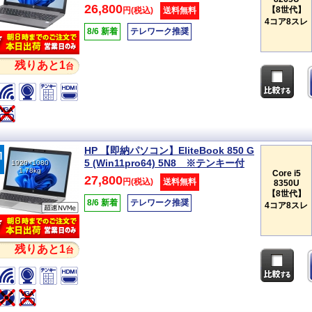
26,800
【8世代】
円(税込)
送料無料
4コア8スレ
8/6 新着
テレワーク推奨
残りあと1
台
HP 【即納パソコン】EliteBook 850 G
5 (Win11pro64) 5N8 ※テンキー付
1920×1080
1.78kg
Core i5
27,800
円(税込)
送料無料
8350U
【8世代】
8/6 新着
テレワーク推奨
4コア8スレ
残りあと1
台