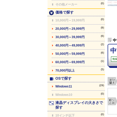
【最終更新】26/08
(0)
その他メーカー
価格で探す
(0)
10,000円～19,999円
(9)
20,000円～29,999円
(6)
30,000円～39,999円
中
(2)
40,000円～49,999円
中
(6)
50,000円～59,999円
無線
(1)
60,000円～69,999円
(5)
70,000円以上
OSで探す
(29)
Windows11
(0)
Windows10
液晶ディスプレイの大きさで
探す
(0)
10インチ以下