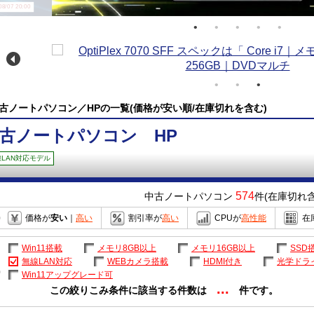
/07 20:00
古ノートパソコン／HPの一覧(価格が安い順/在庫切れを含む)
古ノートパソコン HP
LAN対応モデル
574
中古ノートパソコン
件(在庫切れ含
価格が
安い
｜
高い
割引率が
高い
CPUが
高性能
在
Win11搭載
メモリ8GB以上
メモリ16GB以上
SSD
無線LAN対応
WEBカメラ搭載
HDMI付き
光学ドラ
Win11アップグレード可
...
この絞りこみ条件に該当する件数は
件です。