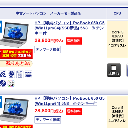
中古ノートパソコン メーカー名・製品名
CPU
HP 【即納パソコン】ProBook 650 G5
(Win11pro64)(SSD新品) 5N8 ※テン
1920×1080
2.18kg
Core i5
キー付
8265U
28,800
【8世代】
円(税込)
送料無料
4コア8スレ
テレワーク推奨
残りあと3
台
HP 【即納パソコン】ProBook 650 G5
(Win11pro64) 5N8 ※テンキー付
1920×1080
2.18kg
Core i5
28,800
円(税込)
送料無料
8265U
【8世代】
テレワーク推奨
4コア8スレ