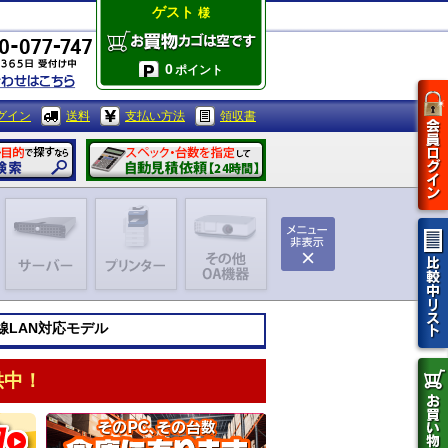
ゲスト
様
0
ポイント
グイン
送料
支払い方法
領収書
線LAN対応モデル
供中！