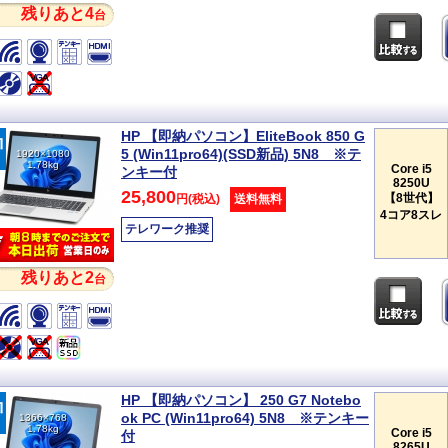
残りあと4
台
HP 【即納パソコン】EliteBook 850 G
5 (Win11pro64)(SSD新品) 5N8 ※テ
1920×1080
1.78kg
Core i5
ンキー付
8250U
25,800
【8世代】
円(税込)
送料無料
4コア8スレ
テレワーク推奨
残りあと2
台
HP 【即納パソコン】 250 G7 Notebo
ok PC (Win11pro64) 5N8 ※テンキー
1366×768
1.78kg
Core i5
付
8265U