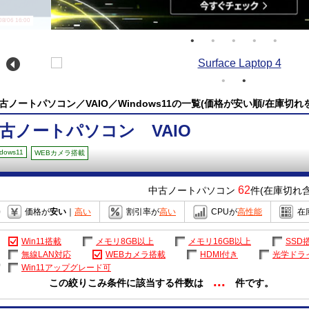
/06 16:00
古ノートパソコン／VAIO／Windows11の一覧(価格が安い順/在庫切れ
古ノートパソコン VAIO
dows11
WEBカメラ搭載
62
中古ノートパソコン
件(在庫切れ含
価格が
安い
｜
高い
割引率が
高い
CPUが
高性能
在
Win11搭載
メモリ8GB以上
メモリ16GB以上
SSD
無線LAN対応
WEBカメラ搭載
HDMI付き
光学ドラ
Win11アップグレード可
...
この絞りこみ条件に該当する件数は
件です。