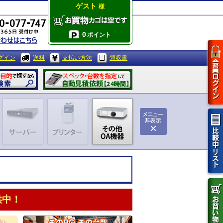
ゲスト
様
0
ポイント
グイン
送料
支払い方法
領収書
供中！