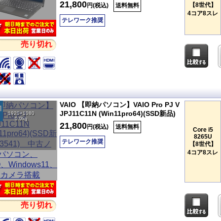
21,800
【8世代】
円(税込)
送料無料
4コア8スレ
テレワーク推奨
売り切れ
VAIO 【即納パソコン】VAIO Pro PJ V
JPJ11C11N (Win11pro64)(SSD新品)
1920×1080
0.9kg
21,800
円(税込)
送料無料
Core i5
8265U
テレワーク推奨
【8世代】
4コア8スレ
売り切れ