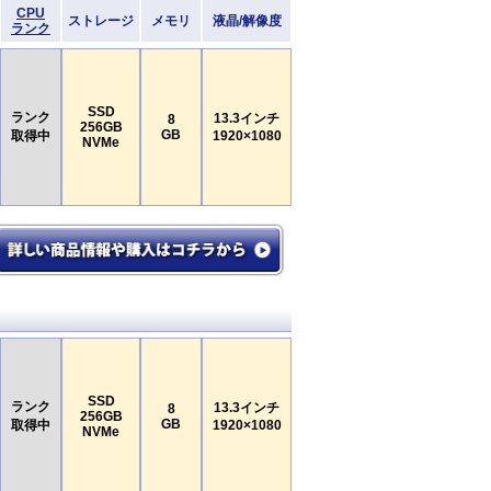
CPU
ストレージ
メモリ
液晶/解像度
ランク
SSD
ランク
13.3インチ
8
256GB
GB
取得中
1920×1080
NVMe
SSD
ランク
13.3インチ
8
256GB
GB
取得中
1920×1080
NVMe