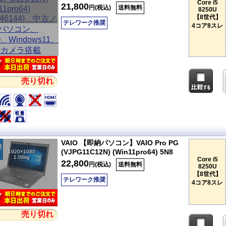
Core i5
21,800
円(税込)
送料無料
8250U
【8世代】
テレワーク推奨
4コア8スレ
売り切れ
VAIO 【即納パソコン】VAIO Pro PG
(VJPG11C12N) (Win11pro64) 5N8
1920×1080
1.06kg
Core i5
22,800
円(税込)
送料無料
8250U
【8世代】
テレワーク推奨
4コア8スレ
売り切れ