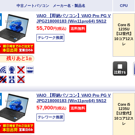
中古ノートパソコン メーカー名・製品名
CPU
VAIO 【即納パソコン】VAIO Pro PG V
JPG218000183 (Win11pro64) 5N12
1920×1080
1.05kg
Core i5
55,700
円(税込)
送料無料
1235U
【12世代】
テレワーク推奨
10コア12ス
レ
残りあと1
台
VAIO 【即納パソコン】VAIO Pro PG V
JPG218000183 (Win11pro64) 5N12
1920×1080
1.05kg
Core i5
57,900
円(税込)
送料無料
1235U
【12世代】
テレワーク推奨
10コア12ス
レ