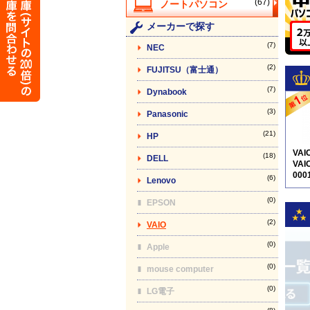
(67)
メーカーで探す
(7)
NEC
(2)
FUJITSU（富士通）
(7)
Dynabook
(3)
Panasonic
(21)
HP
VA
(18)
DELL
VAI
000
(6)
Lenovo
5N1
(0)
EPSON
(2)
VAIO
(0)
Apple
(0)
mouse computer
(0)
LG電子