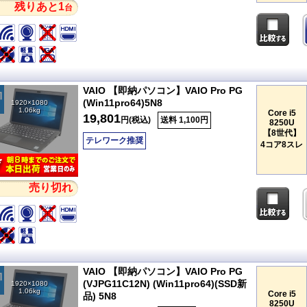
残りあと1
台
VAIO 【即納パソコン】VAIO Pro PG
(Win11pro64)5N8
1920×1080
1.06kg
Core i5
19,801
円(税込)
送料 1,100円
8250U
【8世代】
テレワーク推奨
4コア8スレ
売り切れ
VAIO 【即納パソコン】VAIO Pro PG
(VJPG11C12N) (Win11pro64)(SSD新
1920×1080
1.06kg
Core i5
品) 5N8
8250U