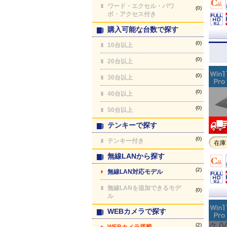
ワード・エクセル・パワ
(0)
ポ・アクセス付き
購入可能な台数で探す
(0)
10台以上
(0)
20台以上
(0)
30台以上
(0)
40台以上
(0)
50台以上
テンキーで探す
(0)
テンキー付き
在庫
無線LANから探す
(2)
無線LAN対応モデル
無線LANを追加できるモデ
(0)
ル
WEBカメラで探す
(2)
WEBカメラ搭載