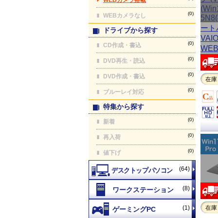
(0)
WEBカメラなし
ドライブから探す
(0)
CD作成・書込
(0)
DVD再生・読込
(0)
DVD作成・書込
在庫
(0)
ブルーレイ対応
特集から探す
(0)
新着
(0)
再入荷
(0)
値下げ
(64)
(8)
(1)
在庫