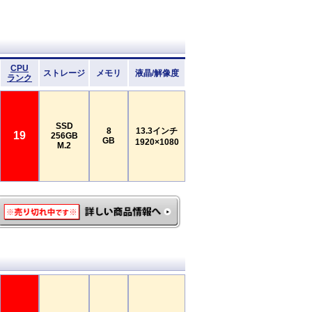
CPU
ストレージ
メモリ
液晶/解像度
ランク
SSD
8
13.3インチ
19
256GB
GB
1920×1080
M.2