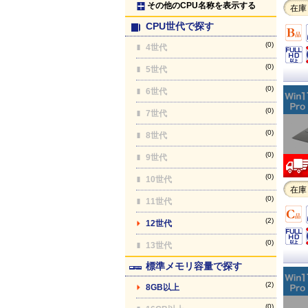
その他のCPU名称を表示する
在庫
CPU世代で探す
(0)
4世代
(0)
5世代
(0)
6世代
(0)
7世代
(0)
8世代
(0)
9世代
(0)
10世代
在庫
(0)
11世代
(2)
12世代
(0)
13世代
標準メモリ容量で探す
(2)
8GB以上
(0)