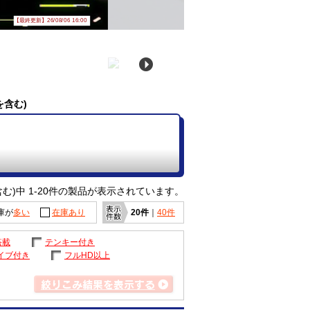
【最終更新】26/08/06 16:00
を含む)
む)中 1-20件の製品が表示されています。
庫が
多い
在庫あり
20件
｜
40件
搭載
テンキー付き
イブ付き
フルHD以上