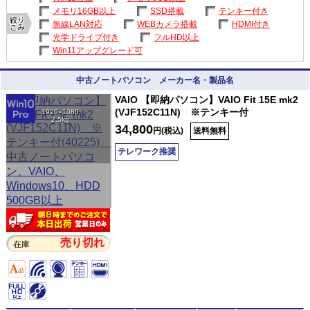
メモリ16GB以上
SSD搭載
テンキー付き
無線LAN対応
WEBカメラ搭載
HDMI付き
光学ドライブ付き
フルHD以上
Win11アップグレード可
中古ノートパソコン メーカー名・製品名
VAIO 【即納パソコン】VAIO Fit 15E mk2
(VJF152C11N) ※テンキー付
1920×1080
2.5kg
34,800
円(税込)
送料無料
テレワーク推奨
売り切れ
在庫