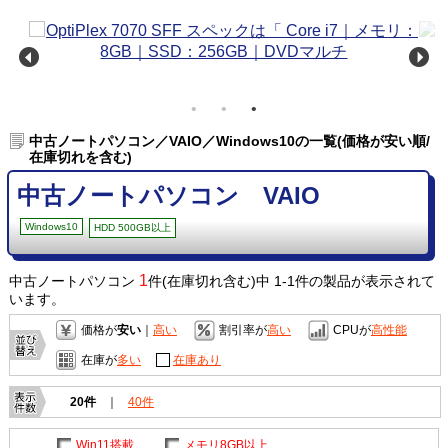
中古ノートパソコン／VAIO／Windows10の一覧(価格が安い順/
在庫切れを含む)
中古ノートパソコン VAIO
Windows10
HDD 500GB以上
1
中古ノートパソコン
件(在庫切れ含む)中 1-1件の製品が表示されて
います。
価格が
安い
｜
高い
割引率が
高い
CPUが
高性能
在庫が
多い
在庫あり
20件
｜
40件
Win11搭載
メモリ8GB以上