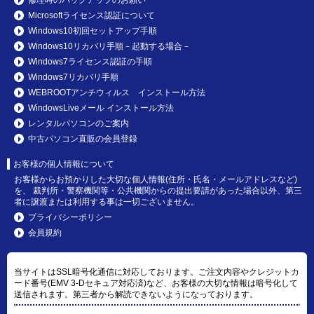
Microsoftライセンス認証について
Windows10初回セットアップ手順
Windows10リカバリ手順－起動する場合－
Windows7ライセンス認証の手順
Windows7リカバリ手順
WEBROOTアンチウィルス インストール方法
WindowsLiveメール インストール方法
レンタルパソコンのご案内
中古パソコン直販の会員登録
お客様の個人情報について
お客様からお預かりした大切な個人情報(住所・氏名・メールアドレスなど)
を、 裁判所・警察機関等・公共機関からの提出要請があった場合以外、第三
者に譲渡または利用する事は一切ございません。
プライバシーポリシー
会員規約
当サイトはSSL暗号化通信に対応しております。ご注文内容やクレジットカ
ード番号(EMV 3-Dセキュア対応済)など、お客様の大切な情報は暗号化して
送信されます。第三者から解読できないようになっております。