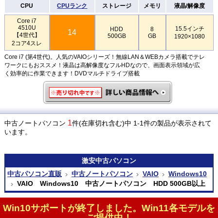
CPU
CPUランク
ストレージ
メモリ
液晶/解像度
Core i7
4510U
15.5インチ
HDD
8
14
【4世代】
500GB
GB
1920×1080
2コア4スレ
Core i7 (第4世代)。人気のVAIOシリーズ！無線LAN＆WEBカメラ搭載でテレ
ワークにもおススメ！液晶は高解像度なフルHDなので、画面表示領域が広
く効率的に作業できます！DVDマルチドライブ搭載
1
中古ノートパソコン
件(在庫切れ含む)中 1-1件の製品が表示されて
います。
激安
中古パソコン
中古パソコン直販
中古ノートパソコン
VAIO
Windows10
VAIO Windows10 中古ノートパソコン HDD 500GB以上
Win10サポートが終了しました。Win11各モデルを
ご提供中！